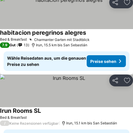
Teilen
Zu
habitacion peregrinos alegres
Preise sehen
Bed & Breakfast
Charmanter Garten mit Stadtblick
Preise sehen
7.9
Gut
13
Irun, 15.5 km bis San Sebastián
Wähle Reisedaten aus, um die genauen
Preise sehen
Preise zu sehen
Teilen
Zu
Irun Rooms SL
Preise sehen
Bed & Breakfast
/
Irun, 15.1 km bis San Sebastián
Keine Rezensionen verfügbar