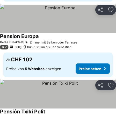
Teilen
Zu
Pension Europa
Preise sehen
Bed & Breakfast
Zimmer mit Balkon oder Terrasse
Preise sehen
6.7
680
Irun, 16.1 km bis San Sebastián
CHF 102
Ab
Preise von
5 Websites
anzeigen
Preise sehen
Teilen
Zu
Pensión Txiki Polit
Preise sehen