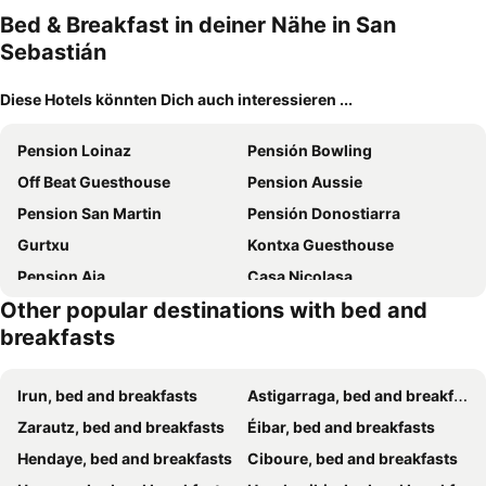
Bed & Breakfast in deiner Nähe in San
Sebastián
Diese Hotels könnten Dich auch interessieren ...
Pension Loinaz
Pensión Bowling
Off Beat Guesthouse
Pension Aussie
Pension San Martin
Pensión Donostiarra
Gurtxu
Kontxa Guesthouse
Pension Aia
Casa Nicolasa
Other popular destinations with bed and
Casa Centro
Boulevart Donostia
breakfasts
Pension Europa
Enjoy Comfort
Pension Aries
San Sebastián DOT Rooms
Irun, bed and breakfasts
Astigarraga, bed and breakfasts
Pensión San Vicente
Hostal Bahía
Zarautz, bed and breakfasts
Éibar, bed and breakfasts
Belle Époque Self-check-in Guesthouse - Adults-Only
Hostal San Sebastian Centro
Hendaye, bed and breakfasts
Ciboure, bed and breakfasts
Pensión San Telmo / San Juan
Pension Txingurri