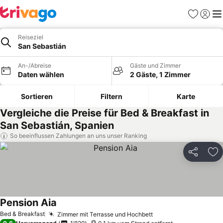
Favoriten
Einlog
Me
Reiseziel
San Sebastián
An-/Abreise
Gäste und Zimmer
Daten wählen
2 Gäste, 1 Zimmer
Sortieren
Filtern
Karte
Vergleiche die Preise für Bed & Breakfast in
San Sebastián, Spanien
So beeinflussen Zahlungen an uns unser Ranking
Teilen
Zu
Pension Aia
Preise sehen
Bed & Breakfast
Zimmer mit Terrasse und Hochbett
Preise sehen