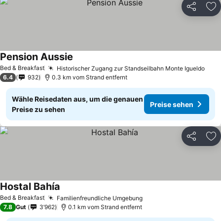
Teilen
Zu
Pension Aussie
Preise sehen
Bed & Breakfast
Historischer Zugang zur Standseilbahn Monte Igueldo
Prei
6.4
932
0.3 km vom Strand entfernt
Wähle Reisedaten aus, um die genauen
Preise sehen
Preise zu sehen
Teilen
Zu
Hostal Bahía
Preise sehen
Bed & Breakfast
Familienfreundliche Umgebung
Preise sehen
7.8
Gut
3’962
0.1 km vom Strand entfernt