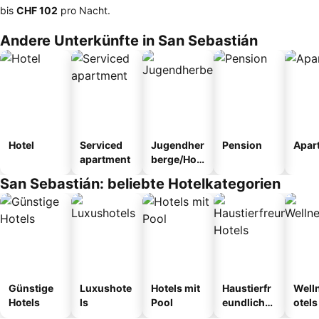
bis
‎CHF 102
pro Nacht.
Andere Unterkünfte in San Sebastián
Hotel
Serviced
Jugendher
Pension
Apar
apartment
berge/Hos
tel
San Sebastián: beliebte Hotelkategorien
Günstige
Luxushote
Hotels mit
Haustierfr
Well
Hotels
ls
Pool
eundliche
otels
Hotels