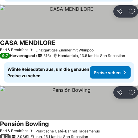
Teilen
Zu
CASA MENDILORE
Preise sehen
Bed & Breakfast
Einzigartiges Zimmer mit Whirlpool
Preise sehen
9.7
Hervorragend
516
Hondarribia, 13.5 km bis San Sebastián
Wähle Reisedaten aus, um die genauen
Preise sehen
Preise zu sehen
Teilen
Zu
Pensión Bowling
Preise sehen
Bed & Breakfast
Praktische Café-Bar mit Tagesmenüs
Preise sehen
5.2
3’036
Irun, 15.1 km bis San Sebastián