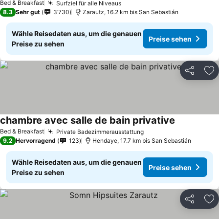
Bed & Breakfast
Surfziel für alle Niveaus
Preise sehen
8.3
Sehr gut
3’730
Zarautz, 16.2 km bis San Sebastián
Wähle Reisedaten aus, um die genauen
Preise sehen
Preise zu sehen
Teilen
Zu
chambre avec salle de bain privative
Preise sehe
Bed & Breakfast
Private Badezimmerausstattung
Preise sehen
9.2
Hervorragend
123
Hendaye, 17.7 km bis San Sebastián
Wähle Reisedaten aus, um die genauen
Preise sehen
Preise zu sehen
Teilen
Zu