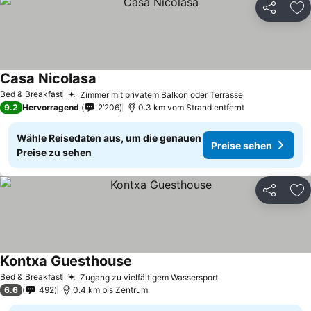
Teilen
Zu
Casa Nicolasa
Preise sehen
Bed & Breakfast
Zimmer mit privatem Balkon oder Terrasse
Preise sehen
9.2
Hervorragend
2’206
0.3 km vom Strand entfernt
Wähle Reisedaten aus, um die genauen
Preise sehen
Preise zu sehen
Teilen
Zu
Kontxa Guesthouse
Preise sehen
Bed & Breakfast
Zugang zu vielfältigem Wassersport
Preise sehen
6.6
492
0.4 km bis Zentrum