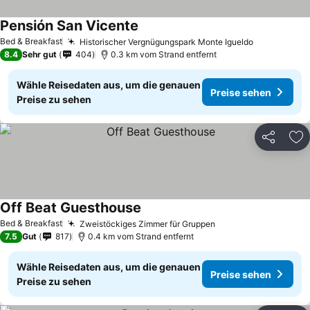
Pensión San Vicente
Preise sehen
Bed & Breakfast
Historischer Vergnügungspark Monte Igueldo
Preise seh
8.4
Sehr gut
404
0.3 km vom Strand entfernt
Wähle Reisedaten aus, um die genauen
Preise sehen
Preise zu sehen
Teilen
Zu
Off Beat Guesthouse
Preise sehen
Bed & Breakfast
Zweistöckiges Zimmer für Gruppen
Preise sehen
7.5
Gut
817
0.4 km vom Strand entfernt
Wähle Reisedaten aus, um die genauen
Preise sehen
Preise zu sehen