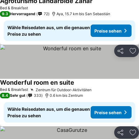
Agroturismo Landarbide Zahar
Preise sehen
Bed & Breakfast
9.3
Hervorragend
72
Aya, 15.7 km bis San Sebastián
Wähle Reisedaten aus, um die genauen
Preise sehen
Preise zu sehen
Teilen
Zu
Wonderful room en suite
Preise sehen
Bed & Breakfast
Zentrum für Outdoor-Aktivitäten
Preise sehen
8.4
Sehr gut
333
0.6 km bis Zentrum
Wähle Reisedaten aus, um die genauen
Preise sehen
Preise zu sehen
Teilen
Zu