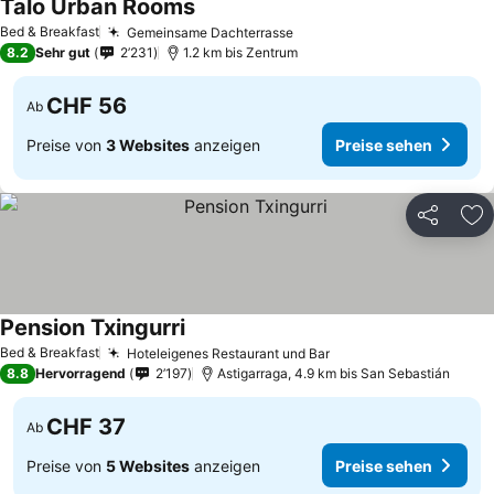
Talo Urban Rooms
Preise sehen
Bed & Breakfast
Gemeinsame Dachterrasse
Preise sehen
8.2
Sehr gut
2’231
1.2 km bis Zentrum
CHF 56
Ab
Preise von
3 Websites
anzeigen
Preise sehen
Teilen
Zu
Pension Txingurri
Preise sehen
Bed & Breakfast
Hoteleigenes Restaurant und Bar
Preise sehen
8.8
Hervorragend
2’197
Astigarraga, 4.9 km bis San Sebastián
CHF 37
Ab
Preise von
5 Websites
anzeigen
Preise sehen