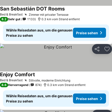
San Sebastián DOT Rooms
Preise sehen
Bed & Breakfast
Zimmer mit privater Terrasse
Preise sehen
8.2
Sehr gut
1’133
0.3 km vom Strand entfernt
Wähle Reisedaten aus, um die genauen
Preise sehen
Preise zu sehen
Teilen
Zu
Enjoy Comfort
Preise sehen
Bed & Breakfast
Stilvolle, moderne Einrichtung
Preise sehen
8.6
Hervorragend
874
0.3 km vom Strand entfernt
Wähle Reisedaten aus, um die genauen
Preise sehen
Preise zu sehen