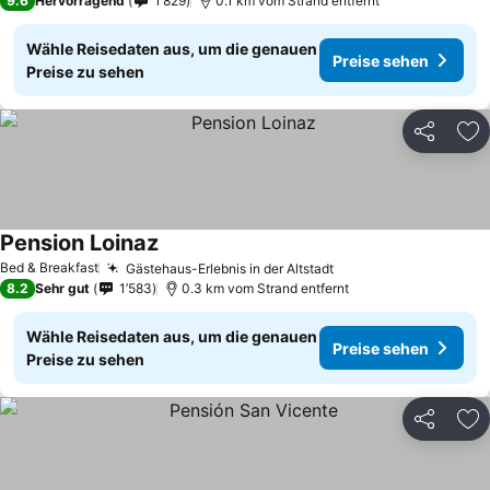
9.6
Hervorragend
1’829
0.1 km vom Strand entfernt
Wähle Reisedaten aus, um die genauen
Preise sehen
Preise zu sehen
Teilen
Zu
Pension Loinaz
Preise sehen
Bed & Breakfast
Gästehaus-Erlebnis in der Altstadt
Preise sehen
8.2
Sehr gut
1’583
0.3 km vom Strand entfernt
Wähle Reisedaten aus, um die genauen
Preise sehen
Preise zu sehen
Teilen
Zu