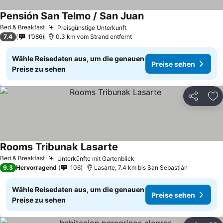
Pensión San Telmo / San Juan
Preise sehen
Bed & Breakfast
Preisgünstige Unterkunft
Preise sehen
7.4
1’086
0.3 km vom Strand entfernt
Wähle Reisedaten aus, um die genauen
Preise sehen
Preise zu sehen
Teilen
Zu
Rooms Tribunak Lasarte
Preise sehen
Bed & Breakfast
Unterkünfte mit Gartenblick
Preise sehen
9.3
Hervorragend
106
Lasarte, 7.4 km bis San Sebastián
Wähle Reisedaten aus, um die genauen
Preise sehen
Preise zu sehen