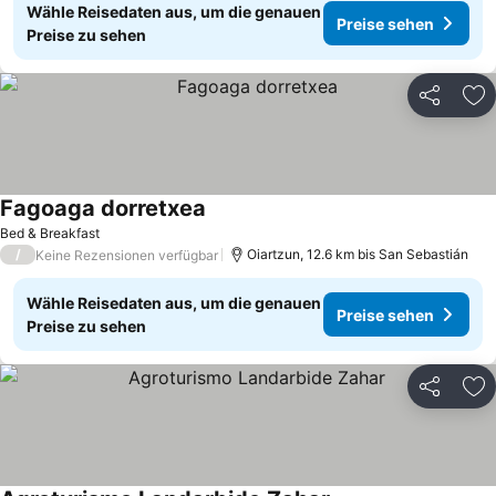
Wähle Reisedaten aus, um die genauen
Preise sehen
Preise zu sehen
Teilen
Zu
Fagoaga dorretxea
Preise sehen
Bed & Breakfast
/
Oiartzun, 12.6 km bis San Sebastián
Keine Rezensionen verfügbar
Wähle Reisedaten aus, um die genauen
Preise sehen
Preise zu sehen
Teilen
Zu