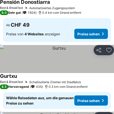
Pensión Donostiarra
Preise sehen
Bed & Breakfast
Automatisiertes Zugangssystem
Preise sehen
8.0
Sehr gut
1’824
0.4 km vom Strand entfernt
CHF 49
Ab
Preise von
4 Websites
anzeigen
Preise sehen
Teilen
Zu
Gurtxu
Preise sehen
Bed & Breakfast
Schallisolierte Zimmer mit Stadtblick
Preise sehen
8.5
Hervorragend
435
0.3 km vom Strand entfernt
Wähle Reisedaten aus, um die genauen
Preise sehen
Preise zu sehen