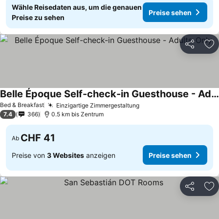
Wähle Reisedaten aus, um die genauen
Preise sehen
Preise zu sehen
Teilen
Zu
Belle Époque Self-check-in Guesthouse - Adults-Only
Preise sehen
Bed & Breakfast
Einzigartige Zimmergestaltung
Preise sehen
7.4
366
0.5 km bis Zentrum
CHF 41
Ab
Preise von
3 Websites
anzeigen
Preise sehen
Teilen
Zu