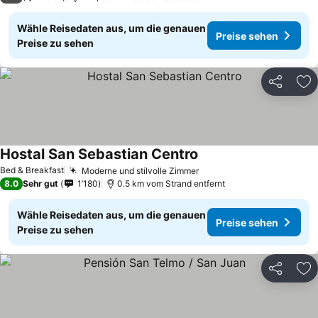
Wähle Reisedaten aus, um die genauen
Preise sehen
Preise zu sehen
Teilen
Zu
Hostal San Sebastian Centro
Preise sehen
Bed & Breakfast
Moderne und stilvolle Zimmer
Preise sehen
8.0
Sehr gut
1’180
0.5 km vom Strand entfernt
Wähle Reisedaten aus, um die genauen
Preise sehen
Preise zu sehen
Teilen
Zu