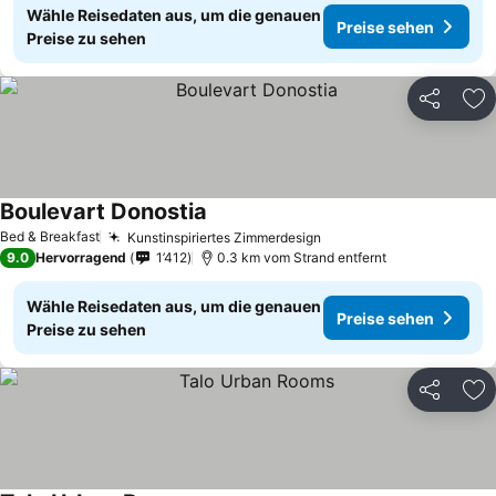
Wähle Reisedaten aus, um die genauen
Preise sehen
Preise zu sehen
Teilen
Zu
Boulevart Donostia
Preise sehen
Bed & Breakfast
Kunstinspiriertes Zimmerdesign
Preise sehen
9.0
Hervorragend
1’412
0.3 km vom Strand entfernt
Wähle Reisedaten aus, um die genauen
Preise sehen
Preise zu sehen
Teilen
Zu