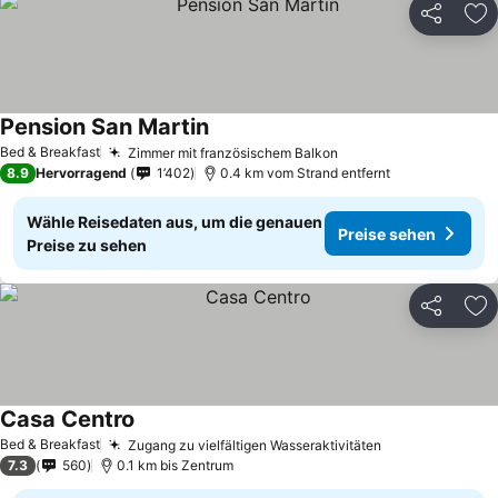
Teilen
Zu
Pension San Martin
Preise sehen
Bed & Breakfast
Zimmer mit französischem Balkon
Preise sehen
8.9
Hervorragend
1’402
0.4 km vom Strand entfernt
Wähle Reisedaten aus, um die genauen
Preise sehen
Preise zu sehen
Teilen
Zu
Casa Centro
Preise sehen
Bed & Breakfast
Zugang zu vielfältigen Wasseraktivitäten
Preise sehen
7.3
560
0.1 km bis Zentrum