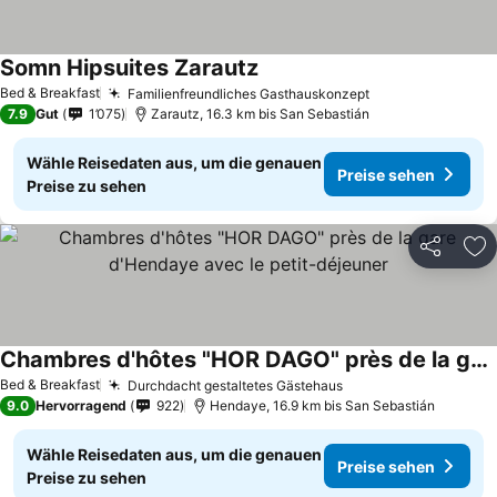
Somn Hipsuites Zarautz
Preise sehen
Bed & Breakfast
Familienfreundliches Gasthauskonzept
Preise sehen
7.9
Gut
1’075
Zarautz, 16.3 km bis San Sebastián
Wähle Reisedaten aus, um die genauen
Preise sehen
Preise zu sehen
Teilen
Zu
Chambres d'hôtes "HOR DAGO" près de la gare d'Hendaye avec le petit-déjeuner
Preise sehen
Bed & Breakfast
Durchdacht gestaltetes Gästehaus
Preise sehen
9.0
Hervorragend
922
Hendaye, 16.9 km bis San Sebastián
Wähle Reisedaten aus, um die genauen
Preise sehen
Preise zu sehen