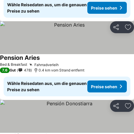
Wähle Reisedaten aus, um die genauen
Preise sehen
Preise zu sehen
Teilen
Zu
Pension Aries
Preise sehen
Bed & Breakfast
Fahrradverleih
Preise sehen
7.6
Gut
478
0.4 km vom Strand entfernt
Wähle Reisedaten aus, um die genauen
Preise sehen
Preise zu sehen
Teilen
Zu