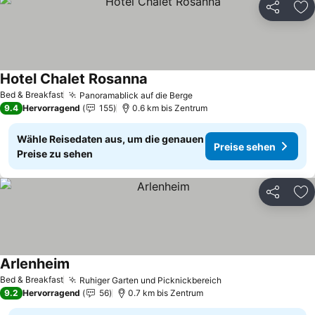
Teilen
Zu
Hotel Chalet Rosanna
Bed & Breakfast
Panoramablick auf die Berge
9.4
Hervorragend
155
0.6 km bis Zentrum
Wähle Reisedaten aus, um die genauen
Preise sehen
Preise zu sehen
Teilen
Zu
Arlenheim
Bed & Breakfast
Ruhiger Garten und Picknickbereich
9.2
Hervorragend
56
0.7 km bis Zentrum