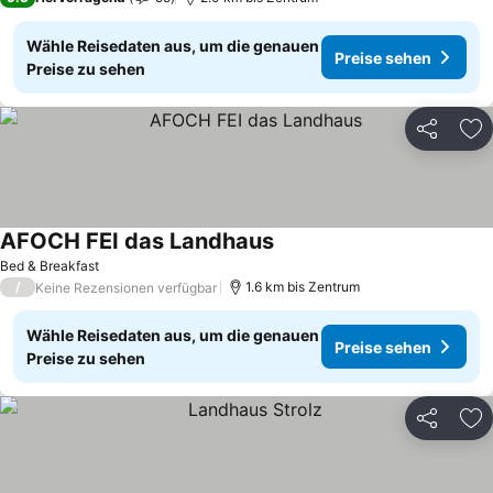
Wähle Reisedaten aus, um die genauen
Preise sehen
Preise zu sehen
Teilen
Zu
AFOCH FEI das Landhaus
Bed & Breakfast
/
1.6 km bis Zentrum
Keine Rezensionen verfügbar
Wähle Reisedaten aus, um die genauen
Preise sehen
Preise zu sehen
Teilen
Zu