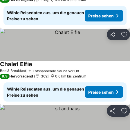
Wähle Reisedaten aus, um die genauen
Preise sehen
Preise zu sehen
Teilen
Zu
Chalet Elfie
Bed & Breakfast
Entspannende Sauna vor Ort
8.9
Hervorragend
369
0.6 km bis Zentrum
Wähle Reisedaten aus, um die genauen
Preise sehen
Preise zu sehen
Teilen
Zu