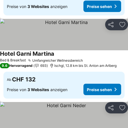
Preise von
3 Websites
anzeigen
Preise sehen
Teilen
Zu
Hotel Garni Martina
Bed & Breakfast
Umfangreicher Wellnessbereich
9.6
Hervorragend
693
Ischgl, 12.8 km bis St. Anton am Arlberg
CHF 132
Ab
Preise von
3 Websites
anzeigen
Preise sehen
Teilen
Zu