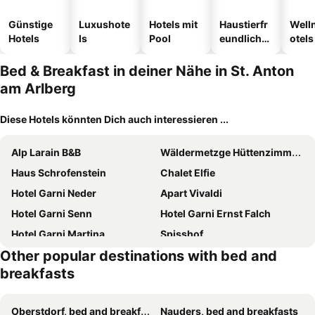
Günstige
Luxushote
Hotels mit
Haustierfr
Well
Hotels
ls
Pool
eundliche
otels
Hotels
Bed & Breakfast in deiner Nähe in St. Anton
am Arlberg
Diese Hotels könnten Dich auch interessieren ...
Alp Larain B&B
Wäldermetzge Hüttenzimmer und Wohnungen
Haus Schrofenstein
Chalet Elfie
Hotel Garni Neder
Apart Vivaldi
Hotel Garni Senn
Hotel Garni Ernst Falch
Hotel Garni Martina
Spisshof
Other popular destinations with bed and
Haus Bergkristall
Haus Berghof
breakfasts
s'Landhaus
Apart Garni Jägerheim
Waldheim
Gafluna
Oberstdorf, bed and breakfasts
Nauders, bed and breakfasts