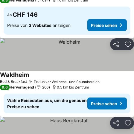
9.3
Hervorragend
694
1.6 km bis Zentrum
CHF 146
Ab
Preise von
3 Websites
anzeigen
Preise sehen
Teilen
Zu
Waldheim
Bed & Breakfast
Exklusiver Wellness- und Saunabereich
9.6
Hervorragend
260
0.5 km bis Zentrum
Wähle Reisedaten aus, um die genauen
Preise sehen
Preise zu sehen
Teilen
Zu