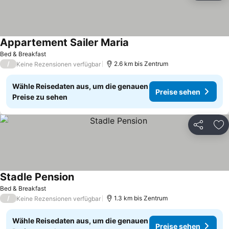
Appartement Sailer Maria
Bed & Breakfast
/
2.6 km bis Zentrum
Keine Rezensionen verfügbar
Wähle Reisedaten aus, um die genauen
Preise sehen
Preise zu sehen
Teilen
Zu
Stadle Pension
Bed & Breakfast
/
1.3 km bis Zentrum
Keine Rezensionen verfügbar
Wähle Reisedaten aus, um die genauen
Preise sehen