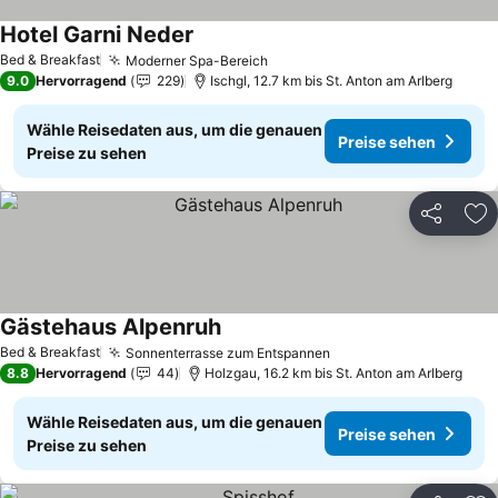
Hotel Garni Neder
Bed & Breakfast
Moderner Spa-Bereich
9.0
Hervorragend
229
Ischgl, 12.7 km bis St. Anton am Arlberg
Wähle Reisedaten aus, um die genauen
Preise sehen
Preise zu sehen
Teilen
Zu
Gästehaus Alpenruh
Bed & Breakfast
Sonnenterrasse zum Entspannen
8.8
Hervorragend
44
Holzgau, 16.2 km bis St. Anton am Arlberg
Wähle Reisedaten aus, um die genauen
Preise sehen
Preise zu sehen