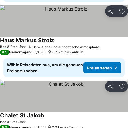
Teilen
Zu
Haus Markus Strolz
Bed & Breakfast
Gemütliche und authentische Atmosphäre
9.5
Hervorragend
80
0.4 km bis Zentrum
Wähle Reisedaten aus, um die genauen
Preise sehen
Preise zu sehen
Teilen
Zu
Chalet St Jakob
Bed & Breakfast
9.3
Hervorragend
55
2.0 km bis Zentrum