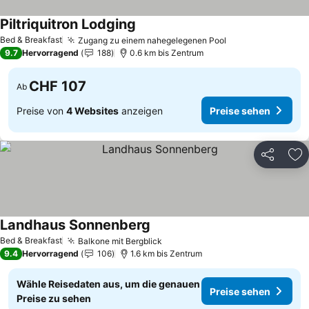
Piltriquitron Lodging
Bed & Breakfast
Zugang zu einem nahegelegenen Pool
9.7
Hervorragend
188
0.6 km bis Zentrum
CHF 107
Ab
Preise von
4 Websites
anzeigen
Preise sehen
Teilen
Zu
Landhaus Sonnenberg
Bed & Breakfast
Balkone mit Bergblick
9.4
Hervorragend
106
1.6 km bis Zentrum
Wähle Reisedaten aus, um die genauen
Preise sehen
Preise zu sehen