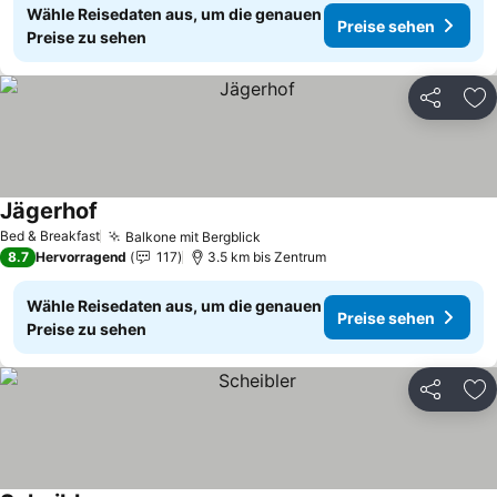
Wähle Reisedaten aus, um die genauen
Preise sehen
Preise zu sehen
Teilen
Zu
Jägerhof
Bed & Breakfast
Balkone mit Bergblick
8.7
Hervorragend
117
3.5 km bis Zentrum
Wähle Reisedaten aus, um die genauen
Preise sehen
Preise zu sehen
Teilen
Zu