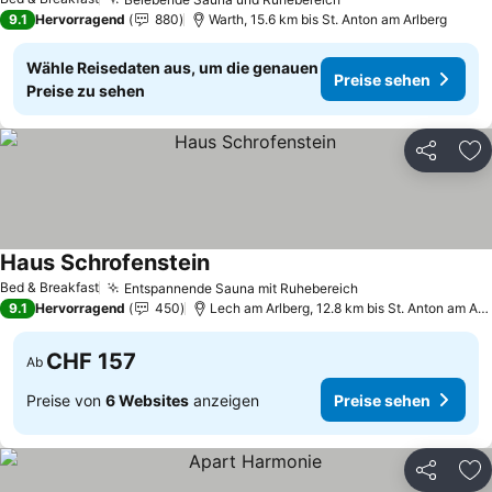
9.1
Hervorragend
880
Warth, 15.6 km bis St. Anton am Arlberg
Wähle Reisedaten aus, um die genauen
Preise sehen
Preise zu sehen
Teilen
Zu
Haus Schrofenstein
Bed & Breakfast
Entspannende Sauna mit Ruhebereich
9.1
Hervorragend
450
Lech am Arlberg, 12.8 km bis St. Anton am Arlberg
CHF 157
Ab
Preise von
6 Websites
anzeigen
Preise sehen
Teilen
Zu