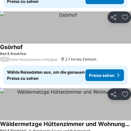
Preise zu sehen
Teilen
Zu
Gsörhof
Bed & Breakfast
/
2.7 km bis Zentrum
Keine Rezensionen verfügbar
Wähle Reisedaten aus, um die genauen
Preise sehen
Preise zu sehen
Teilen
Zu
Wäldermetzge Hüttenzimmer und Wohnungen
Bed & Breakfast
Belebende Sauna und Ruhebereich