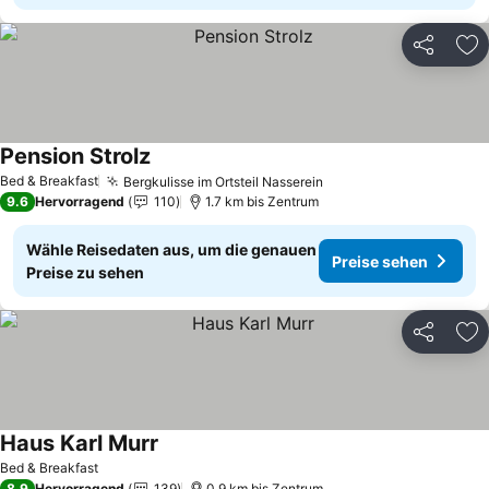
Teilen
Zu
Pension Strolz
Bed & Breakfast
Bergkulisse im Ortsteil Nasserein
9.6
Hervorragend
110
1.7 km bis Zentrum
Wähle Reisedaten aus, um die genauen
Preise sehen
Preise zu sehen
Teilen
Zu
Haus Karl Murr
Bed & Breakfast
8.9
Hervorragend
139
0.9 km bis Zentrum