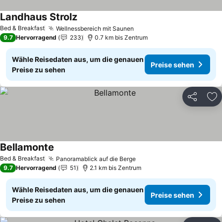
Landhaus Strolz
Bed & Breakfast
Wellnessbereich mit Saunen
9.7
Hervorragend
233
0.7 km bis Zentrum
Wähle Reisedaten aus, um die genauen
Preise sehen
Preise zu sehen
Teilen
Zu
Bellamonte
Bed & Breakfast
Panoramablick auf die Berge
9.7
Hervorragend
51
2.1 km bis Zentrum
Wähle Reisedaten aus, um die genauen
Preise sehen
Preise zu sehen