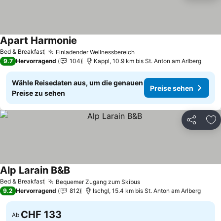
Apart Harmonie
Bed & Breakfast
Einladender Wellnessbereich
9.7
Hervorragend
104
Kappl, 10.9 km bis St. Anton am Arlberg
Wähle Reisedaten aus, um die genauen
Preise sehen
Preise zu sehen
Teilen
Zu
Alp Larain B&B
Bed & Breakfast
Bequemer Zugang zum Skibus
9.2
Hervorragend
812
Ischgl, 15.4 km bis St. Anton am Arlberg
CHF 133
Ab