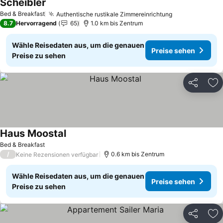
Scheibler
Bed & Breakfast
Authentische rustikale Zimmereinrichtung
8.7
Hervorragend
65
1.0 km bis Zentrum
Wähle Reisedaten aus, um die genauen
Preise sehen
Preise zu sehen
Teilen
Zu
Haus Moostal
Bed & Breakfast
/
0.6 km bis Zentrum
Keine Rezensionen verfügbar
Wähle Reisedaten aus, um die genauen
Preise sehen
Preise zu sehen
Teilen
Zu