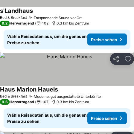
s'Landhaus
Bed & Breakfast
Entspannende Sauna vor Ort
9.2
Hervorragend
102
0.3 km bis Zentrum
Wähle Reisedaten aus, um die genauen
Preise sehen
Preise zu sehen
Teilen
Zu
Haus Marion Haueis
Bed & Breakfast
Moderne, gut ausgestattete Unterkünfte
9.6
Hervorragend
107
0.3 km bis Zentrum
Wähle Reisedaten aus, um die genauen
Preise sehen
Preise zu sehen