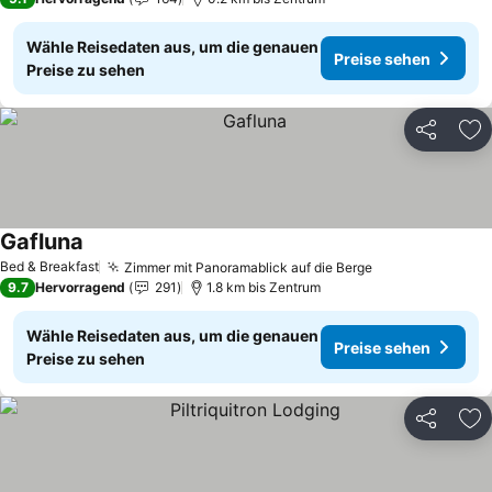
Wähle Reisedaten aus, um die genauen
Preise sehen
Preise zu sehen
Teilen
Zu
Gafluna
Bed & Breakfast
Zimmer mit Panoramablick auf die Berge
9.7
Hervorragend
291
1.8 km bis Zentrum
Wähle Reisedaten aus, um die genauen
Preise sehen
Preise zu sehen
Teilen
Zu