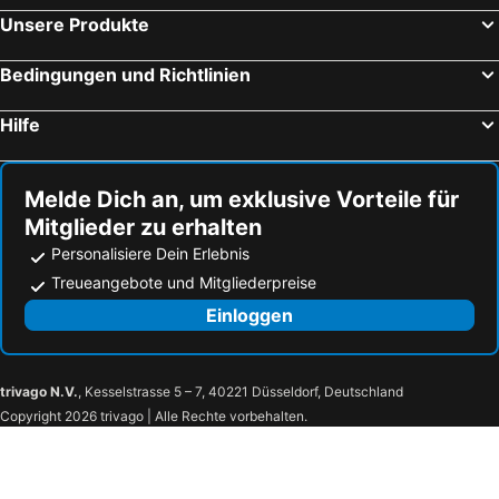
Scuol, bed and breakfasts
Vandans, bed and breakfasts
Unsere Produkte
Flirsch am Arlberg, bed and breakfasts
St. Gallenkirch - Gortipohl, bed and breakfasts
Bedingungen und Richtlinien
Grins, bed and breakfasts
Graun im Vinschgau, bed and breakfasts
Göfis, bed and breakfasts
Schröcken, bed and breakfasts
Hilfe
Stanzach, bed and breakfasts
Mellau, bed and breakfasts
Egg, bed and breakfasts
Nesselwängle, bed and breakfasts
Melde Dich an, um exklusive Vorteile für
Mitglieder zu erhalten
Personalisiere Dein Erlebnis
Treueangebote und Mitgliederpreise
Einloggen
trivago N.V.
, Kesselstrasse 5 – 7, 40221 Düsseldorf, Deutschland
Copyright 2026 trivago | Alle Rechte vorbehalten.