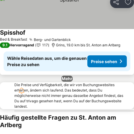
Teilen
Zu
Spisshof
Bed & Breakfast
Berg- und Gartenblick
9.1
Hervorragend
117
Grins, 19.0 km bis St. Anton am Arlberg
Wähle Reisedaten aus, um die genauen
Preise sehen
Preise zu sehen
Mehr
Die Preise und Verfügbarkeit, die wir von Buchungswebsites
erhalten, ändern sich laufend. Das bedeutet, dass Du
möglicherweise nicht immer genau dasselbe Angebot findest, das
Du auf trivago gesehen hast, wenn Du auf der Buchungswebsite
landest.
Häufig gestellte Fragen zu St. Anton am
Arlberg