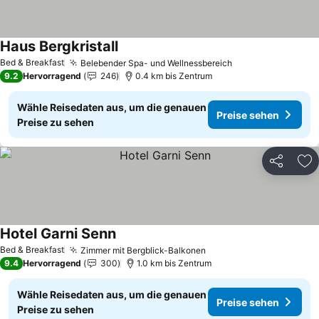
Haus Bergkristall
Bed & Breakfast
Belebender Spa- und Wellnessbereich
9.2
Hervorragend
246
0.4 km bis Zentrum
Wähle Reisedaten aus, um die genauen
Preise sehen
Preise zu sehen
Teilen
Zu
Hotel Garni Senn
Bed & Breakfast
Zimmer mit Bergblick-Balkonen
9.4
Hervorragend
300
1.0 km bis Zentrum
Wähle Reisedaten aus, um die genauen
Preise sehen
Preise zu sehen