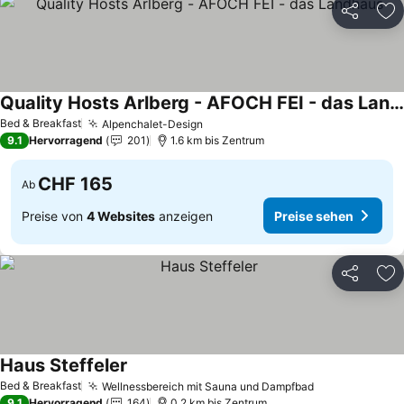
Teilen
Zu
Quality Hosts Arlberg - AFOCH FEI - das Landhaus
Bed & Breakfast
Alpenchalet-Design
9.1
Hervorragend
201
1.6 km bis Zentrum
CHF 165
Ab
Preise von
4 Websites
anzeigen
Preise sehen
Teilen
Zu
Haus Steffeler
Bed & Breakfast
Wellnessbereich mit Sauna und Dampfbad
9.1
Hervorragend
164
0.2 km bis Zentrum