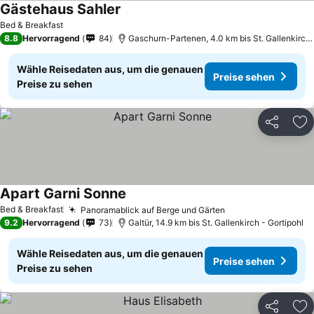
Gästehaus Sahler
Bed & Breakfast
8.8
Hervorragend
84
Gaschurn-Partenen, 4.0 km bis St. Gallenkirch - Gortipohl
Wähle Reisedaten aus, um die genauen
Preise sehen
Preise zu sehen
Teilen
Zu
Apart Garni Sonne
Bed & Breakfast
Panoramablick auf Berge und Gärten
9.2
Hervorragend
73
Galtür, 14.9 km bis St. Gallenkirch - Gortipohl
Wähle Reisedaten aus, um die genauen
Preise sehen
Preise zu sehen
Teilen
Zu