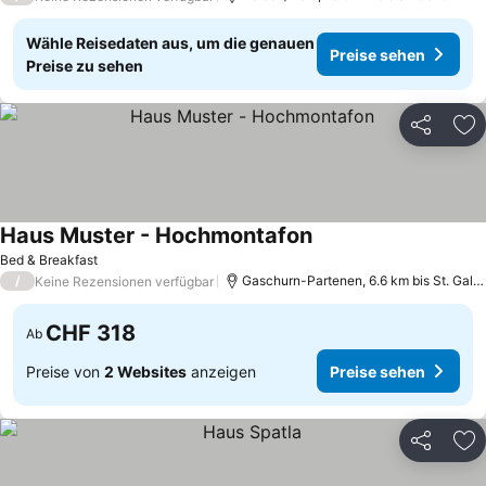
Wähle Reisedaten aus, um die genauen
Preise sehen
Preise zu sehen
Teilen
Zu
Haus Muster - Hochmontafon
Bed & Breakfast
/
Gaschurn-Partenen, 6.6 km bis St. Gallenkirch - Gortipohl
Keine Rezensionen verfügbar
CHF 318
Ab
Preise von
2 Websites
anzeigen
Preise sehen
Teilen
Zu