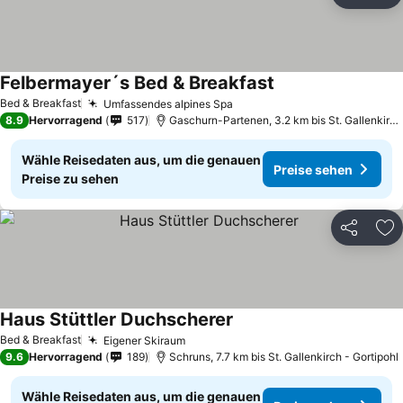
Zu
Felbermayer´s Bed & Breakfast
Bed & Breakfast
Umfassendes alpines Spa
8.9
Hervorragend
517
Gaschurn-Partenen, 3.2 km bis St. Gallenkirch - Gortipohl
Wähle Reisedaten aus, um die genauen
Preise sehen
Preise zu sehen
Teilen
Zu
Haus Stüttler Duchscherer
Bed & Breakfast
Eigener Skiraum
9.6
Hervorragend
189
Schruns, 7.7 km bis St. Gallenkirch - Gortipohl
Wähle Reisedaten aus, um die genauen