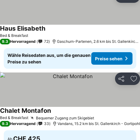
Haus Elisabeth
Bed & Breakfast
9.3
Hervorragend
72
Gaschurn-Partenen, 2.6 km bis St. Gallenkirch - Gortipohl
Wähle Reisedaten aus, um die genauen
Preise sehen
Preise zu sehen
Teilen
Zu
Chalet Montafon
Bed & Breakfast
Bequemer Zugang zum Skigebiet
9.3
Hervorragend
33
Vandans, 15.2 km bis St. Gallenkirch - Gortipohl
CHF 425
Ab