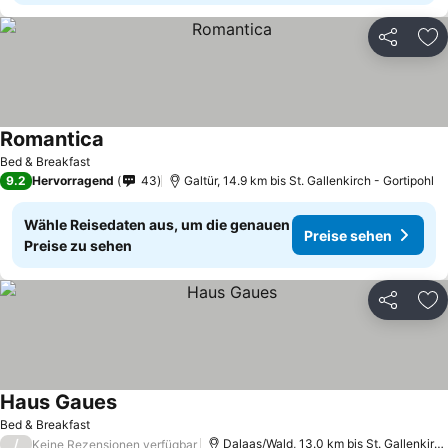
Teilen
Zu
Romantica
Bed & Breakfast
9.2
Hervorragend
43
Galtür, 14.9 km bis St. Gallenkirch - Gortipohl
Wähle Reisedaten aus, um die genauen
Preise sehen
Preise zu sehen
Teilen
Zu
Haus Gaues
Bed & Breakfast
/
Dalaas/Wald, 13.0 km bis St. Gallenkirch - Gortipohl
Keine Rezensionen verfügbar