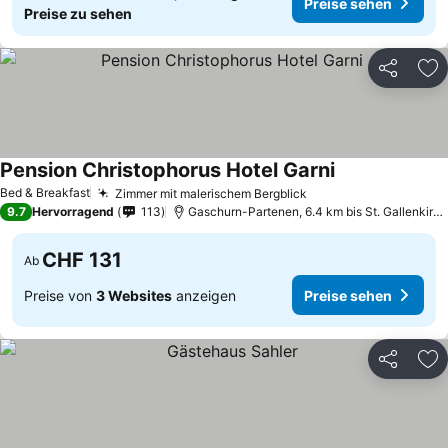
Preise sehen
Preise zu sehen
Teilen
Zu
Pension Christophorus Hotel Garni
Bed & Breakfast
Zimmer mit malerischem Bergblick
9.7
Hervorragend
113
Gaschurn-Partenen, 6.4 km bis St. Gallenkirch - Gortipohl
CHF 131
Ab
Preise von
3 Websites
anzeigen
Preise sehen
Teilen
Zu