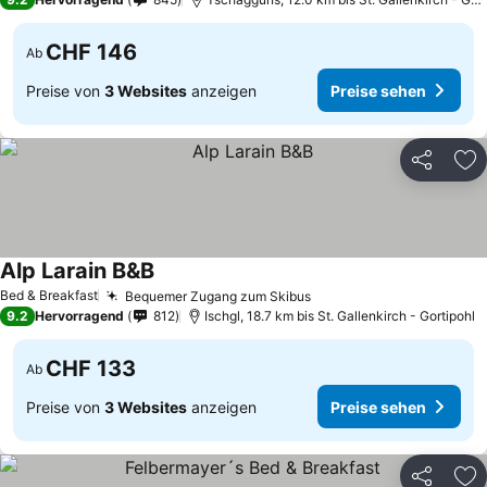
CHF 146
Ab
Preise von
3 Websites
anzeigen
Preise sehen
Teilen
Zu
Alp Larain B&B
Bed & Breakfast
Bequemer Zugang zum Skibus
9.2
Hervorragend
812
Ischgl, 18.7 km bis St. Gallenkirch - Gortipohl
CHF 133
Ab
Preise von
3 Websites
anzeigen
Preise sehen
Teilen