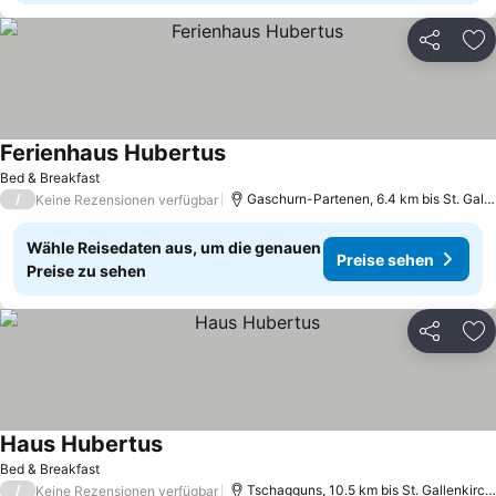
Teilen
Zu
Ferienhaus Hubertus
Bed & Breakfast
/
Gaschurn-Partenen, 6.4 km bis St. Gallenkirch - Gortipohl
Keine Rezensionen verfügbar
Wähle Reisedaten aus, um die genauen
Preise sehen
Preise zu sehen
Teilen
Zu
Haus Hubertus
Bed & Breakfast
/
Tschagguns, 10.5 km bis St. Gallenkirch - Gortipohl
Keine Rezensionen verfügbar