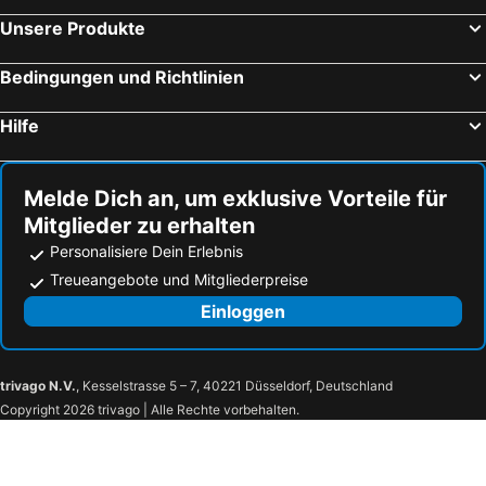
Vandans, bed and breakfasts
Flirsch am Arlberg, bed and breakfasts
Unsere Produkte
Arosa, bed and breakfasts
Grins, bed and breakfasts
Graun im Vinschgau, bed and breakfasts
Göfis, bed and breakfasts
Bedingungen und Richtlinien
Schröcken, bed and breakfasts
Mellau, bed and breakfasts
Hilfe
Egg, bed and breakfasts
Galtür, bed and breakfasts
Sent, bed and breakfasts
Gargellen, bed and breakfasts
Melde Dich an, um exklusive Vorteile für
Brand, bed and breakfasts
Au, bed and breakfasts
Mitglieder zu erhalten
Personalisiere Dein Erlebnis
Treueangebote und Mitgliederpreise
Einloggen
trivago N.V.
, Kesselstrasse 5 – 7, 40221 Düsseldorf, Deutschland
Copyright 2026 trivago | Alle Rechte vorbehalten.