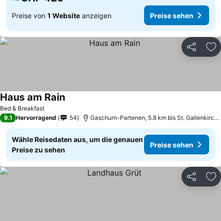
Preise von
1 Website
anzeigen
Preise sehen
Teilen
Zu
Haus am Rain
Bed & Breakfast
9.1
Hervorragend
54
Gaschurn-Partenen, 5.8 km bis St. Gallenkirch - Gortipohl
Wähle Reisedaten aus, um die genauen
Preise sehen
Preise zu sehen
Teilen
Zu