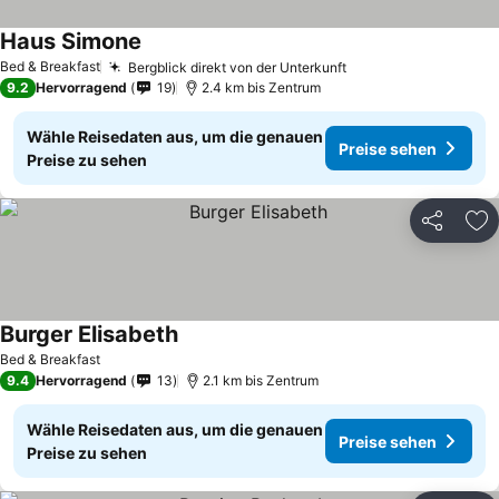
Haus Simone
Bed & Breakfast
Bergblick direkt von der Unterkunft
9.2
Hervorragend
19
2.4 km bis Zentrum
Wähle Reisedaten aus, um die genauen
Preise sehen
Preise zu sehen
Teilen
Zu
Burger Elisabeth
Bed & Breakfast
9.4
Hervorragend
13
2.1 km bis Zentrum
Wähle Reisedaten aus, um die genauen
Preise sehen
Preise zu sehen