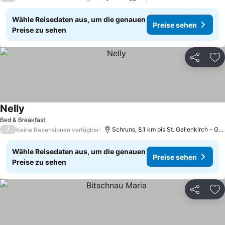
Wähle Reisedaten aus, um die genauen
Preise sehen
Preise zu sehen
Teilen
Zu
Nelly
Bed & Breakfast
/
Schruns, 8.1 km bis St. Gallenkirch - Gortipohl
Keine Rezensionen verfügbar
Wähle Reisedaten aus, um die genauen
Preise sehen
Preise zu sehen
Teilen
Zu