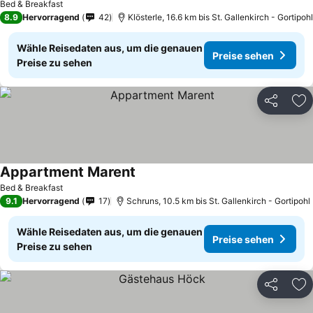
Bed & Breakfast
8.9
Hervorragend
42
Klösterle, 16.6 km bis St. Gallenkirch - Gortipohl
Wähle Reisedaten aus, um die genauen
Preise sehen
Preise zu sehen
Teilen
Zu
Appartment Marent
Bed & Breakfast
9.1
Hervorragend
17
Schruns, 10.5 km bis St. Gallenkirch - Gortipohl
Wähle Reisedaten aus, um die genauen
Preise sehen
Preise zu sehen
Teilen
Zu