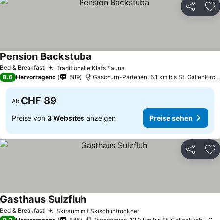
Teilen
Zu
Pension Backstuba
Bed & Breakfast
Traditionelle Klafs Sauna
8.6
Hervorragend
589
Gaschurn-Partenen, 6.1 km bis St. Gallenkirch - Gortipohl
CHF 89
Ab
Preise von
3 Websites
anzeigen
Preise sehen
Teilen
Zu
Gasthaus Sulzfluh
Bed & Breakfast
Skiraum mit Skischuhtrockner
9.2
Hervorragend
845
Tschagguns, 12.0 km bis St. Gallenkirch - Gortipohl