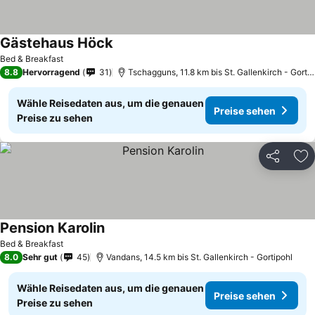
Gästehaus Höck
Bed & Breakfast
8.8
Hervorragend
31
Tschagguns, 11.8 km bis St. Gallenkirch - Gortipohl
Wähle Reisedaten aus, um die genauen
Preise sehen
Preise zu sehen
Teilen
Zu
Pension Karolin
Bed & Breakfast
8.0
Sehr gut
45
Vandans, 14.5 km bis St. Gallenkirch - Gortipohl
Wähle Reisedaten aus, um die genauen
Preise sehen
Preise zu sehen