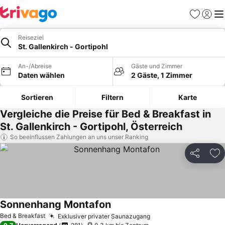
Favoriten
Einlog
Me
Reiseziel
St. Gallenkirch - Gortipohl
An-/Abreise
Gäste und Zimmer
Daten wählen
2 Gäste, 1 Zimmer
Sortieren
Filtern
Karte
Vergleiche die Preise für Bed & Breakfast in
St. Gallenkirch - Gortipohl, Österreich
So beeinflussen Zahlungen an uns unser Ranking
Teilen
Zu
Sonnenhang Montafon
Bed & Breakfast
Exklusiver privater Saunazugang