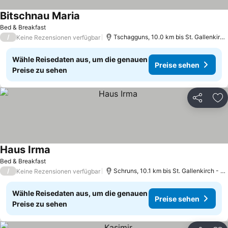
Bitschnau Maria
Bed & Breakfast
/
Tschagguns, 10.0 km bis St. Gallenkirch - Gortipohl
Keine Rezensionen verfügbar
Wähle Reisedaten aus, um die genauen
Preise sehen
Preise zu sehen
Teilen
Zu
Haus Irma
Bed & Breakfast
/
Schruns, 10.1 km bis St. Gallenkirch - Gortipohl
Keine Rezensionen verfügbar
Wähle Reisedaten aus, um die genauen
Preise sehen
Preise zu sehen