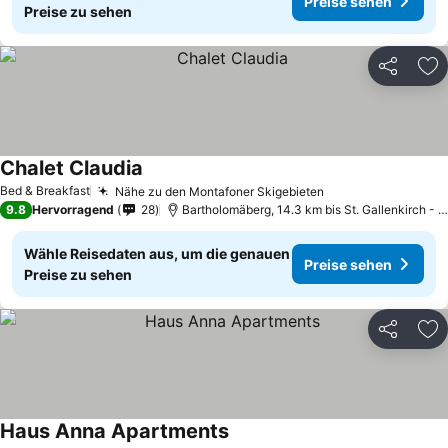
Preise sehen
Preise zu sehen
Teilen
Zu
Chalet Claudia
Bed & Breakfast
Nähe zu den Montafoner Skigebieten
9.8
Hervorragend
28
Bartholomäberg, 14.3 km bis St. Gallenkirch - Gortipohl
Wähle Reisedaten aus, um die genauen
Preise sehen
Preise zu sehen
Teilen
Zu
Haus Anna Apartments