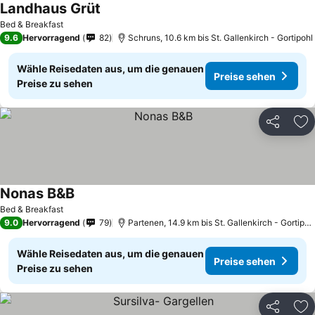
Landhaus Grüt
Bed & Breakfast
9.6
Hervorragend
82
Schruns, 10.6 km bis St. Gallenkirch - Gortipohl
Wähle Reisedaten aus, um die genauen
Preise sehen
Preise zu sehen
Teilen
Zu
Nonas B&B
Bed & Breakfast
9.0
Hervorragend
79
Partenen, 14.9 km bis St. Gallenkirch - Gortipohl
Wähle Reisedaten aus, um die genauen
Preise sehen
Preise zu sehen
Teilen
Zu