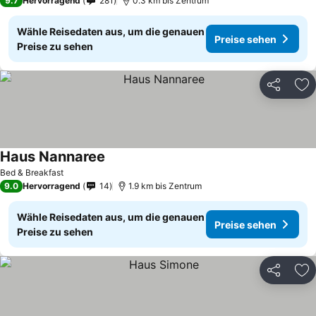
9.7
Hervorragend
281
0.3 km bis Zentrum
Wähle Reisedaten aus, um die genauen
Preise sehen
Preise zu sehen
Teilen
Zu
Haus Nannaree
Bed & Breakfast
9.0
Hervorragend
14
1.9 km bis Zentrum
Wähle Reisedaten aus, um die genauen
Preise sehen
Preise zu sehen
Teilen
Zu