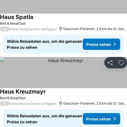
Haus Spatla
Bed & Breakfast
/
Gaschurn-Partenen, 2.8 km bis St. Gallenkirch - Gortipohl
Keine Rezensionen verfügbar
Wähle Reisedaten aus, um die genauen
Preise sehen
Preise zu sehen
Teilen
Zu
Haus Kreuzmayr
Bed & Breakfast
/
Gaschurn-Partenen, 2.9 km bis St. Gallenkirch - Gortipohl
Keine Rezensionen verfügbar
Wähle Reisedaten aus, um die genauen
Preise sehen
Preise zu sehen