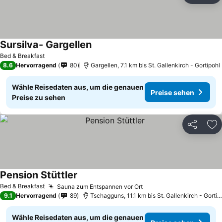
Sursilva- Gargellen
Bed & Breakfast
8.6
Hervorragend
80
Gargellen, 7.1 km bis St. Gallenkirch - Gortipohl
Wähle Reisedaten aus, um die genauen
Preise sehen
Preise zu sehen
Teilen
Zu
Pension Stüttler
Bed & Breakfast
Sauna zum Entspannen vor Ort
9.1
Hervorragend
89
Tschagguns, 11.1 km bis St. Gallenkirch - Gortipohl
Wähle Reisedaten aus, um die genauen