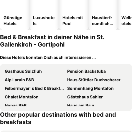
Günstige
Luxushote
Hotels mit
Haustierfr
Well
Hotels
ls
Pool
eundliche
otels
Hotels
Bed & Breakfast in deiner Nähe in St.
Gallenkirch - Gortipohl
Diese Hotels könnten Dich auch interessieren ...
Gasthaus Sulzfluh
Pension Backstuba
Alp Larain B&B
Haus Stüttler Duchscherer
Felbermayer´s Bed & Breakfast
Sonnenhang Montafon
Chalet Montafon
Gästehaus Sahler
Nonas B&B
Haus am Rain
Other popular destinations with bed and
Landhaus Grüt
Apart Garni Sonne
breakfasts
Haus Elisabeth
Pension Karolin
Haus Nannaree
Burger Elisabeth