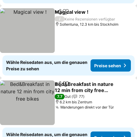
Magical view !
Teilen
Zu Favoriten hinzufügen
/
Keine Rezensionen verfügbar
Sollentuna, 12.3 km bis Stockholm
Wähle Reisedaten aus, um die genauen
Preise sehen
Preise zu sehen
Bed&Breakfast in nature
Teilen
Zu Favoriten hinzufügen
12 min from city free
bikes
7.7
Gut
77
6.2 km bis Zentrum
Wanderungen direkt vor der Tür
Wähle Reisedaten aus, um die genauen