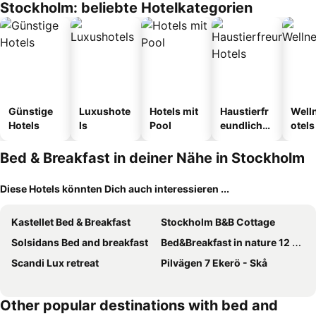
Stockholm: beliebte Hotelkategorien
Günstige
Luxushote
Hotels mit
Haustierfr
Well
Hotels
ls
Pool
eundliche
otels
Hotels
Bed & Breakfast in deiner Nähe in Stockholm
Diese Hotels könnten Dich auch interessieren ...
Kastellet Bed & Breakfast
Stockholm B&B Cottage
Solsidans Bed and breakfast
Bed&Breakfast in nature 12 min from city free bikes
Scandi Lux retreat
Pilvägen 7 Ekerö - Skå
Other popular destinations with bed and