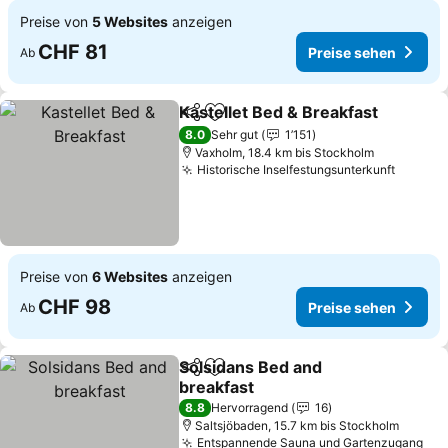
Preise von
5 Websites
anzeigen
CHF 81
Preise sehen
Ab
Kastellet Bed & Breakfast
Teilen
Zu Favoriten hinzufügen
8.0
Sehr gut
1’151
Vaxholm, 18.4 km bis Stockholm
Historische Inselfestungsunterkunft
Preise von
6 Websites
anzeigen
CHF 98
Preise sehen
Ab
Solsidans Bed and
Teilen
Zu Favoriten hinzufügen
breakfast
8.8
Hervorragend
16
Saltsjöbaden, 15.7 km bis Stockholm
Entspannende Sauna und Gartenzugang