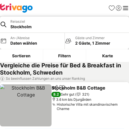
Favoriten
Einlog
Me
Reiseziel
Stockholm
An-/Abreise
Gäste und Zimmer
Daten wählen
2 Gäste, 1 Zimmer
Sortieren
Filtern
Karte
Vergleiche die Preise für Bed & Breakfast in
Stockholm, Schweden
So beeinflussen Zahlungen an uns unser Ranking
Stockholm B&B Cottage
Teilen
Zu Favoriten hinzufügen
8.2
Sehr gut
321
3.6 km bis Djurgården
Historische Villa mit skandinavischem
Charme