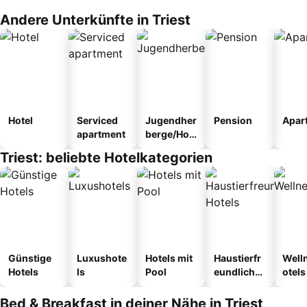
Andere Unterkünfte in Triest
Hotel
Serviced
Jugendher
Pension
Apar
apartment
berge/Hos
tel
Triest: beliebte Hotelkategorien
Günstige
Luxushote
Hotels mit
Haustierfr
Well
Hotels
ls
Pool
eundliche
otels
Hotels
Bed & Breakfast in deiner Nähe in Triest