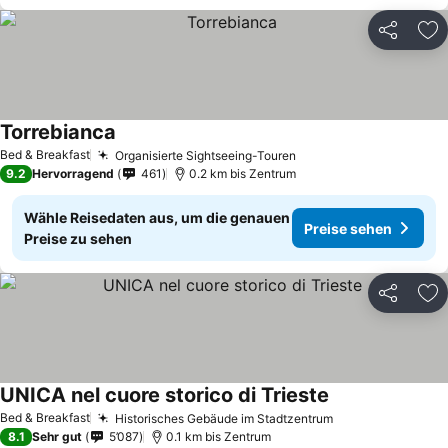
Teilen
Zu
Torrebianca
Bed & Breakfast
Organisierte Sightseeing-Touren
9.2
Hervorragend
461
0.2 km bis Zentrum
Wähle Reisedaten aus, um die genauen
Preise sehen
Preise zu sehen
Teilen
Zu
UNICA nel cuore storico di Trieste
Bed & Breakfast
Historisches Gebäude im Stadtzentrum
8.1
Sehr gut
5’087
0.1 km bis Zentrum