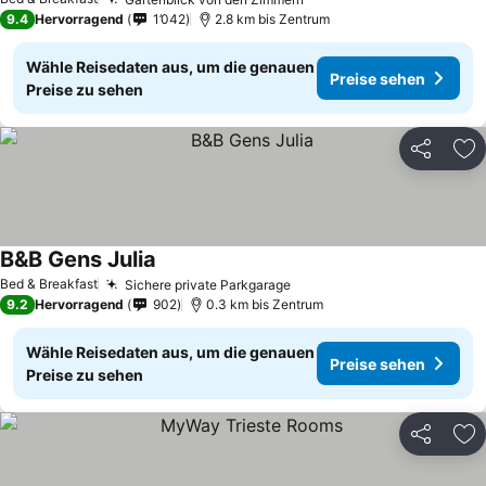
9.4
Hervorragend
1’042
2.8 km bis Zentrum
Wähle Reisedaten aus, um die genauen
Preise sehen
Preise zu sehen
Teilen
Zu
B&B Gens Julia
Bed & Breakfast
Sichere private Parkgarage
9.2
Hervorragend
902
0.3 km bis Zentrum
Wähle Reisedaten aus, um die genauen
Preise sehen
Preise zu sehen
Teilen
Zu