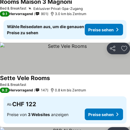
Rooms Maison 3 Magnoni
Bed & Breakfast
Exklusiver Privat-Spa-Zugang
9.1
Hervorragend
901
3.0 km bis Zentrum
Wähle Reisedaten aus, um die genauen
Preise sehen
Preise zu sehen
Teilen
Zu
Sette Vele Rooms
Bed & Breakfast
9.2
Hervorragend
147
0.8 km bis Zentrum
CHF 122
Ab
Preise von
3 Websites
anzeigen
Preise sehen