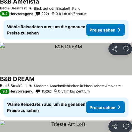
B&B Ametista
Bed & Breakfast
Blick auf den Elisabeth Park
9.2
Hervorragend
222
0.9 km bis Zentrum
Wähle Reisedaten aus, um die genauen
Preise sehen
Preise zu sehen
Teilen
Zu
B&B DREAM
Bed & Breakfast
Moderne Annehmlichkeiten in klassischem Ambiente
9.1
Hervorragend
1’026
0.5 km bis Zentrum
Wähle Reisedaten aus, um die genauen
Preise sehen
Preise zu sehen
Teilen
Zu