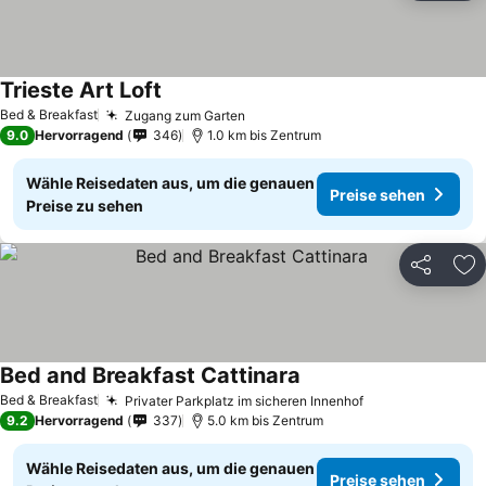
Trieste Art Loft
Bed & Breakfast
Zugang zum Garten
9.0
Hervorragend
346
1.0 km bis Zentrum
Wähle Reisedaten aus, um die genauen
Preise sehen
Preise zu sehen
Teilen
Zu
Bed and Breakfast Cattinara
Bed & Breakfast
Privater Parkplatz im sicheren Innenhof
9.2
Hervorragend
337
5.0 km bis Zentrum
Wähle Reisedaten aus, um die genauen
Preise sehen