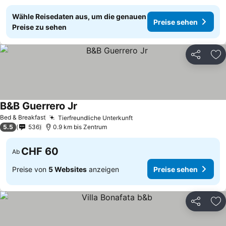
Wähle Reisedaten aus, um die genauen
Preise sehen
Preise zu sehen
Teilen
Zu
B&B Guerrero Jr
Bed & Breakfast
Tierfreundliche Unterkunft
5.5
536
0.9 km bis Zentrum
CHF 60
Ab
Preise von
5 Websites
anzeigen
Preise sehen
Teilen
Zu