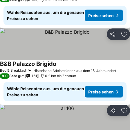
Wähle Reisedaten aus, um die genauen
Preise sehen
Preise zu sehen
Teilen
Zu
B&B Palazzo Brigido
Bed & Breakfast
Historische Adelsresidenz aus dem 18. Jahrhundert
8.0
Sehr gut
161
0.2 km bis Zentrum
Wähle Reisedaten aus, um die genauen
Preise sehen
Preise zu sehen
Teilen
Zu