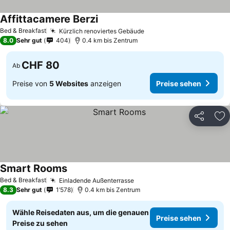
Affittacamere Berzi
Bed & Breakfast
Kürzlich renoviertes Gebäude
8.0
Sehr gut
404
0.4 km bis Zentrum
CHF 80
Ab
Preise von
5 Websites
anzeigen
Preise sehen
Teilen
Zu
Smart Rooms
Bed & Breakfast
Einladende Außenterrasse
8.3
Sehr gut
1’578
0.4 km bis Zentrum
Wähle Reisedaten aus, um die genauen
Preise sehen
Preise zu sehen