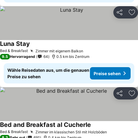
Teilen
Zu
Luna Stay
Bed & Breakfast
Zimmer mit eigenem Balkon
9.5
Hervorragend
64
0.5 km bis Zentrum
Wähle Reisedaten aus, um die genauen
Preise sehen
Preise zu sehen
Teilen
Zu
Bed and Breakfast al Cucherle
Bed & Breakfast
Zimmer im klassischen Stil mit Holzböden
8.2
Sehr gut
691
0.4 km bis Zentrum