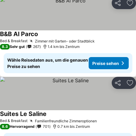
Teilen
Zu
B&B Al Parco
Bed & Breakfast
Zimmer mit Garten- oder Stadtblick
8.3
Sehr gut
267
1.4 km bis Zentrum
Wähle Reisedaten aus, um die genauen
Preise sehen
Preise zu sehen
Teilen
Zu
Suites Le Saline
Bed & Breakfast
Familienfreundliche Zimmeroptionen
8.6
Hervorragend
701
0.7 km bis Zentrum