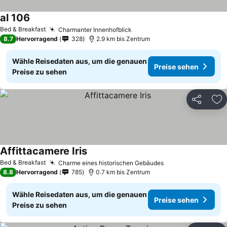
al 106
Bed & Breakfast
Charmanter Innenhofblick
8.7
Hervorragend
328
2.9 km bis Zentrum
Wähle Reisedaten aus, um die genauen
Preise sehen
Preise zu sehen
Teilen
Zu
Affittacamere Iris
Bed & Breakfast
Charme eines historischen Gebäudes
8.8
Hervorragend
785
0.7 km bis Zentrum
Wähle Reisedaten aus, um die genauen
Preise sehen
Preise zu sehen