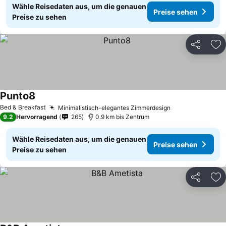
Wähle Reisedaten aus, um die genauen
Preise sehen
Preise zu sehen
Teilen
Zu
Punto8
Bed & Breakfast
Minimalistisch-elegantes Zimmerdesign
9.2
Hervorragend
265
0.9 km bis Zentrum
Wähle Reisedaten aus, um die genauen
Preise sehen
Preise zu sehen
Teilen
Zu