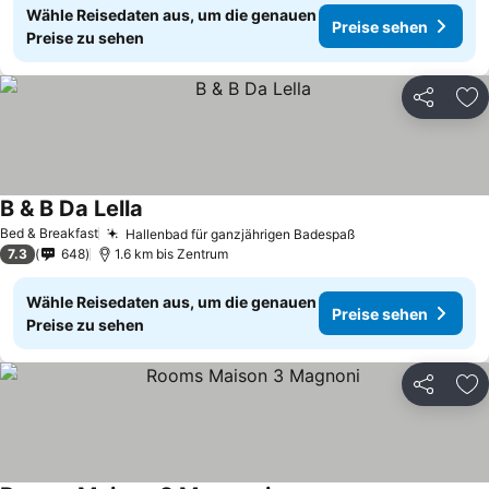
Wähle Reisedaten aus, um die genauen
Preise sehen
Preise zu sehen
Teilen
Zu
B & B Da Lella
Bed & Breakfast
Hallenbad für ganzjährigen Badespaß
7.3
648
1.6 km bis Zentrum
Wähle Reisedaten aus, um die genauen
Preise sehen
Preise zu sehen
Teilen
Zu