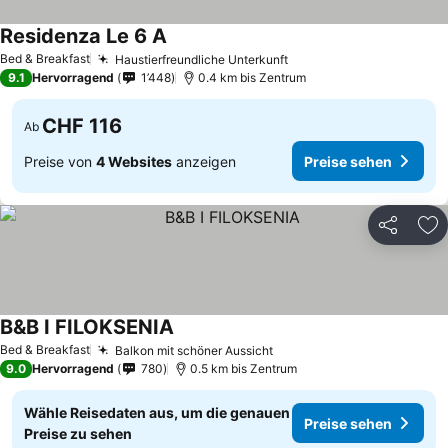
Residenza Le 6 A
Bed & Breakfast
Haustierfreundliche Unterkunft
9.1
Hervorragend
1’448
0.4 km bis Zentrum
CHF 116
Ab
Preise von
4 Websites
anzeigen
Preise sehen
Teilen
Zu
B&B I FILOKSENIA
Bed & Breakfast
Balkon mit schöner Aussicht
9.0
Hervorragend
780
0.5 km bis Zentrum
Wähle Reisedaten aus, um die genauen
Preise sehen
Preise zu sehen