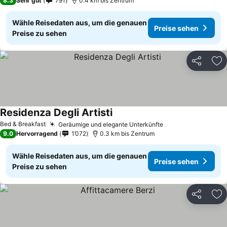
8.3
Sehr gut
791
0.4 km bis Zentrum
Wähle Reisedaten aus, um die genauen
Preise sehen
Preise zu sehen
Teilen
Zu
Residenza Degli Artisti
Bed & Breakfast
Geräumige und elegante Unterkünfte
9.0
Hervorragend
1’072
0.3 km bis Zentrum
Wähle Reisedaten aus, um die genauen
Preise sehen
Preise zu sehen
Teilen
Zu