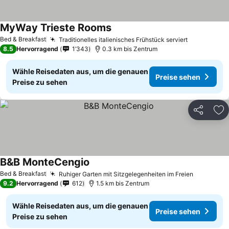
MyWay Trieste Rooms
Bed & Breakfast
Traditionelles italienisches Frühstück serviert
8.5
Hervorragend
1’343
0.3 km bis Zentrum
Wähle Reisedaten aus, um die genauen
Preise sehen
Preise zu sehen
Teilen
Zu
B&B MonteCengio
Bed & Breakfast
Ruhiger Garten mit Sitzgelegenheiten im Freien
9.2
Hervorragend
612
1.5 km bis Zentrum
Wähle Reisedaten aus, um die genauen
Preise sehen
Preise zu sehen