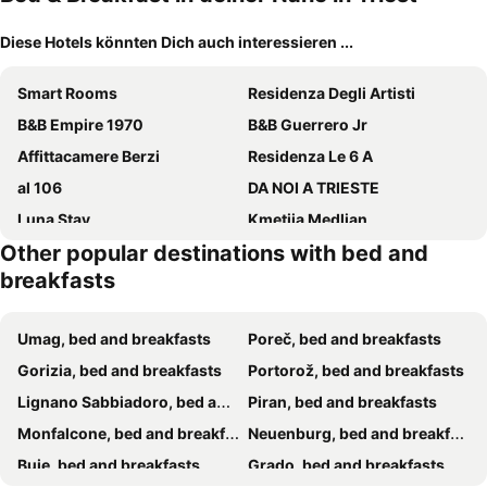
Diese Hotels könnten Dich auch interessieren ...
Smart Rooms
Residenza Degli Artisti
B&B Empire 1970
B&B Guerrero Jr
Affittacamere Berzi
Residenza Le 6 A
al 106
DA NOI A TRIESTE
Luna Stay
Kmetija Medljan
Other popular destinations with bed and
Rooms Boutique Carducci
Affittacamere Iris
breakfasts
Rooms Maison 3 Magnoni
VelaMar
B&B I FILOKSENIA
Punto8
Umag, bed and breakfasts
Poreč, bed and breakfasts
B&B Crispi
B&B LOKEV Sezana
Gorizia, bed and breakfasts
Portorož, bed and breakfasts
B&B Palazzo Brigido
Bibc Wine & Holiday
Lignano Sabbiadoro, bed and breakfasts
Piran, bed and breakfasts
B&B DREAM
Thematic Rooms - AThema Atmosphere
Monfalcone, bed and breakfasts
Neuenburg, bed and breakfasts
23 Suites
House 5
Buje, bed and breakfasts
Grado, bed and breakfasts
Agli Incanti
B&B Duino Stella Maris