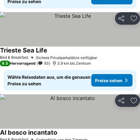
Preise zu sehen
Teilen
Zu
Trieste Sea Life
Bed & Breakfast
Sichere Privatparkplätze verfügbar
9.5
Hervorragend
93
3.9 km bis Zentrum
Wähle Reisedaten aus, um die genauen
Preise sehen
Preise zu sehen
Teilen
Zu
Al bosco incantato
Bed & Breakfast
Gartenblick von den Zimmern