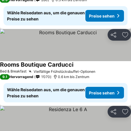
Wähle Reisedaten aus, um die genauen
Preise sehen
Preise zu sehen
Teilen
Zu
Rooms Boutique Carducci
Bed & Breakfast
Vielfältige Frühstücksbuffet-Optionen
9.1
Hervorragend
1’070
0.6 km bis Zentrum
Wähle Reisedaten aus, um die genauen
Preise sehen
Preise zu sehen
Teilen
Zu