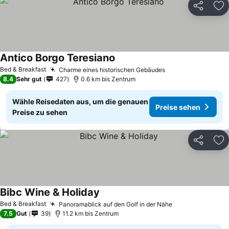
Teilen
Zu
Antico Borgo Teresiano
Bed & Breakfast
Charme eines historischen Gebäudes
8.4
Sehr gut
427
0.6 km bis Zentrum
Wähle Reisedaten aus, um die genauen
Preise sehen
Preise zu sehen
Teilen
Zu
Bibc Wine & Holiday
Bed & Breakfast
Panoramablick auf den Golf in der Nähe
7.5
Gut
39
11.2 km bis Zentrum