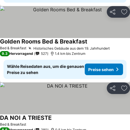
Teilen
Zu
Golden Rooms Bed & Breakfast
Bed & Breakfast
Historisches Gebäude aus dem 19. Jahrhundert
9.3
Hervorragend
527
1.4 km bis Zentrum
Wähle Reisedaten aus, um die genauen
Preise sehen
Preise zu sehen
Teilen
Zu
DA NOI A TRIESTE
Bed & Breakfast
8.5
Hervorragend
280
0.5 km bis Zentrum