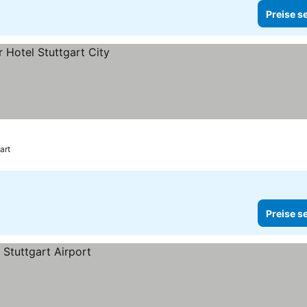
Preise s
art
Preise s