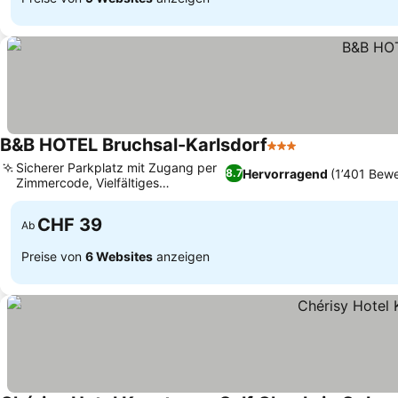
B&B HOTEL Bruchsal-Karlsdorf
3 Sterne
Preise sehen
Sicherer Parkplatz mit Zugang per
Hervorragend
(1’401 Bew
8.7
Zimmercode, Vielfältiges
Preise sehen
Frühstücksbuffet
CHF 39
Ab
Preise von
6 Websites
anzeigen