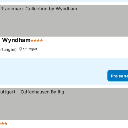
 by Wyndham
4 Sterne
Preise sehen
rtungen)
Stuttgart
Preise s
 Sterne
Preise sehen