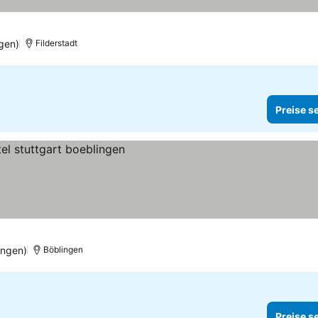
gen)
Filderstadt
Preise s
ungen)
Böblingen
Preise s