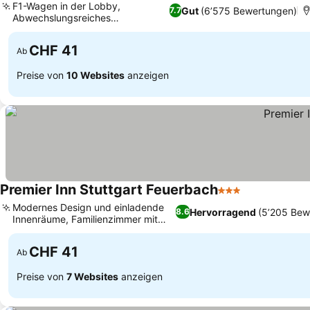
F1-Wagen in der Lobby,
Gut
(6’575 Bewertungen)
7.7
Abwechslungsreiches
Preise sehen
Frühstücksbuffet
CHF 41
Ab
Preise von
10 Websites
anzeigen
Premier Inn Stuttgart Feuerbach
3 Sterne
Preise sehen
Modernes Design und einladende
Hervorragend
(5’205 Bew
8.6
Innenräume, Familienzimmer mit
Preise sehen
Schlafsofas
CHF 41
Ab
Preise von
7 Websites
anzeigen