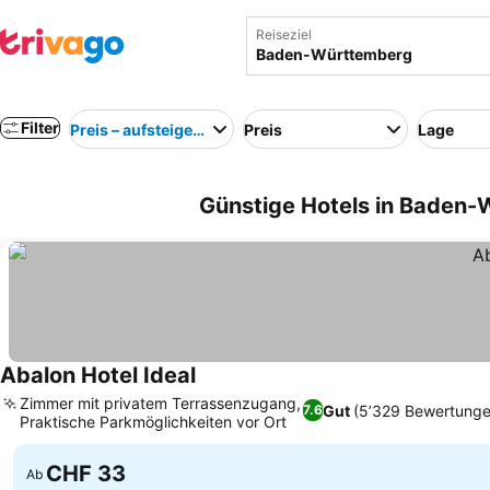
Reiseziel
Filter
Preis – aufsteigend
Preis
Lage
Günstige Hotels in Baden-
Abalon Hotel Ideal
Preise sehen
Zimmer mit privatem Terrassenzugang,
Gut
(5’329 Bewertunge
7.6
Praktische Parkmöglichkeiten vor Ort
Preise sehen
CHF 33
Ab