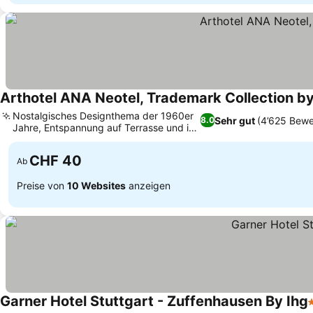
Arthotel ANA Neotel, Trademark Collection
Nostalgisches Designthema der 1960er
Sehr gut
(4’625 Bewe
8.0
Jahre, Entspannung auf Terrasse und im
Preise sehen
Garten
CHF 40
Ab
Preise von
10 Websites
anzeigen
Garner Hotel Stuttgart - Zuffenhausen By Ihg
3