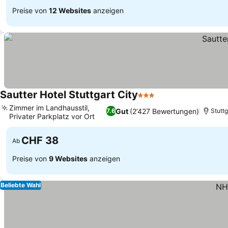
Preise von
12 Websites
anzeigen
Sautter Hotel Stuttgart City
3 Sterne
Preise sehen
Zimmer im Landhausstil,
Gut
(2’427 Bewertungen)
7.6
Stuttg
Privater Parkplatz vor Ort
Preise sehen
CHF 38
Ab
Preise von
9 Websites
anzeigen
Beliebte Wahl