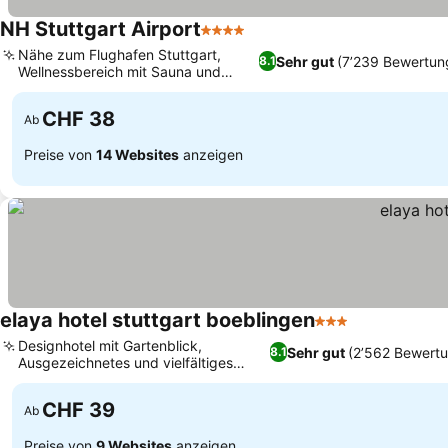
NH Stuttgart Airport
4 Sterne
Preise sehen
Nähe zum Flughafen Stuttgart,
Sehr gut
(7’239 Bewertun
8.1
Wellnessbereich mit Sauna und
Preise sehen
Dampfbad
CHF 38
Ab
Preise von
14 Websites
anzeigen
elaya hotel stuttgart boeblingen
3 Sterne
Preise sehen
Designhotel mit Gartenblick,
Sehr gut
(2’562 Bewert
8.1
Ausgezeichnetes und vielfältiges
Preise sehen
Frühstücksbuffet
CHF 39
Ab
Preise von
9 Websites
anzeigen