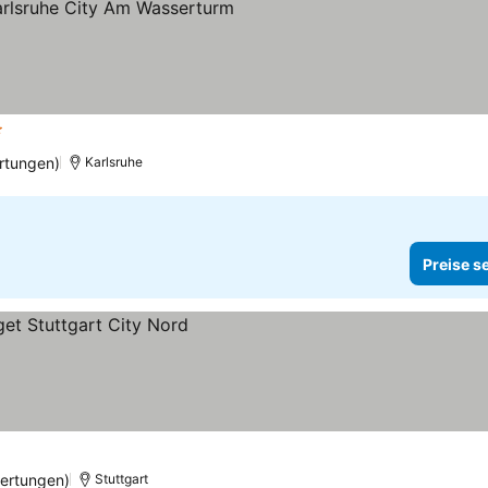
terne
Preise sehen
rtungen)
Karlsruhe
Preise s
ertungen)
Stuttgart