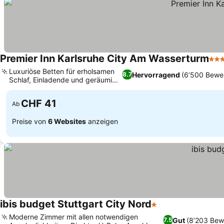
Premier Inn Karlsruhe City Am Wasserturm
3 S
Luxuriöse Betten für erholsamen
Hervorragend
(6’500 Bewe
8.7
Schlaf, Einladende und geräumige
Preise sehen
Lobby
CHF 41
Ab
Preise von
6 Websites
anzeigen
ibis budget Stuttgart City Nord
1 Sterne
Preise sehen
Moderne Zimmer mit allen notwendigen
Gut
(8’203 Bew
7.5