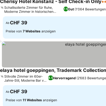
Chérisy Hotel Konstanz - Self Check-in Only
3 
Schallisolierte Zimmer für Ruhe,
Gut
(1’064 Bewertungen
7.5
Moderne Zimmer in historischen
Preise sehen
Kasernen
CHF 39
Ab
Preise von
7 Websites
anzeigen
elaya hotel goeppingen, Trademark Collecti
Stilvolle Zimmer im 60er-
Hervorragend
(2’683 Bewertunge
8.5
Jahre-Stil, Moderne Bar vor
Preise sehen
Ort
CHF 39
Ab
Preise von
11 Websites
anzeigen