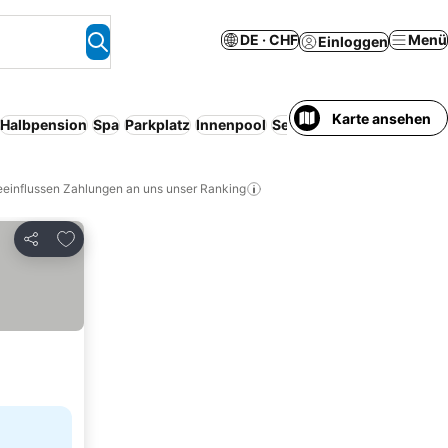
DE · CHF
Menü
Einloggen
Karte ansehen
Halbpension
Spa
Parkplatz
Innenpool
Serviced apartment
Saun
eeinflussen Zahlungen an uns unser Ranking
Zu Favoriten hinzufügen
Teilen