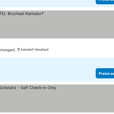
ertungen)
Karlsdorf-Neuthard
Preise s