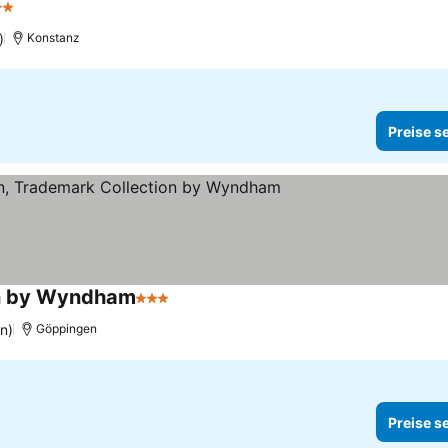
Sterne
Preise sehen
)
Konstanz
Preise s
on by Wyndham
3 Sterne
Preise sehen
n)
Göppingen
Preise s