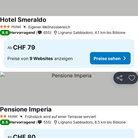
Hotel Smeraldo
Hotel
Eigener Wellnessbereich
3 Sterne
8.6
Hervorragend
655
Lignano Sabbiadoro, 4.1 km bis Bibione
CHF 79
Ab
Preise von
9 Websites
anzeigen
Preise sehen
Teilen
Zu
Pensione Imperia
Hotel
Frühstück wird auf einer Terrasse serviert
2 Sterne
8.5
Hervorragend
555
Lignano Sabbiadoro, 8.5 km bis Bibione
CHF 80
Ab