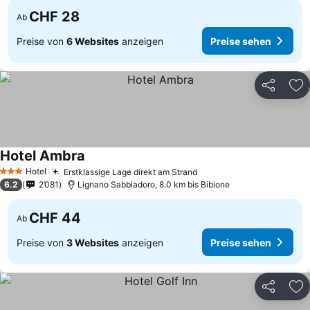
CHF 28
Ab
Preise von
6 Websites
anzeigen
Preise sehen
Teilen
Zu
Hotel Ambra
Hotel
Erstklassige Lage direkt am Strand
3 Sterne
6.2
2’081
Lignano Sabbiadoro, 8.0 km bis Bibione
CHF 44
Ab
Preise von
3 Websites
anzeigen
Preise sehen
Teilen
Zu