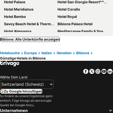
Hotel Palace
Hotel San Giorgio Resort****s
Hotel Meridianus
Hotel Corallo
Hotel Bembo
Hotel Royal
Savoy Beach Hotel & Thermal Spa
Bibione Palace Hotel
Hotel Alemagna
Mediterranee Family & Spa Hotel
Hotel Gardenia
Hotel Luna
Bibione: Alle Unterkünfte anzeigen
Hotel Excelsior
Laguna Park Hotel 4Superior
Hotelsuche
Europa
Italien
Venetien
Bibione
Hotel Ambassador
Hotel Karinzia
Günstige Hotels in Bibione
Life Hotel
International Beach Hotel
Hotel Smeraldo
Stellamare
Facebook
Twitter
Insta
Yo
AQA Palace
Hotel Olympus
Wähle Dein Land
Marina Palace Hotel
Olimpia Hotel & Aparthotel
Hotel Elite
Hotel Principe
Zu Google hinzufügen
So findest du unsere Ergebnisse ganz
Hotel Santa Lucia
Hotel Columbus
einfach: Füge trivago als bevorzugte
Villaggio Sant'Andrea
Hotel Bianchi
Quelle bei Google hinzu.
Unternehmen
Palace Hotel Regina
Venus Best Price