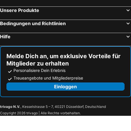
Hotel Panoramic
Hotel Bellevue
Unsere Produkte
Hotel Colorado
Hotel Pasha
Bedingungen und Richtlinien
Hotel Europa
Grand Hotel Playa
Hotel Maregolf
Hotel Florida
Hilfe
Hotel Villa del Mar
Hotel Miramare
Hotel Gran Venere Beach
Hotel Austria
Melde Dich an, um exklusive Vorteile für
Hotel Medusa Splendid
Hotel Lampara
Mitglieder zu erhalten
Hotel Jasminum
Hotel Splendid
Personalisiere Dein Erlebnis
Hotel Columbus
Fantinello Hotel
Treueangebote und Mitgliederpreise
Hotel Paron
Hotel Palma de Majorca
Einloggen
Hotel Kennedy
Hotel La Serena
Hotel Montreal
Ca'Costanza
trivago N.V.
, Kesselstrasse 5 – 7, 40221 Düsseldorf, Deutschland
Villa Tripoli
Hotel Garni Losanna
Copyright 2026 trivago | Alle Rechte vorbehalten.
Appartamenti Torre Del Sole
Hotel Amburgo
De La Mariute
Hotel Alexander