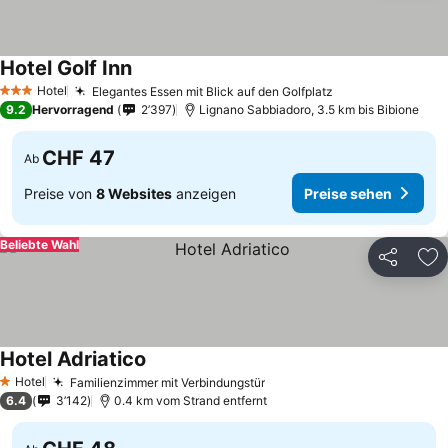
Hotel Golf Inn
Hotel
Elegantes Essen mit Blick auf den Golfplatz
3 Sterne
9.2
Hervorragend
2’397
Lignano Sabbiadoro, 3.5 km bis Bibione
CHF 47
Ab
Preise von
8 Websites
anzeigen
Preise sehen
Beliebte Wahl
Teilen
Zu
Hotel Adriatico
Hotel
Familienzimmer mit Verbindungstür
1 Sterne
6.4
3’142
0.4 km vom Strand entfernt