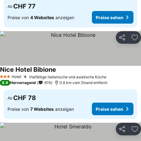
CHF 77
Ab
Preise von
4 Websites
anzeigen
Preise sehen
Teilen
Zu
Nice Hotel Bibione
Hotel
Vielfältige italienische und asiatische Küche
3 Sterne
8.9
Hervorragend
974
0.6 km vom Strand entfernt
CHF 78
Ab
Preise von
7 Websites
anzeigen
Preise sehen
Teilen
Zu