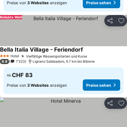
Preise von
3 Websites
anzeigen
Preise sehen
Beliebte Wahl
Teilen
Zu
Bella Italia Village - Feriendorf
Hotel
Vielfältige Wassersportarten und Kurse
3 Sterne
6.8
7’323
Lignano Sabbiadoro, 6.7 km bis Bibione
CHF 83
Ab
Preise von
3 Websites
anzeigen
Preise sehen
Teilen
Zu