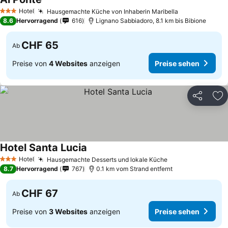
Hotel
Hausgemachte Küche von Inhaberin Maribella
3 Sterne
8.6
Hervorragend
616
Lignano Sabbiadoro, 8.1 km bis Bibione
CHF 65
Ab
Preise von
4 Websites
anzeigen
Preise sehen
Teilen
Zu
Hotel Santa Lucia
Hotel
Hausgemachte Desserts und lokale Küche
3 Sterne
8.7
Hervorragend
767
0.1 km vom Strand entfernt
CHF 67
Ab
Preise von
3 Websites
anzeigen
Preise sehen