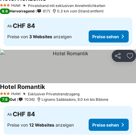
Hotel
Privatstrand mit exklusiven Annehmlichkeiten
3 Sterne
8.6
Hervorragend
617
0.3 km vom Strand entfernt
CHF 84
Ab
Preise von
3 Websites
anzeigen
Preise sehen
Teilen
Zu
Hotel Romantik
Hotel
Exklusiver Privatstrandzugang
3 Sterne
7.8
Gut
1’036
Lignano Sabbiadoro, 9.0 km bis Bibione
CHF 84
Ab
Preise von
12 Websites
anzeigen
Preise sehen