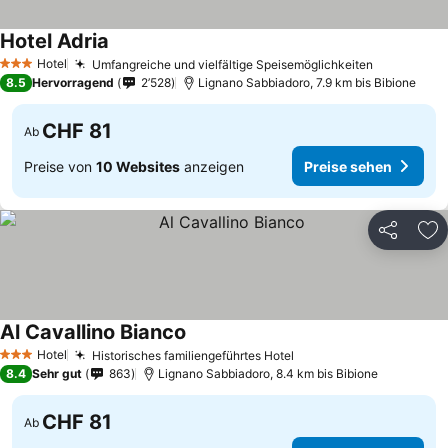
Hotel Adria
Hotel
Umfangreiche und vielfältige Speisemöglichkeiten
3 Sterne
8.5
Hervorragend
2’528
Lignano Sabbiadoro, 7.9 km bis Bibione
CHF 81
Ab
Preise von
10 Websites
anzeigen
Preise sehen
Teilen
Zu
Al Cavallino Bianco
Hotel
Historisches familiengeführtes Hotel
3 Sterne
8.4
Sehr gut
863
Lignano Sabbiadoro, 8.4 km bis Bibione
CHF 81
Ab