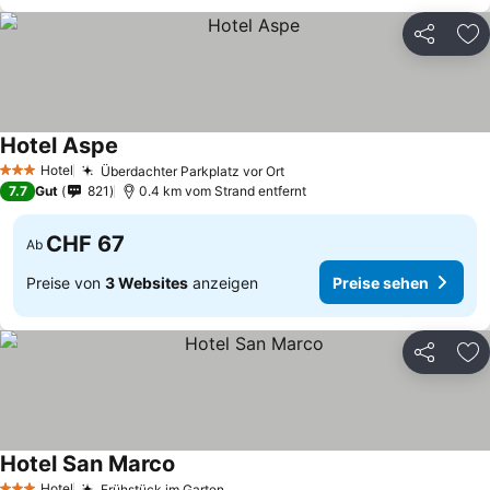
Teilen
Zu
Hotel Aspe
Hotel
Überdachter Parkplatz vor Ort
3 Sterne
7.7
Gut
821
0.4 km vom Strand entfernt
CHF 67
Ab
Preise von
3 Websites
anzeigen
Preise sehen
Teilen
Zu
Hotel San Marco
Hotel
Frühstück im Garten