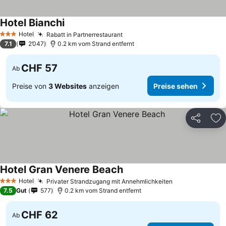
Hotel Bianchi
Hotel
Rabatt in Partnerrestaurant
3 Sterne
7.1
2’047
0.2 km vom Strand entfernt
CHF 57
Ab
Preise von
3 Websites
anzeigen
Preise sehen
Teilen
Zu
Hotel Gran Venere Beach
Hotel
Privater Strandzugang mit Annehmlichkeiten
3 Sterne
7.5
Gut
577
0.2 km vom Strand entfernt
CHF 62
Ab