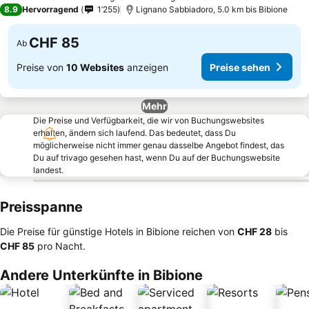
4 Sterne
8.9
Hervorragend
1’255
Lignano Sabbiadoro, 5.0 km bis Bibione
CHF 85
Ab
Preise von
10 Websites
anzeigen
Preise sehen
Mehr
Die Preise und Verfügbarkeit, die wir von Buchungswebsites
erhalten, ändern sich laufend. Das bedeutet, dass Du
möglicherweise nicht immer genau dasselbe Angebot findest, das
Du auf trivago gesehen hast, wenn Du auf der Buchungswebsite
landest.
Preisspanne
Die Preise für günstige Hotels in Bibione reichen von
‎CHF 28
bis
‎CHF 85
pro Nacht.
Andere Unterkünfte in Bibione