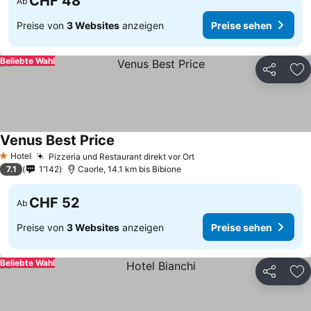
CHF 48
Ab
Preise von
3 Websites
anzeigen
Preise sehen
Beliebte Wahl
Teilen
Zu
Venus Best Price
Hotel
Pizzeria und Restaurant direkt vor Ort
1 Sterne
7.1
1’142
Caorle, 14.1 km bis Bibione
CHF 52
Ab
Preise von
3 Websites
anzeigen
Preise sehen
Beliebte Wahl
Teilen
Zu