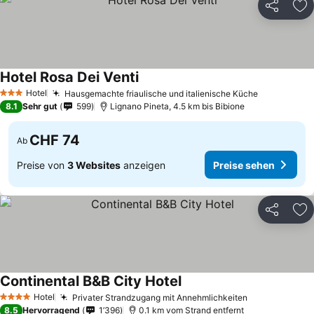
Teilen
Zu
Hotel Rosa Dei Venti
Hotel
Hausgemachte friaulische und italienische Küche
3 Sterne
8.1
Sehr gut
599
Lignano Pineta, 4.5 km bis Bibione
CHF 74
Ab
Preise von
3 Websites
anzeigen
Preise sehen
Teilen
Zu
Continental B&B City Hotel
Hotel
Privater Strandzugang mit Annehmlichkeiten
4 Sterne
8.5
Hervorragend
1’396
0.1 km vom Strand entfernt