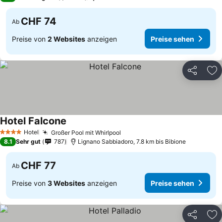
CHF 74
Ab
Preise von
2 Websites
anzeigen
Preise sehen
Teilen
Zu
Hotel Falcone
Hotel
Großer Pool mit Whirlpool
4 Sterne
8.1
Sehr gut
787
Lignano Sabbiadoro, 7.8 km bis Bibione
CHF 77
Ab
Preise von
3 Websites
anzeigen
Preise sehen
Teilen
Zu