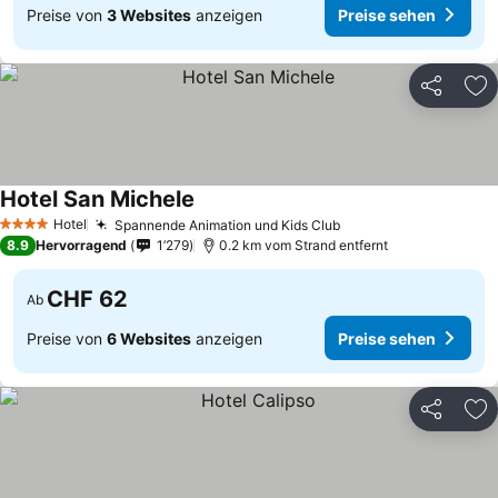
Preise von
3 Websites
anzeigen
Preise sehen
Teilen
Zu
Hotel San Michele
Hotel
Spannende Animation und Kids Club
4 Sterne
8.9
Hervorragend
1’279
0.2 km vom Strand entfernt
CHF 62
Ab
Preise von
6 Websites
anzeigen
Preise sehen
Teilen
Zu