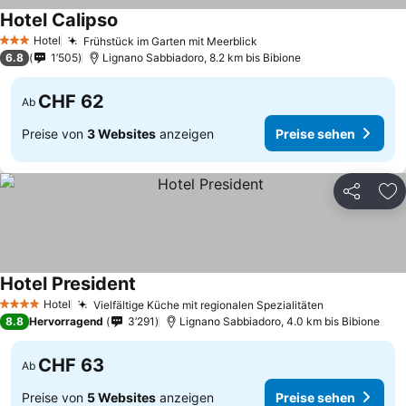
Hotel Calipso
Hotel
Frühstück im Garten mit Meerblick
3 Sterne
6.8
1’505
Lignano Sabbiadoro, 8.2 km bis Bibione
CHF 62
Ab
Preise von
3 Websites
anzeigen
Preise sehen
Teilen
Zu
Hotel President
Hotel
Vielfältige Küche mit regionalen Spezialitäten
4 Sterne
8.8
Hervorragend
3’291
Lignano Sabbiadoro, 4.0 km bis Bibione
CHF 63
Ab
Preise von
5 Websites
anzeigen
Preise sehen