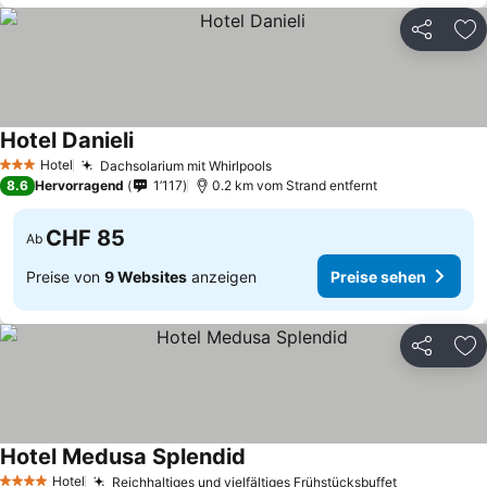
Teilen
Zu
Hotel Danieli
Hotel
Dachsolarium mit Whirlpools
3 Sterne
8.6
Hervorragend
1’117
0.2 km vom Strand entfernt
CHF 85
Ab
Preise von
9 Websites
anzeigen
Preise sehen
Teilen
Zu
Hotel Medusa Splendid
Hotel
Reichhaltiges und vielfältiges Frühstücksbuffet