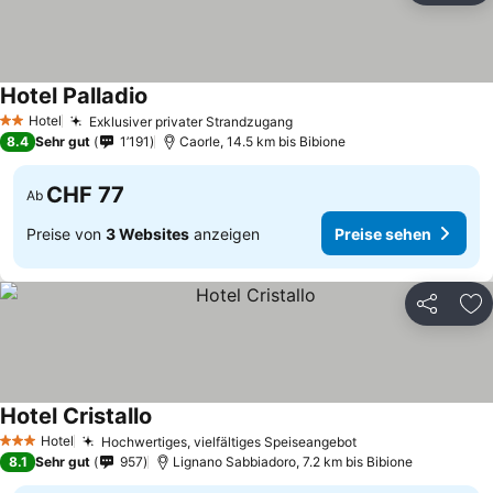
Hotel Palladio
Hotel
Exklusiver privater Strandzugang
2 Sterne
8.4
Sehr gut
1’191
Caorle, 14.5 km bis Bibione
CHF 77
Ab
Preise von
3 Websites
anzeigen
Preise sehen
Teilen
Zu
Hotel Cristallo
Hotel
Hochwertiges, vielfältiges Speiseangebot
3 Sterne
8.1
Sehr gut
957
Lignano Sabbiadoro, 7.2 km bis Bibione