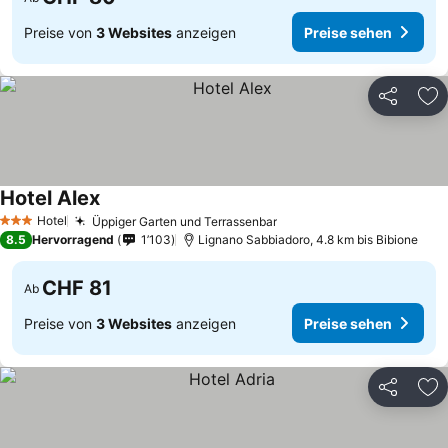
Preise von
3 Websites
anzeigen
Preise sehen
Teilen
Zu
Hotel Alex
Hotel
Üppiger Garten und Terrassenbar
3 Sterne
8.5
Hervorragend
1’103
Lignano Sabbiadoro, 4.8 km bis Bibione
CHF 81
Ab
Preise von
3 Websites
anzeigen
Preise sehen
Teilen
Zu