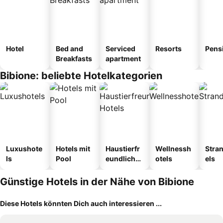
Hotel
Bed and
Serviced
Resorts
Pens
Breakfasts
apartment
Bibione: beliebte Hotelkategorien
Luxushote
Hotels mit
Haustierfr
Wellnessh
Stra
ls
Pool
eundliche
otels
els
Hotels
Günstige Hotels in der Nähe von Bibione
Diese Hotels könnten Dich auch interessieren ...