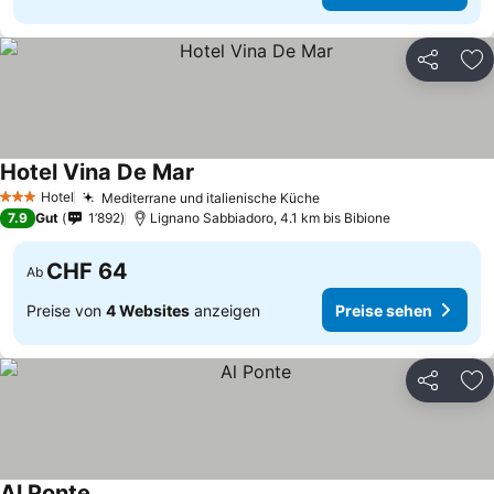
Teilen
Zu
Hotel Vina De Mar
Hotel
Mediterrane und italienische Küche
3 Sterne
7.9
Gut
1’892
Lignano Sabbiadoro, 4.1 km bis Bibione
CHF 64
Ab
Preise von
4 Websites
anzeigen
Preise sehen
Teilen
Zu
Al Ponte