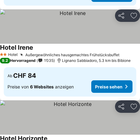
Teilen
Zu
Hotel Irene
Hotel
Außergewöhnliches hausgemachtes Frühstücksbuffet
2 Sterne
9.2
Hervorragend
1’035
Lignano Sabbiadoro, 5.3 km bis Bibione
CHF 84
Ab
Preise von
6 Websites
anzeigen
Preise sehen
Teilen
Zu
Hotel Horizonte