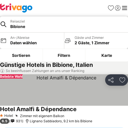
Favoriten
Einlog
Me
Reiseziel
Bibione
An-/Abreise
Gäste und Zimmer
Daten wählen
2 Gäste, 1 Zimmer
Sortieren
Filtern
Karte
Günstige Hotels in Bibione, Italien
So beeinflussen Zahlungen an uns unser Ranking
Beliebte Wahl
Teilen
Zu
Hotel Amalfi & Dépendance
Hotel
Zimmer mit eigenem Balkon
1 Sterne
6.5
931
Lignano Sabbiadoro, 9.2 km bis Bibione