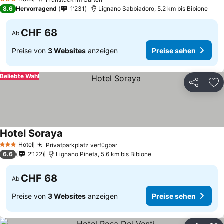
3 Sterne
8.6
Hervorragend
1’231
Lignano Sabbiadoro, 5.2 km bis Bibione
CHF 68
Ab
Preise von
3 Websites
anzeigen
Preise sehen
Beliebte Wahl
Teilen
Zu
Hotel Soraya
Hotel
Privatparkplatz verfügbar
3 Sterne
6.6
2’122
Lignano Pineta, 5.6 km bis Bibione
CHF 68
Ab
Preise von
3 Websites
anzeigen
Preise sehen