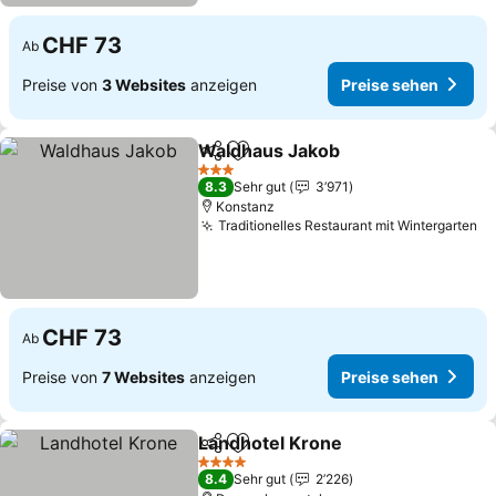
CHF 73
Ab
Preise von
3 Websites
anzeigen
Preise sehen
Waldhaus Jakob
Teilen
Zu Favoriten hinzufügen
3 Sterne
8.3
Sehr gut
3’971
Konstanz
Traditionelles Restaurant mit Wintergarten
CHF 73
Ab
Preise von
7 Websites
anzeigen
Preise sehen
Landhotel Krone
Teilen
Zu Favoriten hinzufügen
4 Sterne
8.4
Sehr gut
2’226