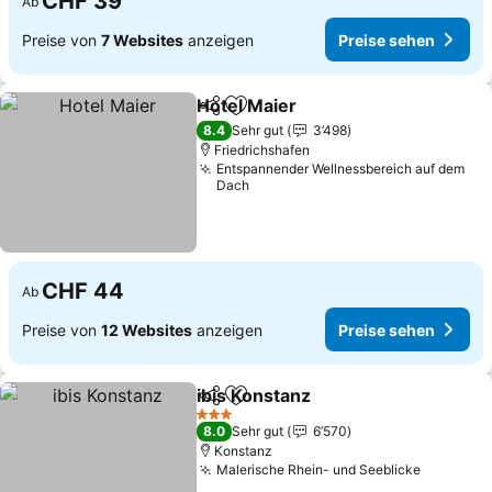
CHF 39
Ab
Preise von
7 Websites
anzeigen
Preise sehen
Hotel Maier
Teilen
Zu Favoriten hinzufügen
8.4
Sehr gut
3’498
Friedrichshafen
Entspannender Wellnessbereich auf dem
Dach
CHF 44
Ab
Preise von
12 Websites
anzeigen
Preise sehen
ibis Konstanz
Teilen
Zu Favoriten hinzufügen
3 Sterne
8.0
Sehr gut
6’570
Konstanz
Malerische Rhein- und Seeblicke