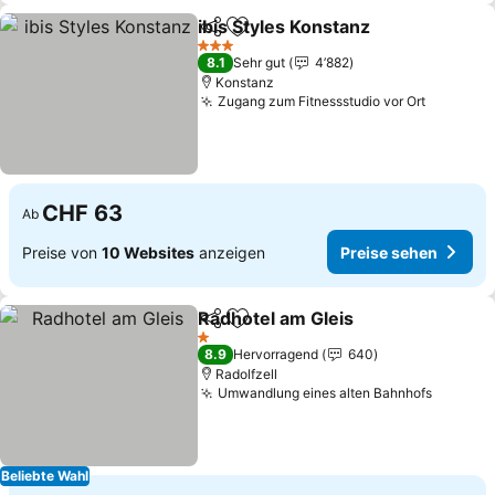
ibis Styles Konstanz
Teilen
Zu Favoriten hinzufügen
3 Sterne
8.1
Sehr gut
4’882
Konstanz
Zugang zum Fitnessstudio vor Ort
CHF 63
Ab
Preise von
10 Websites
anzeigen
Preise sehen
Radhotel am Gleis
Teilen
Zu Favoriten hinzufügen
1 Sterne
8.9
Hervorragend
640
Radolfzell
Umwandlung eines alten Bahnhofs
Beliebte Wahl