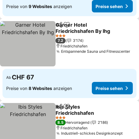
Preise von
9 Websites
anzeigen
Preise sehen
Garner Hotel
Teilen
Zu Favoriten hinzufügen
Friedrichshafen By Ihg
3 Sterne
7.2
3’174
Friedrichshafen
Entspannende Sauna und Fitnesscenter
CHF 67
Ab
Preise von
8 Websites
anzeigen
Preise sehen
Ibis Styles
Teilen
Zu Favoriten hinzufügen
Friedrichshafen
3 Sterne
8.5
Hervorragend
2’186
Friedrichshafen
Industriell-schickes Designkonzept