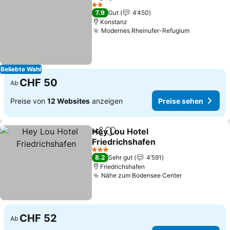
Teilen
Zu Favoriten hinzufügen
2 Sterne
7.9
Gut
4’450
Konstanz
Modernes Rheinufer-Refugium
Beliebte Wahl
CHF 50
Ab
Preise von
12 Websites
anzeigen
Preise sehen
Hey Lou Hotel
Teilen
Zu Favoriten hinzufügen
Friedrichshafen
3 Sterne
8.2
Sehr gut
4’591
Friedrichshafen
Nähe zum Bodensee Center
CHF 52
Ab