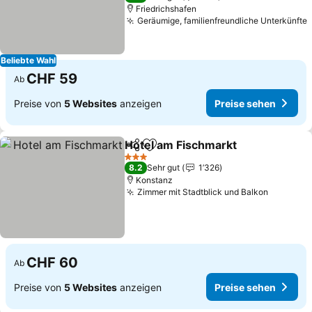
Friedrichshafen
Geräumige, familienfreundliche Unterkünfte
Beliebte Wahl
CHF 59
Ab
Preise von
5 Websites
anzeigen
Preise sehen
Hotel am Fischmarkt
Teilen
Zu Favoriten hinzufügen
3 Sterne
8.2
Sehr gut
1’326
Konstanz
Zimmer mit Stadtblick und Balkon
CHF 60
Ab
Preise von
5 Websites
anzeigen
Preise sehen