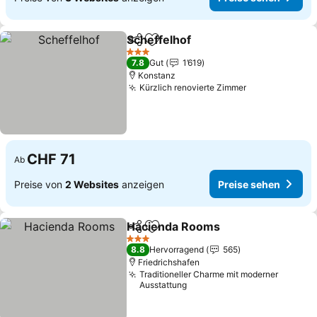
Scheffelhof
Teilen
Zu Favoriten hinzufügen
3 Sterne
7.8
Gut
1’619
Konstanz
Kürzlich renovierte Zimmer
CHF 71
Ab
Preise von
2 Websites
anzeigen
Preise sehen
Hacienda Rooms
Teilen
Zu Favoriten hinzufügen
3 Sterne
8.8
Hervorragend
565
Friedrichshafen
Traditioneller Charme mit moderner
Ausstattung