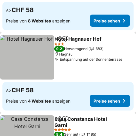
CHF 58
Ab
Preise von
8 Websites
anzeigen
Preise sehen
Hotel Hagnauer Hof
Teilen
Zu Favoriten hinzufügen
3 Sterne
9.2
Hervorragend
683
Hagnau
Entspannung auf der Sonnenterrasse
CHF 58
Ab
Preise von
4 Websites
anzeigen
Preise sehen
Casa Constanza Hotel
Teilen
Zu Favoriten hinzufügen
Garni
5 Sterne
8.4
Sehr gut
1’195