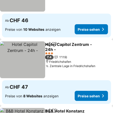
CHF 46
Ab
Preise von
10 Websites
anzeigen
Preise sehen
Hotel Capitol Zentrum -
Teilen
Zu Favoriten hinzufügen
24h -
3 Sterne
7.4
1’119
Friedrichshafen
Zentrale Lage in Friedrichshafen
CHF 47
Ab
Preise von
8 Websites
anzeigen
Preise sehen
B&B Hotel Konstanz