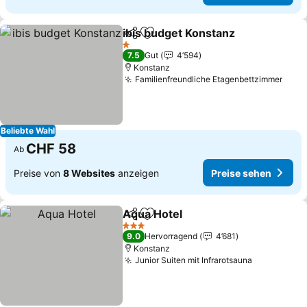
ibis budget Konstanz
Teilen
Zu Favoriten hinzufügen
1 Sterne
7.5
Gut
4’594
Konstanz
Familienfreundliche Etagenbettzimmer
Beliebte Wahl
CHF 58
Ab
Preise von
8 Websites
anzeigen
Preise sehen
Aqua Hotel
Teilen
Zu Favoriten hinzufügen
3 Sterne
9.0
Hervorragend
4’681
Konstanz
Junior Suiten mit Infrarotsauna