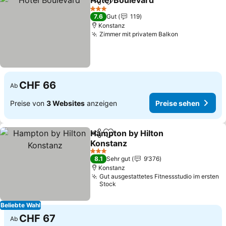
Hotel Boulevard
Teilen
Zu Favoriten hinzufügen
3 Sterne
7.6
Gut
119
Konstanz
Zimmer mit privatem Balkon
CHF 66
Ab
Preise von
3 Websites
anzeigen
Preise sehen
Hampton by Hilton
Teilen
Zu Favoriten hinzufügen
Konstanz
3 Sterne
8.1
Sehr gut
9’376
Konstanz
Gut ausgestattetes Fitnessstudio im ersten
Stock
Beliebte Wahl
CHF 67
Ab