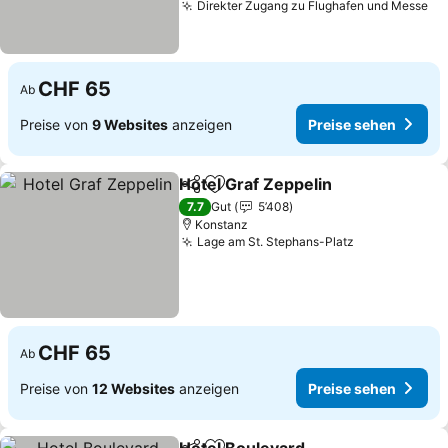
Direkter Zugang zu Flughafen und Messe
CHF 65
Ab
Preise von
9 Websites
anzeigen
Preise sehen
Hotel Graf Zeppelin
Teilen
Zu Favoriten hinzufügen
7.7
Gut
5’408
Konstanz
Lage am St. Stephans-Platz
CHF 65
Ab
Preise von
12 Websites
anzeigen
Preise sehen