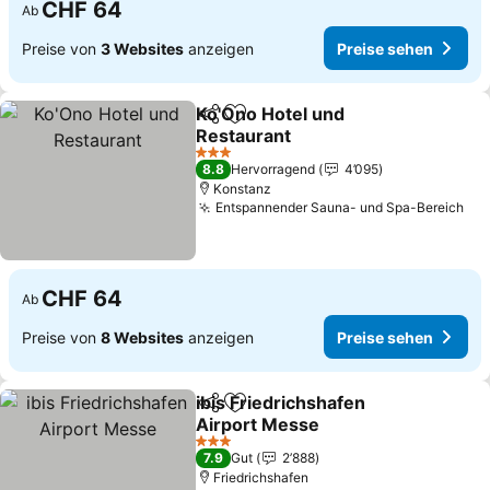
CHF 64
Ab
Preise von
3 Websites
anzeigen
Preise sehen
Ko'Ono Hotel und
Teilen
Zu Favoriten hinzufügen
Restaurant
3 Sterne
8.8
Hervorragend
4’095
Konstanz
Entspannender Sauna- und Spa-Bereich
CHF 64
Ab
Preise von
8 Websites
anzeigen
Preise sehen
ibis Friedrichshafen
Teilen
Zu Favoriten hinzufügen
Airport Messe
3 Sterne
7.9
Gut
2’888
Friedrichshafen