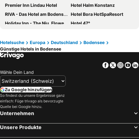
Premier Inn Lindau Hotel
Hotel Halm Konstanz
RIVA - Das Hotel am Bodensee
Hotel Bora HotSpaResort
Holiday Inn - The Niu, Flower Konstanz By Ihg
Hotel 47°
HARBR. Hotel Konstanz, a member of Radisson Individuals
Parkhotel St. Leonhard
B&B Hotel Konstanz
Hotel Graf Zeppelin
Hotelsuche
Europa
Deutschland
Bodensee
Günstige Hotels in Bodensee
Hotel Bayerischer Hof
Hotel Bilger Eck
SEEhotel Friedrichshafen
Hotel City Krone
Facebook
Twitter
Insta
Yo
ibis Styles Konstanz
Flair Hotel zum Schiff
Wähle Dein Land
PLAZA Hotel Föhr am Bodensee
Romantik Hotel Barbarossa
Hey Lou Hotel Friedrichshafen
Landhotel Krone
Zu Google hinzufügen
Hotel Traube am See
Apartment Hotel Konstanz
So findest du unsere Ergebnisse ganz
einfach: Füge trivago als bevorzugte
Hotel Schiff Konstanz
Hotel Viva Sky
Quelle bei Google hinzu.
Unternehmen
Insel-Hotel-Lindau
Seevilla
Hotel & Gästehaus Seehof
Hotel Maier
Unsere Produkte
Garner Hotel Friedrichshafen By Ihg
JUFA Hotel Meersburg