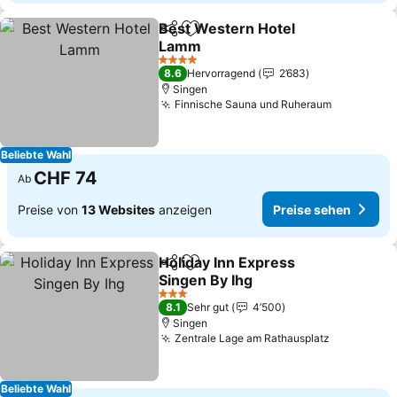
Best Western Hotel
Teilen
Zu Favoriten hinzufügen
Lamm
4 Sterne
8.6
Hervorragend
2’683
Singen
Finnische Sauna und Ruheraum
Beliebte Wahl
CHF 74
Ab
Preise von
13 Websites
anzeigen
Preise sehen
Holiday Inn Express
Teilen
Zu Favoriten hinzufügen
Singen By Ihg
3 Sterne
8.1
Sehr gut
4’500
Singen
Zentrale Lage am Rathausplatz
Beliebte Wahl