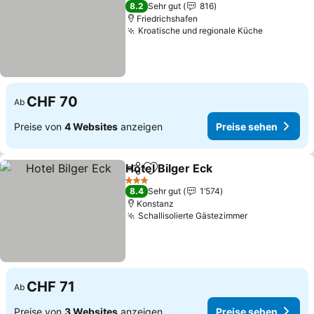
2 Sterne
8.2
Sehr gut
816
Friedrichshafen
Kroatische und regionale Küche
CHF 70
Ab
Preise von
4 Websites
anzeigen
Preise sehen
Hotel Bilger Eck
Teilen
Zu Favoriten hinzufügen
3 Sterne
8.4
Sehr gut
1’574
Konstanz
Schallisolierte Gästezimmer
CHF 71
Ab
Preise von
3 Websites
anzeigen
Preise sehen