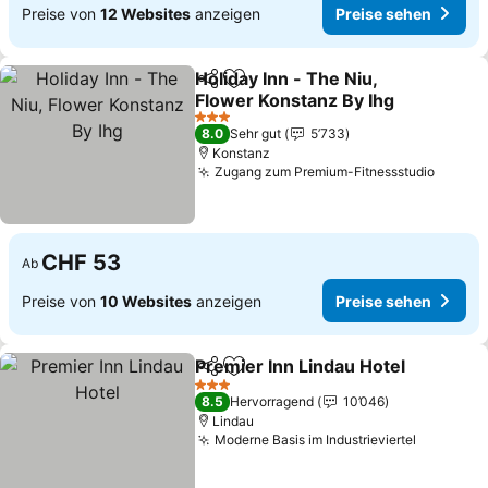
Preise von
12 Websites
anzeigen
Preise sehen
Holiday Inn - The Niu,
Teilen
Zu Favoriten hinzufügen
Flower Konstanz By Ihg
3 Sterne
8.0
Sehr gut
5’733
Konstanz
Zugang zum Premium-Fitnessstudio
CHF 53
Ab
Preise von
10 Websites
anzeigen
Preise sehen
Premier Inn Lindau Hotel
Teilen
Zu Favoriten hinzufügen
3 Sterne
8.5
Hervorragend
10’046
Lindau
Moderne Basis im Industrieviertel