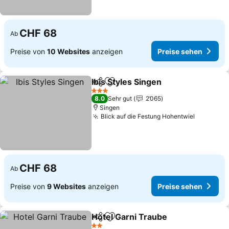
CHF 68
Ab
Preise von
10 Websites
anzeigen
Preise sehen
Ibis Styles Singen
Teilen
Zu Favoriten hinzufügen
3 Sterne
8.0
Sehr gut
2’065
Singen
Blick auf die Festung Hohentwiel
CHF 68
Ab
Preise von
9 Websites
anzeigen
Preise sehen
Hotel Garni Traube
Teilen
Zu Favoriten hinzufügen