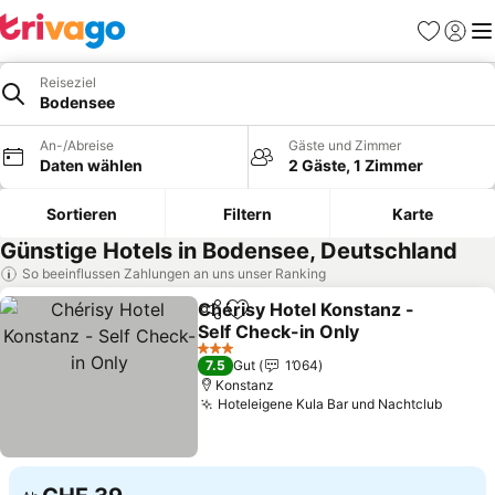
Favoriten
Einlog
Me
Reiseziel
Bodensee
An-/Abreise
Gäste und Zimmer
Daten wählen
2 Gäste, 1 Zimmer
Sortieren
Filtern
Karte
Günstige Hotels in Bodensee, Deutschland
So beeinflussen Zahlungen an uns unser Ranking
Chérisy Hotel Konstanz -
Teilen
Zu Favoriten hinzufügen
Self Check-in Only
3 Sterne
7.5
Gut
1’064
Konstanz
Hoteleigene Kula Bar und Nachtclub