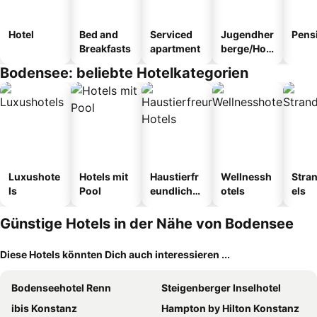
Hotel
Bed and
Serviced
Jugendher
Pens
Breakfasts
apartment
berge/Hos
tel
Bodensee: beliebte Hotelkategorien
Luxushote
Hotels mit
Haustierfr
Wellnessh
Stra
ls
Pool
eundliche
otels
els
Hotels
Günstige Hotels in der Nähe von Bodensee
Diese Hotels könnten Dich auch interessieren ...
Bodenseehotel Renn
Steigenberger Inselhotel
ibis Konstanz
Hampton by Hilton Konstanz