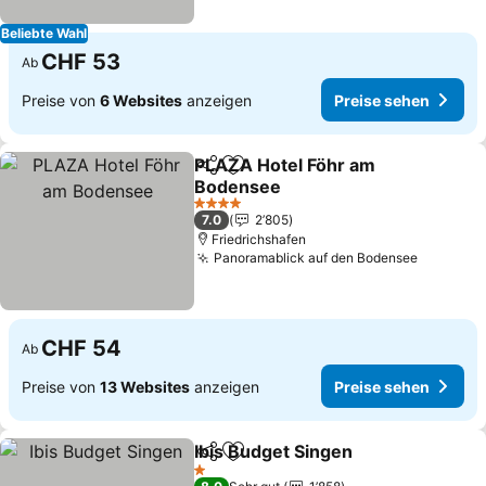
Beliebte Wahl
CHF 53
Ab
Preise von
6 Websites
anzeigen
Preise sehen
PLAZA Hotel Föhr am
Teilen
Zu Favoriten hinzufügen
Bodensee
4 Sterne
7.0
2’805
Friedrichshafen
Panoramablick auf den Bodensee
CHF 54
Ab
Preise von
13 Websites
anzeigen
Preise sehen
Ibis Budget Singen
Teilen
Zu Favoriten hinzufügen
1 Sterne