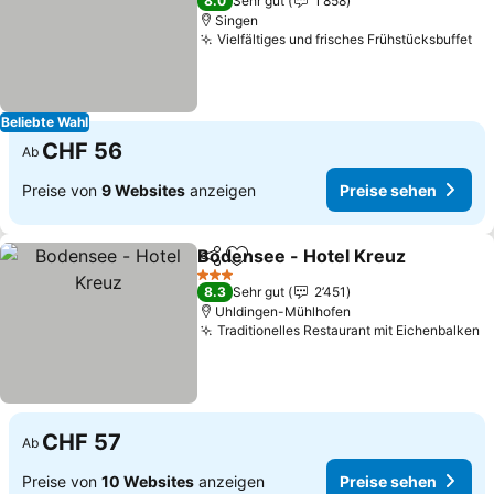
8.0
Sehr gut
1’858
Singen
Vielfältiges und frisches Frühstücksbuffet
Beliebte Wahl
CHF 56
Ab
Preise von
9 Websites
anzeigen
Preise sehen
Bodensee - Hotel Kreuz
Teilen
Zu Favoriten hinzufügen
3 Sterne
8.3
Sehr gut
2’451
Uhldingen-Mühlhofen
Traditionelles Restaurant mit Eichenbalken
CHF 57
Ab
Preise von
10 Websites
anzeigen
Preise sehen