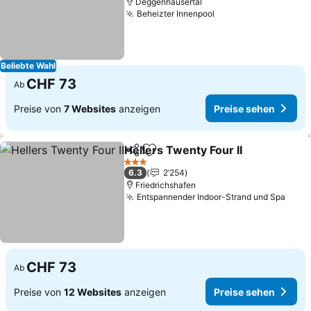
Deggenhausertal
Beheizter Innenpool
Beliebte Wahl
CHF 73
Ab
Preise von
7 Websites
anzeigen
Preise sehen
Hellers Twenty Four II
Teilen
Zu Favoriten hinzufügen
3 Sterne
6.3
2’254
Friedrichshafen
Entspannender Indoor-Strand und Spa
CHF 73
Ab
Preise von
12 Websites
anzeigen
Preise sehen