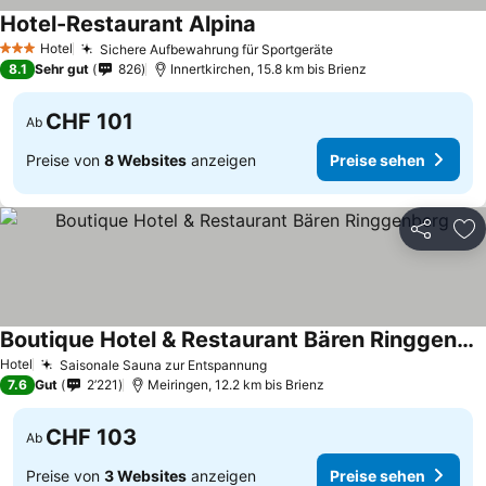
Hotel-Restaurant Alpina
Hotel
Sichere Aufbewahrung für Sportgeräte
3 Sterne
8.1
Sehr gut
826
Innertkirchen, 15.8 km bis Brienz
CHF 101
Ab
Preise von
8 Websites
anzeigen
Preise sehen
Teilen
Zu
Boutique Hotel & Restaurant Bären Ringgenberg
Hotel
Saisonale Sauna zur Entspannung
7.6
Gut
2’221
Meiringen, 12.2 km bis Brienz
CHF 103
Ab
Preise von
3 Websites
anzeigen
Preise sehen