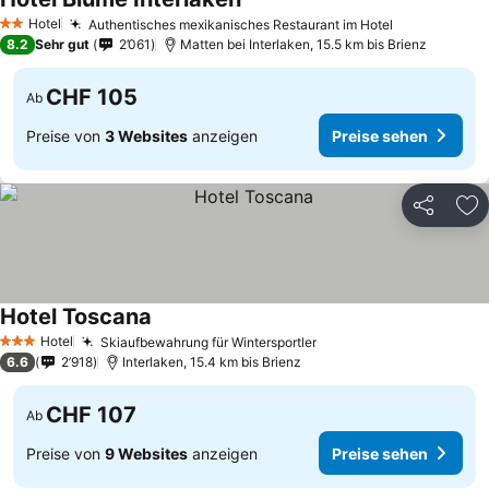
Hotel
Authentisches mexikanisches Restaurant im Hotel
2 Sterne
8.2
Sehr gut
2’061
Matten bei Interlaken, 15.5 km bis Brienz
CHF 105
Ab
Preise von
3 Websites
anzeigen
Preise sehen
Teilen
Zu
Hotel Toscana
Hotel
Skiaufbewahrung für Wintersportler
3 Sterne
6.6
2’918
Interlaken, 15.4 km bis Brienz
CHF 107
Ab
Preise von
9 Websites
anzeigen
Preise sehen