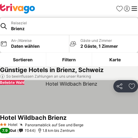
Favoriten
Einlog
Me
Reiseziel
Brienz
An-/Abreise
Gäste und Zimmer
Daten wählen
2 Gäste, 1 Zimmer
Sortieren
Filtern
Karte
Günstige Hotels in Brienz, Schweiz
So beeinflussen Zahlungen an uns unser Ranking
Beliebte Wahl
Teilen
Zu
Hotel Wildbach Brienz
Hotel
Panoramablick auf See und Berge
2 Sterne
7.9
Gut
1’044
1.8 km bis Zentrum