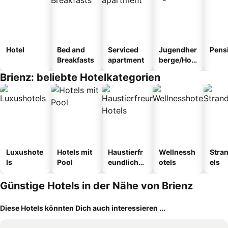
Hotel
Bed and
Serviced
Jugendher
Pens
Breakfasts
apartment
berge/Hos
tel
Brienz: beliebte Hotelkategorien
Luxushote
Hotels mit
Haustierfr
Wellnessh
Stra
ls
Pool
eundliche
otels
els
Hotels
Günstige Hotels in der Nähe von Brienz
Diese Hotels könnten Dich auch interessieren ...