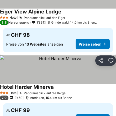
Eiger View Alpine Lodge
Hotel
Panoramablick auf den Eiger
3 Sterne
8.8
Hervorragend
1’331
Grindelwald, 14.0 km bis Brienz
CHF 98
Ab
Preise von
13 Websites
anzeigen
Preise sehen
Teilen
Zu
Hotel Harder Minerva
Hotel
Panoramablick auf die Berge
3 Sterne
7.0
2’450
Interlaken, 15.4 km bis Brienz
CHF 99
Ab