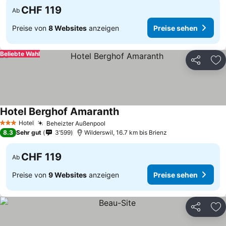
CHF 119
Ab
Preise von
8 Websites
anzeigen
Preise sehen
Beliebte Wahl
Teilen
Zu
Hotel Berghof Amaranth
Hotel
Beheizter Außenpool
3 Sterne
8.3
Sehr gut
3’599
Wilderswil, 16.7 km bis Brienz
CHF 119
Ab
Preise von
9 Websites
anzeigen
Preise sehen
Teilen
Zu