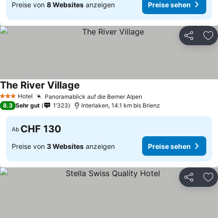
Preise von
8 Websites
anzeigen
Preise sehen
Teilen
Zu
The River Village
Hotel
Panoramablick auf die Berner Alpen
3 Sterne
8.3
Sehr gut
1’323
Interlaken, 14.1 km bis Brienz
CHF 130
Ab
Preise von
3 Websites
anzeigen
Preise sehen
Teilen
Zu