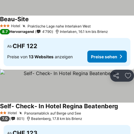
Beau-Site
Hotel
Praktische Lage nahe Interlaken West
3 Sterne
8.7
Hervorragend
4’790
Interlaken, 16.1 km bis Brienz
CHF 122
Ab
Preise von
13 Websites
anzeigen
Preise sehen
Teilen
Zu
Self- Check- In Hotel Regina Beatenberg
Hotel
Panoramablick auf Berge und See
2 Sterne
7.0
801
Beatenberg, 17.8 km bis Brienz
CHF 123
Ab