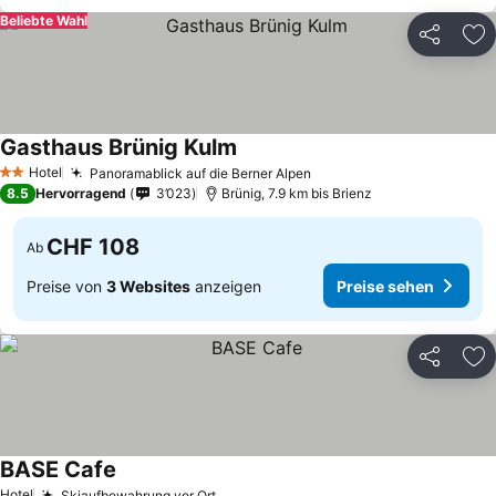
Beliebte Wahl
Teilen
Zu
Gasthaus Brünig Kulm
Hotel
Panoramablick auf die Berner Alpen
2 Sterne
8.5
Hervorragend
3’023
Brünig, 7.9 km bis Brienz
CHF 108
Ab
Preise von
3 Websites
anzeigen
Preise sehen
Teilen
Zu
BASE Cafe
Hotel
Skiaufbewahrung vor Ort