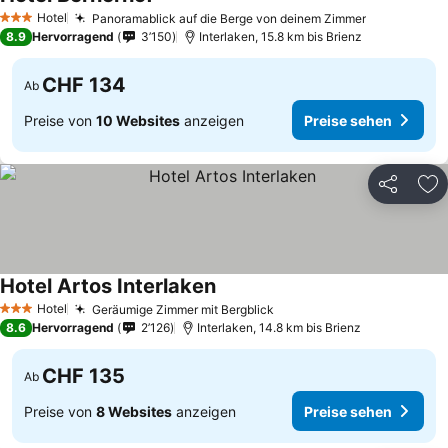
Hotel
Panoramablick auf die Berge von deinem Zimmer
3 Sterne
8.9
Hervorragend
3’150
Interlaken, 15.8 km bis Brienz
CHF 134
Ab
Preise von
10 Websites
anzeigen
Preise sehen
Teilen
Zu
Hotel Artos Interlaken
Hotel
Geräumige Zimmer mit Bergblick
3 Sterne
8.6
Hervorragend
2’126
Interlaken, 14.8 km bis Brienz
CHF 135
Ab
Preise von
8 Websites
anzeigen
Preise sehen