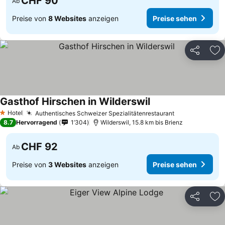
CHF 90
Ab
Preise von
8 Websites
anzeigen
Preise sehen
Teilen
Zu
Gasthof Hirschen in Wilderswil
Hotel
Authentisches Schweizer Spezialitätenrestaurant
1 Sterne
8.7
Hervorragend
1’304
Wilderswil, 15.8 km bis Brienz
CHF 92
Ab
Preise von
3 Websites
anzeigen
Preise sehen
Teilen
Zu