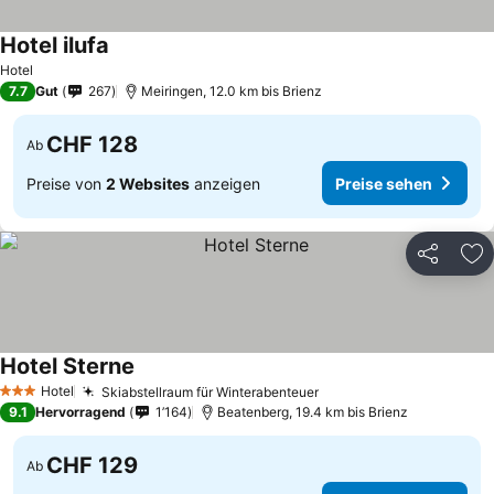
Hotel ilufa
Hotel
7.7
Gut
267
Meiringen, 12.0 km bis Brienz
CHF 128
Ab
Preise von
2 Websites
anzeigen
Preise sehen
Teilen
Zu
Hotel Sterne
Hotel
Skiabstellraum für Winterabenteuer
3 Sterne
9.1
Hervorragend
1’164
Beatenberg, 19.4 km bis Brienz
CHF 129
Ab