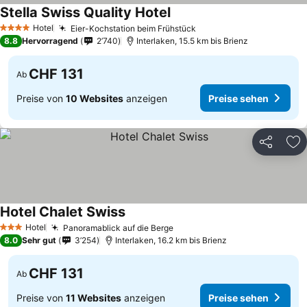
Stella Swiss Quality Hotel
Hotel
Eier-Kochstation beim Frühstück
4 Sterne
8.8
Hervorragend
2’740
Interlaken, 15.5 km bis Brienz
CHF 131
Ab
Preise von
10 Websites
anzeigen
Preise sehen
Teilen
Zu
Hotel Chalet Swiss
Hotel
Panoramablick auf die Berge
3 Sterne
8.0
Sehr gut
3’254
Interlaken, 16.2 km bis Brienz
CHF 131
Ab
Preise von
11 Websites
anzeigen
Preise sehen