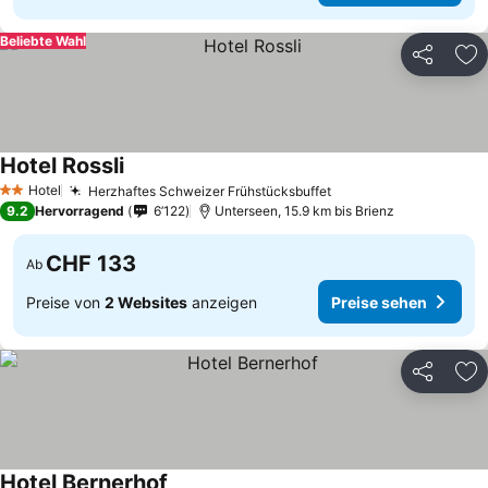
Beliebte Wahl
Teilen
Zu
Hotel Rossli
Hotel
Herzhaftes Schweizer Frühstücksbuffet
2 Sterne
9.2
Hervorragend
6’122
Unterseen, 15.9 km bis Brienz
CHF 133
Ab
Preise von
2 Websites
anzeigen
Preise sehen
Teilen
Zu
Hotel Bernerhof