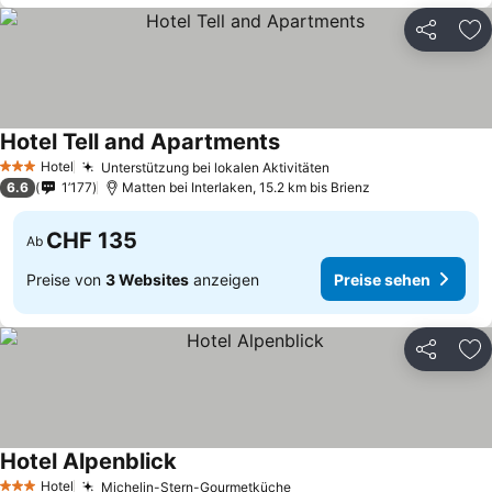
Teilen
Zu
Hotel Tell and Apartments
Hotel
Unterstützung bei lokalen Aktivitäten
3 Sterne
6.6
1’177
Matten bei Interlaken, 15.2 km bis Brienz
CHF 135
Ab
Preise von
3 Websites
anzeigen
Preise sehen
Teilen
Zu
Hotel Alpenblick
Hotel
Michelin-Stern-Gourmetküche