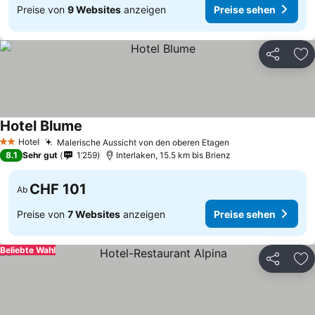
Preise von
9 Websites
anzeigen
Preise sehen
Teilen
Zu
Hotel Blume
Hotel
Malerische Aussicht von den oberen Etagen
2 Sterne
8.1
Sehr gut
1’259
Interlaken, 15.5 km bis Brienz
CHF 101
Ab
Preise von
7 Websites
anzeigen
Preise sehen
Beliebte Wahl
Teilen
Zu