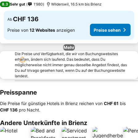
3 Sterne
8.3
Sehr gut
1’980
Wilderswil, 16.5 km bis Brienz
CHF 136
Ab
Preise von
12 Websites
anzeigen
Preise sehen
Mehr
Die Preise und Verfügbarkeit, die wir von Buchungswebsites
erhalten, ändern sich laufend. Das bedeutet, dass Du
möglicherweise nicht immer genau dasselbe Angebot findest, das
Du auf trivago gesehen hast, wenn Du auf der Buchungswebsite
landest.
Preisspanne
Die Preise für günstige Hotels in Brienz reichen von
‎CHF 61
bis
‎CHF 136
pro Nacht.
Andere Unterkünfte in Brienz