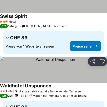
Swiss Spirit
Hotel
3 Sterne
8.2
Sehr gut
6
Flühli, 14.5 km bis Brienz
CHF 89
Ab
Preise von
1 Website
anzeigen
Preise sehen
Teilen
Zu
Waldhotel Unspunnen
Hotel
Panoramablick auf die Berge von der Terrasse
2 Sterne
7.9
Gut
1’643
Matten bei Interlaken, 16.2 km bis Brienz