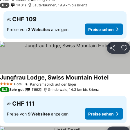
6.7
1’401
Lauterbrunnen, 19.9 km bis Brienz
CHF 109
Ab
Preise von
2 Websites
anzeigen
Preise sehen
Teilen
Zu
Jungfrau Lodge, Swiss Mountain Hotel
Hotel
Panoramablick auf den Eiger
4 Sterne
8.2
Sehr gut
1’992
Grindelwald, 14.3 km bis Brienz
CHF 111
Ab
Preise von
9 Websites
anzeigen
Preise sehen