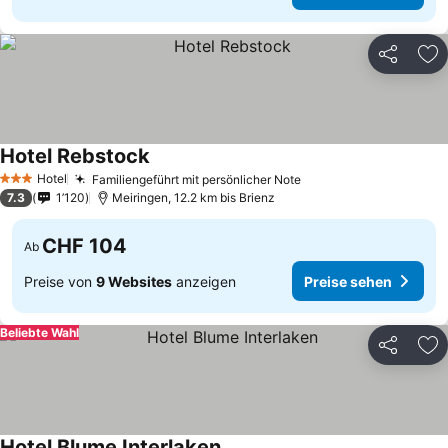
Teilen
Zu
Hotel Rebstock
Hotel
Familiengeführt mit persönlicher Note
3 Sterne
7.3
1’120
Meiringen, 12.2 km bis Brienz
CHF 104
Ab
Preise von
9 Websites
anzeigen
Preise sehen
Beliebte Wahl
Teilen
Zu
Hotel Blume Interlaken