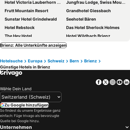
Hotel Victoria Lauberhorn Wengen, a Faern Collection Hotel
Jungfrau Lodge, Swiss Mountain Hotel
Frutt Mountain Resort
Grandhotel Giessbach
Sunstar Hotel Grindelwald
Seehotel Bären
Hotel Rebstock
Das Hotel Sherlock Holmes
The Hey Hotel
Hotel Wildbach Brienz
frutt Family Lodge
Hotel Regina
Brienz: Alle Unterkünfte anzeigen
Victoria-Jungfrau Grand Hotel & Spa
Hotel Brienz
Hotelsuche
Europa
Schweiz
Bern
Brienz
Beau-Site
Hotel Lindenhof by Crossworld AG
Günstige Hotels in Brienz
Seehotel Wilerbad
Hotel Residence
Romantik Hotel Schweizerhof
Parkhotel du Sauvage
Facebook
Twitter
Insta
Yo
Hotel Chalet Swiss
Hotel Sörenberg
Wähle Dein Land
Hotel Spinne
Hotel Weisses Kreuz
Hotel Panorama
Hotel Central Continental
Zu Google hinzufügen
So findest du unsere Ergebnisse ganz
Grand Beau-Rivage
Hotel Kemmeriboden-Bad AG
einfach: Füge trivago als bevorzugte
Strandhotel
Hotel-Restaurant Wetterhorn
Quelle bei Google hinzu.
Unternehmen
Central Hotel Wolter
Hotel Brienzerburli