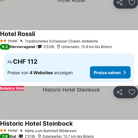
Teilen
Zu
Hotel Rossli
Hotel
Traditionelles Schweizer Chalet-Ambiente
2 Sterne
9.2
Hervorragend
5’329
Unterseen, 15.9 km bis Brienz
CHF 112
Ab
Preise von
4 Websites
anzeigen
Preise sehen
Beliebte Wahl
Teilen
Zu
Historic Hotel Steinbock
Hotel
Nähe zum Bahnhof Wilderswil
2 Sterne
7.9
Gut
2’316
Gsteigwiler, 15.7 km bis Brienz