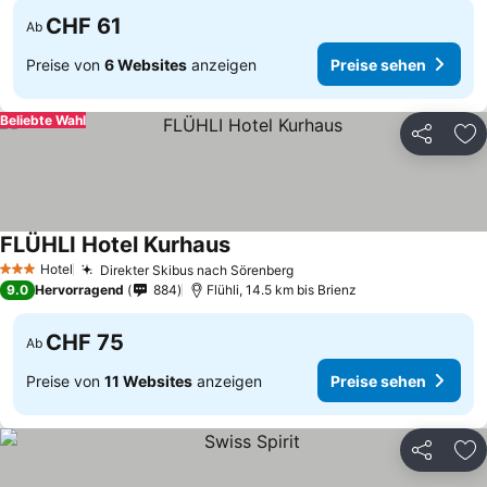
CHF 61
Ab
Preise von
6 Websites
anzeigen
Preise sehen
Beliebte Wahl
Teilen
Zu
FLÜHLI Hotel Kurhaus
Hotel
Direkter Skibus nach Sörenberg
3 Sterne
9.0
Hervorragend
884
Flühli, 14.5 km bis Brienz
CHF 75
Ab
Preise von
11 Websites
anzeigen
Preise sehen
Teilen
Zu