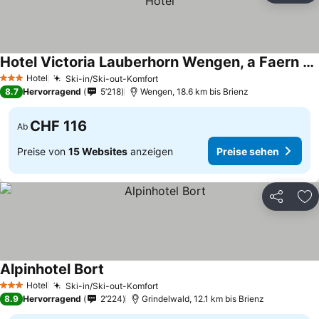
Hotel Victoria Lauberhorn Wengen, a Faern Collection Hotel
Hotel
Ski-in/Ski-out-Komfort
3 Sterne
8.7
Hervorragend
5’218
Wengen, 18.6 km bis Brienz
CHF 116
Ab
Preise von
15 Websites
anzeigen
Preise sehen
Teilen
Zu
Alpinhotel Bort
Hotel
Ski-in/Ski-out-Komfort
3 Sterne
8.9
Hervorragend
2’224
Grindelwald, 12.1 km bis Brienz