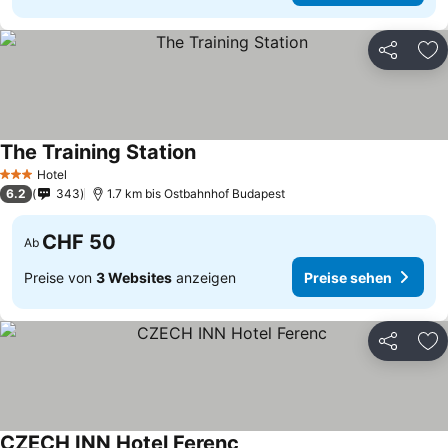
Teilen
Zu
The Training Station
Hotel
3 Sterne
6.2
343
1.7 km bis Ostbahnhof Budapest
CHF 50
Ab
Preise von
3 Websites
anzeigen
Preise sehen
Teilen
Zu
CZECH INN Hotel Ferenc