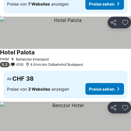
Preise von
7 Websites
anzeigen
Preise sehen
Teilen
Zu
Hotel Palota
Hotel
Beheizter Innenpool
5.2
616
4.9 km bis Ostbahnhof Budapest
CHF 38
Ab
Preise von
3 Websites
anzeigen
Preise sehen
Teilen
Zu