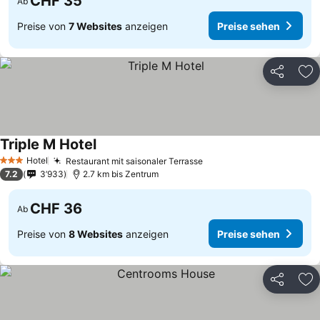
CHF 35
Ab
Preise von
7 Websites
anzeigen
Preise sehen
Teilen
Zu
Triple M Hotel
Hotel
Restaurant mit saisonaler Terrasse
3 Sterne
7.2
3’933
2.7 km bis Zentrum
CHF 36
Ab
Preise von
8 Websites
anzeigen
Preise sehen
Teilen
Zu