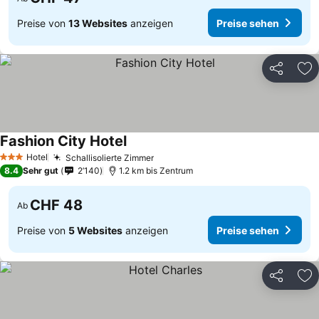
Preise von
13 Websites
anzeigen
Preise sehen
Teilen
Zu
Fashion City Hotel
Hotel
Schallisolierte Zimmer
3 Sterne
8.4
Sehr gut
2’140
1.2 km bis Zentrum
CHF 48
Ab
Preise von
5 Websites
anzeigen
Preise sehen
Teilen
Zu