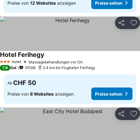
Preise von
12 Websites
anzeigen
Preise sehen
Teilen
Zu
Hotel Ferihegy
Hotel
Massagebehandlungen vor Ort
3 Sterne
7.6
Gut
5’058
2.4 km bis Flughafen Ferihegy
CHF 50
Ab
Preise von
8 Websites
anzeigen
Preise sehen
Teilen
Zu