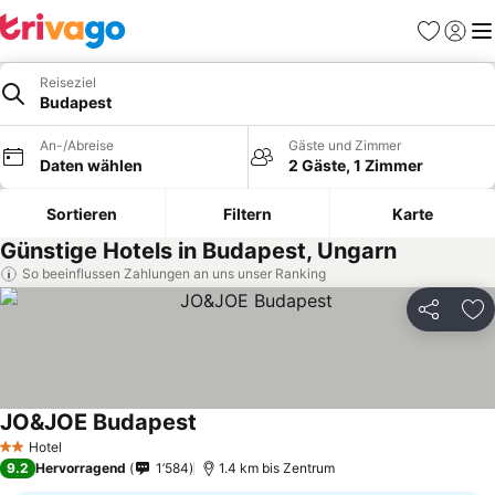
Favoriten
Einlog
Me
Reiseziel
Budapest
An-/Abreise
Gäste und Zimmer
Daten wählen
2 Gäste, 1 Zimmer
Sortieren
Filtern
Karte
Günstige Hotels in Budapest, Ungarn
So beeinflussen Zahlungen an uns unser Ranking
Teilen
Zu
JO&JOE Budapest
Hotel
2 Sterne
9.2
Hervorragend
1’584
1.4 km bis Zentrum