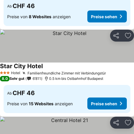
CHF 46
Ab
Preise von
8 Websites
anzeigen
Preise sehen
Teilen
Zu
Star City Hotel
Hotel
Familienfreundliche Zimmer mit Verbindungstür
3 Sterne
8.0
Sehr gut
6’811
0.5 km bis Ostbahnhof Budapest
CHF 46
Ab
Preise von
15 Websites
anzeigen
Preise sehen
Teilen
Zu