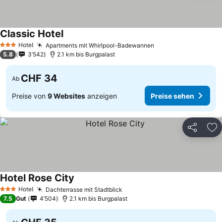
Classic Hotel
Hotel
Apartments mit Whirlpool-Badewannen
3 Sterne
5.8
3’542
2.1 km bis Burgpalast
CHF 34
Ab
Preise von
9 Websites
anzeigen
Preise sehen
Teilen
Zu
Hotel Rose City
Hotel
Dachterrasse mit Stadtblick
3 Sterne
7.5
Gut
4’504
2.1 km bis Burgpalast