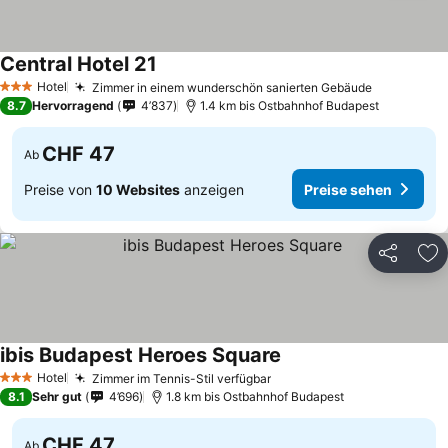
Central Hotel 21
Hotel
Zimmer in einem wunderschön sanierten Gebäude
3 Sterne
8.7
Hervorragend
4’837
1.4 km bis Ostbahnhof Budapest
CHF 47
Ab
Preise von
10 Websites
anzeigen
Preise sehen
Teilen
Zu
ibis Budapest Heroes Square
Hotel
Zimmer im Tennis-Stil verfügbar
3 Sterne
8.1
Sehr gut
4’696
1.8 km bis Ostbahnhof Budapest
CHF 47
Ab