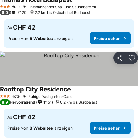
Hotel
Entspannender Spa- und Saunabereich
3 Sterne
6.0
5’120
2.2 km bis Ostbahnhof Budapest
CHF 42
Ab
Preise von
5 Websites
anzeigen
Preise sehen
Teilen
Zu
Rooftop City Residence
Hotel
Ruhige Dachgarten-Oase
3 Sterne
8.9
Hervorragend
1’151
0.2 km bis Burgpalast
CHF 42
Ab
Preise von
8 Websites
anzeigen
Preise sehen