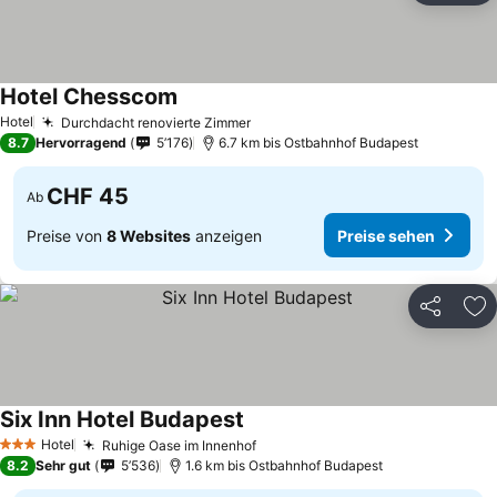
Hotel Chesscom
Hotel
Durchdacht renovierte Zimmer
8.7
Hervorragend
5’176
6.7 km bis Ostbahnhof Budapest
CHF 45
Ab
Preise von
8 Websites
anzeigen
Preise sehen
Teilen
Zu
Six Inn Hotel Budapest
Hotel
Ruhige Oase im Innenhof
3 Sterne
8.2
Sehr gut
5’536
1.6 km bis Ostbahnhof Budapest