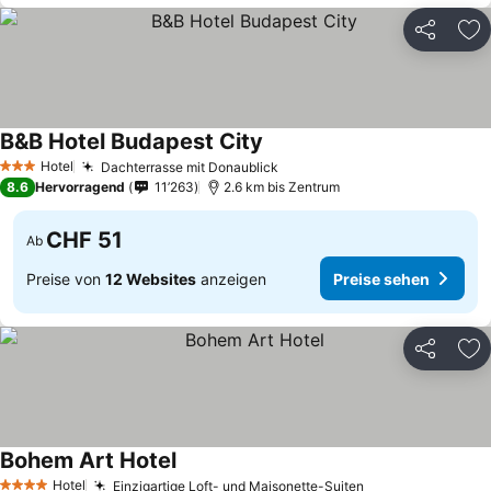
Teilen
Zu
B&B Hotel Budapest City
Hotel
Dachterrasse mit Donaublick
3 Sterne
8.6
Hervorragend
11’263
2.6 km bis Zentrum
CHF 51
Ab
Preise von
12 Websites
anzeigen
Preise sehen
Teilen
Zu
Bohem Art Hotel
Hotel
Einzigartige Loft- und Maisonette-Suiten