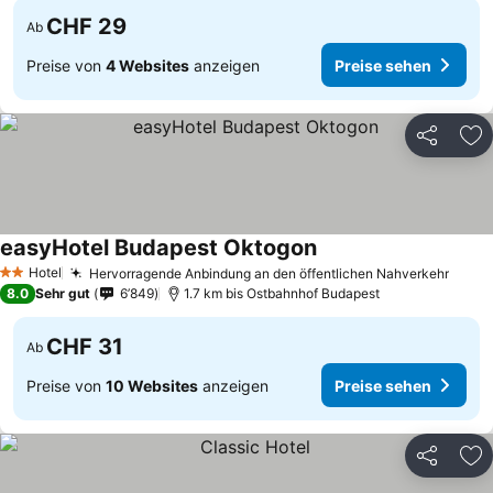
CHF 29
Ab
Preise von
4 Websites
anzeigen
Preise sehen
Teilen
Zu
easyHotel Budapest Oktogon
Hotel
Hervorragende Anbindung an den öffentlichen Nahverkehr
2 Sterne
8.0
Sehr gut
6’849
1.7 km bis Ostbahnhof Budapest
CHF 31
Ab
Preise von
10 Websites
anzeigen
Preise sehen
Teilen
Zu