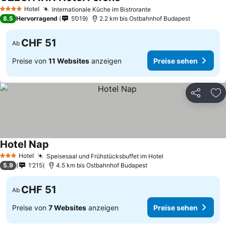
Hotel
Internationale Küche im Bistrorante
4 Sterne
8.5
Hervorragend
5’019
2.2 km bis Ostbahnhof Budapest
CHF 51
Ab
Preise von
11 Websites
anzeigen
Preise sehen
Teilen
Zu
Hotel Nap
Hotel
Speisesaal und Frühstücksbuffet im Hotel
3 Sterne
5.9
1’215
4.5 km bis Ostbahnhof Budapest
CHF 51
Ab
Preise von
7 Websites
anzeigen
Preise sehen