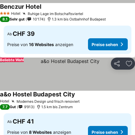
Benczur Hotel
Hotel
Ruhige Lage im Botschaftsviertel
3 Sterne
8.1
Sehr gut
10’174
1.3 km bis Ostbahnhof Budapest
CHF 39
Ab
Preise von
16 Websites
anzeigen
Preise sehen
Beliebte Wahl
Teilen
Zu
a&o Hostel Budapest City
Hotel
Modernes Design und frisch renoviert
7.7
Gut
9’913
1.5 km bis Zentrum
CHF 41
Ab
Preise von
8 Websites
anzeigen
Preise sehen