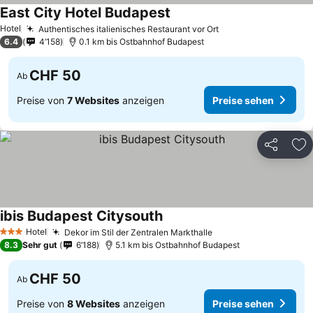
East City Hotel Budapest
Hotel
Authentisches italienisches Restaurant vor Ort
6.4
4’158
0.1 km bis Ostbahnhof Budapest
CHF 50
Ab
Preise von
7 Websites
anzeigen
Preise sehen
Teilen
Zu
ibis Budapest Citysouth
Hotel
Dekor im Stil der Zentralen Markthalle
3 Sterne
8.3
Sehr gut
6’188
5.1 km bis Ostbahnhof Budapest
CHF 50
Ab
Preise von
8 Websites
anzeigen
Preise sehen