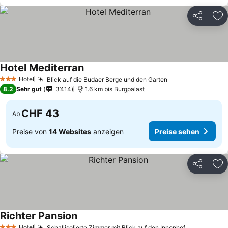
Teilen
Zu
Hotel Mediterran
Hotel
Blick auf die Budaer Berge und den Garten
3 Sterne
8.2
Sehr gut
3’414
1.6 km bis Burgpalast
CHF 43
Ab
Preise von
14 Websites
anzeigen
Preise sehen
Teilen
Zu
Richter Pansion
Hotel
Schallisolierte Zimmer mit Blick auf den Innenhof