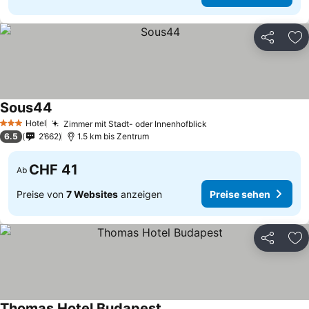
Teilen
Zu
Sous44
Hotel
Zimmer mit Stadt- oder Innenhofblick
3 Sterne
6.5
2’662
1.5 km bis Zentrum
CHF 41
Ab
Preise von
7 Websites
anzeigen
Preise sehen
Teilen
Zu
Thomas Hotel Budapest