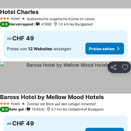
Hotel Charles
Hotel
Authentische ungarische Küche im Janos
3 Sterne
8.6
Hervorragend
4’266
1.0 km bis Burgpalast
CHF 49
Ab
Preise von
12 Websites
anzeigen
Preise sehen
Teilen
Zu
Baross Hotel by Mellow Mood Hotels
Hotel
Zimmer mit Blick auf den ruhigen Innenhof
3 Sterne
8.0
Sehr gut
10’404
0.1 km bis Ostbahnhof Budapest
CHF 49
Ab