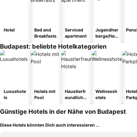
Hotel
Bed and
Serviced
Jugendher
Pens
Breakfasts
apartment
berge/Hos
tel
Budapest: beliebte Hotelkategorien
Luxushote
Hotels mit
Haustierfr
Wellnessh
Hotel
ls
Pool
eundliche
otels
Park
Hotels
Günstige Hotels in der Nähe von Budapest
Diese Hotels könnten Dich auch interessieren ...