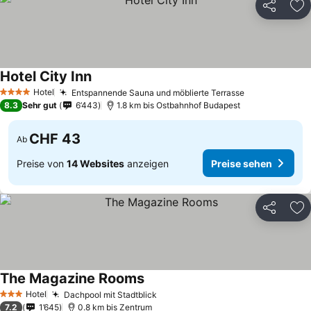
Teilen
Zu
Hotel City Inn
Hotel
Entspannende Sauna und möblierte Terrasse
4 Sterne
8.3
Sehr gut
6’443
1.8 km bis Ostbahnhof Budapest
CHF 43
Ab
Preise von
14 Websites
anzeigen
Preise sehen
Teilen
Zu
The Magazine Rooms
Hotel
Dachpool mit Stadtblick
3 Sterne
7.2
1’645
0.8 km bis Zentrum