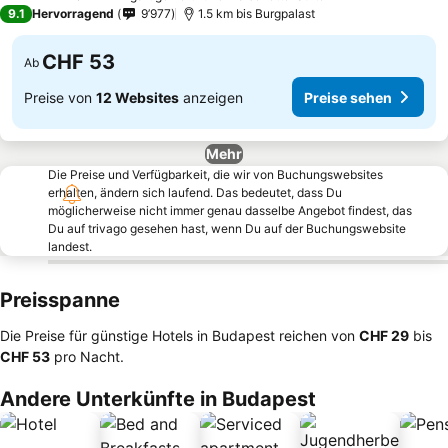
4 Sterne
9.1
Hervorragend
9’977
1.5 km bis Burgpalast
CHF 53
Ab
Preise von
12 Websites
anzeigen
Preise sehen
Mehr
Die Preise und Verfügbarkeit, die wir von Buchungswebsites
erhalten, ändern sich laufend. Das bedeutet, dass Du
möglicherweise nicht immer genau dasselbe Angebot findest, das
Du auf trivago gesehen hast, wenn Du auf der Buchungswebsite
landest.
Preisspanne
Die Preise für günstige Hotels in Budapest reichen von
‎CHF 29
bis
‎CHF 53
pro Nacht.
Andere Unterkünfte in Budapest