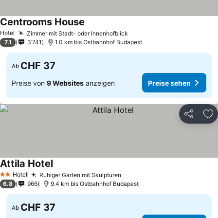
Centrooms House
Hotel
Zimmer mit Stadt- oder Innenhofblick
7.1
3’741
1.0 km bis Ostbahnhof Budapest
CHF 37
Ab
Preise von
9 Websites
anzeigen
Preise sehen
Teilen
Zu
Attila Hotel
Hotel
Ruhiger Garten mit Skulpturen
2 Sterne
6.8
966
9.4 km bis Ostbahnhof Budapest
CHF 37
Ab