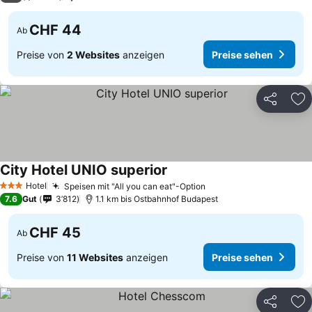
CHF 44
Ab
Preise von
2 Websites
anzeigen
Preise sehen
Teilen
Zu
City Hotel UNIO superior
Hotel
Speisen mit "All you can eat"-Option
3 Sterne
7.6
Gut
3’812
1.1 km bis Ostbahnhof Budapest
CHF 45
Ab
Preise von
11 Websites
anzeigen
Preise sehen
Teilen
Zu