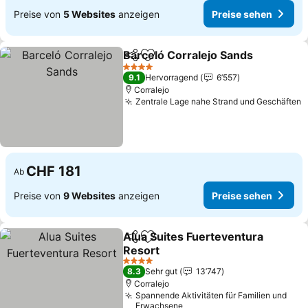
Preise von
5 Websites
anzeigen
Preise sehen
Barceló Corralejo Sands
Teilen
Zu Favoriten hinzufügen
Pr
4 Sterne
9.1
Hervorragend
6’557
Corralejo
Zentrale Lage nahe Strand und Geschäften
P
CHF 181
Ab
Preise von
9 Websites
anzeigen
Preise sehen
Alua Suites Fuerteventura
Teilen
Zu Favoriten hinzufügen
Resort
Preise sehen
4 Sterne
8.3
Sehr gut
13’747
Corralejo
Spannende Aktivitäten für Familien und
Erwachsene