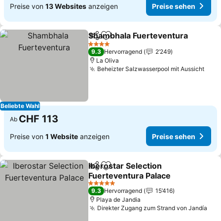
Preise von
13 Websites
anzeigen
Preise sehen
Shambhala Fuerteventura
Teilen
Zu Favoriten hinzufügen
4 Sterne
9.3
Hervorragend
2’249
La Oliva
Beheizter Salzwasserpool mit Aussicht
Prei
Beliebte Wahl
CHF 113
Ab
Preise von
1 Website
anzeigen
Preise sehen
Iberostar Selection
Teilen
Zu Favoriten hinzufügen
Fuerteventura Palace
Preise sehen
5 Sterne
9.3
Hervorragend
15’416
Playa de Jandia
Direkter Zugang zum Strand von Jandía
Pre