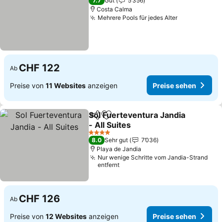
7.7
Gut
5’356
Costa Calma
Mehrere Pools für jedes Alter
Preise sehe
CHF 122
Ab
Preise von
11 Websites
anzeigen
Preise sehen
Sol Fuerteventura Jandia
Teilen
Zu Favoriten hinzufügen
- All Suites
Preise sehen
4 Sterne
8.0
Sehr gut
7’036
Playa de Jandia
Nur wenige Schritte vom Jandia-Strand
entfernt
CHF 126
Ab
Preise von
12 Websites
anzeigen
Preise sehen