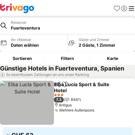
Favoriten
Einlog
Me
Reiseziel
Fuerteventura
An-/Abreise
Gäste und Zimmer
Daten wählen
2 Gäste, 1 Zimmer
Sortieren
Filtern
Karte
Günstige Hotels in Fuerteventura, Spanien
So beeinflussen Zahlungen an uns unser Ranking
Elba Lucía Sport & Suite
Teilen
Zu Favoriten hinzufügen
Hotel
Preise sehen
3 Sterne
7.3
8’467
Antigua
Mehrere Außenpools
Preise sehen