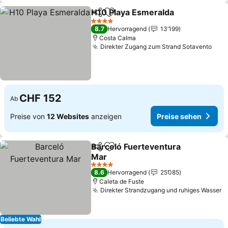
H10 Playa Esmeralda
Teilen
Zu Favoriten hinzufügen
Preis
4 Sterne
8.7
Hervorragend
13’199
Costa Calma
Direkter Zugang zum Strand Sotavento
Prei
CHF 152
Ab
Preise von
12 Websites
anzeigen
Preise sehen
Barceló Fuerteventura
Teilen
Zu Favoriten hinzufügen
Mar
Preise sehen
4 Sterne
8.6
Hervorragend
25’085
Caleta de Fuste
Direkter Strandzugang und ruhiges Wasser
P
Beliebte Wahl