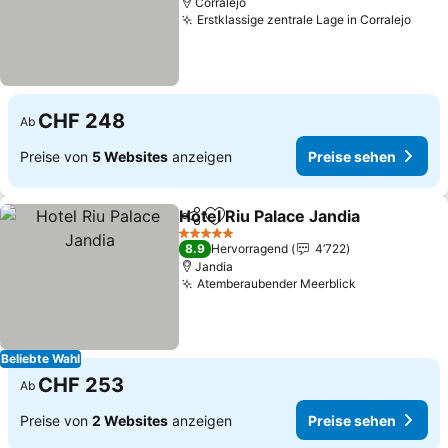
Corralejo
Erstklassige zentrale Lage in Corralejo
Prei
CHF 248
Ab
Preise von
5 Websites
anzeigen
Preise sehen
Hotel Riu Palace Jandia
Teilen
Zu Favoriten hinzufügen
Pre
5 Sterne
8.9
Hervorragend
4’722
Jandia
Atemberaubender Meerblick
Preise sehe
Beliebte Wahl
CHF 253
Ab
Preise von
2 Websites
anzeigen
Preise sehen