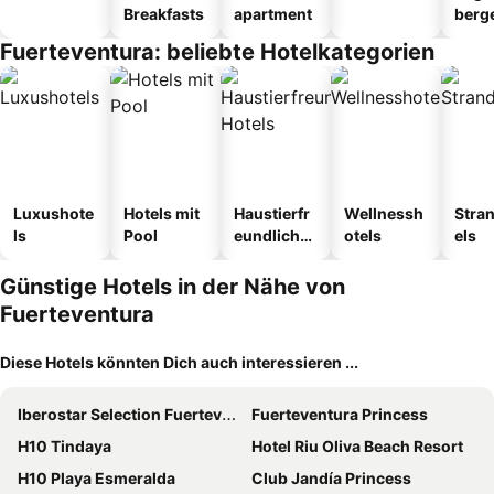
Breakfasts
apartment
berg
tel
Fuerteventura: beliebte Hotelkategorien
Luxushote
Hotels mit
Haustierfr
Wellnessh
Stra
ls
Pool
eundliche
otels
els
Hotels
Günstige Hotels in der Nähe von
Fuerteventura
Diese Hotels könnten Dich auch interessieren ...
Iberostar Selection Fuerteventura Palace
Fuerteventura Princess
H10 Tindaya
Hotel Riu Oliva Beach Resort
H10 Playa Esmeralda
Club Jandía Princess