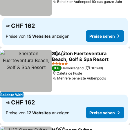
Beheizter Außenpool für das ganze Jahr
Pre
CHF 162
Ab
Preise von
15 Websites
anzeigen
Preise sehen
Sheraton Fuerteventura
Teilen
Zu Favoriten hinzufügen
Beach, Golf & Spa Resort
Preise sehen
5 Sterne
8.8
Hervorragend
10’698
Caleta de Fuste
Mehrere beheizte Außenpools
Preise seh
Beliebte Wahl
CHF 162
Ab
Preise von
12 Websites
anzeigen
Preise sehen