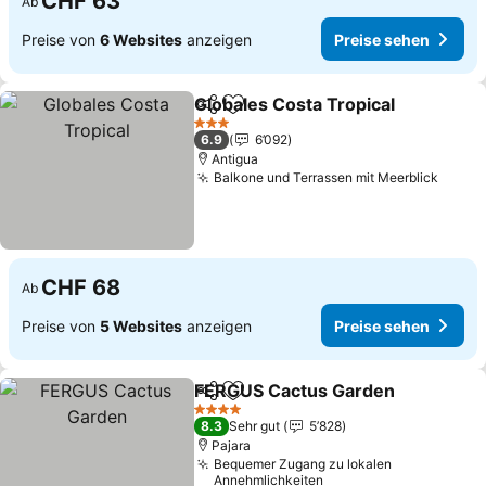
CHF 63
Ab
Preise von
6 Websites
anzeigen
Preise sehen
Globales Costa Tropical
Teilen
Zu Favoriten hinzufügen
Pr
3 Sterne
6.9
6’092
Antigua
Balkone und Terrassen mit Meerblick
Preis
CHF 68
Ab
Preise von
5 Websites
anzeigen
Preise sehen
FERGUS Cactus Garden
Teilen
Zu Favoriten hinzufügen
Pr
4 Sterne
8.3
Sehr gut
5’828
Pajara
Bequemer Zugang zu lokalen
Annehmlichkeiten