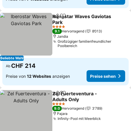
Iberostar Waves Gaviotas
Teilen
Zu Favoriten hinzufügen
Park
Preise sehen
4 Sterne
9.1
Hervorragend
8’013
Jandia
Großzügiger familienfreundlicher
Poolbereich
Beliebte Wahl
CHF 214
Ab
Preise von
12 Websites
anzeigen
Preise sehen
Zel Fuerteventura -
Teilen
Zu Favoriten hinzufügen
Adults Only
Preise sehen
4 Sterne
9.0
Hervorragend
3’789
Pajara
Infinity-Pool mit Meerblick
Preise sehen