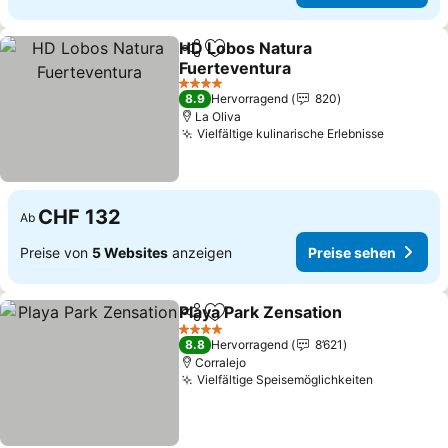
HD Lobos Natura
Teilen
Zu Favoriten hinzufügen
Fuerteventura
Preise sehen
4 Sterne
8.9
Hervorragend
820
La Oliva
Vielfältige kulinarische Erlebnisse
Preise s
CHF 132
Ab
Preise von
5 Websites
anzeigen
Preise sehen
Playa Park Zensation
Teilen
Zu Favoriten hinzufügen
Preis
4 Sterne
8.8
Hervorragend
8’621
Corralejo
Vielfältige Speisemöglichkeiten
Preise se