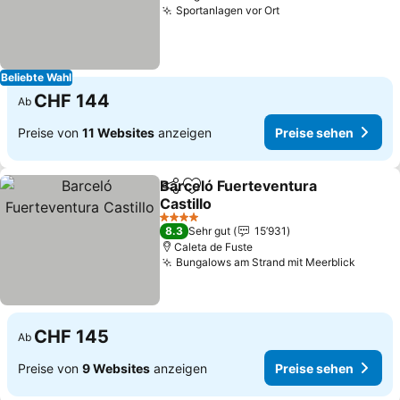
Sportanlagen vor Ort
Preise sehen
Beliebte Wahl
CHF 144
Ab
Preise von
11 Websites
anzeigen
Preise sehen
Barceló Fuerteventura
Teilen
Zu Favoriten hinzufügen
Castillo
Preise sehen
4 Sterne
8.3
Sehr gut
15’931
Caleta de Fuste
Bungalows am Strand mit Meerblick
Preise
CHF 145
Ab
Preise von
9 Websites
anzeigen
Preise sehen