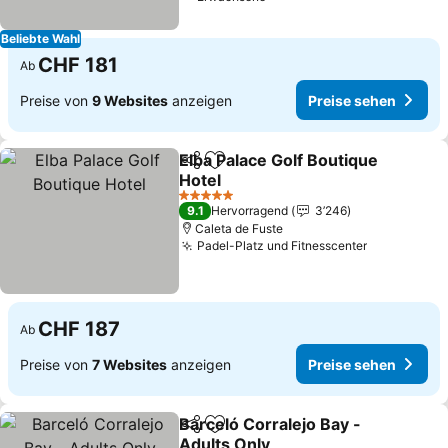
Beliebte Wahl
CHF 181
Ab
Preise von
9 Websites
anzeigen
Preise sehen
Elba Palace Golf Boutique
Teilen
Zu Favoriten hinzufügen
Hotel
Preise sehen
5 Sterne
9.1
Hervorragend
3’246
Caleta de Fuste
Padel-Platz und Fitnesscenter
Preise seh
CHF 187
Ab
Preise von
7 Websites
anzeigen
Preise sehen
Barceló Corralejo Bay -
Teilen
Zu Favoriten hinzufügen
Adults Only