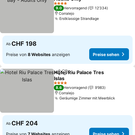
Preise sehen
4 Sterne
9.0
Hervorragend
12’334
Corralejo
Erstklassige Strandlage
Preise sehen
CHF 198
Ab
Preise von
8 Websites
anzeigen
Preise sehen
Hotel Riu Palace Tres
Teilen
Zu Favoriten hinzufügen
Islas
Preise sehen
4 Sterne
8.6
Hervorragend
9’983
Corralejo
Geräumige Zimmer mit Meerblick
Preise s
CHF 204
Ab
Preise von
7 Websites
anzeigen
Preise sehen