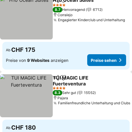
H10 Ocean Suites
Teilen
Zu Favoriten hinzufügen
Preise s
4 Sterne
8.7
Hervorragend
6’712
Corralejo
Engagierter Kinderclub und Unterhaltung
Pre
CHF 175
Ab
Preise von
9 Websites
anzeigen
Preise sehen
TUI MAGIC LIFE
Teilen
Zu Favoriten hinzufügen
Fuerteventura
Preise sehen
4 Sterne
8.3
Sehr gut
15’052
Pajara
Familienfreundliche Unterhaltung und Clubs
CHF 180
Ab