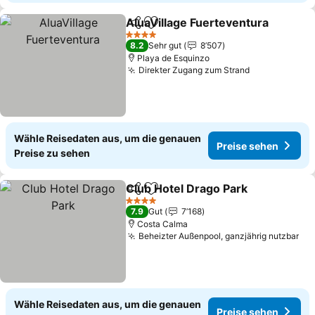
AluaVillage Fuerteventura
Teilen
Zu Favoriten hinzufügen
4 Sterne
8.2
Sehr gut
8’507
Playa de Esquinzo
Direkter Zugang zum Strand
Preise sehe
Wähle Reisedaten aus, um die genauen
Preise sehen
Preise zu sehen
Club Hotel Drago Park
Teilen
Zu Favoriten hinzufügen
Prei
4 Sterne
7.9
Gut
7’168
Costa Calma
Beheizter Außenpool, ganzjährig nutzbar
Pre
Wähle Reisedaten aus, um die genauen
Preise sehen