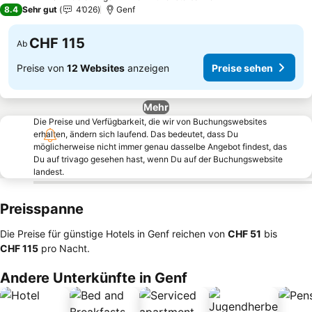
4 Sterne
8.4
Sehr gut
4’026
Genf
CHF 115
Ab
Preise von
12 Websites
anzeigen
Preise sehen
Mehr
Die Preise und Verfügbarkeit, die wir von Buchungswebsites
erhalten, ändern sich laufend. Das bedeutet, dass Du
möglicherweise nicht immer genau dasselbe Angebot findest, das
Du auf trivago gesehen hast, wenn Du auf der Buchungswebsite
landest.
Preisspanne
Die Preise für günstige Hotels in Genf reichen von
‎CHF 51
bis
‎CHF 115
pro Nacht.
Andere Unterkünfte in Genf