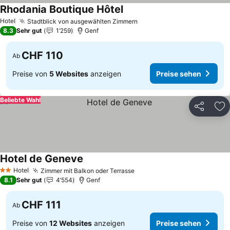
Rhodania Boutique Hôtel
Preise sehen
Hotel
Stadtblick von ausgewählten Zimmern
Preise sehen
8.3
Sehr gut
1’259
Genf
CHF 110
Ab
Preise von
5 Websites
anzeigen
Preise sehen
Beliebte Wahl
Teilen
Zu
Hotel de Geneve
Preise sehen
Hotel
Zimmer mit Balkon oder Terrasse
Preise sehen
2 Sterne
8.1
Sehr gut
4’554
Genf
CHF 111
Ab
Preise von
12 Websites
anzeigen
Preise sehen