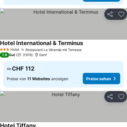
Teilen
Zu
Hotel International & Terminus
Preise sehen
Hotel
Restaurant La Véranda mit Terrasse
Preise sehen
3 Sterne
7.9
Gut
3’976
Genf
CHF 112
Ab
Preise von
11 Websites
anzeigen
Preise sehen
Teilen
Zu
Hotel Tiffany