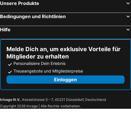
Unsere Produkte
Hotel St. Gervais
citizenM Geneva
Hotel Royal
ibis budget Geneve Petit Lancy
Bedingungen und Richtlinien
ibis Styles Genève Carouge
Hotel Century
Hilfe
Hotel Cristal Design
Marmont Hotel
Hôtel Les Armures
Hotel Bristol
Melde Dich an, um exklusive Vorteile für
Hotel International & Terminus
HOOD Hotel
Mitglieder zu erhalten
The Ambassador
Batumi Inn
Personalisiere Dein Erlebnis
Hotel Diplomate
Hôtel Pax
Treueangebote und Mitgliederpreise
Hotel N'vY
Primadom Aparthotel
Einloggen
Hotel des Tourelles
Mandarin Oriental, Geneva
Boel 5
Hôtel Rousseau Plus
trivago N.V.
, Kesselstrasse 5 – 7, 40221 Düsseldorf, Deutschland
Hotel Rousseau
The New Midi
Copyright 2026 trivago | Alle Rechte vorbehalten.
Rhodania Boutique Hôtel
Home Swiss Hotel
Hotel d'Allèves
Le Grenil
Hotel Rotary Geneva - MGallery
Le Cénacle