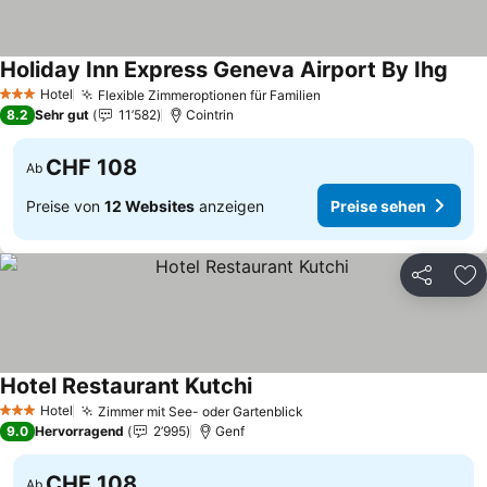
Holiday Inn Express Geneva Airport By Ihg
Prei
Hotel
Flexible Zimmeroptionen für Familien
Preise sehen
3 Sterne
8.2
Sehr gut
11’582
Cointrin
CHF 108
Ab
Preise von
12 Websites
anzeigen
Preise sehen
Teilen
Zu
Hotel Restaurant Kutchi
Preise sehen
Hotel
Zimmer mit See- oder Gartenblick
Preise sehen
3 Sterne
9.0
Hervorragend
2’995
Genf
CHF 108
Ab