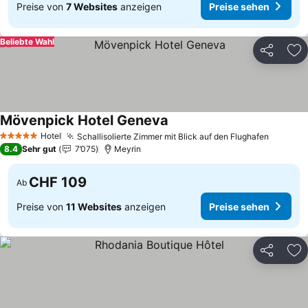
Preise von
7 Websites
anzeigen
Preise sehen
Beliebte Wahl
Teilen
Zu
Mövenpick Hotel Geneva
Preise sehen
Hotel
Schallisolierte Zimmer mit Blick auf den Flughafen
Preise 
5 Sterne
8.4
Sehr gut
7’075
Meyrin
CHF 109
Ab
Preise von
11 Websites
anzeigen
Preise sehen
Teilen
Zu