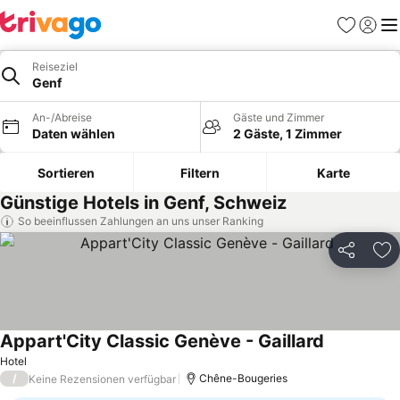
Favoriten
Einlog
Me
Reiseziel
Genf
An-/Abreise
Gäste und Zimmer
Daten wählen
2 Gäste, 1 Zimmer
Sortieren
Filtern
Karte
Günstige Hotels in Genf, Schweiz
So beeinflussen Zahlungen an uns unser Ranking
Teilen
Zu
Appart'City Classic Genève - Gaillard
Preise seh
Hotel
/
Chêne-Bougeries
Keine Rezensionen verfügbar