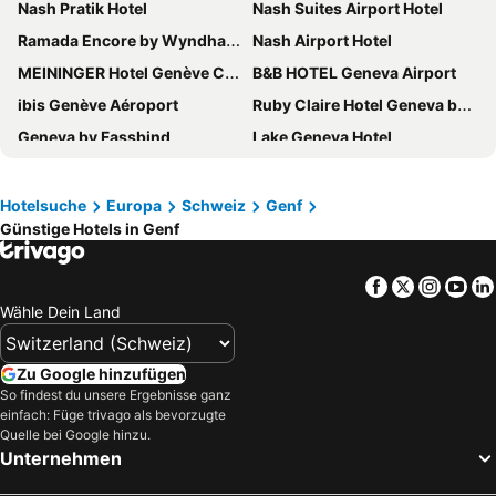
Nash Pratik Hotel
Nash Suites Airport Hotel
Ramada Encore by Wyndham Geneva
Nash Airport Hotel
MEININGER Hotel Genève Centre Charmilles
B&B HOTEL Geneva Airport
ibis Genève Aéroport
Ruby Claire Hotel Geneva by IHG
Geneva by Fassbind
Lake Geneva Hotel
Holiday Inn Express Geneva Airport By Ihg
ibis budget Genève Aéroport
NH Geneva Airport
Hotel Le Montbrillant
Hotelsuche
Europa
Schweiz
Genf
Günstige Hotels in Genf
ibis Genève Centre Nations
Hotel Bernina Genève
Hotel Astoria
ibis Genève Centre Gare
Facebook
Twitter
Insta
Yo
Hotel Tiffany
Hotel Central
Wähle Dein Land
ibis Geneve Petit Lancy
Hotel Suisse
ibis Styles Geneve Palexpo Aeroport
Hotel Cornavin
Zu Google hinzufügen
Novotel Genève Centre
Warwick Geneva
So findest du unsere Ergebnisse ganz
einfach: Füge trivago als bevorzugte
IntercityHotel Geneva
Hilton Geneva Hotel and Conference Centre
Quelle bei Google hinzu.
Unternehmen
Mövenpick Hotel Geneva
ibis Genève Centre Lac
Novotel Suites Genève Aéroport
Hotel de Geneve