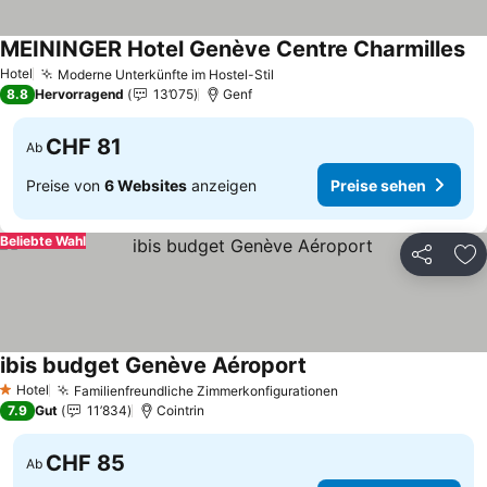
MEININGER Hotel Genève Centre Charmilles
Pr
Hotel
Moderne Unterkünfte im Hostel-Stil
Preise sehen
8.8
Hervorragend
13’075
Genf
CHF 81
Ab
Preise von
6 Websites
anzeigen
Preise sehen
Beliebte Wahl
Teilen
Zu
ibis budget Genève Aéroport
Preise sehen
Hotel
Familienfreundliche Zimmerkonfigurationen
Preise sehen
1 Sterne
7.9
Gut
11’834
Cointrin
CHF 85
Ab