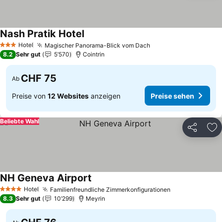
Nash Pratik Hotel
Preise sehen
Hotel
Magischer Panorama-Blick vom Dach
Preise sehen
3 Sterne
8.2
Sehr gut
5’570
Cointrin
CHF 75
Ab
Preise von
12 Websites
anzeigen
Preise sehen
Beliebte Wahl
Teilen
Zu
NH Geneva Airport
Preise sehen
Hotel
Familienfreundliche Zimmerkonfigurationen
Preise sehen
4 Sterne
8.3
Sehr gut
10’299
Meyrin