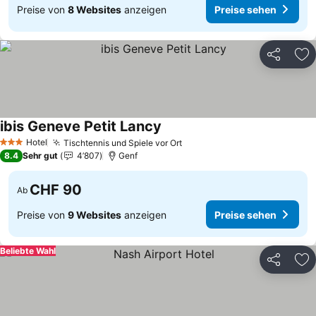
Preise von
8 Websites
anzeigen
Preise sehen
Teilen
Zu
ibis Geneve Petit Lancy
Preise sehen
Hotel
Tischtennis und Spiele vor Ort
Preise sehen
3 Sterne
8.4
Sehr gut
4’807
Genf
CHF 90
Ab
Preise von
9 Websites
anzeigen
Preise sehen
Beliebte Wahl
Teilen
Zu