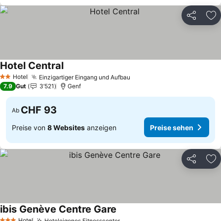
Teilen
Zu
Hotel Central
Preise sehen
Hotel
Einzigartiger Eingang und Aufbau
Preise sehen
2 Sterne
7.9
Gut
3’521
Genf
CHF 93
Ab
Preise von
8 Websites
anzeigen
Preise sehen
Teilen
Zu
ibis Genève Centre Gare
Preise sehen
Hotel
Hoteleigenes Fitnesscenter