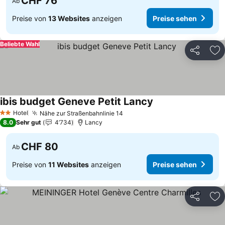
CHF 76
Ab
Preise von
13 Websites
anzeigen
Preise sehen
Beliebte Wahl
Teilen
Zu
ibis budget Geneve Petit Lancy
Preise sehen
Hotel
Nähe zur Straßenbahnlinie 14
Preise sehen
2 Sterne
8.0
Sehr gut
4’734
Lancy
CHF 80
Ab
Preise von
11 Websites
anzeigen
Preise sehen
Teilen
Zu