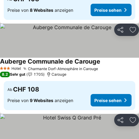
Preise von
8 Websites
anzeigen
Preise sehen
Teilen
Zu
Auberge Communale de Carouge
Preise sehen
Hotel
Charmante Dorf-Atmosphäre in Carouge
Preise sehen
3 Sterne
8.2
Sehr gut
1’705
Carouge
CHF 108
Ab
Preise von
9 Websites
anzeigen
Preise sehen
Teilen
Zu