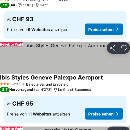
Preise sehen
3 Sterne
7.9
Gut
5’381
Genf
CHF 93
Ab
Preise von
9 Websites
anzeigen
Preise sehen
Beliebte Wahl
Teilen
Zu
ibis Styles Geneve Palexpo Aeroport
Preise sehe
Hotel
Belebte Bar und Essbereich
Preise sehen
3 Sterne
8.7
Hervorragend
4’378
Le Grand-Saconnex
CHF 95
Ab
Preise von
11 Websites
anzeigen
Preise sehen
Beliebte Wahl