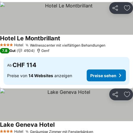
Teilen
Zu
Hotel Le Montbrillant
Preise sehen
Hotel
Wellnesscenter mit vielfältigen Behandlungen
Preise sehe
4 Sterne
7.8
Gut
4’604
Genf
CHF 114
Ab
Preise von
14 Websites
anzeigen
Preise sehen
Teilen
Zu
Lake Geneva Hotel
Preise sehen
Hotel
Geräumige Zimmer mit Fensterbänken
Preise sehen