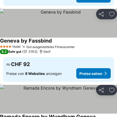
Teilen
Zu
Geneva by Fassbind
Preise sehen
Hotel
Gut ausgestattetes Fitnesscenter
Preise sehen
4 Sterne
8.2
Sehr gut
3’912
Genf
CHF 92
Ab
Preise von
9 Websites
anzeigen
Preise sehen
Teilen
Zu
Ramada Encore by Wyndham Geneva