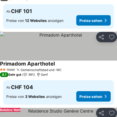
CHF 101
Ab
Preise von
12 Websites
anzeigen
Preise sehen
Teilen
Zu
Primadom Aparthotel
Preise sehen
Hotel
Gemeinschaftsbad und -WC
Preise sehen
2 Sterne
8.1
Sehr gut
961
Genf
CHF 104
Ab
Preise von
3 Websites
anzeigen
Preise sehen
Beliebte Wahl
Teilen
Zu