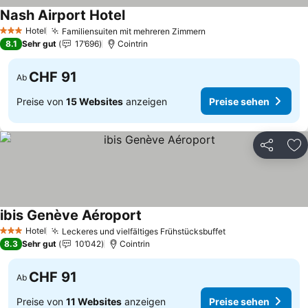
Nash Airport Hotel
Preise sehen
Hotel
Familiensuiten mit mehreren Zimmern
Preise sehen
3 Sterne
8.1
Sehr gut
17’696
Cointrin
CHF 91
Ab
Preise von
15 Websites
anzeigen
Preise sehen
Teilen
Zu
ibis Genève Aéroport
Preise sehen
Hotel
Leckeres und vielfältiges Frühstücksbuffet
Preise sehen
3 Sterne
8.3
Sehr gut
10’042
Cointrin
CHF 91
Ab
Preise von
11 Websites
anzeigen
Preise sehen