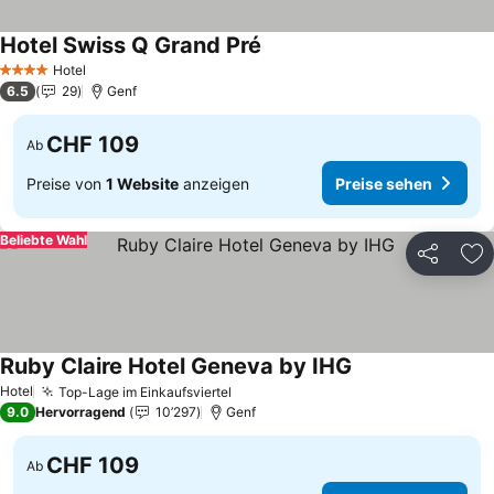
Hotel Swiss Q Grand Pré
Preise sehen
Hotel
4 Sterne
6.5
29
Genf
CHF 109
Ab
Preise von
1 Website
anzeigen
Preise sehen
Beliebte Wahl
Teilen
Zu
Ruby Claire Hotel Geneva by IHG
Preise sehen
Hotel
Top-Lage im Einkaufsviertel
Preise sehen
9.0
Hervorragend
10’297
Genf
CHF 109
Ab