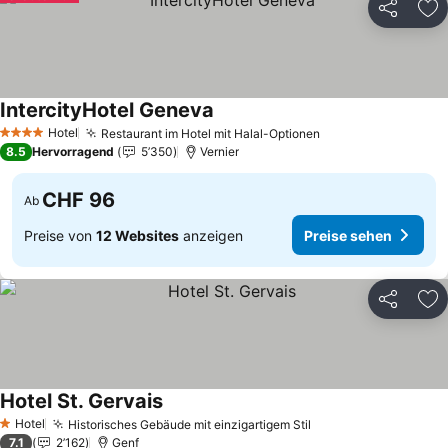
Teilen
Zu
IntercityHotel Geneva
Preise sehen
Hotel
Restaurant im Hotel mit Halal-Optionen
Preise sehen
4 Sterne
8.5
Hervorragend
5’350
Vernier
CHF 96
Ab
Preise von
12 Websites
anzeigen
Preise sehen
Teilen
Zu
Hotel St. Gervais
Preise sehen
Hotel
Historisches Gebäude mit einzigartigem Stil
Preise sehen
1 Sterne
7.1
2’162
Genf