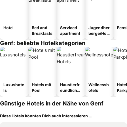
Hotel
Bed and
Serviced
Jugendher
Pens
Breakfasts
apartment
berge/Hos
tel
Genf: beliebte Hotelkategorien
Luxushote
Hotels mit
Haustierfr
Wellnessh
Hotel
ls
Pool
eundliche
otels
Park
Hotels
Günstige Hotels in der Nähe von Genf
Diese Hotels könnten Dich auch interessieren ...