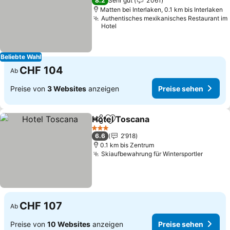
8.2
Sehr gut
2’061
Matten bei Interlaken, 0.1 km bis Interlaken
Authentisches mexikanisches Restaurant im
Hotel
Beliebte Wahl
CHF 104
Ab
Preise von
3 Websites
anzeigen
Preise sehen
Hotel Toscana
Teilen
Zu Favoriten hinzufügen
3 Sterne
6.6
2’918
0.1 km bis Zentrum
Skiaufbewahrung für Wintersportler
CHF 107
Ab
Preise von
10 Websites
anzeigen
Preise sehen