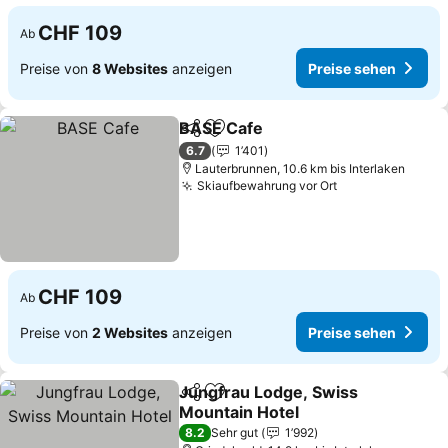
CHF 109
Ab
Preise von
8 Websites
anzeigen
Preise sehen
BASE Cafe
Teilen
Zu Favoriten hinzufügen
6.7
1’401
Lauterbrunnen, 10.6 km bis Interlaken
Skiaufbewahrung vor Ort
CHF 109
Ab
Preise von
2 Websites
anzeigen
Preise sehen
Jungfrau Lodge, Swiss
Teilen
Zu Favoriten hinzufügen
Mountain Hotel
8.2
Sehr gut
1’992