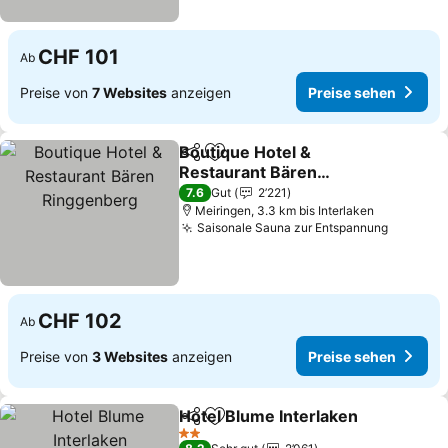
CHF 101
Ab
Preise von
7 Websites
anzeigen
Preise sehen
Boutique Hotel &
Teilen
Zu Favoriten hinzufügen
Restaurant Bären
Ringgenberg
7.6
Gut
2’221
Meiringen, 3.3 km bis Interlaken
Saisonale Sauna zur Entspannung
CHF 102
Ab
Preise von
3 Websites
anzeigen
Preise sehen
Hotel Blume Interlaken
Teilen
Zu Favoriten hinzufügen
2 Sterne