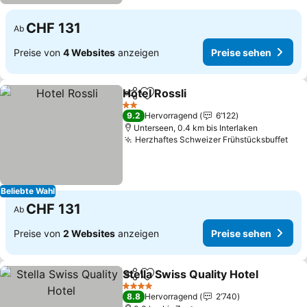
CHF 131
Ab
Preise von
4 Websites
anzeigen
Preise sehen
Hotel Rossli
Teilen
Zu Favoriten hinzufügen
2 Sterne
9.2
Hervorragend
6’122
Unterseen, 0.4 km bis Interlaken
Herzhaftes Schweizer Frühstücksbuffet
Beliebte Wahl
CHF 131
Ab
Preise von
2 Websites
anzeigen
Preise sehen
Stella Swiss Quality Hotel
Teilen
Zu Favoriten hinzufügen
4 Sterne
8.8
Hervorragend
2’740