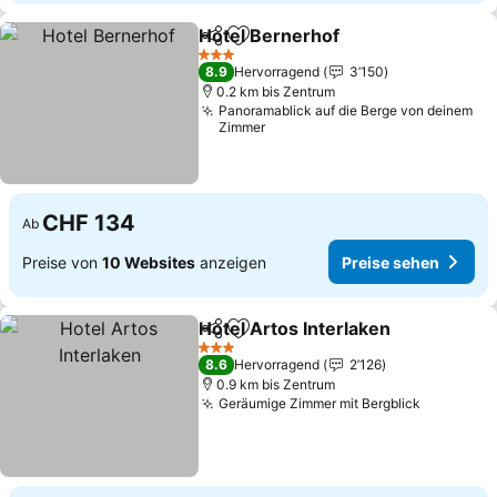
Hotel Bernerhof
Teilen
Zu Favoriten hinzufügen
3 Sterne
8.9
Hervorragend
3’150
0.2 km bis Zentrum
Panoramablick auf die Berge von deinem
Zimmer
CHF 134
Ab
Preise von
10 Websites
anzeigen
Preise sehen
Hotel Artos Interlaken
Teilen
Zu Favoriten hinzufügen
3 Sterne
8.6
Hervorragend
2’126
0.9 km bis Zentrum
Geräumige Zimmer mit Bergblick