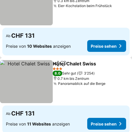
0.3 km bis Zentrum
Eier-Kochstation beim Frühstück
CHF 131
Ab
Preise von
10 Websites
anzeigen
Preise sehen
Hotel Chalet Swiss
Teilen
Zu Favoriten hinzufügen
3 Sterne
8.0
Sehr gut
3’254
0.7 km bis Zentrum
Panoramablick auf die Berge
CHF 131
Ab
Preise von
11 Websites
anzeigen
Preise sehen