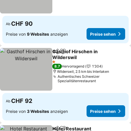
CHF 90
Ab
Preise von
9 Websites
anzeigen
Preise sehen
Gasthof Hirschen in
Teilen
Zu Favoriten hinzufügen
Wilderswil
1 Sterne
8.7
Hervorragend
1’304
Wilderswil, 2.5 km bis Interlaken
Authentisches Schweizer
Spezialitätenrestaurant
CHF 92
Ab
Preise von
3 Websites
anzeigen
Preise sehen
Hotel Restaurant