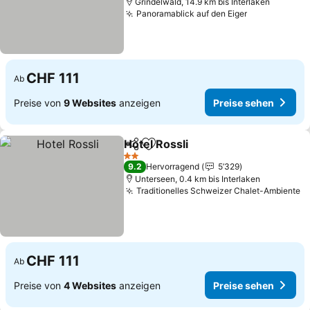
Grindelwald, 14.9 km bis Interlaken
Panoramablick auf den Eiger
CHF 111
Ab
Preise von
9 Websites
anzeigen
Preise sehen
Hotel Rossli
Teilen
Zu Favoriten hinzufügen
2 Sterne
9.2
Hervorragend
5’329
Unterseen, 0.4 km bis Interlaken
Traditionelles Schweizer Chalet-Ambiente
CHF 111
Ab
Preise von
4 Websites
anzeigen
Preise sehen