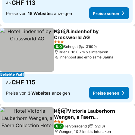
CHF 113
Ab
Preise von
15 Websites
anzeigen
Preise sehen
Hotel Lindenhof by
Teilen
Zu Favoriten hinzufügen
Crossworld AG
3 Sterne
8.0
Sehr gut
3’909
Brienz, 16.0 km bis Interlaken
Innenpool und erholsame Sauna
Beliebte Wahl
CHF 115
Ab
Preise von
3 Websites
anzeigen
Preise sehen
Hotel Victoria Lauberhorn
Teilen
Zu Favoriten hinzufügen
Wengen, a Faern
Collection Hotel
3 Sterne
8.7
Hervorragend
5’218
Wengen, 10.2 km bis Interlaken