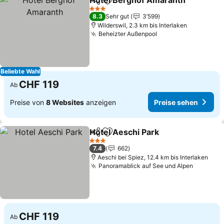
Hotel Berghof Amaranth
Teilen
Zu Favoriten hinzufügen
3 Sterne
8.3
Sehr gut
3’599
Wilderswil, 2.3 km bis Interlaken
Beheizter Außenpool
Beliebte Wahl
CHF 119
Ab
Preise von
8 Websites
anzeigen
Preise sehen
Hotel Aeschi Park
Teilen
Zu Favoriten hinzufügen
3 Sterne
7.4
662
Aeschi bei Spiez, 12.4 km bis Interlaken
Panoramablick auf See und Alpen
CHF 119
Ab