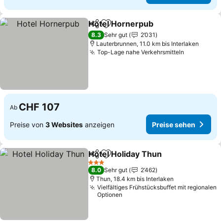
Hotel Hornerpub
Teilen
Zu Favoriten hinzufügen
8.3
Sehr gut
2’031
Lauterbrunnen, 11.0 km bis Interlaken
Top-Lage nahe Verkehrsmitteln
CHF 107
Ab
Preise von
3 Websites
anzeigen
Preise sehen
Hotel Holiday Thun
Teilen
Zu Favoriten hinzufügen
3 Sterne
8.0
Sehr gut
2’462
Thun, 18.4 km bis Interlaken
Vielfältiges Frühstücksbuffet mit regionalen
Optionen