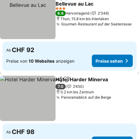
Teilen
Zu Favoriten hinzufügen
Bellevue au Lac
3 Sterne
8.6
Hervorragend
2’346
Thun, 15.8 km bis Interlaken
Gourmet-Restaurant auf der Seeterrasse
CHF 92
Ab
Preise von
10 Websites
anzeigen
Preise sehen
Hotel Harder Minerva
Teilen
Zu Favoriten hinzufügen
7.0
2’450
0.2 km bis Zentrum
Panoramablick auf die Berge
CHF 98
Ab