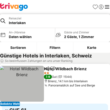
Favoriten
Einlog
Me
Reiseziel
Interlaken
An-/Abreise
Gäste und Zimmer
Daten wählen
2 Gäste, 1 Zimmer
Sortieren
Filtern
Karte
Günstige Hotels in Interlaken, Schweiz
So beeinflussen Zahlungen an uns unser Ranking
Hotel Wildbach Brienz
Teilen
Zu Favoriten hinzufügen
2 Sterne
7.9
Gut
1’044
Brienz, 14.1 km bis Interlaken
Panoramablick auf See und Berge
Beliebte Wahl