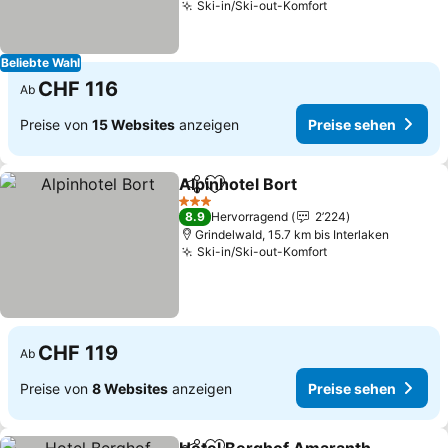
Ski-in/Ski-out-Komfort
Beliebte Wahl
CHF 116
Ab
Preise von
15 Websites
anzeigen
Preise sehen
Alpinhotel Bort
Teilen
Zu Favoriten hinzufügen
3 Sterne
8.9
Hervorragend
2’224
Grindelwald, 15.7 km bis Interlaken
Ski-in/Ski-out-Komfort
CHF 119
Ab
Preise von
8 Websites
anzeigen
Preise sehen