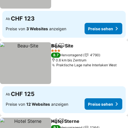
CHF 123
Ab
Preise von
3 Websites
anzeigen
Preise sehen
Beau-Site
Teilen
Zu Favoriten hinzufügen
3 Sterne
8.7
Hervorragend
4’790
0.6 km bis Zentrum
Praktische Lage nahe Interlaken West
CHF 125
Ab
Preise von
12 Websites
anzeigen
Preise sehen
Hotel Sterne
Teilen
Zu Favoriten hinzufügen
9.1
Hervorragend
1’164