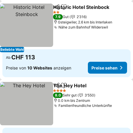
Historic Hotel Steinbock
Teilen
Zu Favoriten hinzufügen
2 Sterne
7.9
Gut
2’316
Gsteigwiler, 2.6 km bis Interlaken
Nähe zum Bahnhof Wilderswil
Beliebte Wahl
CHF 113
Ab
Preise von
10 Websites
anzeigen
Preise sehen
The Hey Hotel
Teilen
Zu Favoriten hinzufügen
4 Sterne
8.0
Sehr gut
3’550
0.0 km bis Zentrum
Familienfreundliche Unterkünfte