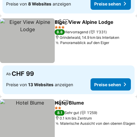
Preise von
8 Websites
anzeigen
Preise sehen
Eiger View Alpine Lodge
Teilen
Zu Favoriten hinzufügen
3 Sterne
8.8
Hervorragend
1’331
Grindelwald, 14.9 km bis Interlaken
Panoramablick auf den Eiger
CHF 99
Ab
Preise von
13 Websites
anzeigen
Preise sehen
Hotel Blume
Teilen
Zu Favoriten hinzufügen
2 Sterne
8.1
Sehr gut
1’259
0.1 km bis Zentrum
Malerische Aussicht von den oberen Etagen