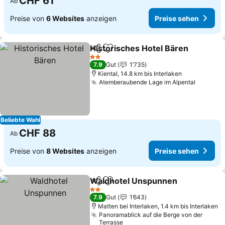
CHF 61
Ab
Preise von
6 Websites
anzeigen
Preise sehen
Historisches Hotel Bären
Teilen
Zu Favoriten hinzufügen
2 Sterne
7.9
Gut
1’735
Kiental, 14.8 km bis Interlaken
Atemberaubende Lage im Alpental
Beliebte Wahl
CHF 88
Ab
Preise von
8 Websites
anzeigen
Preise sehen
Waldhotel Unspunnen
Teilen
Zu Favoriten hinzufügen
2 Sterne
7.9
Gut
1’643
Matten bei Interlaken, 1.4 km bis Interlaken
Panoramablick auf die Berge von der
Terrasse