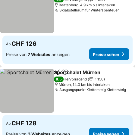
Beatenberg, 4.9 km bis Interlaken
Skiabstellraum für Winterabenteuer
CHF 126
Ab
Preise von
7 Websites
anzeigen
Preise sehen
Sportchalet Mürren
Teilen
Zu Favoriten hinzufügen
8.5
Hervorragend
1’150
Mürren, 14.3 km bis Interlaken
Ausgangspunkt Klettersteig Klettersteig
CHF 128
Ab
Preise von
3 Websites
anzeigen
Preise sehen