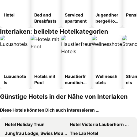
Hotel
Bed and
Serviced
Jugendher
Pens
Breakfasts
apartment
berge/Hos
tel
Interlaken: beliebte Hotelkategorien
Luxushote
Hotels mit
Haustierfr
Wellnessh
Stra
ls
Pool
eundliche
otels
els
Hotels
Günstige Hotels in der Nähe von Interlaken
Diese Hotels könnten Dich auch interessieren ...
Hotel Holiday Thun
Hotel Victoria Lauberhorn Wengen, a Faern Collection Hotel
Jungfrau Lodge, Swiss Mountain Hotel
The Lab Hotel