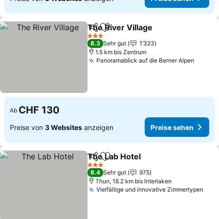
The River Village
Teilen
Zu Favoriten hinzufügen
3 Sterne
8.3
Sehr gut
1’323
1.5 km bis Zentrum
Panoramablick auf die Berner Alpen
CHF 130
Ab
Preise von
3 Websites
anzeigen
Preise sehen
The Lab Hotel
Teilen
Zu Favoriten hinzufügen
3 Sterne
8.4
Sehr gut
975
Thun, 18.2 km bis Interlaken
Vielfältige und innovative Zimmertypen