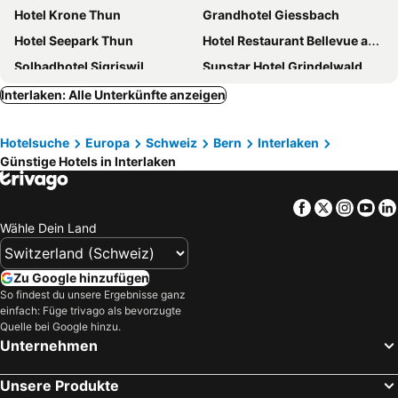
Hotel Krone Thun
Grandhotel Giessbach
Hotel Seepark Thun
Hotel Restaurant Bellevue au Lac
Solbadhotel Sigriswil
Sunstar Hotel Grindelwald
Parkhotel Gunten
BEATUS Wellness- & Spa-Hotel
Interlaken: Alle Unterkünfte anzeigen
Seehotel Bären
Hotel Aare Thun
Hotelsuche
Europa
Schweiz
Bern
Interlaken
The Hey Hotel
Hotel AM Schloss
Günstige Hotels in Interlaken
Hotel Seaside
Hotel Aeschi Park
Hotel-Restaurant Seegarten-Marina
Hotel Wildbach Brienz
Facebook
Twitter
Insta
Yo
Hotel Regina
Victoria-Jungfrau Grand Hotel & Spa
Wähle Dein Land
Deltapark Vitalresort
Belvédère Strandhotel
Hotel Brienz
Beau-Site
Zu Google hinzufügen
So findest du unsere Ergebnisse ganz
Hotel Lindenhof by Crossworld AG
Hotel Bellevue
einfach: Füge trivago als bevorzugte
Hotel Residence
Romantik Hotel Schweizerhof
Quelle bei Google hinzu.
Unternehmen
Hotel Chalet Swiss
Hotel Spinne
Hotel Weisses Kreuz
Historisches Hotel Bären
Unsere Produkte