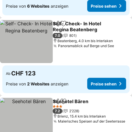
Preise von
6 Websites
anzeigen
Preise sehen
Self- Check- In Hotel
Teilen
Zu Favoriten hinzufügen
Regina Beatenberg
7.0
801
Beatenberg, 4.0 km bis Interlaken
Panoramablick auf Berge und See
CHF 123
Ab
Preise von
2 Websites
anzeigen
Preise sehen
Seehotel Bären
Teilen
Zu Favoriten hinzufügen
3 Sterne
7.2
2’228
Brienz, 15.4 km bis Interlaken
Malerisches Speisen auf der Seeterrasse