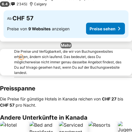
2 Sterne
6.4
2’345
Calgary
CHF 57
Ab
Preise von
9 Websites
anzeigen
Preise sehen
Mehr
Die Preise und Verfügbarkeit, die wir von Buchungswebsites
erhalten, ändern sich laufend. Das bedeutet, dass Du
möglicherweise nicht immer genau dasselbe Angebot findest, das
Du auf trivago gesehen hast, wenn Du auf der Buchungswebsite
landest.
Preisspanne
Die Preise für günstige Hotels in Kanada reichen von
‎CHF 27
bis
‎CHF 57
pro Nacht.
Andere Unterkünfte in Kanada