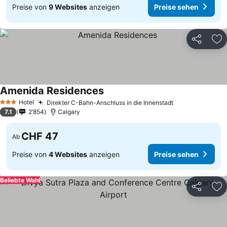
Preise von
9 Websites
anzeigen
Preise sehen
Teilen
Zu
Amenida Residences
Hotel
Direkter C-Bahn-Anschluss in die Innenstadt
3 Sterne
7.1
2’854
Calgary
CHF 47
Ab
Preise von
4 Websites
anzeigen
Preise sehen
Beliebte Wahl
Teilen
Zu