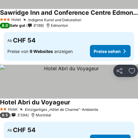
Sawridge Inn and Conference Centre Edmonton South
Hotel
Indigene Kunst und Dekoration
3 Sterne
8.0
Sehr gut
6’188
Edmonton
CHF 54
Ab
Preise von
9 Websites
anzeigen
Preise sehen
Teilen
Zu
Hotel Abri du Voyageur
Hotel
Einzigartiges „Hôtel de Charme“-Ambiente
2 Sterne
6.5
3’394
Montréal
CHF 54
Ab