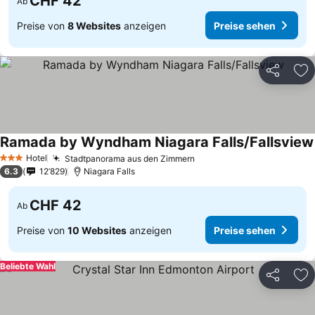
CHF 42
Ab
Preise von
8 Websites
anzeigen
Preise sehen
Teilen
Zu
Ramada by Wyndham Niagara Falls/Fallsview
Hotel
Stadtpanorama aus den Zimmern
3 Sterne
6.3
12’829
Niagara Falls
CHF 42
Ab
Preise von
10 Websites
anzeigen
Preise sehen
Beliebte Wahl
Teilen
Zu