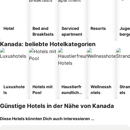
Hotel
Bed and
Serviced
Resorts
Juge
Breakfasts
apartment
berg
tel
Kanada: beliebte Hotelkategorien
Luxushote
Hotels mit
Haustierfr
Wellnessh
Stra
ls
Pool
eundliche
otels
els
Hotels
Günstige Hotels in der Nähe von Kanada
Diese Hotels könnten Dich auch interessieren ...