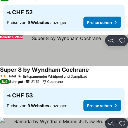
CHF 52
Ab
Preise von
9 Websites
anzeigen
Preise sehen
Beliebte Wahl
Teilen
Zu
Super 8 by Wyndham Cochrane
Hotel
Entspannender Whirlpool und Dampfbad
2 Sterne
8.4
Sehr gut
2’451
Cochrane
CHF 53
Ab
Preise von
9 Websites
anzeigen
Preise sehen
Teilen
Zu