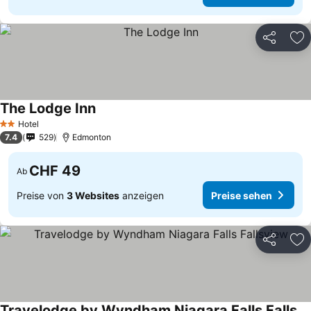
Teilen
Zu
The Lodge Inn
Hotel
2 Sterne
7.4
529
Edmonton
CHF 49
Ab
Preise von
3 Websites
anzeigen
Preise sehen
Teilen
Zu
Travelodge by Wyndham Niagara Falls Fallsview