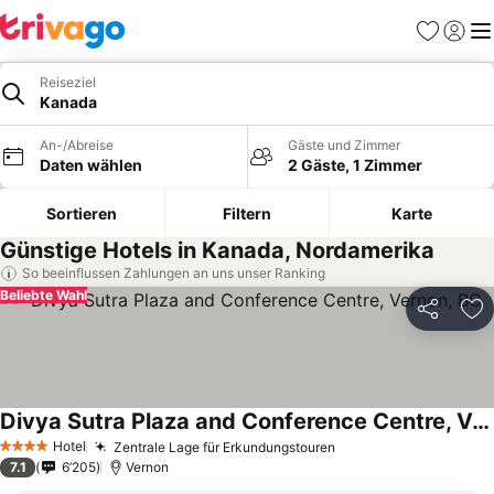
Favoriten
Einlog
Me
Reiseziel
Kanada
An-/Abreise
Gäste und Zimmer
Daten wählen
2 Gäste, 1 Zimmer
Sortieren
Filtern
Karte
Günstige Hotels in Kanada, Nordamerika
So beeinflussen Zahlungen an uns unser Ranking
Beliebte Wahl
Teilen
Zu
Divya Sutra Plaza and Conference Centre, Vernon, BC
Hotel
Zentrale Lage für Erkundungstouren
4 Sterne
7.1
6’205
Vernon