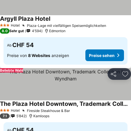
Argyll Plaza Hotel
Hotel
Plaza-Lage mit vielfältigen Speisemöglichkeiten
3 Sterne
8.0
Sehr gut
4’594
Edmonton
CHF 54
Ab
Preise von
8 Websites
anzeigen
Preise sehen
Beliebte Wahl
Teilen
Zu
The Plaza Hotel Downtown, Trademark Collection by Wyndham
Hotel
Fireside Steakhouse & Bar
3 Sterne
7.1
5’842
Kamloops
CHF 54
Ab