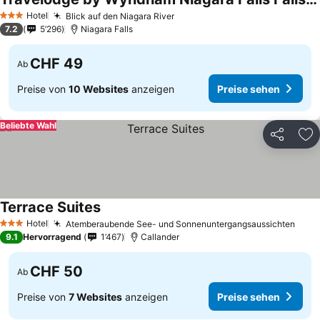
Hotel
Blick auf den Niagara River
3 Sterne
7.2
5’296
Niagara Falls
CHF 49
Ab
Preise von
10 Websites
anzeigen
Preise sehen
Beliebte Wahl
Teilen
Zu
Terrace Suites
Hotel
Atemberaubende See- und Sonnenuntergangsaussichten
3 Sterne
9.1
Hervorragend
1’467
Callander
CHF 50
Ab
Preise von
7 Websites
anzeigen
Preise sehen