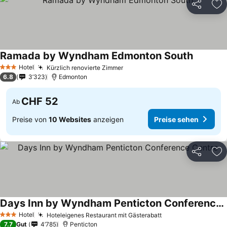
Teilen
Zu
Ramada by Wyndham Edmonton South
Hotel
Kürzlich renovierte Zimmer
3 Sterne
6.8
3’323
Edmonton
CHF 52
Ab
Preise von
10 Websites
anzeigen
Preise sehen
Teilen
Zu
Days Inn by Wyndham Penticton Conference Centre
Hotel
Hoteleigenes Restaurant mit Gästerabatt
3 Sterne
7.7
Gut
4’785
Penticton