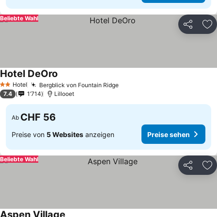
Beliebte Wahl
Teilen
Zu
Hotel DeOro
Hotel
Bergblick von Fountain Ridge
2 Sterne
7.4
1’714
Lillooet
CHF 56
Ab
Preise von
5 Websites
anzeigen
Preise sehen
Beliebte Wahl
Teilen
Zu
Aspen Village