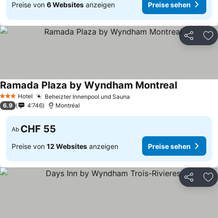
Preise von
6 Websites
anzeigen
Preise sehen
Teilen
Zu
Ramada Plaza by Wyndham Montreal
Hotel
Beheizter Innenpool und Sauna
3 Sterne
6.9
4’746
Montréal
CHF 55
Ab
Preise von
12 Websites
anzeigen
Preise sehen
Teilen
Zu