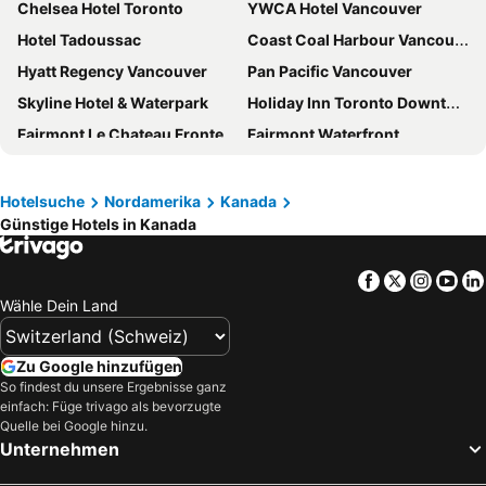
Chelsea Hotel Toronto
YWCA Hotel Vancouver
Hotel Tadoussac
Coast Coal Harbour Vancouver Hotel by APA
Hyatt Regency Vancouver
Pan Pacific Vancouver
Skyline Hotel & Waterpark
Holiday Inn Toronto Downtown Centre By Ihg
Fairmont Le Chateau Frontenac
Fairmont Waterfront
Jasper Inn & Suites by INNhotels
Tonquin Inn
Union Hotel
Holiday Inn Montreal Centre Ville Downtown by IHG
Hotelsuche
Nordamerika
Kanada
Günstige Hotels in Kanada
Best Western Hotel Europa Montreal Downtown
Holiday Inn Vancouver-centre (broadway) By Ihg
Fairmont Royal York
Lake Louise Inn
Facebook
Twitter
Insta
Yo
Holiday Inn Express Toronto Downtown By Ihg
Hotel Zero 1
Wähle Dein Land
River Rock Casino Resort
Fairmont Hotel Vancouver
Hotel Bonaventure Montreal
Sheraton Fallsview Hotel
Zu Google hinzufügen
Hotel Palace Royal
Courtyard by Marriott Ottawa Downtown
So findest du unsere Ergebnisse ganz
einfach: Füge trivago als bevorzugte
Fairmont The Queen Elizabeth
Fairmont Chateau Laurier
Quelle bei Google hinzu.
Unternehmen
Heritage Inn Hotel & Convention Centre Pincher Creek
Holiday Inn & Suites Vancouver Downtown By Ihg
Hôtel Le Concorde Québec
Best Western Premier Chateau Granville Hotel & Suites & Conf. Centre