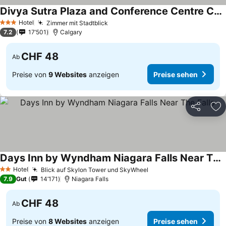
Divya Sutra Plaza and Conference Centre Calgary Airport
Hotel
Zimmer mit Stadtblick
3 Sterne
7.2
17’501
Calgary
CHF 48
Ab
Preise von
9 Websites
anzeigen
Preise sehen
Teilen
Zu
Days Inn by Wyndham Niagara Falls Near The Falls
Hotel
Blick auf Skylon Tower und SkyWheel
2 Sterne
7.9
Gut
14’171
Niagara Falls
CHF 48
Ab
Preise von
8 Websites
anzeigen
Preise sehen