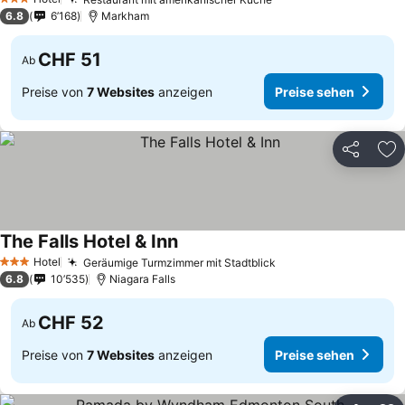
3 Sterne
6.8
6’168
Markham
CHF 51
Ab
Preise von
7 Websites
anzeigen
Preise sehen
Teilen
Zu
The Falls Hotel & Inn
Hotel
Geräumige Turmzimmer mit Stadtblick
3 Sterne
6.8
10’535
Niagara Falls
CHF 52
Ab
Preise von
7 Websites
anzeigen
Preise sehen