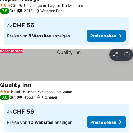
Hotel
Unschlagbare Lage im Dorfzentrum
2 Sterne
7.5
Gut
2’818
Waterton Park
CHF 56
Ab
Preise von
8 Websites
anzeigen
Preise sehen
Beliebte Wahl
Teilen
Zu
Quality Inn
Hotel
Innen-Whirlpool und Sauna
3 Sterne
7.6
Gut
4’553
Kitchener
CHF 56
Ab
Preise von
10 Websites
anzeigen
Preise sehen