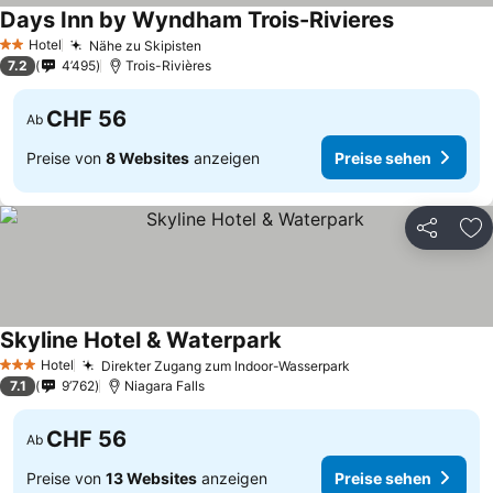
Days Inn by Wyndham Trois-Rivieres
Hotel
Nähe zu Skipisten
2 Sterne
7.2
4’495
Trois-Rivières
CHF 56
Ab
Preise von
8 Websites
anzeigen
Preise sehen
Teilen
Zu
Skyline Hotel & Waterpark
Hotel
Direkter Zugang zum Indoor-Wasserpark
3 Sterne
7.1
9’762
Niagara Falls
CHF 56
Ab
Preise von
13 Websites
anzeigen
Preise sehen