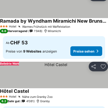
Ramada by Wyndham Miramichi New Brunswick
Hotel
Warmes Frühstück mit Waffelstation
3 Sterne
8.6
Hervorragend
1’948
Miramichi
CHF 53
Ab
Preise von
9 Websites
anzeigen
Preise sehen
Beliebte Wahl
Teilen
Zu
Hôtel Castel
Hotel
Nähe zum Granby Zoo
3 Sterne
8.2
Sehr gut
4’081
Granby