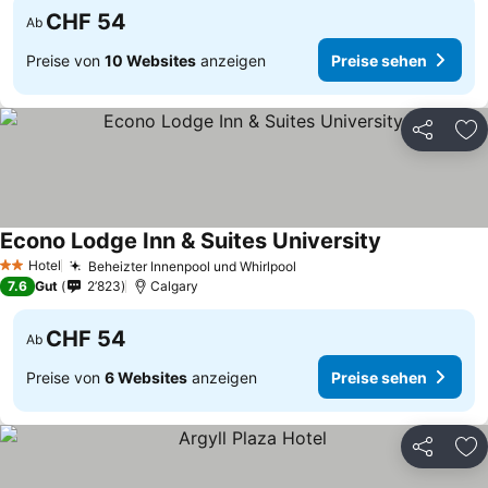
CHF 54
Ab
Preise von
10 Websites
anzeigen
Preise sehen
Teilen
Zu
Econo Lodge Inn & Suites University
Hotel
Beheizter Innenpool und Whirlpool
2 Sterne
7.6
Gut
2’823
Calgary
CHF 54
Ab
Preise von
6 Websites
anzeigen
Preise sehen
Teilen
Zu