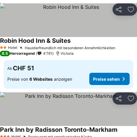
Teilen
Zu
Robin Hood Inn & Suites
Hotel
Haustierfreundlich mit besonderen Annehmlichkeiten
2 Sterne
8.5
Hervorragend
4’761
Victoria
CHF 51
Ab
Preise von
6 Websites
anzeigen
Preise sehen
Teilen
Zu
Park Inn by Radisson Toronto-Markham
Hotel
Restaurant mit amerikanischer Küche