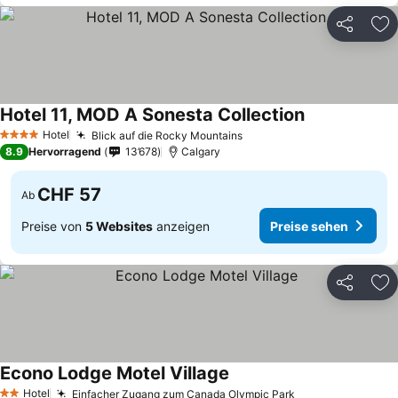
Teilen
Zu
Hotel 11, MOD A Sonesta Collection
Hotel
Blick auf die Rocky Mountains
4 Sterne
8.9
Hervorragend
13’678
Calgary
CHF 57
Ab
Preise von
5 Websites
anzeigen
Preise sehen
Teilen
Zu
Econo Lodge Motel Village
Hotel
Einfacher Zugang zum Canada Olympic Park