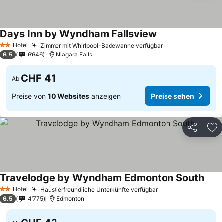
Days Inn by Wyndham Fallsview
Hotel
Zimmer mit Whirlpool-Badewanne verfügbar
2 Sterne
6.5
6’646
Niagara Falls
CHF 41
Ab
Preise von
10 Websites
anzeigen
Preise sehen
Teilen
Zu
Travelodge by Wyndham Edmonton South
Hotel
Haustierfreundliche Unterkünfte verfügbar
2 Sterne
6.5
4’775
Edmonton