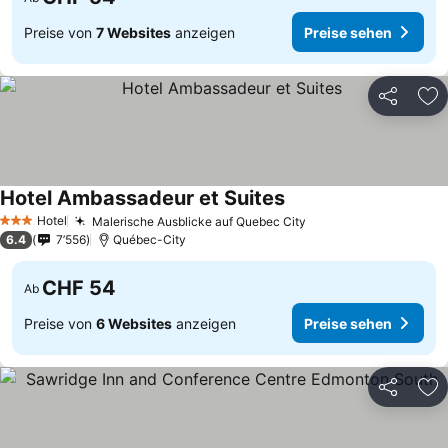
Preise von
7 Websites
anzeigen
Preise sehen
Teilen
Zu
Hotel Ambassadeur et Suites
Hotel
Malerische Ausblicke auf Quebec City
3 Sterne
6.4
7’556
Québec-City
CHF 54
Ab
Preise von
6 Websites
anzeigen
Preise sehen
Teilen
Zu