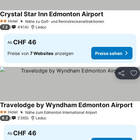
Crystal Star Inn Edmonton Airport
Hotel
Nähe zu Golf- und Rennstreckenattraktionen
2 Sterne
7.2
4’414
Leduc
CHF 46
Ab
Preise von
7 Websites
anzeigen
Preise sehen
Teilen
Zu
Travelodge by Wyndham Edmonton Airport
Hotel
Nähe zum Edmonton International Airport
2 Sterne
6.2
2’365
Leduc
CHF 46
Ab