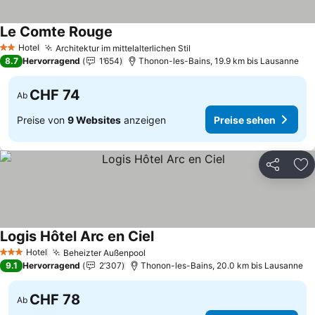
Le Comte Rouge
Preise sehen
Hotel
Architektur im mittelalterlichen Stil
Preise sehen
2 Sterne
8.7
Hervorragend
1’654
Thonon-les-Bains, 19.9 km bis Lausanne
CHF 74
Ab
Preise von
9 Websites
anzeigen
Preise sehen
Teilen
Zu
Logis Hôtel Arc en Ciel
Preise sehen
Hotel
Beheizter Außenpool
Preise sehen
3 Sterne
9.1
Hervorragend
2’307
Thonon-les-Bains, 20.0 km bis Lausanne
CHF 78
Ab