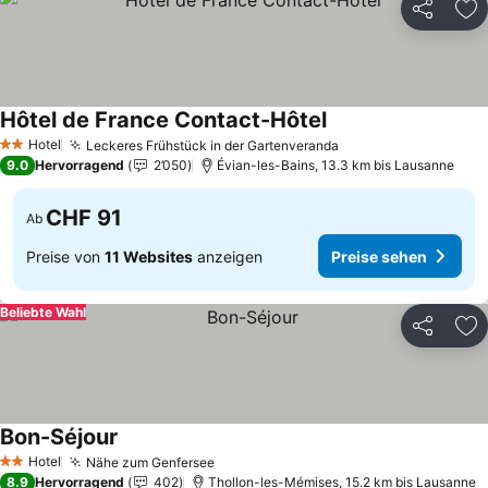
Teilen
Zu
Hôtel de France Contact-Hôtel
Preise sehen
Hotel
Leckeres Frühstück in der Gartenveranda
Preise sehen
2 Sterne
9.0
Hervorragend
2’050
Évian-les-Bains, 13.3 km bis Lausanne
CHF 91
Ab
Preise von
11 Websites
anzeigen
Preise sehen
Beliebte Wahl
Teilen
Zu
Bon-Séjour
Preise sehen
Hotel
Nähe zum Genfersee
Preise sehen
2 Sterne
8.9
Hervorragend
402
Thollon-les-Mémises, 15.2 km bis Lausanne