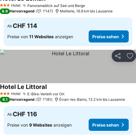
Preise sehen
Hotel
Panoramablick auf See und Berge
Preise sehen
3 Sterne
8.9
Hervorragend
1’147
Meillerie, 16.9 km bis Lausanne
CHF 114
Ab
Preise von
11 Websites
anzeigen
Preise sehen
Teilen
Zu
Hotel Le Littoral
Preise sehen
Hotel
E-Bike-Verleih vor Ort
Preise sehen
3 Sterne
9.1
Hervorragend
1’181
Évian-les-Bains, 13.2 km bis Lausanne
CHF 116
Ab
Preise von
9 Websites
anzeigen
Preise sehen