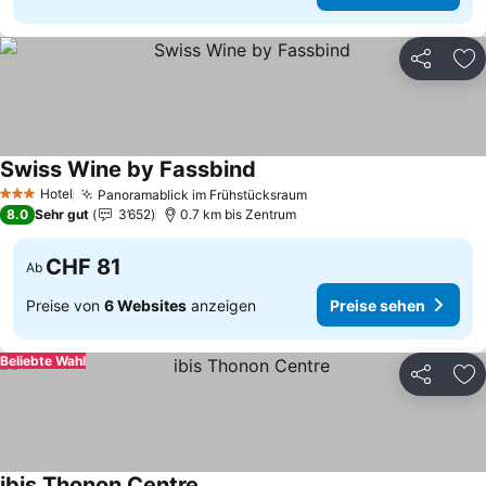
Teilen
Zu
Swiss Wine by Fassbind
Preise sehen
Hotel
Panoramablick im Frühstücksraum
Preise sehen
3 Sterne
8.0
Sehr gut
3’652
0.7 km bis Zentrum
CHF 81
Ab
Preise von
6 Websites
anzeigen
Preise sehen
Beliebte Wahl
Teilen
Zu
ibis Thonon Centre