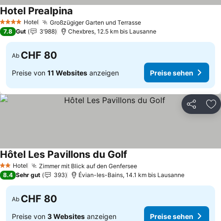
Hotel Prealpina
Preise sehen
Hotel
Großzügiger Garten und Terrasse
Preise sehen
4 Sterne
7.8
Gut
3’988
Chexbres, 12.5 km bis Lausanne
CHF 80
Ab
Preise von
11 Websites
anzeigen
Preise sehen
Teilen
Zu
Hôtel Les Pavillons du Golf
Preise sehen
Hotel
Zimmer mit Blick auf den Genfersee
Preise sehen
2 Sterne
8.4
Sehr gut
393
Évian-les-Bains, 14.1 km bis Lausanne
CHF 80
Ab
Preise von
3 Websites
anzeigen
Preise sehen