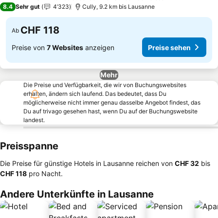
4 Sterne
8.4
Sehr gut
4’323
Cully, 9.2 km bis Lausanne
CHF 118
Ab
Preise von
7 Websites
anzeigen
Preise sehen
Mehr
Die Preise und Verfügbarkeit, die wir von Buchungswebsites
erhalten, ändern sich laufend. Das bedeutet, dass Du
möglicherweise nicht immer genau dasselbe Angebot findest, das
Du auf trivago gesehen hast, wenn Du auf der Buchungswebsite
landest.
Preisspanne
Die Preise für günstige Hotels in Lausanne reichen von
‎CHF 32
bis
‎CHF 118
pro Nacht.
Andere Unterkünfte in Lausanne