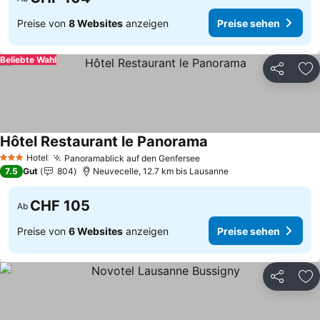
Preise von
8 Websites
anzeigen
Preise sehen
Beliebte Wahl
Teilen
Zu
Hôtel Restaurant le Panorama
Preise sehen
Hotel
Panoramablick auf den Genfersee
Preise sehen
3 Sterne
7.5
Gut
804
Neuvecelle, 12.7 km bis Lausanne
CHF 105
Ab
Preise von
6 Websites
anzeigen
Preise sehen
Teilen
Zu