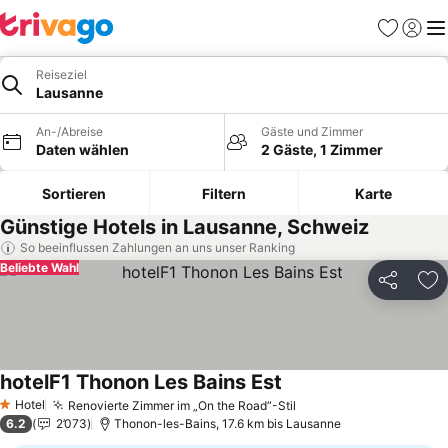
Favoriten
Einlog
Me
Reiseziel
Lausanne
An-/Abreise
Gäste und Zimmer
Daten wählen
2 Gäste, 1 Zimmer
Sortieren
Filtern
Karte
Günstige Hotels in Lausanne, Schweiz
So beeinflussen Zahlungen an uns unser Ranking
Beliebte Wahl
Teilen
Zu
hotelF1 Thonon Les Bains Est
Preise sehen
Hotel
Renovierte Zimmer im „On the Road“-Stil
Preise sehen
1 Sterne
6.2
2’073
Thonon-les-Bains, 17.6 km bis Lausanne