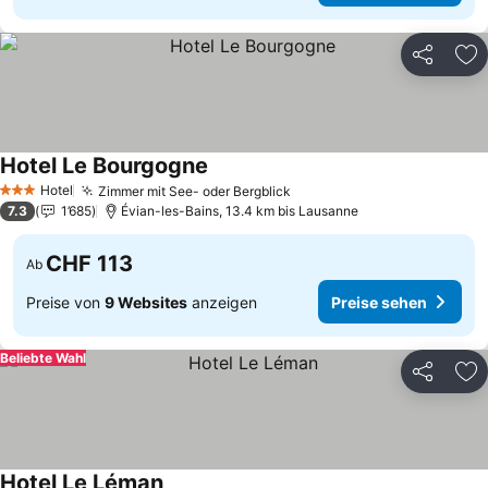
Teilen
Zu
Hotel Le Bourgogne
Preise sehen
Hotel
Zimmer mit See- oder Bergblick
Preise sehen
3 Sterne
7.3
1’685
Évian-les-Bains, 13.4 km bis Lausanne
CHF 113
Ab
Preise von
9 Websites
anzeigen
Preise sehen
Beliebte Wahl
Teilen
Zu
Hotel Le Léman