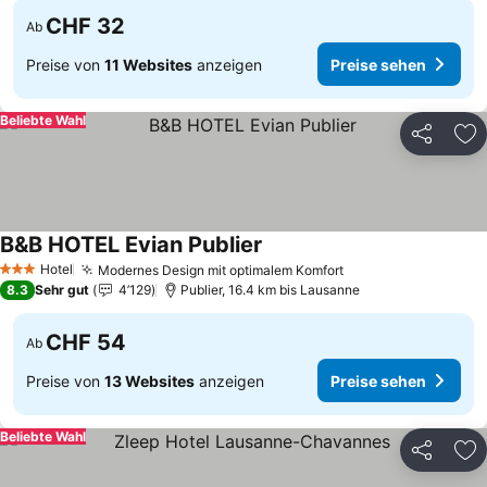
CHF 32
Ab
Preise von
11 Websites
anzeigen
Preise sehen
Beliebte Wahl
Teilen
Zu
B&B HOTEL Evian Publier
Preise sehen
Hotel
Modernes Design mit optimalem Komfort
Preise sehen
3 Sterne
8.3
Sehr gut
4’129
Publier, 16.4 km bis Lausanne
CHF 54
Ab
Preise von
13 Websites
anzeigen
Preise sehen
Beliebte Wahl
Teilen
Zu