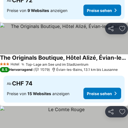
CHF 72
Ab
Preise von
9 Websites
anzeigen
Preise sehen
Teilen
Zu
The Originals Boutique, Hôtel Alizé, Évian-les-Bains
Preise sehen
Hotel
Top-Lage am See und im Stadtzentrum
Preise sehen
3 Sterne
8.5
Hervorragend
1’079
Évian-les-Bains, 13.1 km bis Lausanne
CHF 74
Ab
Preise von
15 Websites
anzeigen
Preise sehen
Teilen
Zu