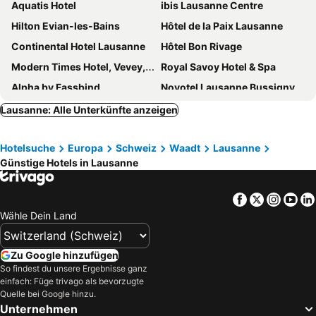
Aquatis Hotel
ibis Lausanne Centre
Hilton Evian-les-Bains
Hôtel de la Paix Lausanne
Continental Hotel Lausanne
Hôtel Bon Rivage
Modern Times Hotel, Vevey, a Tribute Portfolio Hotel
Royal Savoy Hotel & Spa
Alpha by Fassbind
Novotel Lausanne Bussigny
Agora Swiss Night by Fassbind
Starling Hotel Lausanne
Lausanne: Alle Unterkünfte anzeigen
Hotel Lavaux
Le Mirador Resort & Spa
Hotelsuche
Europa
Schweiz
Waadt
Lausanne
Lausanne Palace
des Trois Couronnes
Günstige Hotels in Lausanne
B&B HOTEL Lausanne Crissier
Mövenpick Hotel Lausanne
Hotel Prealpina
Hôtel des Patients
Facebook
Twitter
Insta
Yo
Beau-Rivage Palace
Swiss Wine by Fassbind
Wähle Dein Land
Zleep Hotel Lausanne-Chavannes
Astra Hotel Vevey
Vevey Hotel & Guesthouse
Moxy Lausanne City
Zu Google hinzufügen
So findest du unsere Ergebnisse ganz
Hôtel de la Couronne
Hotel Angleterre
einfach: Füge trivago als bevorzugte
ibis budget Lausanne Bussigny
Tulip Inn Lausanne Beaulieu
Quelle bei Google hinzu.
Unternehmen
Hostellerie de Genève
Hôtel Ermitage