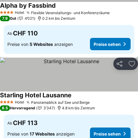
Alpha by Fassbind
Preise sehen
Hotel
Flexible Veranstaltungs- und Konferenzräume
Preise sehe
4 Sterne
7.9
Gut
4’021
0.2 km bis Zentrum
CHF 110
Ab
Preise von
5 Websites
anzeigen
Preise sehen
Teilen
Zu
Starling Hotel Lausanne
Preise sehen
Hotel
Panoramablick auf See und Berge
Preise sehen
4 Sterne
8.5
Hervorragend
3’347
4.8 km bis Zentrum
CHF 113
Ab
Preise von
17 Websites
anzeigen
Preise sehen