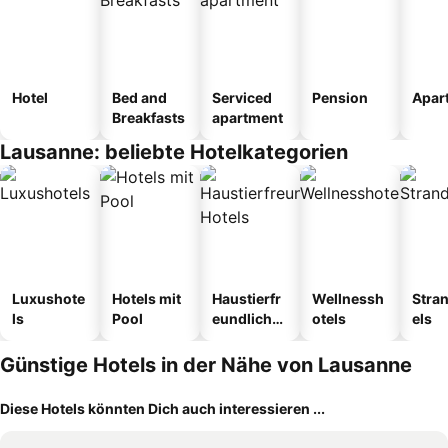
Hotel
Bed and
Serviced
Pension
Apar
Breakfasts
apartment
Lausanne: beliebte Hotelkategorien
Luxushote
Hotels mit
Haustierfr
Wellnessh
Stra
ls
Pool
eundliche
otels
els
Hotels
Günstige Hotels in der Nähe von Lausanne
Diese Hotels könnten Dich auch interessieren ...