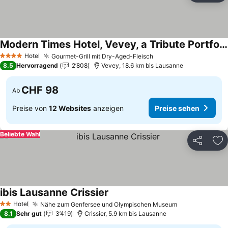
Modern Times Hotel, Vevey, a Tribute Portfolio Hotel
Preise sehen
Hotel
Gourmet-Grill mit Dry-Aged-Fleisch
Preise sehen
4 Sterne
8.5
Hervorragend
2’808
Vevey, 18.6 km bis Lausanne
CHF 98
Ab
Preise von
12 Websites
anzeigen
Preise sehen
Beliebte Wahl
Teilen
Zu
ibis Lausanne Crissier
Preise sehen
Hotel
Nähe zum Genfersee und Olympischen Museum
Preise sehen
2 Sterne
8.1
Sehr gut
3’419
Crissier, 5.9 km bis Lausanne