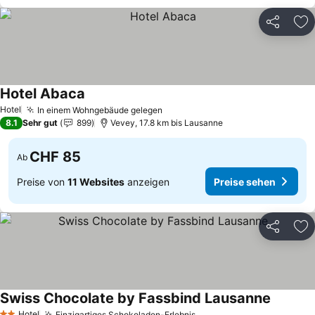
Teilen
Zu
Hotel Abaca
Preise sehen
Hotel
In einem Wohngebäude gelegen
Preise sehen
8.1
Sehr gut
899
Vevey, 17.8 km bis Lausanne
CHF 85
Ab
Preise von
11 Websites
anzeigen
Preise sehen
Teilen
Zu
Swiss Chocolate by Fassbind Lausanne
Preise s
Hotel
Einzigartiges Schokoladen-Erlebnis