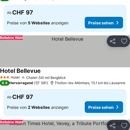
CHF 97
Ab
Preise von
5 Websites
anzeigen
Preise sehen
Beliebte Wahl
Teilen
Zu
Hotel Bellevue
Preise sehen
Hotel
Chalet-Stil mit Bergblick
Preise sehen
3 Sterne
8.6
Hervorragend
581
Thollon-les-Mémises, 15.1 km bis Lausanne
CHF 97
Ab
Preise von
2 Websites
anzeigen
Preise sehen
Beliebte Wahl
Teilen
Zu