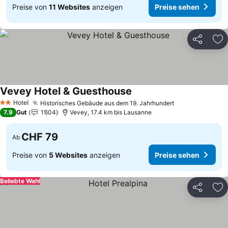
Preise von
11 Websites
anzeigen
Preise sehen
Teilen
Zu
Vevey Hotel & Guesthouse
Preise sehen
Hotel
Historisches Gebäude aus dem 19. Jahrhundert
Preise sehen
2 Sterne
7.9
Gut
1’604
Vevey, 17.4 km bis Lausanne
CHF 79
Ab
Preise von
5 Websites
anzeigen
Preise sehen
Beliebte Wahl
Teilen
Zu