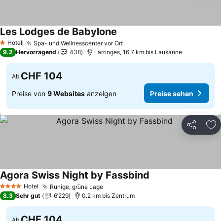
Les Lodges de Babylone
Preise sehen
Hotel
Spa- und Wellnesscenter vor Ort
Preise sehen
1 Sterne
9.2
Hervorragend
438
Larringes, 16.7 km bis Lausanne
CHF 104
Ab
Preise von
9 Websites
anzeigen
Preise sehen
Teilen
Zu
Agora Swiss Night by Fassbind
Preise sehen
Hotel
Ruhige, grüne Lage
Preise sehen
4 Sterne
8.3
Sehr gut
6’229
0.2 km bis Zentrum
CHF 104
Ab