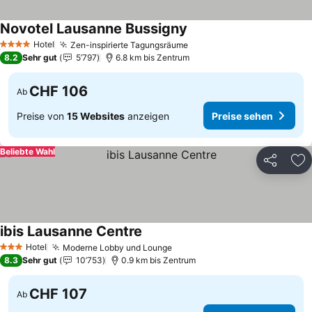
Novotel Lausanne Bussigny
Preise sehen
Hotel
Zen-inspirierte Tagungsräume
Preise sehen
4 Sterne
8.2
Sehr gut
5’797
6.8 km bis Zentrum
CHF 106
Ab
Preise von
15 Websites
anzeigen
Preise sehen
Beliebte Wahl
Teilen
Zu
ibis Lausanne Centre
Preise sehen
Hotel
Moderne Lobby und Lounge
Preise sehen
3 Sterne
8.3
Sehr gut
10’753
0.9 km bis Zentrum
CHF 107
Ab