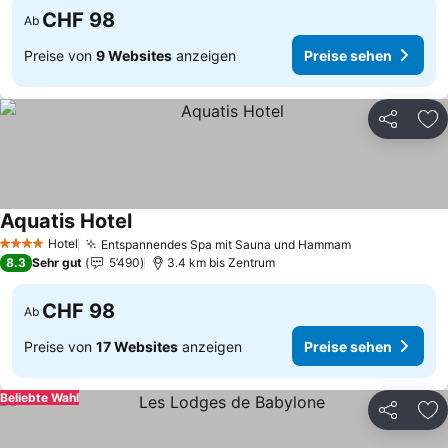
CHF 98
Ab
Preise von
9 Websites
anzeigen
Preise sehen
Teilen
Zu
Aquatis Hotel
Preise sehen
Hotel
Entspannendes Spa mit Sauna und Hammam
Preise sehen
4 Sterne
8.3
Sehr gut
5’490
3.4 km bis Zentrum
CHF 98
Ab
Preise von
17 Websites
anzeigen
Preise sehen
Beliebte Wahl
Teilen
Zu