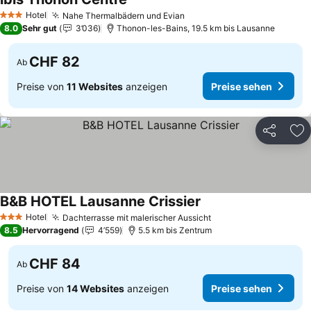
Preise sehen
Hotel
Nahe Thermalbädern und Evian
Preise sehen
3 Sterne
8.0
Sehr gut
3’036
Thonon-les-Bains, 19.5 km bis Lausanne
CHF 82
Ab
Preise von
11 Websites
anzeigen
Preise sehen
Teilen
Zu
B&B HOTEL Lausanne Crissier
Preise sehen
Hotel
Dachterrasse mit malerischer Aussicht
Preise sehen
3 Sterne
8.5
Hervorragend
4’559
5.5 km bis Zentrum
CHF 84
Ab
Preise von
14 Websites
anzeigen
Preise sehen