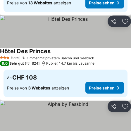
Preise von
13 Websites
anzeigen
Preise sehen
Teilen
Zu
Hôtel Des Princes
Preise sehen
Hotel
Zimmer mit privatem Balkon und Seeblick
Preise sehen
3 Sterne
8.0
Sehr gut
824
Publier, 14.7 km bis Lausanne
CHF 108
Ab
Preise von
3 Websites
anzeigen
Preise sehen
Teilen
Zu