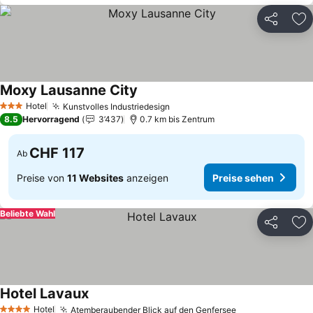
Teilen
Zu
Moxy Lausanne City
Preise sehen
Hotel
Kunstvolles Industriedesign
Preise sehen
3 Sterne
8.5
Hervorragend
3’437
0.7 km bis Zentrum
CHF 117
Ab
Preise von
11 Websites
anzeigen
Preise sehen
Beliebte Wahl
Teilen
Zu
Hotel Lavaux
Preise sehen
Hotel
Atemberaubender Blick auf den Genfersee
Preise sehen