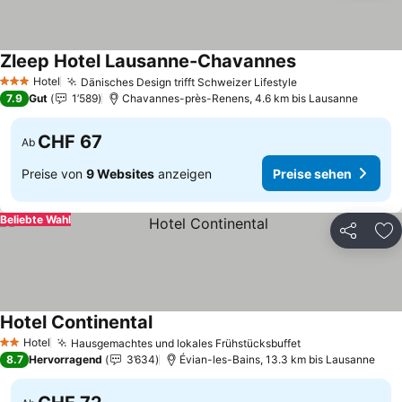
Zleep Hotel Lausanne-Chavannes
Preise sehen
Hotel
Dänisches Design trifft Schweizer Lifestyle
Preise sehen
3 Sterne
7.9
Gut
1’589
Chavannes-près-Renens, 4.6 km bis Lausanne
CHF 67
Ab
Preise von
9 Websites
anzeigen
Preise sehen
Beliebte Wahl
Teilen
Zu
Hotel Continental
Preise sehen
Hotel
Hausgemachtes und lokales Frühstücksbuffet
Preise sehen
2 Sterne
8.7
Hervorragend
3’634
Évian-les-Bains, 13.3 km bis Lausanne