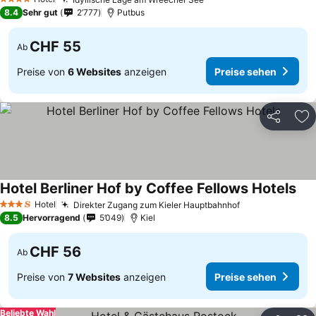
4 Sterne
8.4
Sehr gut
2’777
Putbus
CHF 55
Ab
Preise von
6 Websites
anzeigen
Preise sehen
Teilen
Zu
Hotel Berliner Hof by Coffee Fellows Hotels
Hotel
Direkter Zugang zum Kieler Hauptbahnhof
3 Sterne
8.5
Hervorragend
5’049
Kiel
CHF 56
Ab
Preise von
7 Websites
anzeigen
Preise sehen
Beliebte Wahl