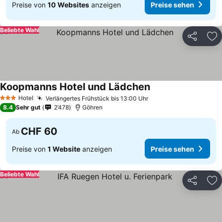
Preise von
10 Websites
anzeigen
Preise sehen
Beliebte Wahl
Teilen
Zu
Koopmanns Hotel und Lädchen
Hotel
Verlängertes Frühstück bis 13:00 Uhr
3 Sterne
8.4
Sehr gut
2’478
Göhren
CHF 60
Ab
Preise von
1 Website
anzeigen
Preise sehen
Beliebte Wahl
Teilen
Zu