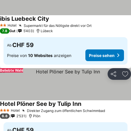
ibis Luebeck City
Hotel
Supermarkt für das Nötigste direkt vor Ort
2 Sterne
7.8
Gut
5’403
Lübeck
CHF 59
Ab
Preise von
10 Websites
anzeigen
Preise sehen
Beliebte Wahl
Teilen
Zu
Hotel Plöner See by Tulip Inn
Hotel
Direkter Zugang zum öffentlichen Schwimmbad
3 Sterne
6.8
2’531
Plön
CHF 59
Ab