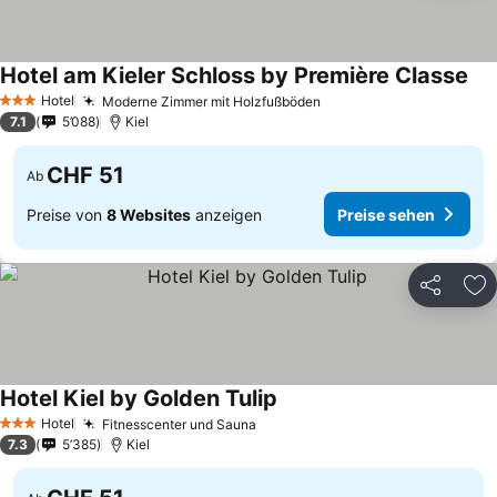
Hotel am Kieler Schloss by Première Classe
Hotel
Moderne Zimmer mit Holzfußböden
3 Sterne
7.1
5’088
Kiel
CHF 51
Ab
Preise von
8 Websites
anzeigen
Preise sehen
Teilen
Zu
Hotel Kiel by Golden Tulip
Hotel
Fitnesscenter und Sauna
3 Sterne
7.3
5’385
Kiel