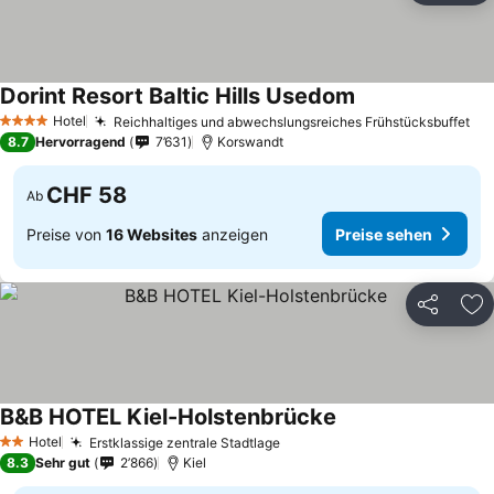
Dorint Resort Baltic Hills Usedom
Hotel
Reichhaltiges und abwechslungsreiches Frühstücksbuffet
4 Sterne
8.7
Hervorragend
7’631
Korswandt
CHF 58
Ab
Preise von
16 Websites
anzeigen
Preise sehen
Teilen
Zu
B&B HOTEL Kiel-Holstenbrücke
Hotel
Erstklassige zentrale Stadtlage
2 Sterne
8.3
Sehr gut
2’866
Kiel