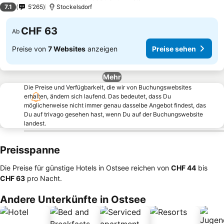
4 Sterne
7.1
5’265
Stockelsdorf
CHF 63
Ab
Preise von
7 Websites
anzeigen
Preise sehen
Mehr
Die Preise und Verfügbarkeit, die wir von Buchungswebsites
erhalten, ändern sich laufend. Das bedeutet, dass Du
möglicherweise nicht immer genau dasselbe Angebot findest, das
Du auf trivago gesehen hast, wenn Du auf der Buchungswebsite
landest.
Preisspanne
Die Preise für günstige Hotels in Ostsee reichen von
‎CHF 44
bis
‎CHF 63
pro Nacht.
Andere Unterkünfte in Ostsee