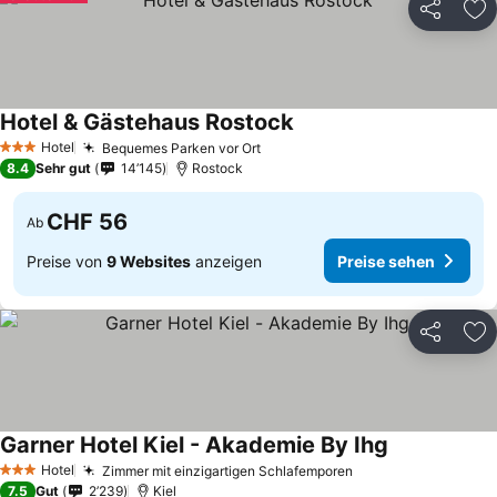
Teilen
Zu
Hotel & Gästehaus Rostock
Hotel
Bequemes Parken vor Ort
3 Sterne
8.4
Sehr gut
14’145
Rostock
CHF 56
Ab
Preise von
9 Websites
anzeigen
Preise sehen
Teilen
Zu
Garner Hotel Kiel - Akademie By Ihg
Hotel
Zimmer mit einzigartigen Schlafemporen
3 Sterne
7.5
Gut
2’239
Kiel