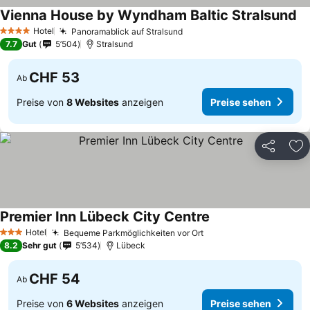
Vienna House by Wyndham Baltic Stralsund
Hotel
Panoramablick auf Stralsund
4 Sterne
7.7
Gut
5’504
Stralsund
CHF 53
Ab
Preise von
8 Websites
anzeigen
Preise sehen
Teilen
Zu
Premier Inn Lübeck City Centre
Hotel
Bequeme Parkmöglichkeiten vor Ort
3 Sterne
8.2
Sehr gut
5’534
Lübeck
CHF 54
Ab
Preise von
6 Websites
anzeigen
Preise sehen