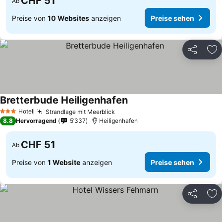
CHF 51
Ab
Preise von
10 Websites
anzeigen
Preise sehen
Teilen
Zu
Bretterbude Heiligenhafen
Hotel
Strandlage mit Meerblick
3 Sterne
8.8
Hervorragend
5’337
Heiligenhafen
CHF 51
Ab
Preise von
1 Website
anzeigen
Preise sehen
Teilen
Zu