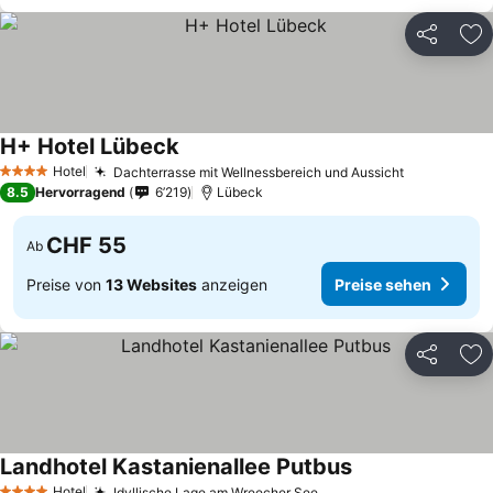
Teilen
Zu
H+ Hotel Lübeck
Hotel
Dachterrasse mit Wellnessbereich und Aussicht
4 Sterne
8.5
Hervorragend
6’219
Lübeck
CHF 55
Ab
Preise von
13 Websites
anzeigen
Preise sehen
Teilen
Zu
Landhotel Kastanienallee Putbus
Hotel
Idyllische Lage am Wreecher See