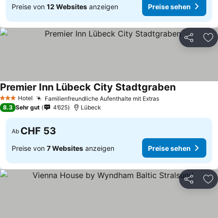
Preise von
12 Websites
anzeigen
Preise sehen
Teilen
Zu
Premier Inn Lübeck City Stadtgraben
Hotel
Familienfreundliche Aufenthalte mit Extras
3 Sterne
8.3
Sehr gut
4’625
Lübeck
CHF 53
Ab
Preise von
7 Websites
anzeigen
Preise sehen
Teilen
Zu