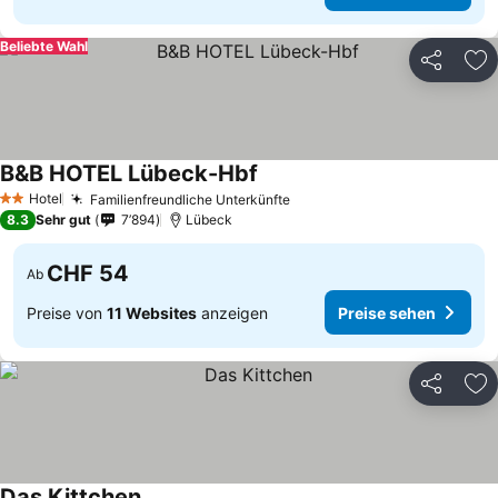
Beliebte Wahl
Teilen
Zu
B&B HOTEL Lübeck-Hbf
Hotel
Familienfreundliche Unterkünfte
2 Sterne
8.3
Sehr gut
7’894
Lübeck
CHF 54
Ab
Preise von
11 Websites
anzeigen
Preise sehen
Teilen
Zu
Das Kittchen