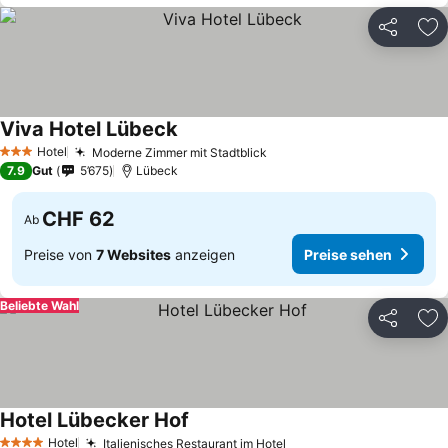
Teilen
Zu
Viva Hotel Lübeck
Hotel
Moderne Zimmer mit Stadtblick
3 Sterne
7.9
Gut
5’675
Lübeck
CHF 62
Ab
Preise von
7 Websites
anzeigen
Preise sehen
Beliebte Wahl
Teilen
Zu
Hotel Lübecker Hof
Hotel
Italienisches Restaurant im Hotel