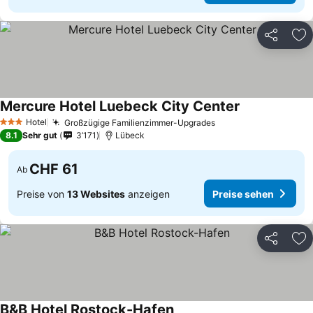
Teilen
Zu
Mercure Hotel Luebeck City Center
Hotel
Großzügige Familienzimmer-Upgrades
3 Sterne
8.1
Sehr gut
3’171
Lübeck
CHF 61
Ab
Preise von
13 Websites
anzeigen
Preise sehen
Teilen
Zu
B&B Hotel Rostock-Hafen