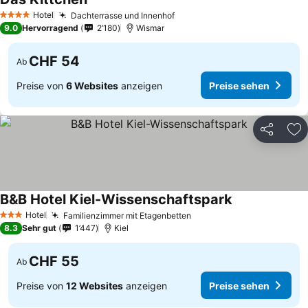
Hotel
Dachterrasse und Innenhof
4 Sterne
9.0
Hervorragend
2’180
Wismar
CHF 54
Ab
Preise von
6 Websites
anzeigen
Preise sehen
Teilen
Zu
B&B Hotel Kiel-Wissenschaftspark
Hotel
Familienzimmer mit Etagenbetten
3 Sterne
8.3
Sehr gut
1’447
Kiel
CHF 55
Ab
Preise von
12 Websites
anzeigen
Preise sehen