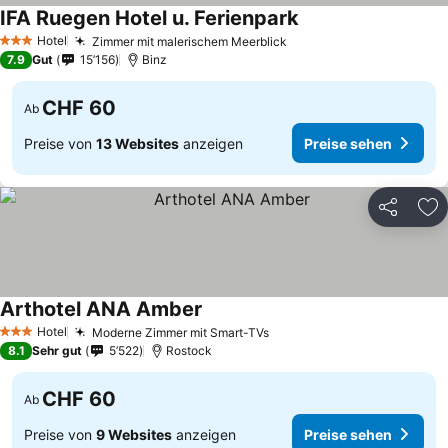
IFA Ruegen Hotel u. Ferienpark
Hotel
Zimmer mit malerischem Meerblick
3 Sterne
7.9
Gut
15’156
Binz
CHF 60
Ab
Preise von
13 Websites
anzeigen
Preise sehen
Teilen
Zu
Arthotel ANA Amber
Hotel
Moderne Zimmer mit Smart-TVs
3 Sterne
8.1
Sehr gut
5’522
Rostock
CHF 60
Ab
Preise von
9 Websites
anzeigen
Preise sehen