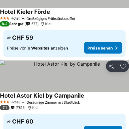
Hotel Kieler Förde
Hotel
Großzügiges Frühstücksbuffet
3 Sterne
8.2
Sehr gut
677
Kiel
CHF 59
Ab
Preise von
6 Websites
anzeigen
Preise sehen
Teilen
Zu
Hotel Astor Kiel by Campanile
Hotel
Geräumige Zimmer mit Stadtblick
3 Sterne
7.1
7’815
Kiel
CHF 60
Ab