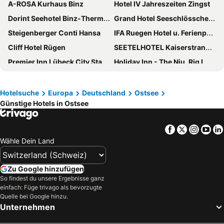
A-ROSA Kurhaus Binz
Hotel IV Jahreszeiten Zingst
Dorint Seehotel Binz-Therme Binz/Rügen
Grand Hotel Seeschlösschen Sea Retreat & SPA
Steigenberger Conti Hansa
IFA Ruegen Hotel u. Ferienpark
Cliff Hotel Rügen
SEETELHOTEL Kaiserstrand Beachhotel
Premier Inn Lübeck City Stadtgraben
Holiday Inn - The Niu, Rig LÜbeck By Ihg
Maritim Seehotel Timmendorfer Strand
Hafenhotel Meereszeiten
Hotel NEPTUN
PLAZA Premium Timmendorfer Strand
Hotelsuche
Europa
Deutschland
Ostsee
Günstige Hotels in Ostsee
Premier Inn Lübeck City Centre
aja Nordperd & Villen Göhren
Bretterbude Heiligenhafen
Park Inn by Radisson Lubeck
Facebook
Twitter
Insta
Yo
The Cozy Hotel Timmendorfer Strand
Hampton by Hilton Kiel
Wähle Dein Land
IntercityHotel Lübeck
LOEV - VELA Hotels
Radisson Blu Senator Hotel, Lübeck
Hotel IV Jahreszeiten Lübeck
Zu Google hinzufügen
ATLANTIC Hotel Lübeck
Steigenberger Grandhotel & Spa Heringsdorf
So findest du unsere Ergebnisse ganz
einfach: Füge trivago als bevorzugte
Vju Hotel Rügen
ScanHotels City
Quelle bei Google hinzu.
Unternehmen
IntercityHotel Kiel
Yachthafenresidenz Hohe Düne
Hotel Berliner Hof by Coffee Fellows Hotels
unique by ATLANTIC Hotels Kiel