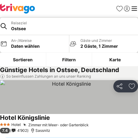
Favoriten
Einlog
Me
Reiseziel
Ostsee
An-/Abreise
Gäste und Zimmer
Daten wählen
2 Gäste, 1 Zimmer
Sortieren
Filtern
Karte
Günstige Hotels in Ostsee, Deutschland
So beeinflussen Zahlungen an uns unser Ranking
Teilen
Zu
Hotel Königslinie
Hotel
Zimmer mit Meer- oder Gartenblick
3 Sterne
7.4
4’902
Sassnitz