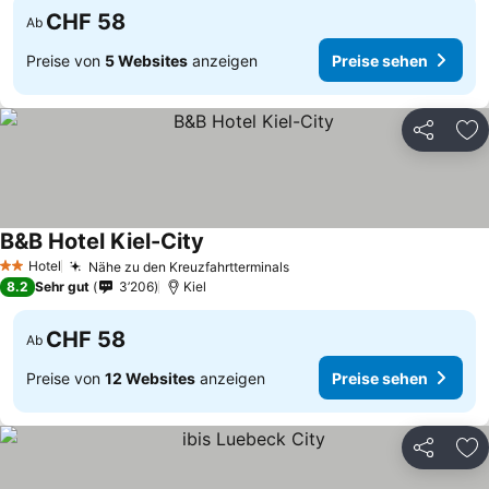
CHF 58
Ab
Preise von
5 Websites
anzeigen
Preise sehen
Teilen
Zu
B&B Hotel Kiel-City
Hotel
Nähe zu den Kreuzfahrtterminals
2 Sterne
8.2
Sehr gut
3’206
Kiel
CHF 58
Ab
Preise von
12 Websites
anzeigen
Preise sehen
Teilen
Zu