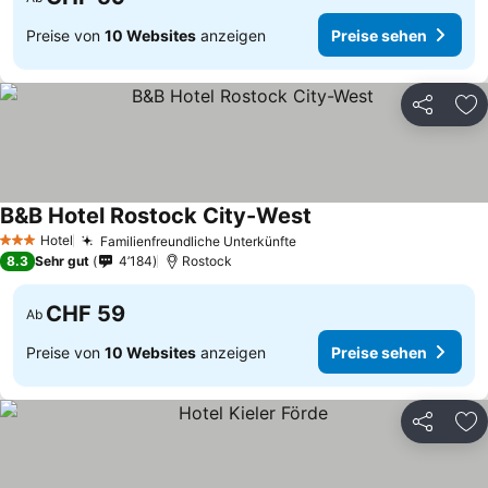
Preise von
10 Websites
anzeigen
Preise sehen
Teilen
Zu
B&B Hotel Rostock City-West
Hotel
Familienfreundliche Unterkünfte
3 Sterne
8.3
Sehr gut
4’184
Rostock
CHF 59
Ab
Preise von
10 Websites
anzeigen
Preise sehen
Teilen
Zu