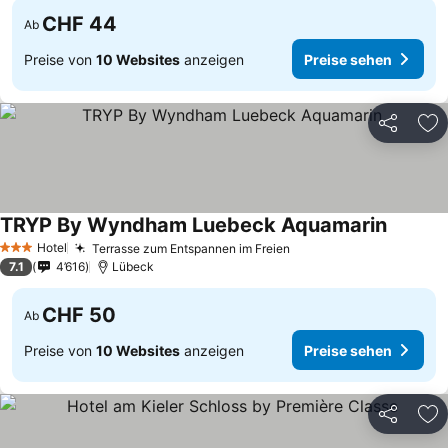
CHF 44
Ab
Preise von
10 Websites
anzeigen
Preise sehen
Teilen
Zu
TRYP By Wyndham Luebeck Aquamarin
Hotel
Terrasse zum Entspannen im Freien
3 Sterne
7.1
4’616
Lübeck
CHF 50
Ab
Preise von
10 Websites
anzeigen
Preise sehen
Teilen
Zu