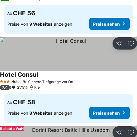
CHF 56
Ab
Preise von
9 Websites
anzeigen
Preise sehen
Teilen
Zu
Hotel Consul
Hotel
Sichere Tiefgarage vor Ort
3 Sterne
7.4
2’751
Kiel
CHF 58
Ab
Preise von
8 Websites
anzeigen
Preise sehen
Beliebte Wahl
Teilen
Zu