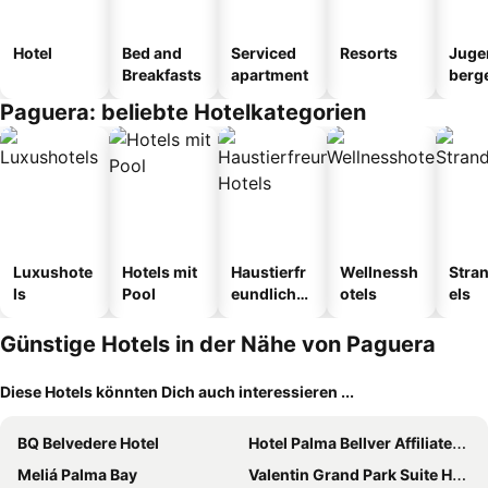
Hotel
Bed and
Serviced
Resorts
Juge
Breakfasts
apartment
berg
tel
Paguera: beliebte Hotelkategorien
Luxushote
Hotels mit
Haustierfr
Wellnessh
Stra
ls
Pool
eundliche
otels
els
Hotels
Günstige Hotels in der Nähe von Paguera
Diese Hotels könnten Dich auch interessieren ...
BQ Belvedere Hotel
Hotel Palma Bellver Affiliated by Meliá
Meliá Palma Bay
Valentin Grand Park Suite Hotel