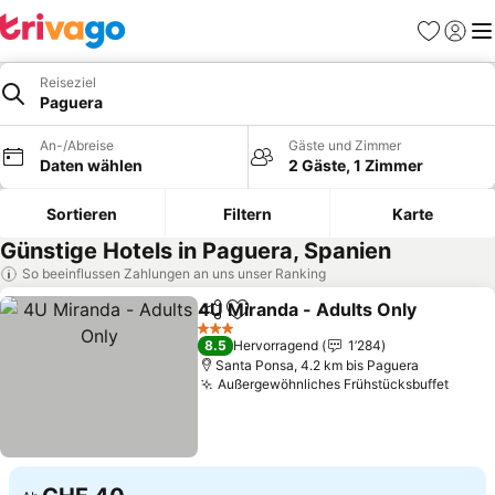
Favoriten
Einlog
Me
Reiseziel
Paguera
An-/Abreise
Gäste und Zimmer
Daten wählen
2 Gäste, 1 Zimmer
Sortieren
Filtern
Karte
Günstige Hotels in Paguera, Spanien
So beeinflussen Zahlungen an uns unser Ranking
4U Miranda - Adults Only
Teilen
Zu Favoriten hinzufügen
3 Sterne
8.5
Hervorragend
1’284
Santa Ponsa, 4.2 km bis Paguera
Außergewöhnliches Frühstücksbuffet