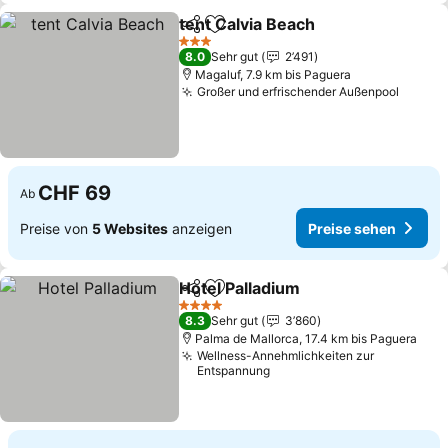
tent Calvia Beach
Teilen
Zu Favoriten hinzufügen
3 Sterne
8.0
Sehr gut
2’491
Magaluf, 7.9 km bis Paguera
Großer und erfrischender Außenpool
CHF 69
Ab
Preise von
5 Websites
anzeigen
Preise sehen
Hotel Palladium
Teilen
Zu Favoriten hinzufügen
4 Sterne
8.3
Sehr gut
3’860
Palma de Mallorca, 17.4 km bis Paguera
Wellness-Annehmlichkeiten zur
Entspannung