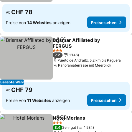
CHF 78
Ab
Preise von
14 Websites
anzeigen
Preise sehen
Brismar Affiliated by
Teilen
Zu Favoriten hinzufügen
FERGUS
3 Sterne
7.2
1’146
Puerto de Andraitx, 5.2 km bis Paguera
Panoramaterrasse mit Meerblick
Beliebte Wahl
CHF 79
Ab
Preise von
11 Websites
anzeigen
Preise sehen
Hotel Morlans
Teilen
Zu Favoriten hinzufügen
3 Sterne
8.4
Sehr gut
1’584