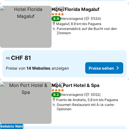
Hotel Florida Magaluf
Teilen
Zu Favoriten hinzufügen
4 Sterne
8.9
Hervorragend
5’534
Magaluf, 8.9 km bis Paguera
Panoramablick auf die Bucht von den
Zimmern
CHF 81
Ab
Preise von
14 Websites
anzeigen
Preise sehen
Mon Port Hotel & Spa
Teilen
Zu Favoriten hinzufügen
4 Sterne
9.2
Hervorragend
5’052
Puerto de Andraitx, 5.8 km bis Paguera
Gourmet-Restaurant mit À-la-carte-
Optionen
Beliebte Wahl