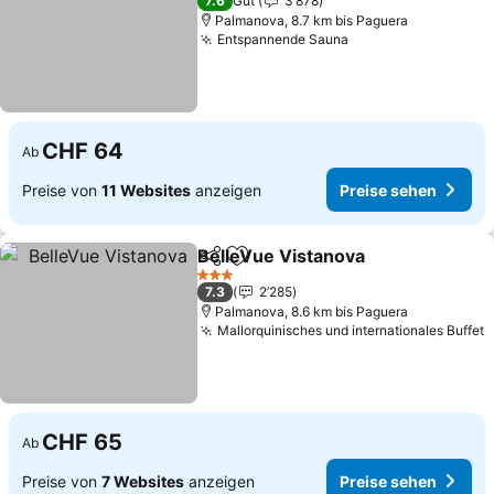
7.6
Gut
3’878
Palmanova, 8.7 km bis Paguera
Entspannende Sauna
CHF 64
Ab
Preise von
11 Websites
anzeigen
Preise sehen
BelleVue Vistanova
Teilen
Zu Favoriten hinzufügen
3 Sterne
7.3
2’285
Palmanova, 8.6 km bis Paguera
Mallorquinisches und internationales Buffet
CHF 65
Ab
Preise von
7 Websites
anzeigen
Preise sehen