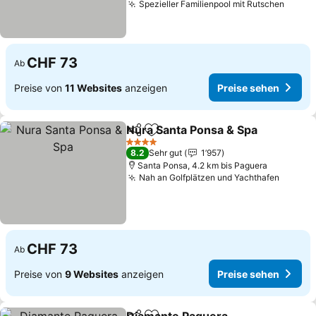
Spezieller Familienpool mit Rutschen
CHF 73
Ab
Preise von
11 Websites
anzeigen
Preise sehen
Nura Santa Ponsa & Spa
Teilen
Zu Favoriten hinzufügen
4 Sterne
8.2
Sehr gut
1’957
Santa Ponsa, 4.2 km bis Paguera
Nah an Golfplätzen und Yachthafen
CHF 73
Ab
Preise von
9 Websites
anzeigen
Preise sehen