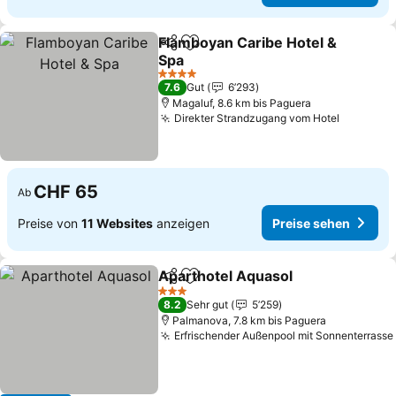
Flamboyan Caribe Hotel &
Teilen
Zu Favoriten hinzufügen
Spa
4 Sterne
7.6
Gut
6’293
Magaluf, 8.6 km bis Paguera
Direkter Strandzugang vom Hotel
CHF 65
Ab
Preise von
11 Websites
anzeigen
Preise sehen
Aparthotel Aquasol
Teilen
Zu Favoriten hinzufügen
3 Sterne
8.2
Sehr gut
5’259
Palmanova, 7.8 km bis Paguera
Erfrischender Außenpool mit Sonnenterrasse