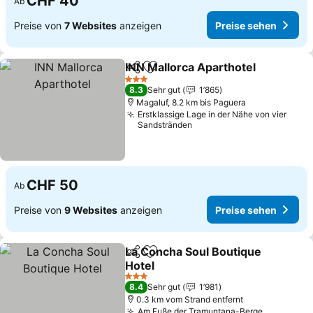
CHF 40
Ab
Preise von
7 Websites
anzeigen
Preise sehen
INN Mallorca Aparthotel
Teilen
Zu Favoriten hinzufügen
3 Sterne
8.3
Sehr gut
1’865
Magaluf, 8.2 km bis Paguera
Erstklassige Lage in der Nähe von vier
Sandstränden
CHF 50
Ab
Preise von
9 Websites
anzeigen
Preise sehen
La Concha Soul Boutique
Teilen
Zu Favoriten hinzufügen
Hotel
3 Sterne
8.4
Sehr gut
1’981
0.3 km vom Strand entfernt
Am Fuße der Tramuntana-Berge