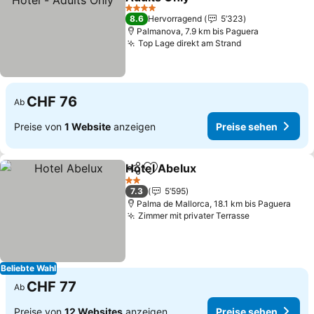
4 Sterne
8.6
Hervorragend
5’323
Palmanova, 7.9 km bis Paguera
Top Lage direkt am Strand
CHF 76
Ab
Preise von
1 Website
anzeigen
Preise sehen
Hotel Abelux
Teilen
Zu Favoriten hinzufügen
2 Sterne
7.3
5’595
Palma de Mallorca, 18.1 km bis Paguera
Zimmer mit privater Terrasse
Beliebte Wahl
CHF 77
Ab
Preise von
12 Websites
anzeigen
Preise sehen