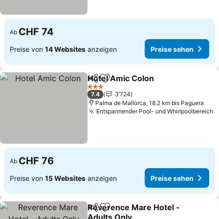
CHF 74
Ab
Preise von
14 Websites
anzeigen
Preise sehen
Hotel Amic Colon
Teilen
Zu Favoriten hinzufügen
3 Sterne
7.4
3’724
Palma de Mallorca, 18.2 km bis Paguera
Entspannender Pool- und Whirlpoolbereich
CHF 76
Ab
Preise von
15 Websites
anzeigen
Preise sehen
Reverence Mare Hotel -
Teilen
Zu Favoriten hinzufügen
Adults Only