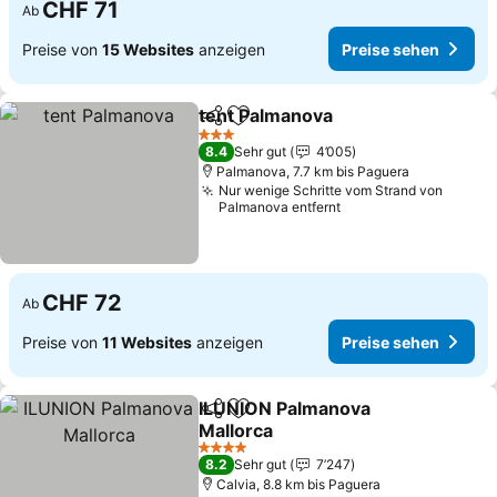
CHF 71
Ab
Preise von
15 Websites
anzeigen
Preise sehen
tent Palmanova
Teilen
Zu Favoriten hinzufügen
3 Sterne
8.4
Sehr gut
4’005
Palmanova, 7.7 km bis Paguera
Nur wenige Schritte vom Strand von
Palmanova entfernt
CHF 72
Ab
Preise von
11 Websites
anzeigen
Preise sehen
ILUNION Palmanova
Teilen
Zu Favoriten hinzufügen
Mallorca
4 Sterne
8.2
Sehr gut
7’247
Calvia, 8.8 km bis Paguera