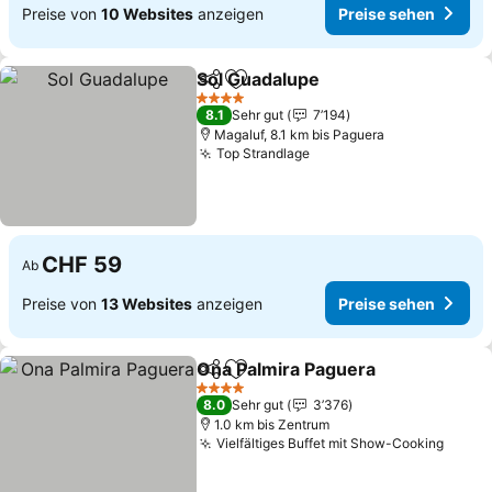
Preise von
10 Websites
anzeigen
Preise sehen
Sol Guadalupe
Teilen
Zu Favoriten hinzufügen
4 Sterne
8.1
Sehr gut
7’194
Magaluf, 8.1 km bis Paguera
Top Strandlage
CHF 59
Ab
Preise von
13 Websites
anzeigen
Preise sehen
Ona Palmira Paguera
Teilen
Zu Favoriten hinzufügen
4 Sterne
8.0
Sehr gut
3’376
1.0 km bis Zentrum
Vielfältiges Buffet mit Show-Cooking