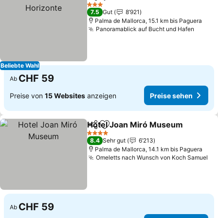
Teilen
Zu Favoriten hinzufügen
3 Sterne
7.5
Gut
8’921
Palma de Mallorca, 15.1 km bis Paguera
Panoramablick auf Bucht und Hafen
Beliebte Wahl
CHF 59
Ab
Preise von
15 Websites
anzeigen
Preise sehen
Hotel Joan Miró Museum
Teilen
Zu Favoriten hinzufügen
4 Sterne
8.4
Sehr gut
6’213
Palma de Mallorca, 14.1 km bis Paguera
Omeletts nach Wunsch von Koch Samuel
CHF 59
Ab