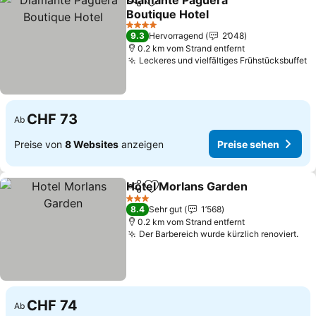
Diamante Paguera
Teilen
Zu Favoriten hinzufügen
Boutique Hotel
4 Sterne
9.3
Hervorragend
2’048
0.2 km vom Strand entfernt
Leckeres und vielfältiges Frühstücksbuffet
CHF 73
Ab
Preise von
8 Websites
anzeigen
Preise sehen
Hotel Morlans Garden
Teilen
Zu Favoriten hinzufügen
3 Sterne
8.4
Sehr gut
1’568
0.2 km vom Strand entfernt
Der Barbereich wurde kürzlich renoviert.
CHF 74
Ab