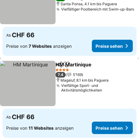
Santa Ponsa, 4.1 km bis Paguera
Vielfältiger Poolbereich mit Swim-up-Bars
CHF 66
Ab
Preise von
7 Websites
anzeigen
Preise sehen
HM Martinique
Teilen
Zu Favoriten hinzufügen
4 Sterne
7.4
5’169
Magaluf, 8.1 km bis Paguera
Vielfältige Sport- und
Aktivitätsmöglichkeiten
CHF 66
Ab
Preise von
11 Websites
anzeigen
Preise sehen