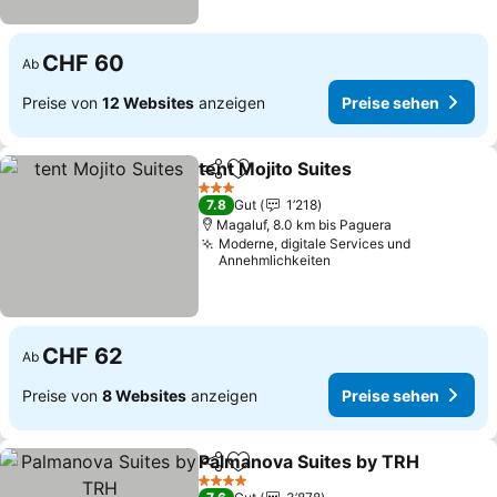
CHF 60
Ab
Preise von
12 Websites
anzeigen
Preise sehen
tent Mojito Suites
Teilen
Zu Favoriten hinzufügen
3 Sterne
7.8
Gut
1’218
Magaluf, 8.0 km bis Paguera
Moderne, digitale Services und
Annehmlichkeiten
CHF 62
Ab
Preise von
8 Websites
anzeigen
Preise sehen
Palmanova Suites by TRH
Teilen
Zu Favoriten hinzufügen
4 Sterne