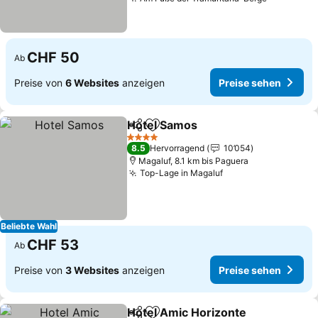
CHF 50
Ab
Preise von
6 Websites
anzeigen
Preise sehen
Hotel Samos
Teilen
Zu Favoriten hinzufügen
4 Sterne
8.5
Hervorragend
10’054
Magaluf, 8.1 km bis Paguera
Top-Lage in Magaluf
Beliebte Wahl
CHF 53
Ab
Preise von
3 Websites
anzeigen
Preise sehen
Hotel Amic Horizonte