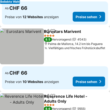
Beliebte Wahl
CHF 66
Ab
Preise von
12 Websites
anzeigen
Preise sehen
Eurostars Marivent
Teilen
Zu Favoriten hinzufügen
4 Sterne
8.5
Hervorragend
4’043
Palma de Mallorca, 14.2 km bis Paguera
Vielfältiges und frisches Frühstücksbuffet
CHF 66
Ab
Preise von
10 Websites
anzeigen
Preise sehen
Reverence Life Hotel -
Teilen
Zu Favoriten hinzufügen
Adults Only
4 Sterne
8.6
Hervorragend
5’655