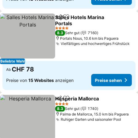
Salles Hotels Marina
Teilen
Zu Favoriten hinzufügen
Portals
4 Sterne
8.3
Sehr gut
7’160
Portals Nous, 10.6 km bis Paguera
Vielfältiges und hochwertiges Frühstück
Beliebte Wahl
CHF 78
Ab
Preise von
15 Websites
anzeigen
Preise sehen
Hesperia Mallorca
Teilen
Zu Favoriten hinzufügen
4 Sterne
8.3
Sehr gut
1’740
Palma de Mallorca, 15.0 km bis Paguera
Ruhiger Garten und saisonaler Pool