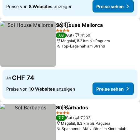
Preise von
8 Websites
anzeigen
Preise sehen
Sol House Mallorca
Teilen
Zu Favoriten hinzufügen
4 Sterne
7.8
Gut
4’150
Magaluf, 8.2 km bis Paguera
Top-Lage nah am Strand
CHF 74
Ab
Preise von
10 Websites
anzeigen
Preise sehen
Sol Barbados
Teilen
Zu Favoriten hinzufügen
4 Sterne
7.7
Gut
7’202
Magaluf, 8.3 km bis Paguera
Spannende Aktivitäten im Kinderclub