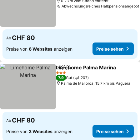
0.2 km vom Strand entfernt
Abwechslungsreiches Halbpensionsangebot
CHF 80
Ab
Preise von
6 Websites
anzeigen
Preise sehen
Limehome Palma Marina
Teilen
Zu Favoriten hinzufügen
3 Sterne
7.9
Gut
207
Palma de Mallorca, 15.7 km bis Paguera
CHF 80
Ab
Preise von
3 Websites
anzeigen
Preise sehen