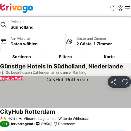
Favoriten
Einlog
Me
Reiseziel
Südholland
An-/Abreise
Gäste und Zimmer
Daten wählen
2 Gäste, 1 Zimmer
Sortieren
Filtern
Karte
Günstige Hotels in Südholland, Niederlande
So beeinflussen Zahlungen an uns unser Ranking
Beliebte Wahl
Teilen
Zu
CityHub Rotterdam
Preise sehen
Hotel
Vibrante Lage an der Witte de Withstraat
Preise sehen
2 Sterne
9.1
Hervorragend
8’850
Rotterdam