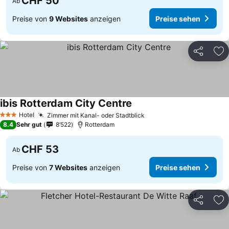
CHF 50
Ab
Preise von
9 Websites
anzeigen
Preise sehen
Teilen
Zu
ibis Rotterdam City Centre
Preise sehen
Hotel
Zimmer mit Kanal- oder Stadtblick
Preise sehen
3 Sterne
8.4
Sehr gut
8’522
Rotterdam
CHF 53
Ab
Preise von
7 Websites
anzeigen
Preise sehen
Teilen
Zu