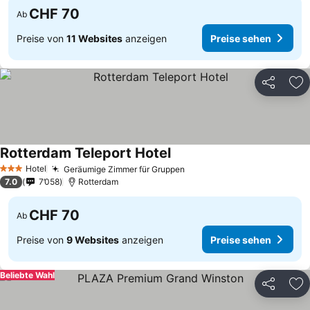
CHF 70
Ab
Preise von
11 Websites
anzeigen
Preise sehen
Teilen
Zu
Rotterdam Teleport Hotel
Preise sehen
Hotel
Geräumige Zimmer für Gruppen
Preise sehen
3 Sterne
7.0
7’058
Rotterdam
CHF 70
Ab
Preise von
9 Websites
anzeigen
Preise sehen
Beliebte Wahl
Teilen
Zu