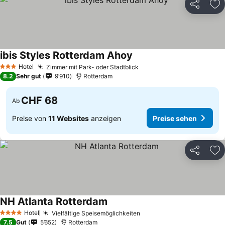
Teilen
Zu
ibis Styles Rotterdam Ahoy
Preise sehen
Hotel
Zimmer mit Park- oder Stadtblick
Preise sehen
3 Sterne
8.2
Sehr gut
9’910
Rotterdam
CHF 68
Ab
Preise von
11 Websites
anzeigen
Preise sehen
Teilen
Zu
NH Atlanta Rotterdam
Preise sehen
Hotel
Vielfältige Speisemöglichkeiten
Preise sehen
4 Sterne
7.5
Gut
5’652
Rotterdam