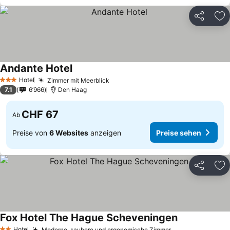
Teilen
Zu
Andante Hotel
Preise sehen
Hotel
Zimmer mit Meerblick
Preise sehen
3 Sterne
7.1
6’966
Den Haag
CHF 67
Ab
Preise von
6 Websites
anzeigen
Preise sehen
Teilen
Zu
Fox Hotel The Hague Scheveningen
Preise sehen
Hotel
Moderne, saubere und ergonomische Zimmer