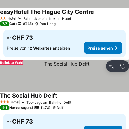
easyHotel The Hague City Centre
Preise sehen
Hotel
Fahrradverleih direkt im Hotel
Preise sehen
2 Sterne
7.7
Gut
8’465
Den Haag
CHF 73
Ab
Preise von
12 Websites
anzeigen
Preise sehen
Beliebte Wahl
Teilen
Zu
The Social Hub Delft
Preise sehen
Hotel
Top-Lage am Bahnhof Delft
Preise sehen
3 Sterne
9.1
Hervorragend
1’478
Delft
CHF 73
Ab