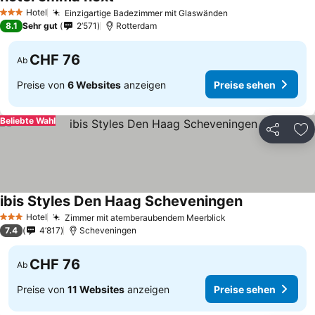
Preise sehen
Hotel
Einzigartige Badezimmer mit Glaswänden
Preise sehen
3 Sterne
8.1
Sehr gut
2’571
Rotterdam
CHF 76
Ab
Preise von
6 Websites
anzeigen
Preise sehen
Beliebte Wahl
Teilen
Zu
ibis Styles Den Haag Scheveningen
Preise sehen
Hotel
Zimmer mit atemberaubendem Meerblick
Preise sehen
3 Sterne
7.4
4’817
Scheveningen
CHF 76
Ab
Preise von
11 Websites
anzeigen
Preise sehen