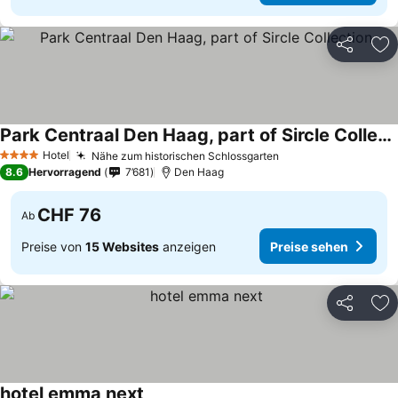
Teilen
Zu
Park Centraal Den Haag, part of Sircle Collection
Preise sehen
Hotel
Nähe zum historischen Schlossgarten
Preise sehen
4 Sterne
8.6
Hervorragend
7’681
Den Haag
CHF 76
Ab
Preise von
15 Websites
anzeigen
Preise sehen
Teilen
Zu
hotel emma next