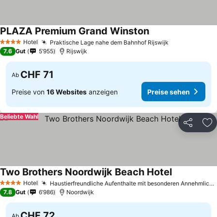
PLAZA Premium Grand Winston
Preise sehen
Hotel
Praktische Lage nahe dem Bahnhof Rijswijk
Preise sehen
4 Sterne
7.6
Gut
5’955
Rijswijk
CHF 71
Ab
Preise von
16 Websites
anzeigen
Preise sehen
Beliebte Wahl
Teilen
Zu
Two Brothers Noordwijk Beach Hotel
Preise sehe
Hotel
Haustierfreundliche Aufenthalte mit besonderen Annehmlichkeiten
4 Sterne
7.8
Gut
6’986
Noordwijk
CHF 72
Ab