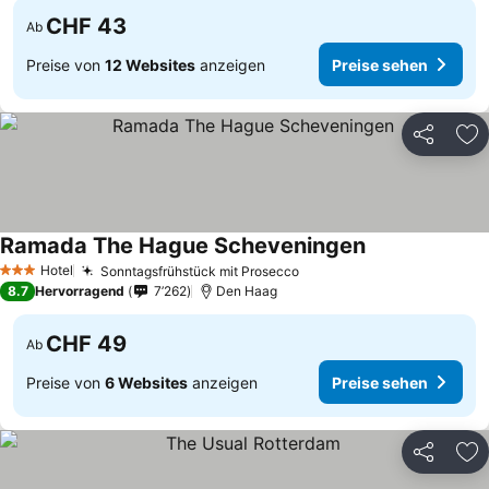
CHF 43
Ab
Preise von
12 Websites
anzeigen
Preise sehen
Teilen
Zu
Ramada The Hague Scheveningen
Preise sehen
Hotel
Sonntagsfrühstück mit Prosecco
Preise sehen
3 Sterne
8.7
Hervorragend
7’262
Den Haag
CHF 49
Ab
Preise von
6 Websites
anzeigen
Preise sehen
Teilen
Zu