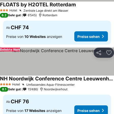
FLOATS by H2OTEL Rotterdam
Preise sehen
Hotel
Zentrale Lage direkt am Wasser
Preise sehen
3 Sterne
8.2
Sehr gut
6’545
Rotterdam
CHF 74
Ab
Preise von
10 Websites
anzeigen
Preise sehen
Beliebte Wahl
Teilen
Zu
NH Noordwijk Conference Centre Leeuwenhorst
Preise sehen
Hotel
Umfassendes Aqua-Fitnesscenter
Preise sehen
4 Sterne
8.1
Sehr gut
15’486
Noordwijkerhout
CHF 76
Ab
Preise von
17 Websites
anzeigen
Preise sehen