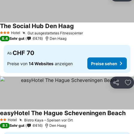
The Social Hub Den Haag
Preise sehen
Hotel
Gut ausgestattetes Fitnesscenter
Preise sehen
3 Sterne
8.4
Sehr gut
6’476
Den Haag
CHF 70
Ab
Preise von
14 Websites
anzeigen
Preise sehen
Teilen
Zu
easyHotel The Hague Scheveningen Beach
Pre
Hotel
Bistro Kaya – Speisen vor Ort
Preise sehen
2 Sterne
8.1
Sehr gut
6’416
Den Haag