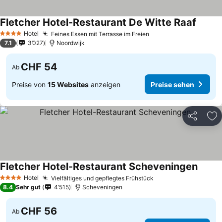
Fletcher Hotel-Restaurant De Witte Raaf
Preise
Hotel
Feines Essen mit Terrasse im Freien
Preise sehen
4 Sterne
7.1
3’027
Noordwijk
CHF 54
Ab
Preise von
15 Websites
anzeigen
Preise sehen
Teilen
Zu
Fletcher Hotel-Restaurant Scheveningen
Preise
Hotel
Vielfältiges und gepflegtes Frühstück
Preise sehen
4 Sterne
8.4
Sehr gut
4’515
Scheveningen
CHF 56
Ab