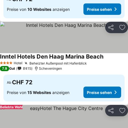
Preise von
10 Websites
anzeigen
Preise sehen
Teilen
Zu
Inntel Hotels Den Haag Marina Beach
Preise seh
Hotel
Beheizter Außenpool mit Hafenblick
Preise sehen
4 Sterne
7.9
Gut
8’415
Scheveningen
CHF 72
Ab
Preise von
15 Websites
anzeigen
Preise sehen
Beliebte Wahl
Teilen
Zu