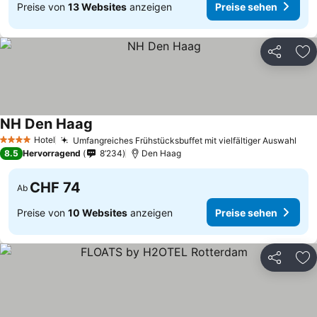
Preise von
13 Websites
anzeigen
Preise sehen
Teilen
Zu
NH Den Haag
Preise sehen
Hotel
Umfangreiches Frühstücksbuffet mit vielfältiger Auswahl
Pre
4 Sterne
8.5
Hervorragend
8’234
Den Haag
CHF 74
Ab
Preise von
10 Websites
anzeigen
Preise sehen
Teilen
Zu