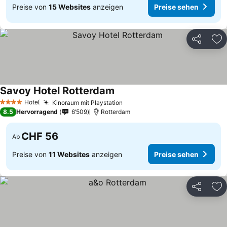
Preise von
15 Websites
anzeigen
Preise sehen
Teilen
Zu
Savoy Hotel Rotterdam
Preise sehen
Hotel
Kinoraum mit Playstation
Preise sehen
4 Sterne
8.5
Hervorragend
6’509
Rotterdam
CHF 56
Ab
Preise von
11 Websites
anzeigen
Preise sehen
Teilen
Zu