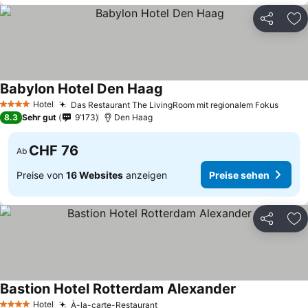
Teilen
Zu
Babylon Hotel Den Haag
Preise sehen
Hotel
Das Restaurant The LivingRoom mit regionalem Fokus
Preis
4 Sterne
8.3
Sehr gut
9’173
Den Haag
CHF 76
Ab
Preise von
16 Websites
anzeigen
Preise sehen
Teilen
Zu
Bastion Hotel Rotterdam Alexander
Preise sehen
Hotel
À-la-carte-Restaurant
Preise sehen