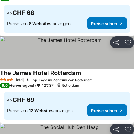
CHF 68
Ab
Preise von
8 Websites
anzeigen
Preise sehen
Teilen
Zu
The James Hotel Rotterdam
Preise sehen
Hotel
Top-Lage im Zentrum von Rotterdam
Preise sehen
4 Sterne
9.0
Hervorragend
12’337
Rotterdam
CHF 69
Ab
Preise von
12 Websites
anzeigen
Preise sehen
Teilen
Zu