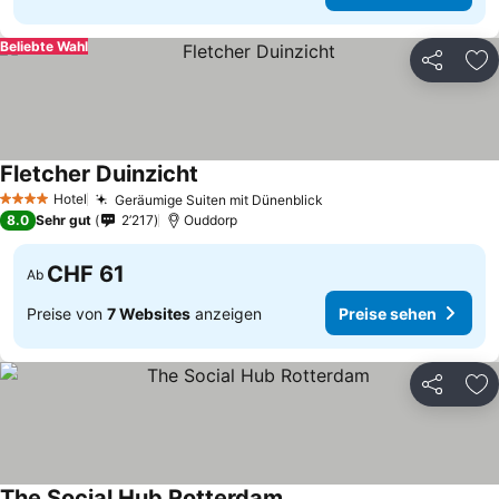
Beliebte Wahl
Teilen
Zu
Fletcher Duinzicht
Preise sehen
Hotel
Geräumige Suiten mit Dünenblick
Preise sehen
4 Sterne
8.0
Sehr gut
2’217
Ouddorp
CHF 61
Ab
Preise von
7 Websites
anzeigen
Preise sehen
Teilen
Zu
The Social Hub Rotterdam