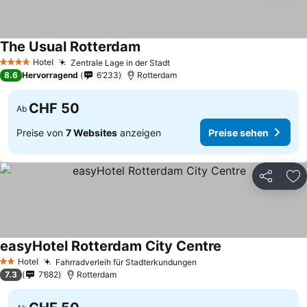
The Usual Rotterdam
Preise sehen
Hotel
Zentrale Lage in der Stadt
Preise sehen
4 Sterne
8.6
Hervorragend
6’233
Rotterdam
CHF 50
Ab
Preise von
7 Websites
anzeigen
Preise sehen
Teilen
Zu
easyHotel Rotterdam City Centre
Preise sehen
Hotel
Fahrradverleih für Stadterkundungen
Preise sehen
2 Sterne
7.3
7’682
Rotterdam