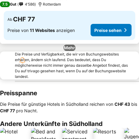
4 Sterne
7.5
Gut
4’586
Rotterdam
CHF 77
Ab
Preise von
11 Websites
anzeigen
Preise sehen
Mehr
Die Preise und Verfügbarkeit, die wir von Buchungswebsites
erhalten, ändern sich laufend. Das bedeutet, dass Du
möglicherweise nicht immer genau dasselbe Angebot findest, das
Du auf trivago gesehen hast, wenn Du auf der Buchungswebsite
landest.
Preisspanne
Die Preise für günstige Hotels in Südholland reichen von
‎CHF 43
bis
‎CHF 77
pro Nacht.
Andere Unterkünfte in Südholland