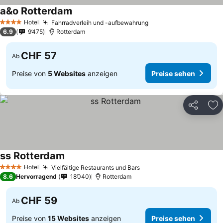
a&o Rotterdam
Preise sehen
Hotel
Fahrradverleih und -aufbewahrung
Preise sehen
4 Sterne
6.9
9’475
Rotterdam
CHF 57
Ab
Preise von
5 Websites
anzeigen
Preise sehen
Teilen
Zu
ss Rotterdam
Preise sehen
Hotel
Vielfältige Restaurants und Bars
Preise sehen
4 Sterne
8.6
Hervorragend
18’040
Rotterdam
CHF 59
Ab
Preise von
15 Websites
anzeigen
Preise sehen