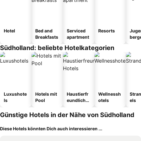
Hotel
Bed and
Serviced
Resorts
Juge
Breakfasts
apartment
berg
tel
Südholland: beliebte Hotelkategorien
Luxushote
Hotels mit
Haustierfr
Wellnessh
Stra
ls
Pool
eundliche
otels
els
Hotels
Günstige Hotels in der Nähe von Südholland
Diese Hotels könnten Dich auch interessieren ...