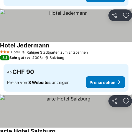
Teilen
Zu
Hotel Jedermann
Preise sehen
Hotel
Ruhiger Stadtgarten zum Entspannen
Preise sehen
3 Sterne
8.1
Sehr gut
4’008
Salzburg
CHF 90
Ab
Preise von
8 Websites
anzeigen
Preise sehen
Teilen
Zu
arte Hotel Salzburg