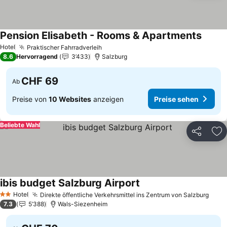
Pension Elisabeth - Rooms & Apartments
Preise
Hotel
Praktischer Fahrradverleih
Preise sehen
8.6
Hervorragend
3’433
Salzburg
CHF 69
Ab
Preise von
10 Websites
anzeigen
Preise sehen
Beliebte Wahl
Teilen
Zu
ibis budget Salzburg Airport
Preise sehen
Hotel
Direkte öffentliche Verkehrsmittel ins Zentrum von Salzburg
Prei
2 Sterne
7.3
5’388
Wals-Siezenheim