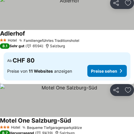
Teilen
Zu
Adlerhof
Preise sehen
Hotel
Familiengeführtes Traditionshotel
Preise sehen
2 Sterne
8.1
Sehr gut
6’094
Salzburg
CHF 80
Ab
Preise von
11 Websites
anzeigen
Preise sehen
Teilen
Zu
Motel One Salzburg-Süd
Preise sehen
Hotel
Bequeme Tiefgaragenparkplätze
Preise sehen
3 Sterne
8.7
Hervorragend
9’439
Salzburg