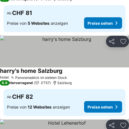
CHF 81
Ab
Preise von
5 Websites
anzeigen
Preise sehen
Teilen
Zu
harry's home Salzburg
Preise sehen
Hotel
Panoramablick im siebten Stock
Preise sehen
8.6
Hervorragend
3’757
Salzburg
CHF 82
Ab
Preise von
12 Websites
anzeigen
Preise sehen
Teilen
Zu