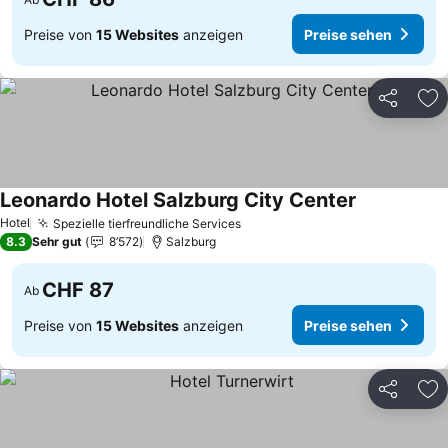
Preise von
15 Websites
anzeigen
Preise sehen
Teilen
Zu
Leonardo Hotel Salzburg City Center
Preise sehe
Hotel
Spezielle tierfreundliche Services
Preise sehen
8.3
Sehr gut
8’572
Salzburg
CHF 87
Ab
Preise von
15 Websites
anzeigen
Preise sehen
Teilen
Zu