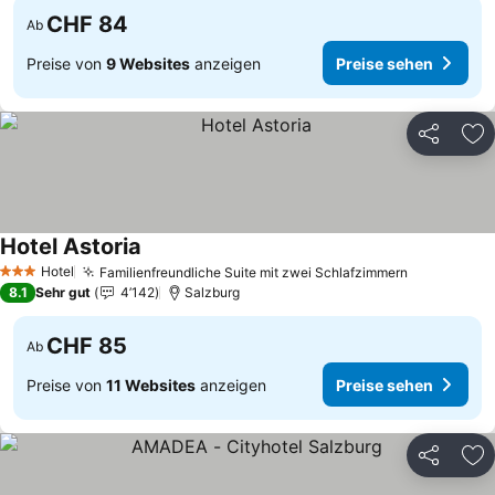
CHF 84
Ab
Preise von
9 Websites
anzeigen
Preise sehen
Teilen
Zu
Hotel Astoria
Preise sehen
Hotel
Familienfreundliche Suite mit zwei Schlafzimmern
Preise seh
3 Sterne
8.1
Sehr gut
4’142
Salzburg
CHF 85
Ab
Preise von
11 Websites
anzeigen
Preise sehen
Teilen
Zu