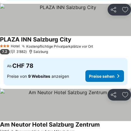
Teilen
Zu
PLAZA INN Salzburg City
Preise sehen
Hotel
Kostenpflichtige Privatparkplätze vor Ort
Preise sehen
3 Sterne
7.2
3’882
Salzburg
CHF 78
Ab
Preise von
9 Websites
anzeigen
Preise sehen
Teilen
Zu
Am Neutor Hotel Salzburg Zentrum
Preise sehen