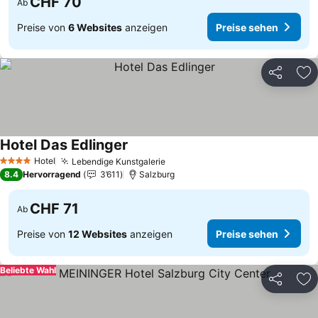
CHF 70
Ab
Preise von
6 Websites
anzeigen
Preise sehen
Teilen
Zu
Hotel Das Edlinger
Preise sehen
Hotel
Lebendige Kunstgalerie
Preise sehen
4 Sterne
8.4
Hervorragend
3’611
Salzburg
CHF 71
Ab
Preise von
12 Websites
anzeigen
Preise sehen
Beliebte Wahl
Teilen
Zu