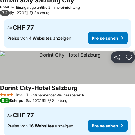
Urban Stay Salzburg City
Preise sehen
Hotel
Einzigartige antike Zimmereinrichtung
Preise sehen
7.2
2’202
Salzburg
CHF 77
Ab
Preise von
4 Websites
anzeigen
Preise sehen
Teilen
Zu
Dorint City-Hotel Salzburg
Preise sehen
Hotel
Entspannender Wellnessbereich
Preise sehen
4 Sterne
8.2
Sehr gut
10’319
Salzburg
CHF 77
Ab
Preise von
16 Websites
anzeigen
Preise sehen