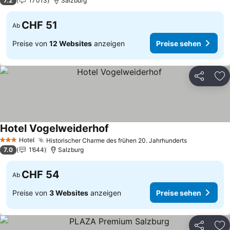
7.2
17’013
Salzburg
CHF 51
Ab
Preise von
12 Websites
anzeigen
Preise sehen
Teilen
Zu
Hotel Vogelweiderhof
Preise sehen
Hotel
Historischer Charme des frühen 20. Jahrhunderts
Preise seh
3 Sterne
7.0
1’644
Salzburg
CHF 54
Ab
Preise von
3 Websites
anzeigen
Preise sehen