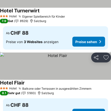
Hotel Turnerwirt
Preise sehen
Hotel
Eigener Spielbereich für Kinder
Preise sehen
3 Sterne
7.9
Gut
8’629
Salzburg
CHF 88
Ab
Preise von
3 Websites
anzeigen
Preise sehen
Teilen
Zu
Hotel Flair
Preise sehen
Hotel
Balkone oder Terrassen in ausgewählten Zimmern
Preise seh
3 Sterne
8.1
Sehr gut
5’993
Salzburg
CHF 88
Ab