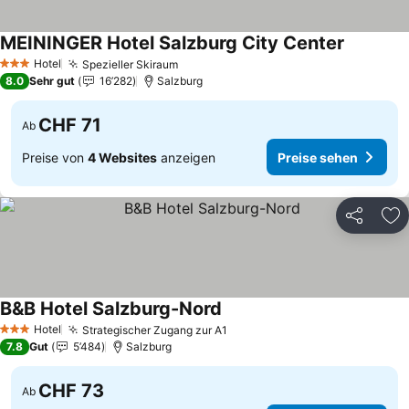
MEININGER Hotel Salzburg City Center
Preise se
Hotel
Spezieller Skiraum
Preise sehen
3 Sterne
8.0
Sehr gut
16’282
Salzburg
CHF 71
Ab
Preise von
4 Websites
anzeigen
Preise sehen
Teilen
Zu
B&B Hotel Salzburg-Nord
Preise sehen
Hotel
Strategischer Zugang zur A1
Preise sehen
3 Sterne
7.8
Gut
5’484
Salzburg
CHF 73
Ab