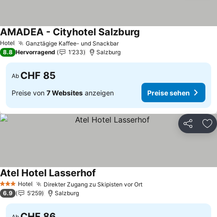
AMADEA - Cityhotel Salzburg
Preise sehen
Hotel
Ganztägige Kaffee- und Snackbar
Preise sehen
8.8
Hervorragend
1’233
Salzburg
CHF 85
Ab
Preise von
7 Websites
anzeigen
Preise sehen
Teilen
Zu
Atel Hotel Lasserhof
Preise sehen
Hotel
Direkter Zugang zu Skipisten vor Ort
Preise sehen
3 Sterne
6.9
5’259
Salzburg
CHF 86
Ab