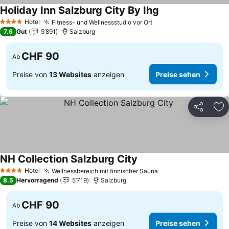
Holiday Inn Salzburg City By Ihg
Preise sehen
Hotel
Fitness- und Wellnessstudio vor Ort
Preise sehen
4 Sterne
7.6
Gut
5’891
Salzburg
CHF 90
Ab
Preise von
13 Websites
anzeigen
Preise sehen
Teilen
Zu
NH Collection Salzburg City
Preise sehen
Hotel
Wellnessbereich mit finnischer Sauna
Preise sehen
4 Sterne
8.5
Hervorragend
5’719
Salzburg
CHF 90
Ab
Preise von
14 Websites
anzeigen
Preise sehen