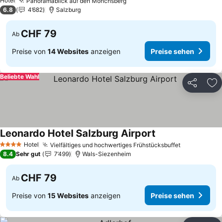
Hotel
Panoramablick auf den Mönchsberg
Preise sehen
6.8
4’682
Salzburg
CHF 79
Ab
Preise von
14 Websites
anzeigen
Preise sehen
Beliebte Wahl
Teilen
Zu
Leonardo Hotel Salzburg Airport
Preise sehen
Hotel
Vielfältiges und hochwertiges Frühstücksbuffet
Preise seh
4 Sterne
8.4
Sehr gut
7’499
Wals-Siezenheim
CHF 79
Ab
Preise von
15 Websites
anzeigen
Preise sehen