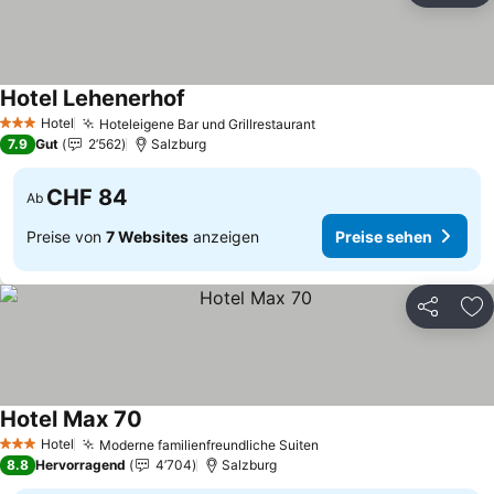
Hotel Lehenerhof
Preise sehen
Hotel
Hoteleigene Bar und Grillrestaurant
Preise sehen
3 Sterne
7.9
Gut
2’562
Salzburg
CHF 84
Ab
Preise von
7 Websites
anzeigen
Preise sehen
Teilen
Zu
Hotel Max 70
Preise sehen
Hotel
Moderne familienfreundliche Suiten
Preise sehen
3 Sterne
8.8
Hervorragend
4’704
Salzburg