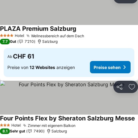
Teilen
Zu
PLAZA Premium Salzburg
Preise sehen
Hotel
Wellnessbereich auf dem Dach
Preise sehen
4 Sterne
7.7
Gut
7’210
Salzburg
CHF 61
Ab
Preise von
12 Websites
anzeigen
Preise sehen
Teilen
Zu
Four Points Flex by Sheraton Salzburg Messe
P
Hotel
Zimmer mit eigenem Balkon
Preise sehen
3 Sterne
8.1
Sehr gut
7’490
Salzburg