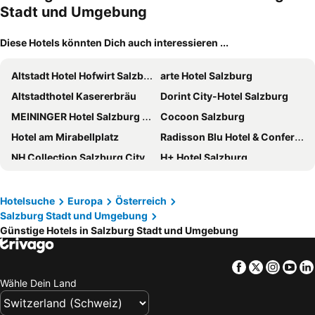
Stadt und Umgebung
Diese Hotels könnten Dich auch interessieren ...
Altstadt Hotel Hofwirt Salzburg
arte Hotel Salzburg
Altstadthotel Kasererbräu
Dorint City-Hotel Salzburg
MEININGER Hotel Salzburg City Center
Cocoon Salzburg
Hotel am Mirabellplatz
Radisson Blu Hotel & Conference Centre, Salzburg
NH Collection Salzburg City
H+ Hotel Salzburg
Design Hotel zum Hirschen Salzburg
HYPERION Hotel Salzburg
Austria Trend Hotel Europa Salzburg
Hotel Mercure Salzburg City
Hotelsuche
Europa
Österreich
Salzburg Stadt und Umgebung
Am Neutor Hotel Salzburg Zentrum
PLAZA Premium Salzburg
Günstige Hotels in Salzburg Stadt und Umgebung
Four Points Flex by Sheraton Salzburg Messe
The Passenger, a Tribute Portfolio Hotel
Hotel IMLAUER & Bräu
Hotel Max 70
Facebook
Twitter
Insta
Yo
Imlauer Hotel Pitter Salzburg
Motel One Salzburg-Süd
Wähle Dein Land
Leonardo Boutique Hotel Salzburg Gablerbräu
Boutique Hotel das Salz