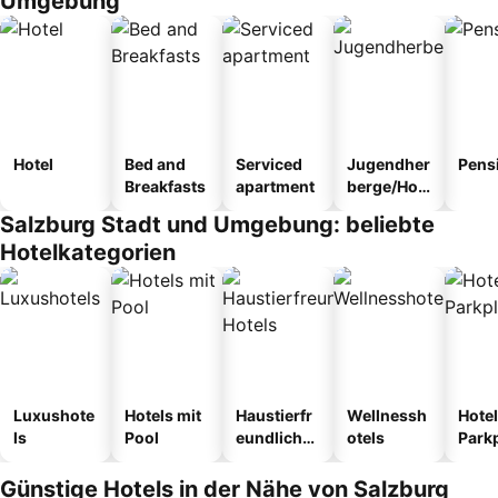
Umgebung
Hotel
Bed and
Serviced
Jugendher
Pens
Breakfasts
apartment
berge/Hos
tel
Salzburg Stadt und Umgebung: beliebte
Hotelkategorien
Luxushote
Hotels mit
Haustierfr
Wellnessh
Hotel
ls
Pool
eundliche
otels
Park
Hotels
Günstige Hotels in der Nähe von Salzburg