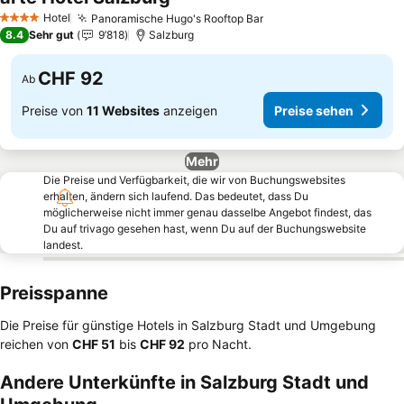
Preise sehen
Hotel
Panoramische Hugo's Rooftop Bar
Preise sehen
4 Sterne
8.4
Sehr gut
9’818
Salzburg
CHF 92
Ab
Preise von
11 Websites
anzeigen
Preise sehen
Mehr
Die Preise und Verfügbarkeit, die wir von Buchungswebsites
erhalten, ändern sich laufend. Das bedeutet, dass Du
möglicherweise nicht immer genau dasselbe Angebot findest, das
Du auf trivago gesehen hast, wenn Du auf der Buchungswebsite
landest.
Preisspanne
Die Preise für günstige Hotels in Salzburg Stadt und Umgebung
reichen von
‎CHF 51
bis
‎CHF 92
pro Nacht.
Andere Unterkünfte in Salzburg Stadt und