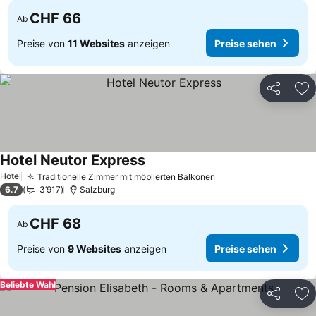
CHF 66
Ab
Preise von
11 Websites
anzeigen
Preise sehen
Teilen
Zu
Hotel Neutor Express
Preise sehen
Hotel
Traditionelle Zimmer mit möblierten Balkonen
Preise sehen
6.7
3’917
Salzburg
CHF 68
Ab
Preise von
9 Websites
anzeigen
Preise sehen
Beliebte Wahl
Teilen
Zu