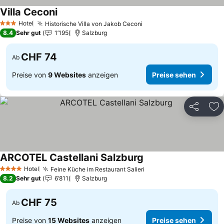
Villa Ceconi
Preise sehen
Hotel
Historische Villa von Jakob Ceconi
Preise sehen
3 Sterne
8.4
Sehr gut
1’195
Salzburg
CHF 74
Ab
Preise von
9 Websites
anzeigen
Preise sehen
Teilen
Zu
ARCOTEL Castellani Salzburg
Preise sehen
Hotel
Feine Küche im Restaurant Salieri
Preise sehen
4 Sterne
8.2
Sehr gut
6’811
Salzburg
CHF 75
Ab
Preise von
15 Websites
anzeigen
Preise sehen