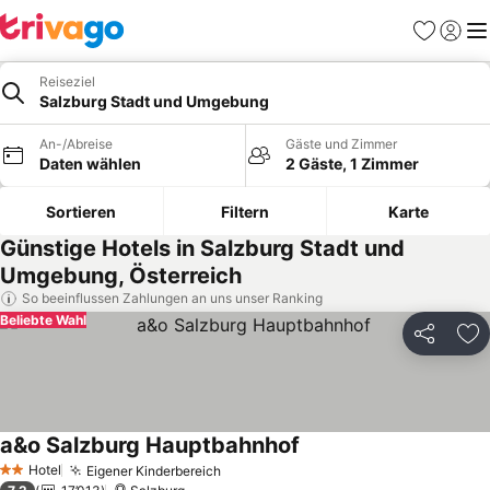
Favoriten
Einlog
Me
Reiseziel
Salzburg Stadt und Umgebung
An-/Abreise
Gäste und Zimmer
Daten wählen
2 Gäste, 1 Zimmer
Sortieren
Filtern
Karte
Günstige Hotels in Salzburg Stadt und
Umgebung, Österreich
So beeinflussen Zahlungen an uns unser Ranking
Beliebte Wahl
Teilen
Zu
a&o Salzburg Hauptbahnhof
Preise sehen
Hotel
Eigener Kinderbereich
Preise sehen
2 Sterne