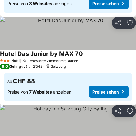
Preise von
3 Websites
anzeigen
Preise sehen
Teilen
Zu
Hotel Das Junior by MAX 70
Preise sehen
Hotel
Renovierte Zimmer mit Balkon
Preise sehen
3 Sterne
8.0
Sehr gut
2’542
Salzburg
CHF 88
Ab
Preise von
7 Websites
anzeigen
Preise sehen
Teilen
Zu