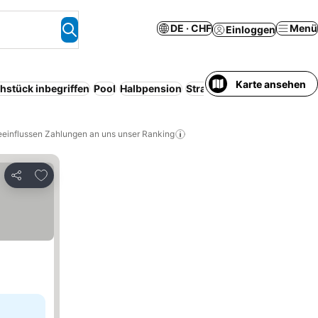
DE · CHF
Menü
Einloggen
Karte ansehen
hstück inbegriffen
Pool
Halbpension
Strand
Klimaanlage
Resor
eeinflussen Zahlungen an uns unser Ranking
Zu Favoriten hinzufügen
Teilen