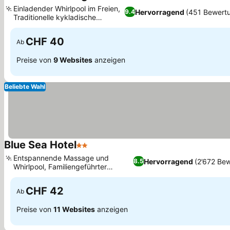
3 Sterne
Preise sehen
Einladender Whirlpool im Freien,
Hervorragend
(451 Bewert
9.4
Traditionelle kykladische
Preise sehen
Architektur
CHF 40
Ab
Preise von
9 Websites
anzeigen
Beliebte Wahl
Blue Sea Hotel
2 Sterne
Preise sehen
Entspannende Massage und
Hervorragend
(2’672 Be
8.5
Whirlpool, Familiengeführter
Preise sehen
kykladischer Charme
CHF 42
Ab
Preise von
11 Websites
anzeigen