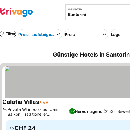
Reiseziel
Filter
Preis – aufsteigend
Preis
Lage
Günstige Hotels in Santorin
Galatia Villas
3 Sterne
Preise sehen
Private Whirlpools auf dem
Hervorragend
(2’534 Bewer
8.7
Balkon, Traditioneller
Preise sehen
kykladischer Baustil
CHF 24
Ab