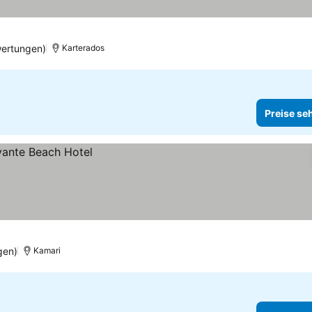
wertungen)
Karterados
Preise se
gen)
Kamari