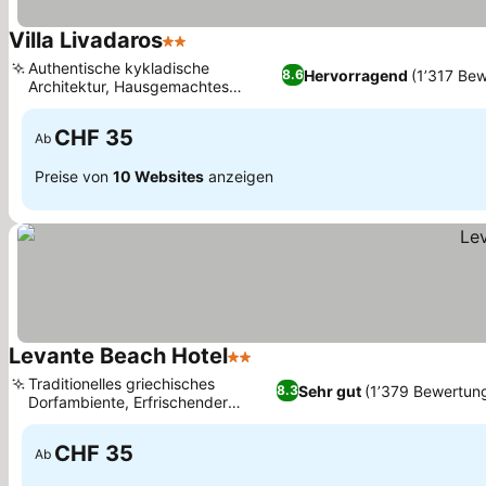
Villa Livadaros
2 Sterne
Preise sehen
Authentische kykladische
Hervorragend
(1’317 Be
8.6
Architektur, Hausgemachtes
Preise sehen
griechisches Frühstück
CHF 35
Ab
Preise von
10 Websites
anzeigen
Levante Beach Hotel
2 Sterne
Preise sehen
Traditionelles griechisches
Sehr gut
(1’379 Bewertun
8.3
Dorfambiente, Erfrischender
Preise sehen
Swimmingpool
CHF 35
Ab