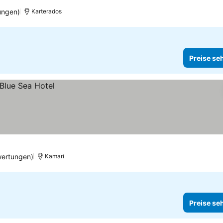
ungen)
Karterados
Preise se
wertungen)
Kamari
Preise se