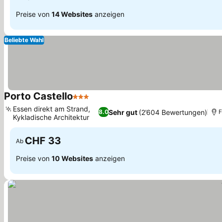
Preise von
14 Websites
anzeigen
Beliebte Wahl
Porto Castello
3 Sterne
Preise sehen
Essen direkt am Strand,
Sehr gut
(2’604 Bewertungen)
8.0
F
Kykladische Architektur
Preise sehen
CHF 33
Ab
Preise von
10 Websites
anzeigen