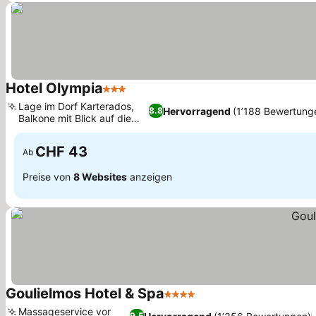
Hotel Olympia
3 Sterne
Preise sehen
Lage im Dorf Karterados,
Hervorragend
(1’188 Bewertung
8.8
Balkone mit Blick auf die
Preise sehen
Ägäis
CHF 43
Ab
Preise von
8 Websites
anzeigen
Goulielmos Hotel & Spa
4 Sterne
Preise sehen
Massageservice vor
9.5