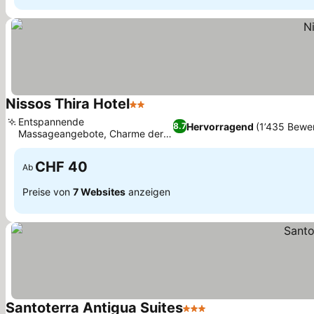
Nissos Thira Hotel
2 Sterne
Preise sehen
Entspannende
Hervorragend
(1’435 Bewe
8.7
Massageangebote, Charme der
Preise sehen
kykladischen Architektur
CHF 40
Ab
Preise von
7 Websites
anzeigen
Santoterra Antigua Suites