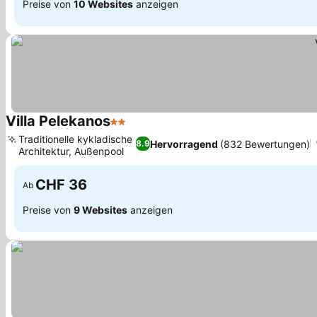
Preise von
10 Websites
anzeigen
Villa Pelekanos
2 Sterne
Preise sehen
Traditionelle kykladische
Hervorragend
(832 Bewertungen)
8.9
Architektur, Außenpool
Preise sehen
CHF 36
Ab
Preise von
9 Websites
anzeigen