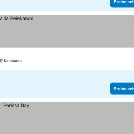
Preise se
Karterados
Preise se