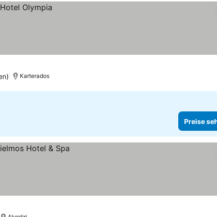
en)
Karterados
Preise se
Akrotiri