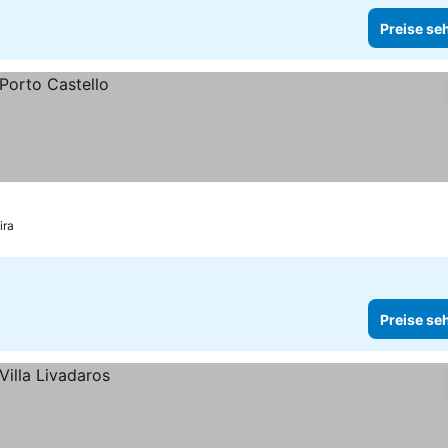
Preise se
ira
Preise se