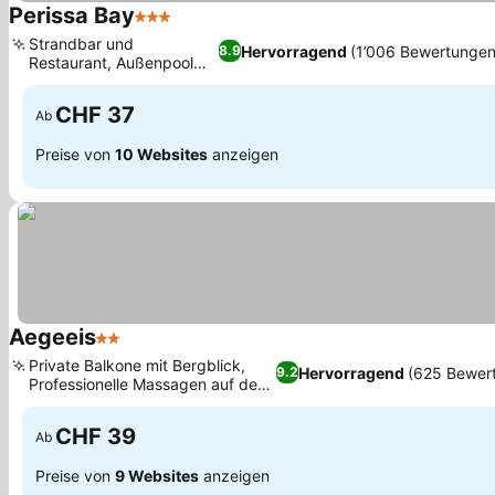
Perissa Bay
3 Sterne
Preise sehen
Strandbar und
Hervorragend
(1’006 Bewertungen
8.9
Restaurant, Außenpool
Preise sehen
mit Whirlpool
CHF 37
Ab
Preise von
10 Websites
anzeigen
Aegeeis
2 Sterne
Preise sehen
Private Balkone mit Bergblick,
Hervorragend
(625 Bewer
9.2
Professionelle Massagen auf dem
Preise sehen
Zimmer
CHF 39
Ab
Preise von
9 Websites
anzeigen