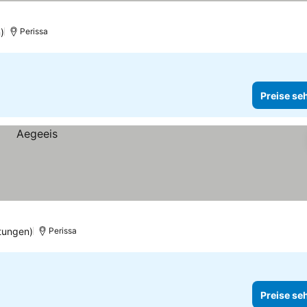
)
Perissa
Preise se
tungen)
Perissa
Preise se