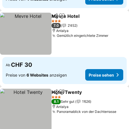
Mevre Hotel
Teilen
Zu Favoriten hinzufügen
3 Sterne
7.0
2’452
Antalya
Gemütlich eingerichtete Zimmer
CHF 30
Ab
Preise von
6 Websites
anzeigen
Preise sehen
Hotel Twenty
Teilen
Zu Favoriten hinzufügen
3 Sterne
8.1
Sehr gut
1’626
Antalya
Panoramablick von der Dachterrasse