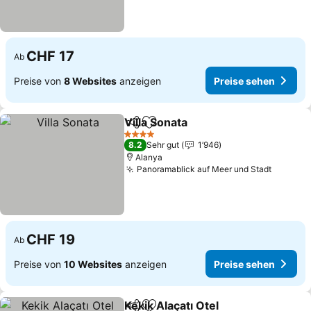
CHF 17
Ab
Preise von
8 Websites
anzeigen
Preise sehen
Villa Sonata
Teilen
Zu Favoriten hinzufügen
4 Sterne
8.2
Sehr gut
1’946
Alanya
Panoramablick auf Meer und Stadt
CHF 19
Ab
Preise von
10 Websites
anzeigen
Preise sehen
Kekik Alaçatı Otel