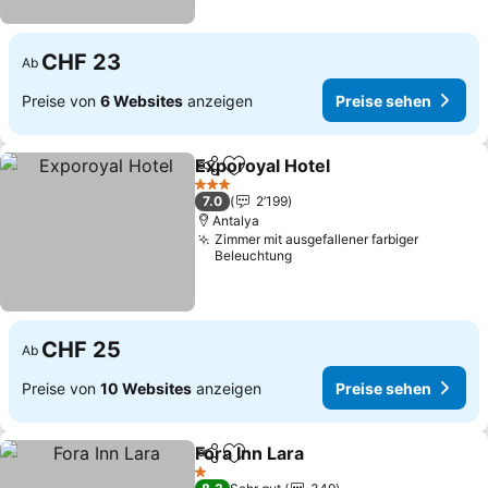
CHF 23
Ab
Preise von
6 Websites
anzeigen
Preise sehen
Exporoyal Hotel
Teilen
Zu Favoriten hinzufügen
3 Sterne
7.0
2’199
Antalya
Zimmer mit ausgefallener farbiger
Beleuchtung
CHF 25
Ab
Preise von
10 Websites
anzeigen
Preise sehen
Fora Inn Lara
Teilen
Zu Favoriten hinzufügen
1 Sterne