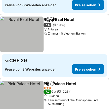
Preise von
8 Websites
anzeigen
Preise sehen
Royal Ezel Hotel
Teilen
Zu Favoriten hinzufügen
7.4
1’082
Antalya
Zimmer mit eigenem Balkon
CHF 29
Ab
Preise von
8 Websites
anzeigen
Preise sehen
Pink Palace Hotel
Teilen
Zu Favoriten hinzufügen
3 Sterne
7.7
Gut
2’234
Oludeniz
Familienfreundliche Atmosphäre und
Ausstattung