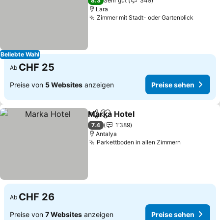
8.3
Sehr gut
349
Lara
Zimmer mit Stadt- oder Gartenblick
Beliebte Wahl
CHF 25
Ab
Preise von
5 Websites
anzeigen
Preise sehen
Marka Hotel
Teilen
Zu Favoriten hinzufügen
7.4
1’389
Antalya
Parkettboden in allen Zimmern
CHF 26
Ab
Preise von
7 Websites
anzeigen
Preise sehen