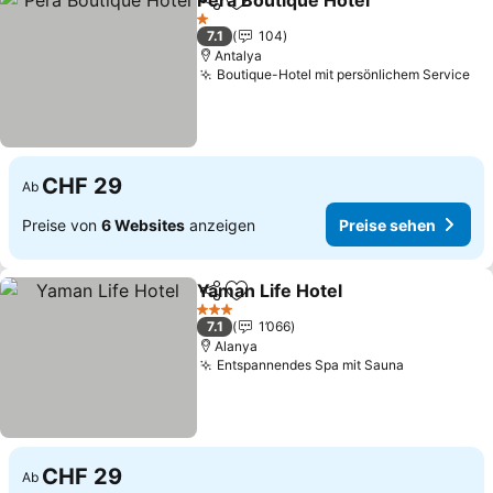
Pera Boutique Hotel
Teilen
Zu Favoriten hinzufügen
1 Sterne
7.1
104
Antalya
Boutique-Hotel mit persönlichem Service
CHF 29
Ab
Preise von
6 Websites
anzeigen
Preise sehen
Yaman Life Hotel
Teilen
Zu Favoriten hinzufügen
3 Sterne
7.1
1’066
Alanya
Entspannendes Spa mit Sauna
CHF 29
Ab