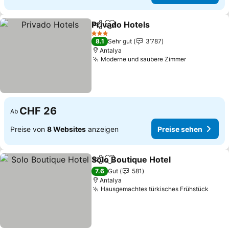
Privado Hotels
Teilen
Zu Favoriten hinzufügen
3 Sterne
8.1
Sehr gut
3’787
Antalya
Moderne und saubere Zimmer
CHF 26
Ab
Preise von
8 Websites
anzeigen
Preise sehen
Solo Boutique Hotel
Teilen
Zu Favoriten hinzufügen
7.6
Gut
581
Antalya
Hausgemachtes türkisches Frühstück