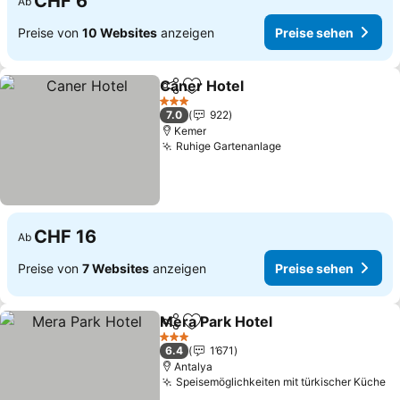
CHF 6
Ab
Preise von
10 Websites
anzeigen
Preise sehen
Caner Hotel
Teilen
Zu Favoriten hinzufügen
3 Sterne
7.0
922
Kemer
Ruhige Gartenanlage
CHF 16
Ab
Preise von
7 Websites
anzeigen
Preise sehen
Mera Park Hotel
Teilen
Zu Favoriten hinzufügen
3 Sterne
6.4
1’671
Antalya
Speisemöglichkeiten mit türkischer Küche