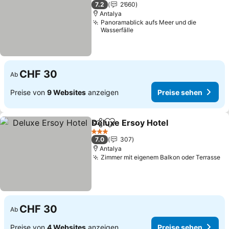
3 Sterne
7.2
2’660
Antalya
Panoramablick aufs Meer und die
Wasserfälle
CHF 30
Ab
Preise von
9 Websites
anzeigen
Preise sehen
Deluxe Ersoy Hotel
Teilen
Zu Favoriten hinzufügen
3 Sterne
7.0
307
Antalya
Zimmer mit eigenem Balkon oder Terrasse
CHF 30
Ab
Preise von
4 Websites
anzeigen
Preise sehen