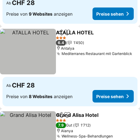
CHF 28
Ab
Preise von
9 Websites
anzeigen
Preise sehen
ATALLA HOTEL
Teilen
Zu Favoriten hinzufügen
3 Sterne
6.4
1’450
Antalya
Mediterranes Restaurant mit Gartenblick
CHF 28
Ab
Preise von
8 Websites
anzeigen
Preise sehen
Grand Alisa Hotel
Teilen
Zu Favoriten hinzufügen
3 Sterne
7.9
Gut
1’712
Alanya
Wellness-Spa-Behandlungen