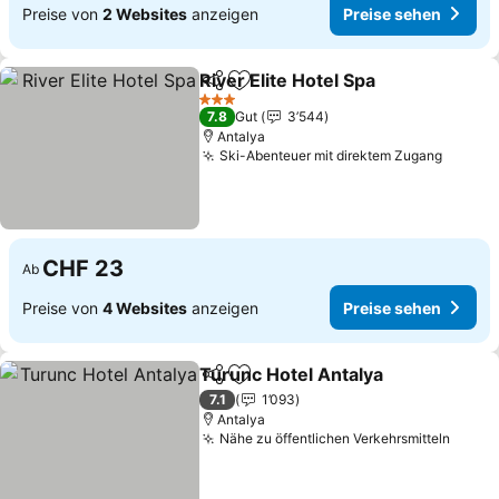
Preise von
2 Websites
anzeigen
Preise sehen
River Elite Hotel Spa
Teilen
Zu Favoriten hinzufügen
3 Sterne
7.8
Gut
3’544
Antalya
Ski-Abenteuer mit direktem Zugang
CHF 23
Ab
Preise von
4 Websites
anzeigen
Preise sehen
Turunc Hotel Antalya
Teilen
Zu Favoriten hinzufügen
7.1
1’093
Antalya
Nähe zu öffentlichen Verkehrsmitteln