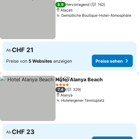
Teilen
Zu Favoriten hinzufügen
8.9
Hervorragend
162
Alaçatı
Gemütliche Boutique-Hotel-Atmosphäre
CHF 21
Ab
Preise von
5 Websites
anzeigen
Preise sehen
Hotel Alanya Beach
Teilen
Zu Favoriten hinzufügen
4 Sterne
7.4
329
Alanya
Hoteleigener Tennisplatz
CHF 23
Ab