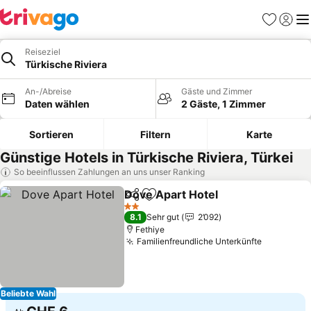
Favoriten
Einlog
Me
Reiseziel
Türkische Riviera
An-/Abreise
Gäste und Zimmer
Daten wählen
2 Gäste, 1 Zimmer
Sortieren
Filtern
Karte
Günstige Hotels in Türkische Riviera, Türkei
So beeinflussen Zahlungen an uns unser Ranking
Dove Apart Hotel
Teilen
Zu Favoriten hinzufügen
2 Sterne
8.1
Sehr gut
2’092
Fethiye
Familienfreundliche Unterkünfte
Beliebte Wahl