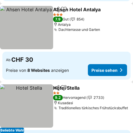
Ahsen Hotel Antalya
Teilen
Zu Favoriten hinzufügen
3 Sterne
7.9
Gut
854
Antalya
Dachterrasse und Garten
CHF 30
Ab
Preise von
8 Websites
anzeigen
Preise sehen
Hotel Stella
Teilen
Zu Favoriten hinzufügen
2 Sterne
9.2
Hervorragend
2’733
Kusadasi
Traditionelles türkisches Frühstücksbuffet
Beliebte Wahl