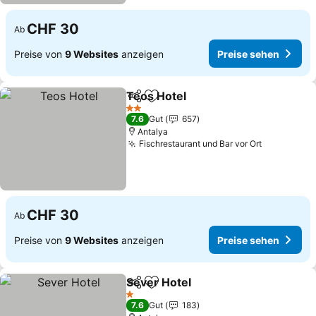
CHF 30
Ab
Preise von
9 Websites
anzeigen
Preise sehen
Teos Hotel
Teilen
Zu Favoriten hinzufügen
2 Sterne
7.6
Gut
657
Antalya
Fischrestaurant und Bar vor Ort
CHF 30
Ab
Preise von
9 Websites
anzeigen
Preise sehen
Sever Hotel
Teilen
Zu Favoriten hinzufügen
1 Sterne
7.6
Gut
183