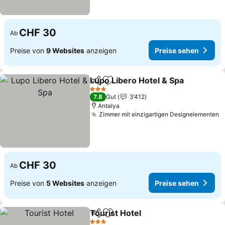
CHF 30
Ab
Preise von
9 Websites
anzeigen
Preise sehen
Lupo Libero Hotel & Spa
Teilen
Zu Favoriten hinzufügen
3 Sterne
7.8
Gut
3’412
Antalya
Zimmer mit einzigartigen Designelementen
CHF 30
Ab
Preise von
5 Websites
anzeigen
Preise sehen
Tourist Hotel
Teilen
Zu Favoriten hinzufügen