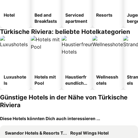
Hotel
Bed and
Serviced
Resorts
Juge
Breakfasts
apartment
berg
tel
Türkische Riviera: beliebte Hotelkategorien
Luxushote
Hotels mit
Haustierfr
Wellnessh
Stra
ls
Pool
eundliche
otels
els
Hotels
Günstige Hotels in der Nähe von Türkische
Riviera
Diese Hotels könnten Dich auch interessieren ...
Swandor Hotels & Resorts Topkapi Palace
Royal Wings Hotel