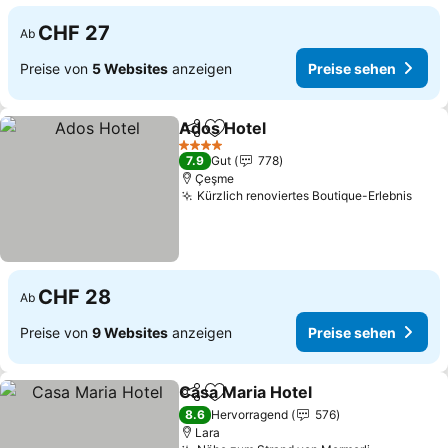
CHF 27
Ab
Preise von
5 Websites
anzeigen
Preise sehen
Ados Hotel
Teilen
Zu Favoriten hinzufügen
4 Sterne
7.9
Gut
778
Çeşme
Kürzlich renoviertes Boutique-Erlebnis
CHF 28
Ab
Preise von
9 Websites
anzeigen
Preise sehen
Casa Maria Hotel
Teilen
Zu Favoriten hinzufügen
8.6
Hervorragend
576
Lara