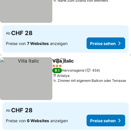
Nähe zum Strand von Mermerli
CHF 28
Ab
Preise von
7 Websites
anzeigen
Preise sehen
Villa Italic
Teilen
Zu Favoriten hinzufügen
3 Sterne
9.1
Hervorragend
454
Antalya
Zimmer mit eigenem Balkon oder Terrasse
CHF 28
Ab
Preise von
6 Websites
anzeigen
Preise sehen