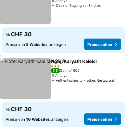
Antalya
Direkter Zugang zur Skipiste
CHF 30
Ab
Preise von
5 Websites
anzeigen
Preise sehen
Hotel Karyatit Kaleici
Teilen
Zu Favoriten hinzufügen
3 Sterne
7.5
Gut
905
Antalya
Authentisches türkisches Restaurant
CHF 30
Ab
Preise von
10 Websites
anzeigen
Preise sehen