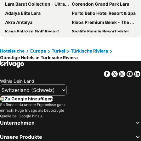
Lara Barut Collection - Ultra All Inclusive
Corendon Grand Park Lara
Adalya Elite Lara
Porto Bello Hotel Resort & Spa
Akra Antalya
Rixos Premium Belek - The Land of Legends Access
Kaya Palazzo Golf Resort
Sealife Family Resort Hotel
Aska Lara Resort & Spa
Royal Holiday Palace
Holiday Inn Antalya - Lara By Ihg
DoubleTree by Hilton Antalya City Centre
Hotelsuche
Europa
Türkei
Türkische Riviera
Günstige Hotels in Türkische Riviera
Voyage Belek Golf & Spa
The Land of Legends Kingdom
Selectum Family Comfort Side
Ramada Plaza Antalya
Facebook
Twitter
Insta
Yo
Royal Seginus
Megasaray Westbeach Antalya
Wähle Dein Land
Vogue Hotel Supreme Bodrum
Crowne Plaza Antalya by IHG
Alan Xafira Deluxe Resort & Spa-ULTRA ALL INCLUSIVE
Wind of Lara
Zu Google hinzufügen
Rixos Downtown Antalya - The Land Of Legends Access
Liberty Fabay
So findest du unsere Ergebnisse ganz
einfach: Füge trivago als bevorzugte
Lykia Botanika Beach & Fun Club
Nirvana Cosmopolitan
Quelle bei Google hinzu.
Unternehmen
Güral Premier Belek
Voyage Sorgun
Ramada Resort By Wyndham Lara
Barut Hemera - Ultra All Inclusive
Unsere Produkte
Sunis Hotel Su
Acanthus Cennet Barut Collection - Ultra All Inclusive