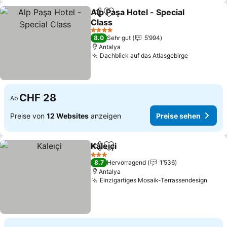
Alp Paşa Hotel - Special
Teilen
Zu Favoriten hinzufügen
Class
4 Sterne
8.0
Sehr gut
5’994
Antalya
Dachblick auf das Atlasgebirge
CHF 28
Ab
Preise von
12 Websites
anzeigen
Preise sehen
Kaleıçi
Teilen
Zu Favoriten hinzufügen
3 Sterne
8.7
Hervorragend
1’536
Antalya
Einzigartiges Mosaik-Terrassendesign