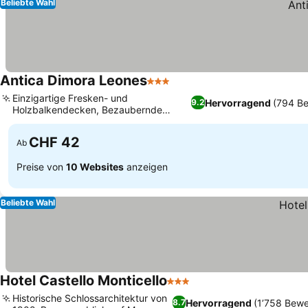
Beliebte Wahl
Antica Dimora Leones
3 Sterne
Einzigartige Fresken- und
Hervorragend
(794 B
9.2
Holzbalkendecken, Bezaubernde
Garten- und Terrassenblicke
CHF 42
Ab
Preise von
10 Websites
anzeigen
Beliebte Wahl
Hotel Castello Monticello
3 Sterne
Historische Schlossarchitektur von
Hervorragend
(1’758 Bew
8.7