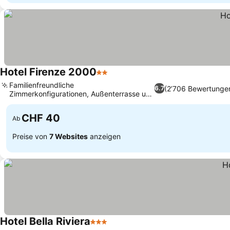
Hotel Firenze 2000
2 Sterne
Familienfreundliche
(2’706 Bewertunge
6.7
Zimmerkonfigurationen, Außenterrasse und
Zugang zum Garten
CHF 40
Ab
Preise von
7 Websites
anzeigen
Hotel Bella Riviera
3 Sterne