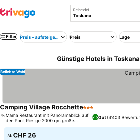
Reiseziel
Filter
Preis – aufsteigend
Preis
Lage
Günstige Hotels in Toskana,
Beliebte Wahl
Camping Village Rocchette
3 Sterne
Mama Restaurant mit Panoramablick auf
Gut
(4’403 Bewertu
7.5
den Pool, Riesige 2000 qm große
Poolanlage
CHF 26
Ab