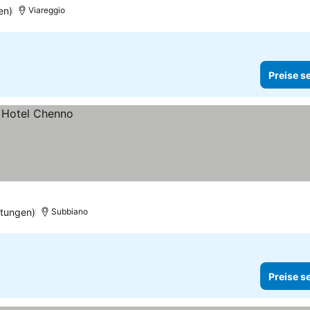
en)
Viareggio
Preise s
tungen)
Subbiano
Preise s