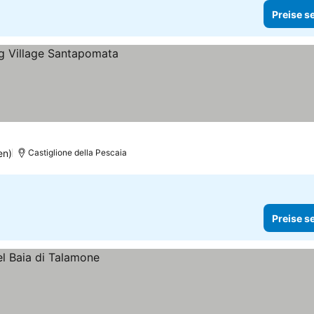
Preise s
en)
Castiglione della Pescaia
Preise s