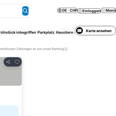
DE · CHF
Menü
Einloggen
Karte ansehen
rühstück inbegriffen
Parkplatz
Haustiere erlaubt
Resort
Service
eeinflussen Zahlungen an uns unser Ranking
Zu Favoriten hinzufügen
Teilen