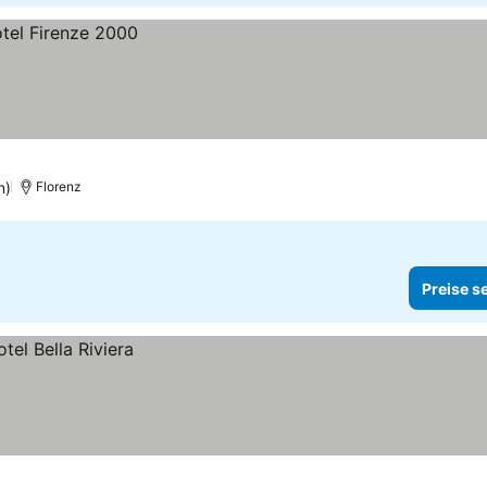
n)
Florenz
Preise s