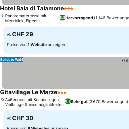
Hotel Baia di Talamone
3 Sterne
Panoramaterrasse mit
Hervorragend
(1’146 Bewertunge
8.8
Meerblick, Eigener
Privatparkplatz
CHF 29
Ab
Preise von
1 Website
anzeigen
Beliebte Wahl
Gitavillage Le Marze
3 Sterne
Außenpool mit Sonnenliegen,
Sehr gut
(3’670 Bewertungen)
8.2
Vielfältige Speisemöglichkeiten
CHF 30
Ab
Preise von
8 Websites
anzeigen