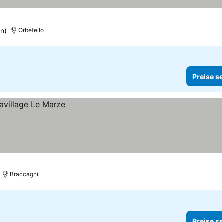
n)
Orbetello
Preise s
Braccagni
Preise s