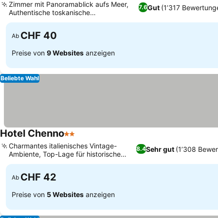
Zimmer mit Panoramablick aufs Meer,
Gut
(1’317 Bewertung
7.6
Authentische toskanische
Hausmannskost
CHF 40
Ab
Preise von
9 Websites
anzeigen
Beliebte Wahl
Hotel Chenno
2 Sterne
Charmantes italienisches Vintage-
Sehr gut
(1’308 Bewer
8.4
Ambiente, Top-Lage für historische
Entdeckungen
CHF 42
Ab
Preise von
5 Websites
anzeigen