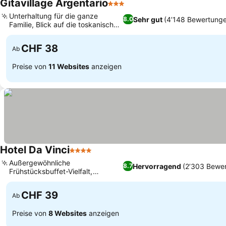
Gitavillage Argentario
3 Sterne
Unterhaltung für die ganze
Sehr gut
(4’148 Bewertung
8.0
Familie, Blick auf die toskanischen
Inseln
CHF 38
Ab
Preise von
11 Websites
anzeigen
Hotel Da Vinci
4 Sterne
Außergewöhnliche
Hervorragend
(2’303 Bewe
8.7
Frühstücksbuffet-Vielfalt,
Dachpool mit Panoramablick
CHF 39
Ab
Preise von
8 Websites
anzeigen