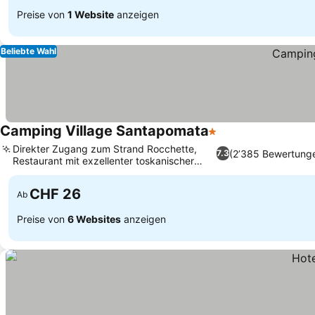
Preise von
1 Website
anzeigen
Beliebte Wahl
Camping Village Santapomata
1 Sterne
Direkter Zugang zum Strand Rocchette,
(2’385 Bewertung
7.3
Restaurant mit exzellenter toskanischer
Küche
CHF 26
Ab
Preise von
6 Websites
anzeigen