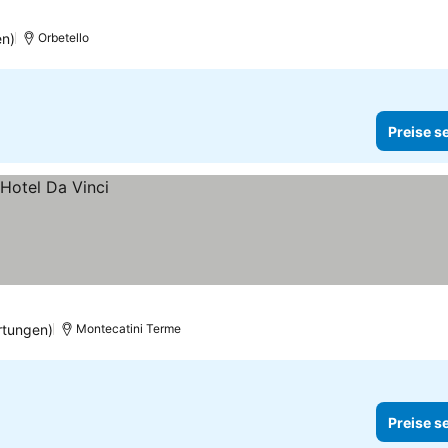
en)
Orbetello
Preise s
rtungen)
Montecatini Terme
Preise s