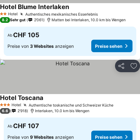
Hotel Blume Interlaken
Preise sehen
Hotel
Authentisches mexikanisches Esserlebnis
Preise sehen
2 Sterne
8.2
Sehr gut
2’061
Matten bei Interlaken, 10.0 km bis Wengen
CHF 105
Ab
Preise von
3 Websites
anzeigen
Preise sehen
Teilen
Zu
Hotel Toscana
Preise sehen
Hotel
Authentische toskanische und Schweizer Küche
Preise seh
3 Sterne
6.6
2’918
Interlaken, 10.0 km bis Wengen
CHF 107
Ab
Preise von
9 Websites
anzeigen
Preise sehen