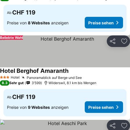
CHF 119
Ab
Preise von
8 Websites
anzeigen
Preise sehen
Beliebte Wahl
Teilen
Zu
Hotel Berghof Amaranth
Preise sehen
Hotel
Panoramablick auf Berge und See
Preise sehen
3 Sterne
8.3
Sehr gut
3’599
Wilderswil, 8.1 km bis Wengen
CHF 119
Ab
Preise von
9 Websites
anzeigen
Preise sehen
Teilen
Zu