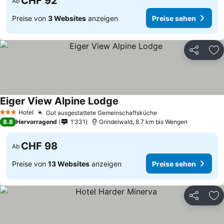
CHF 92
Ab
Preise von
3 Websites
anzeigen
Preise sehen
Teilen
Zu
Eiger View Alpine Lodge
Preise sehen
Hotel
Gut ausgestattete Gemeinschaftsküche
Preise sehen
3 Sterne
8.8
Hervorragend
1’331
Grindelwald, 8.7 km bis Wengen
CHF 98
Ab
Preise von
13 Websites
anzeigen
Preise sehen
Teilen
Zu