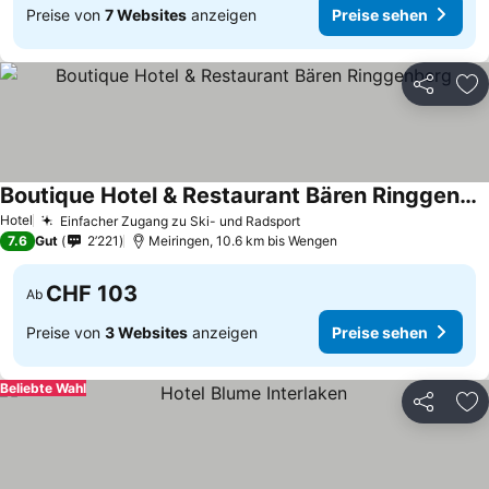
Preise von
7 Websites
anzeigen
Preise sehen
Teilen
Zu
Boutique Hotel & Restaurant Bären Ringgenberg
Preise sehen
Hotel
Einfacher Zugang zu Ski- und Radsport
Preise sehen
7.6
Gut
2’221
Meiringen, 10.6 km bis Wengen
CHF 103
Ab
Preise von
3 Websites
anzeigen
Preise sehen
Beliebte Wahl
Teilen
Zu