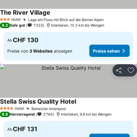
The River Village
Preise sehen
Hotel
Lage am Fluss mit Blick auf die Berner Alpen
Preise sehen
3 Sterne
8.3
Sehr gut
1’323
Interlaken, 10.3 km bis Wengen
CHF 130
Ab
Preise von
3 Websites
anzeigen
Preise sehen
Teilen
Zu
Stella Swiss Quality Hotel
Preise sehen
Hotel
Beheizter Innenpool
Preise sehen
4 Sterne
8.8
Hervorragend
2’740
Interlaken, 9.8 km bis Wengen
CHF 131
Ab