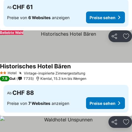
CHF 61
Ab
Preise von
6 Websites
anzeigen
Preise sehen
Beliebte Wahl
Teilen
Zu
Historisches Hotel Bären
Preise sehen
Hotel
Vintage-inspirierte Zimmergestaltung
Preise sehen
2 Sterne
7.9
Gut
1’735
Kiental, 15.3 km bis Wengen
CHF 88
Ab
Preise von
7 Websites
anzeigen
Preise sehen
Teilen
Zu