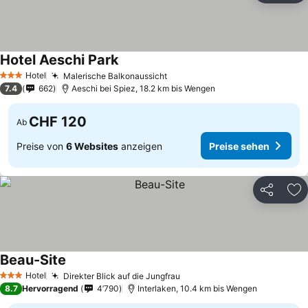
Hotel Aeschi Park
Preise sehen
Hotel
Malerische Balkonaussicht
Preise sehen
3 Sterne
7.4
662
Aeschi bei Spiez, 18.2 km bis Wengen
CHF 120
Ab
Preise von
6 Websites
anzeigen
Preise sehen
Teilen
Zu
Beau-Site
Preise sehen
Hotel
Direkter Blick auf die Jungfrau
Preise sehen
3 Sterne
8.7
Hervorragend
4’790
Interlaken, 10.4 km bis Wengen