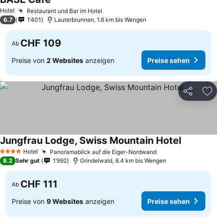
Preise sehen
Hotel
Restaurant und Bar im Hotel
Preise sehen
6.7
1’401
Lauterbrunnen, 1.6 km bis Wengen
CHF 109
Ab
Preise von
2 Websites
anzeigen
Preise sehen
Teilen
Zu
Jungfrau Lodge, Swiss Mountain Hotel
Preise se
Hotel
Panoramablick auf die Eiger-Nordwand
Preise sehen
4 Sterne
8.2
Sehr gut
1’992
Grindelwald, 8.4 km bis Wengen
CHF 111
Ab
Preise von
9 Websites
anzeigen
Preise sehen