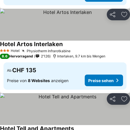
Teilen
Zu
Hotel Artos Interlaken
Preise sehen
Hotel
Physiotherm Infrarotkabine
Preise sehen
3 Sterne
8.6
Hervorragend
2’126
Interlaken, 9.7 km bis Wengen
CHF 135
Ab
Preise von
8 Websites
anzeigen
Preise sehen
Teilen
Zu
Hotel Tell and Apartments