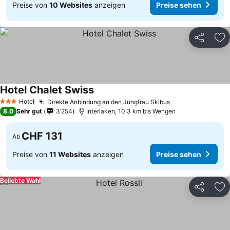
Preise von
10 Websites
anzeigen
Preise sehen
Teilen
Zu
Hotel Chalet Swiss
Preise sehen
Hotel
Direkte Anbindung an den Jungfrau Skibus
Preise sehen
3 Sterne
8.0
Sehr gut
3’254
Interlaken, 10.3 km bis Wengen
CHF 131
Ab
Preise von
11 Websites
anzeigen
Preise sehen
Beliebte Wahl
Teilen
Zu