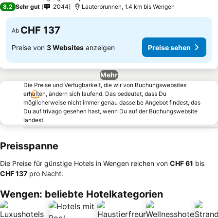
2 Sterne
8.2
Sehr gut
2’044
Lauterbrunnen, 1.4 km bis Wengen
CHF 137
Ab
Preise von
3 Websites
anzeigen
Preise sehen
Mehr
Die Preise und Verfügbarkeit, die wir von Buchungswebsites
erhalten, ändern sich laufend. Das bedeutet, dass Du
möglicherweise nicht immer genau dasselbe Angebot findest, das
Du auf trivago gesehen hast, wenn Du auf der Buchungswebsite
landest.
Preisspanne
Die Preise für günstige Hotels in Wengen reichen von
‎CHF 61
bis
‎CHF 137
pro Nacht.
Wengen: beliebte Hotelkategorien