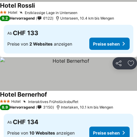
Hotel Rossli
Preise sehen
Hotel
Erstklassige Lage in Unterseen
Preise sehen
2 Sterne
9.2
Hervorragend
6’122
Unterseen, 10.4 km bis Wengen
CHF 133
Ab
Preise von
2 Websites
anzeigen
Preise sehen
Teilen
Zu
Hotel Bernerhof
Preise sehen
Hotel
Interaktives Frühstücksbuffet
Preise sehen
3 Sterne
8.9
Hervorragend
3’150
Interlaken, 10.1 km bis Wengen
CHF 134
Ab
Preise von
10 Websites
anzeigen
Preise sehen