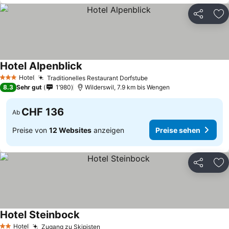
Teilen
Zu
Hotel Alpenblick
Preise sehen
Hotel
Traditionelles Restaurant Dorfstube
Preise sehen
3 Sterne
8.3
Sehr gut
1’980
Wilderswil, 7.9 km bis Wengen
CHF 136
Ab
Preise von
12 Websites
anzeigen
Preise sehen
Teilen
Zu
Hotel Steinbock
Preise sehen
Hotel
Zugang zu Skipisten
Preise sehen