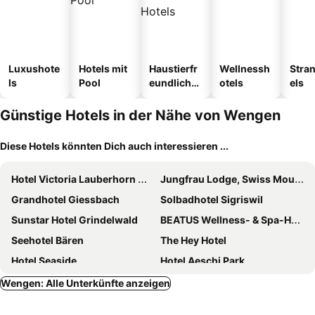
Luxushote
Hotels mit
Haustierfr
Wellnessh
Stra
ls
Pool
eundliche
otels
els
Hotels
Günstige Hotels in der Nähe von Wengen
Diese Hotels könnten Dich auch interessieren ...
Hotel Victoria Lauberhorn Wengen, a Faern Collection Hotel
Jungfrau Lodge, Swiss Mountain Hotel
Grandhotel Giessbach
Solbadhotel Sigriswil
Sunstar Hotel Grindelwald
BEATUS Wellness- & Spa-Hotel
Seehotel Bären
The Hey Hotel
Hotel Seaside
Hotel Aeschi Park
Hotel Wildbach Brienz
Hotel Regina
Wengen: Alle Unterkünfte anzeigen
Victoria-Jungfrau Grand Hotel & Spa
Belvédère Strandhotel