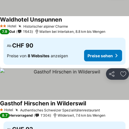
Waldhotel Unspunnen
Preise sehen
Hotel
Historischer alpiner Charme
Preise sehen
2 Sterne
7.9
Gut
1’643
Matten bei Interlaken, 8.8 km bis Wengen
CHF 90
Ab
Preise von
8 Websites
anzeigen
Preise sehen
Teilen
Zu
Gasthof Hirschen in Wilderswil
Preise sehen
Hotel
Authentisches Schweizer Spezialitätenrestaurant
Preise sehen
1 Sterne
8.7
Hervorragend
1’304
Wilderswil, 7.6 km bis Wengen