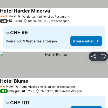
Hotel Harder Minerva
Preise sehen
Hotel
Verziertes traditionelles Restaurant
Preise sehen
3 Sterne
7.0
2’450
Interlaken, 10.2 km bis Wengen
CHF 99
Ab
Preise von
9 Websites
anzeigen
Preise sehen
Teilen
Zu
Hotel Blume
Preise sehen
Hotel
Authentisches mexikanisches Restaurant
Preise sehen
2 Sterne
8.1
Sehr gut
1’259
Interlaken, 10.0 km bis Wengen
CHF 101
Ab