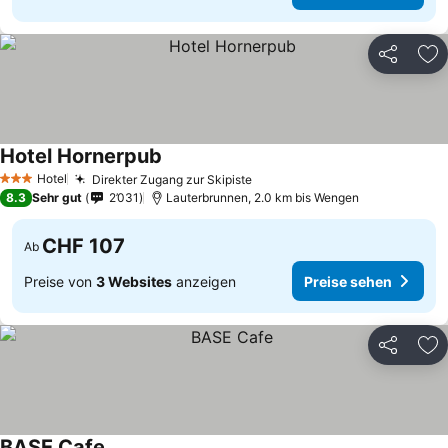
Teilen
Zu
Hotel Hornerpub
Preise sehen
Hotel
Direkter Zugang zur Skipiste
Preise sehen
3 Sterne
8.3
Sehr gut
2’031
Lauterbrunnen, 2.0 km bis Wengen
CHF 107
Ab
Preise von
3 Websites
anzeigen
Preise sehen
Teilen
Zu
BASE Cafe