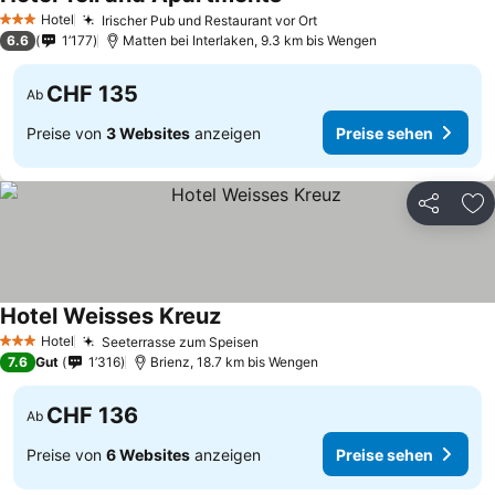
Preise sehen
Hotel
Irischer Pub und Restaurant vor Ort
Preise sehen
3 Sterne
6.6
1’177
Matten bei Interlaken, 9.3 km bis Wengen
CHF 135
Ab
Preise von
3 Websites
anzeigen
Preise sehen
Teilen
Zu
Hotel Weisses Kreuz
Preise sehen
Hotel
Seeterrasse zum Speisen
Preise sehen
3 Sterne
7.6
Gut
1’316
Brienz, 18.7 km bis Wengen
CHF 136
Ab
Preise von
6 Websites
anzeigen
Preise sehen