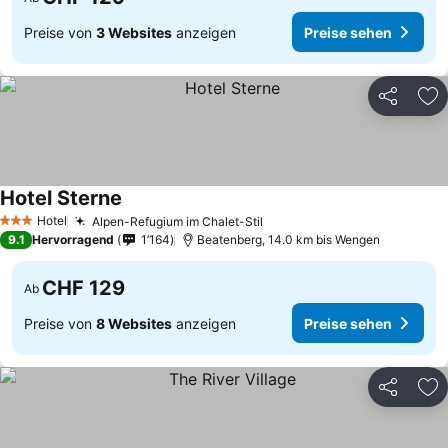
Preise von
3 Websites
anzeigen
Preise sehen
Teilen
Zu
Hotel Sterne
Preise sehen
Hotel
Alpen-Refugium im Chalet-Stil
Preise sehen
3 Sterne
9.1
Hervorragend
1’164
Beatenberg, 14.0 km bis Wengen
CHF 129
Ab
Preise von
8 Websites
anzeigen
Preise sehen
Teilen
Zu