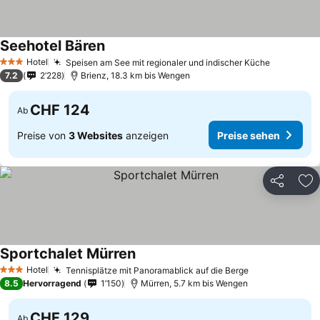
Seehotel Bären
Preise sehen
Hotel
Speisen am See mit regionaler und indischer Küche
Preise s
3 Sterne
7.2
2’228
Brienz, 18.3 km bis Wengen
CHF 124
Ab
Preise von
3 Websites
anzeigen
Preise sehen
Teilen
Zu
Sportchalet Mürren
Preise sehen
Hotel
Tennisplätze mit Panoramablick auf die Berge
Preise sehen
3 Sterne
8.5
Hervorragend
1’150
Mürren, 5.7 km bis Wengen
CHF 129
Ab