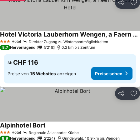
Teilen
Zu
Hotel Victoria Lauberhorn Wengen, a Faern Collection Hotel
Preise sehen
Hotel
Direkter Zugang zu Wintersportmöglichkeiten
Preise sehen
3 Sterne
8.7
Hervorragend
5’218
0.2 km bis Zentrum
CHF 116
Ab
Preise von
15 Websites
anzeigen
Preise sehen
Teilen
Zu
Alpinhotel Bort
Preise sehen
Hotel
Regionale À-la-carte-Küche
Preise sehen
3 Sterne
8.9
Hervorragend
2’224
Grindelwald, 10.9 km bis Wengen