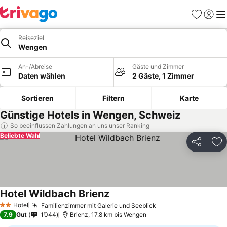
Favoriten
Einlog
Me
Reiseziel
Wengen
An-/Abreise
Gäste und Zimmer
Daten wählen
2 Gäste, 1 Zimmer
Sortieren
Filtern
Karte
Günstige Hotels in Wengen, Schweiz
So beeinflussen Zahlungen an uns unser Ranking
Beliebte Wahl
Teilen
Zu
Hotel Wildbach Brienz
Preise sehen
Hotel
Familienzimmer mit Galerie und Seeblick
Preise sehen
2 Sterne
7.9
Gut
1’044
Brienz, 17.8 km bis Wengen