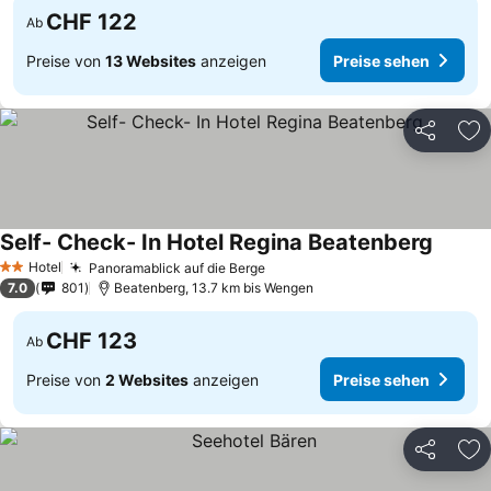
CHF 122
Ab
Preise von
13 Websites
anzeigen
Preise sehen
Teilen
Zu
Self- Check- In Hotel Regina Beatenberg
Preise
Hotel
Panoramablick auf die Berge
Preise sehen
2 Sterne
7.0
801
Beatenberg, 13.7 km bis Wengen
CHF 123
Ab
Preise von
2 Websites
anzeigen
Preise sehen
Teilen
Zu