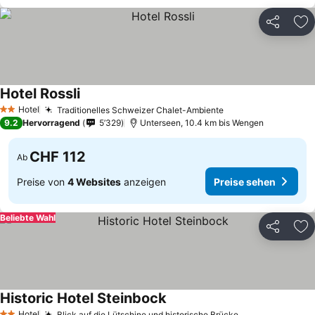
Teilen
Zu
Hotel Rossli
Preise sehen
Hotel
Traditionelles Schweizer Chalet-Ambiente
Preise sehen
2 Sterne
9.2
Hervorragend
5’329
Unterseen, 10.4 km bis Wengen
CHF 112
Ab
Preise von
4 Websites
anzeigen
Preise sehen
Beliebte Wahl
Teilen
Zu
Historic Hotel Steinbock
Preise sehen
Hotel
Blick auf die Lütschine und historische Brücke