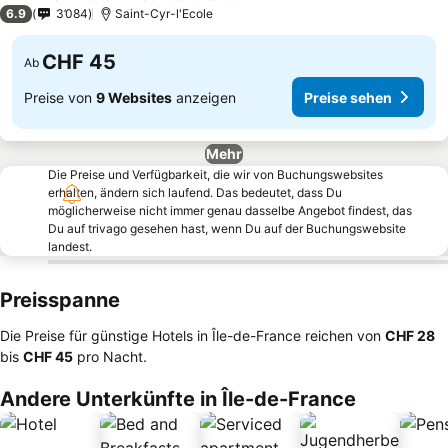
2 Sterne
6.9
3’084
Saint-Cyr-l'Ecole
CHF 45
Ab
Preise von
9 Websites
anzeigen
Preise sehen
Mehr
Die Preise und Verfügbarkeit, die wir von Buchungswebsites
erhalten, ändern sich laufend. Das bedeutet, dass Du
möglicherweise nicht immer genau dasselbe Angebot findest, das
Du auf trivago gesehen hast, wenn Du auf der Buchungswebsite
landest.
Preisspanne
Die Preise für günstige Hotels in Île-de-France reichen von
‎CHF 28
bis
‎CHF 45
pro Nacht.
Andere Unterkünfte in Île-de-France