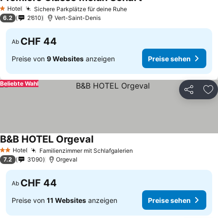
Preise sehen
Hotel
Sichere Parkplätze für deine Ruhe
Preise sehen
1 Sterne
6.2
2’610
Vert-Saint-Denis
CHF 44
Ab
Preise von
9 Websites
anzeigen
Preise sehen
Beliebte Wahl
Teilen
Zu
B&B HOTEL Orgeval
Preise sehen
Hotel
Familienzimmer mit Schlafgalerien
Preise sehen
2 Sterne
7.2
3’090
Orgeval
CHF 44
Ab
Preise von
11 Websites
anzeigen
Preise sehen