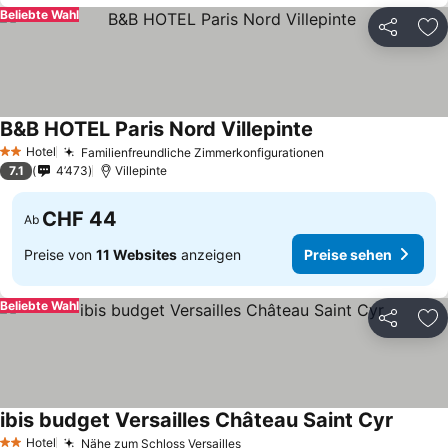
Beliebte Wahl
Teilen
Zu
B&B HOTEL Paris Nord Villepinte
Preise sehen
Hotel
Familienfreundliche Zimmerkonfigurationen
Preise sehen
2 Sterne
7.1
4’473
Villepinte
CHF 44
Ab
Preise von
11 Websites
anzeigen
Preise sehen
Beliebte Wahl
Teilen
Zu
ibis budget Versailles Château Saint Cyr
Preise 
Hotel
Nähe zum Schloss Versailles
Preise sehen