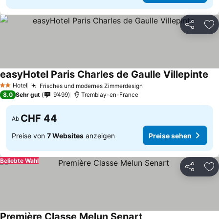
Teilen
Zu
easyHotel Paris Charles de Gaulle Villepinte
Pr
Hotel
Frisches und modernes Zimmerdesign
Preise sehen
2 Sterne
8.0
Sehr gut
9’499
Tremblay-en-France
CHF 44
Ab
Preise von
7 Websites
anzeigen
Preise sehen
Beliebte Wahl
Teilen
Zu
Première Classe Melun Senart