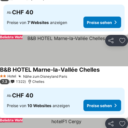
CHF 40
Ab
Preise von
7 Websites
anzeigen
Preise sehen
Beliebte Wahl
Teilen
Zu
B&B HOTEL Marne-la-Vallée Chelles
Preise sehen
Hotel
Nähe zum Disneyland Paris
Preise sehen
2 Sterne
7.3
1’322
Chelles
CHF 40
Ab
Preise von
10 Websites
anzeigen
Preise sehen
Beliebte Wahl
Teilen
Zu