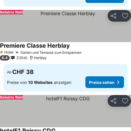
Beliebte Wahl
Teilen
Zu
Premiere Classe Herblay
Preise sehen
Hotel
Garten und Terrasse zum Entspannen
Preise sehen
1 Sterne
6.4
3’204
Herblay
CHF 38
Ab
Preise von
10 Websites
anzeigen
Preise sehen
Beliebte Wahl
Teilen
Zu
hotelF1 Roissy CDG