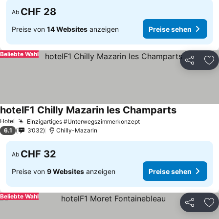
CHF 28
Ab
Preise von
14 Websites
anzeigen
Preise sehen
Beliebte Wahl
Teilen
Zu
hotelF1 Chilly Mazarin les Champarts
Preise sehe
Hotel
Einzigartiges #Unterwegszimmerkonzept
Preise sehen
6.1
3’032
Chilly-Mazarin
CHF 32
Ab
Preise von
9 Websites
anzeigen
Preise sehen
Beliebte Wahl
Teilen
Zu