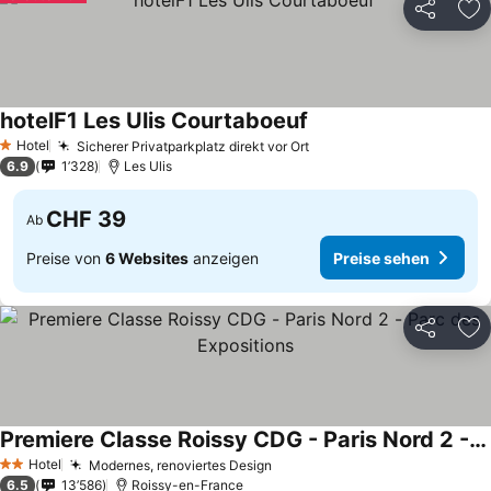
Teilen
Zu
hotelF1 Les Ulis Courtaboeuf
Preise sehen
Hotel
Sicherer Privatparkplatz direkt vor Ort
Preise sehen
1 Sterne
6.9
1’328
Les Ulis
CHF 39
Ab
Preise von
6 Websites
anzeigen
Preise sehen
Teilen
Zu
Premiere Classe Roissy CDG - Paris Nord 2 - Parc des Expositions
Preise sehen
Hotel
Modernes, renoviertes Design
Preise sehen
2 Sterne
6.5
13’586
Roissy-en-France