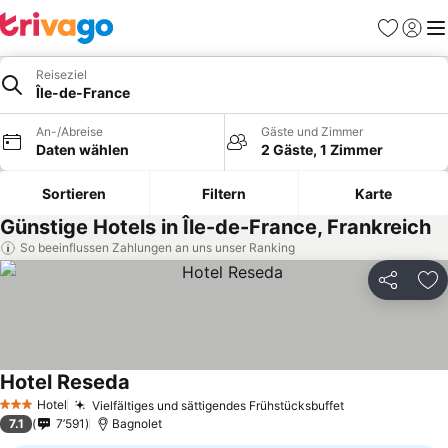
Favoriten
Einlog
Me
Reiseziel
Île-de-France
An-/Abreise
Gäste und Zimmer
Daten wählen
2 Gäste, 1 Zimmer
Sortieren
Filtern
Karte
Günstige Hotels in Île-de-France, Frankreich
So beeinflussen Zahlungen an uns unser Ranking
Teilen
Zu
Hotel Reseda
Preise sehen
Hotel
Vielfältiges und sättigendes Frühstücksbuffet
Preise sehen
3 Sterne
7.1
7’591
Bagnolet