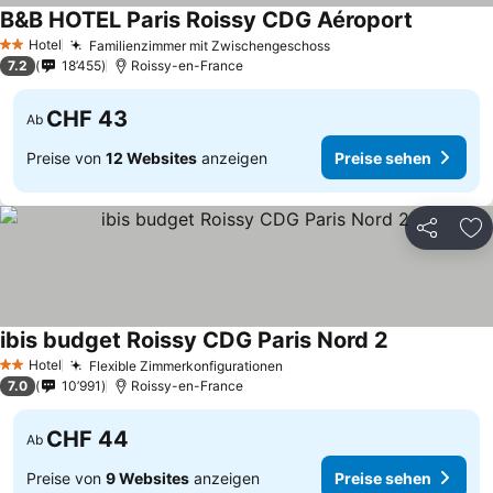
B&B HOTEL Paris Roissy CDG Aéroport
Preise se
Hotel
Familienzimmer mit Zwischengeschoss
Preise sehen
2 Sterne
7.2
18’455
Roissy-en-France
CHF 43
Ab
Preise von
12 Websites
anzeigen
Preise sehen
Teilen
Zu
ibis budget Roissy CDG Paris Nord 2
Preise sehen
Hotel
Flexible Zimmerkonfigurationen
Preise sehen
2 Sterne
7.0
10’991
Roissy-en-France
CHF 44
Ab
Preise von
9 Websites
anzeigen
Preise sehen