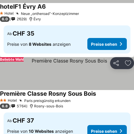
hotelF1 Évry A6
Preise sehen
Hotel
Neue „ontheroad“-Konzeptzimmer
Preise sehen
1 Sterne
6.0
2’629
Évry
CHF 35
Ab
Preise von
8 Websites
anzeigen
Preise sehen
Beliebte Wahl
Teilen
Zu
Première Classe Rosny Sous Bois
Preise sehen
Hotel
Paris preisgünstig erkunden
Preise sehen
2 Sterne
6.8
5’764
Rosny-sous-Bois
CHF 37
Ab
Preise von
10 Websites
anzeigen
Preise sehen