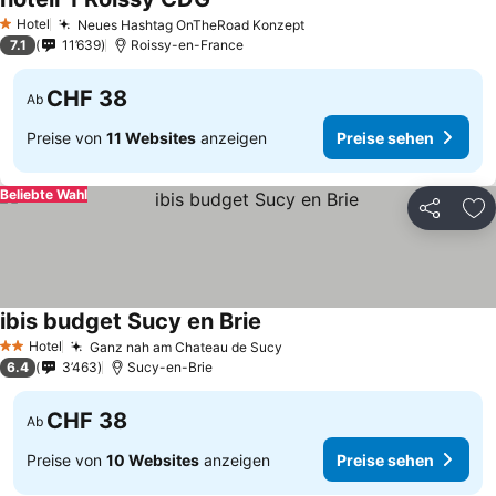
Preise sehen
Hotel
Neues Hashtag OnTheRoad Konzept
Preise sehen
1 Sterne
7.1
11’639
Roissy-en-France
CHF 38
Ab
Preise von
11 Websites
anzeigen
Preise sehen
Beliebte Wahl
Teilen
Zu
ibis budget Sucy en Brie
Preise sehen
Hotel
Ganz nah am Chateau de Sucy
Preise sehen
2 Sterne
6.4
3’463
Sucy-en-Brie
CHF 38
Ab
Preise von
10 Websites
anzeigen
Preise sehen