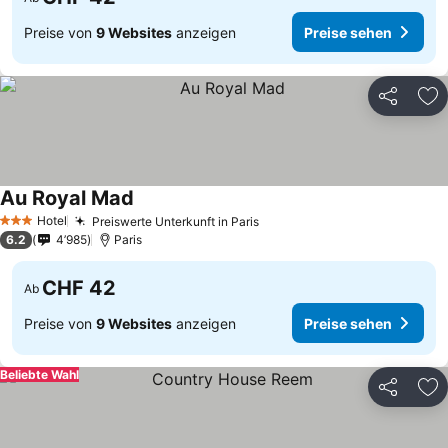
Preise von
9 Websites
anzeigen
Preise sehen
Teilen
Zu
Au Royal Mad
Preise sehen
Hotel
Preiswerte Unterkunft in Paris
Preise sehen
3 Sterne
6.2
4’985
Paris
CHF 42
Ab
Preise von
9 Websites
anzeigen
Preise sehen
Beliebte Wahl
Teilen
Zu