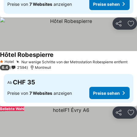
Preise von
7 Websites
anzeigen
Preise sehen
Teilen
Zu
Hôtel Robespierre
Preise sehen
Hotel
Nur wenige Schritte von der Metrostation Robespierre entfernt
Prei
1 Sterne
6.4
2’594
Montreuil
CHF 35
Ab
Preise von
7 Websites
anzeigen
Preise sehen
Beliebte Wahl
Teilen
Zu