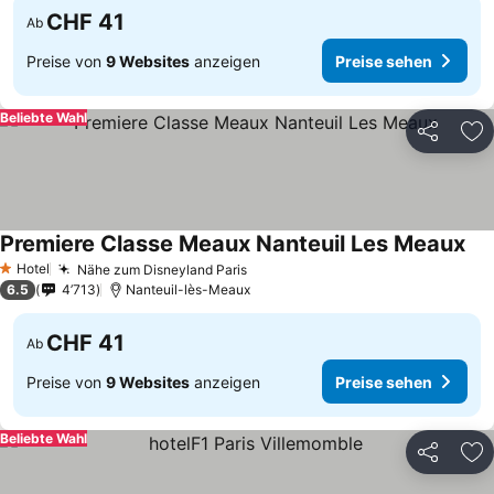
CHF 41
Ab
Preise von
9 Websites
anzeigen
Preise sehen
Beliebte Wahl
Teilen
Zu
Premiere Classe Meaux Nanteuil Les Meaux
Pre
Hotel
Nähe zum Disneyland Paris
Preise sehen
1 Sterne
6.5
4’713
Nanteuil-lès-Meaux
CHF 41
Ab
Preise von
9 Websites
anzeigen
Preise sehen
Beliebte Wahl
Teilen
Zu