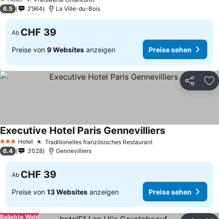
Preise sehen
1 Sterne
6.5
2’964
La Ville-du-Bois
CHF 39
Ab
Preise von
9 Websites
anzeigen
Preise sehen
Teilen
Zu
Executive Hotel Paris Gennevilliers
Preise sehen
Hotel
Traditionelles französisches Restaurant
Preise sehen
3 Sterne
6.4
3’028
Gennevilliers
CHF 39
Ab
Preise von
13 Websites
anzeigen
Preise sehen
Beliebte Wahl