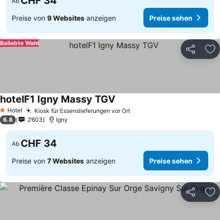
CHF 34
Ab
Preise von
9 Websites
anzeigen
Preise sehen
Beliebte Wahl
Teilen
Zu
hotelF1 Igny Massy TGV
Preise sehen
Hotel
Kiosk für Essenslieferungen vor Ort
Preise sehen
1 Sterne
6.8
2’603
Igny
CHF 34
Ab
Preise von
7 Websites
anzeigen
Preise sehen
Teilen
Zu