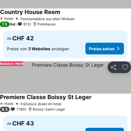
Country House Reem
Preise sehen
Hotel
Panoramablick aus allen Winkeln
Preise sehen
1 Sterne
7.5
Gut
813
Pommeuse
CHF 42
Ab
Preise von
3 Websites
anzeigen
Preise sehen
Beliebte Wahl
Teilen
Zu
Premiere Classe Boissy St Leger
Preise sehen
Hotel
Frühstück direkt im Hotel
Preise sehen
1 Sterne
6.3
1’180
Boissy-Saint-Léger
CHF 43
Ab