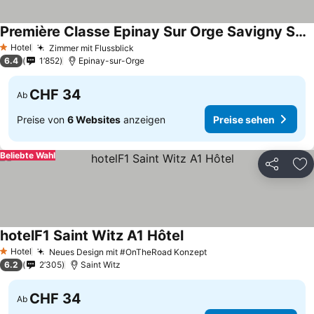
Première Classe Epinay Sur Orge Savigny Sur Orge
Preise sehen
Hotel
Zimmer mit Flussblick
Preise sehen
1 Sterne
6.4
1’852
Epinay-sur-Orge
CHF 34
Ab
Preise von
6 Websites
anzeigen
Preise sehen
Beliebte Wahl
Teilen
Zu
hotelF1 Saint Witz A1 Hôtel
Preise sehen
Hotel
Neues Design mit #OnTheRoad Konzept
Preise sehen
1 Sterne
6.2
2’305
Saint Witz
CHF 34
Ab