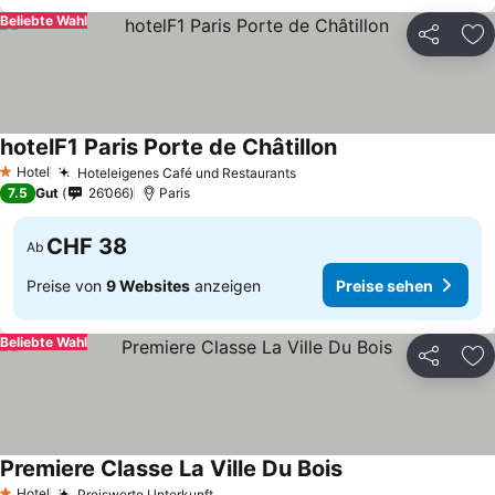
Beliebte Wahl
Teilen
Zu
hotelF1 Paris Porte de Châtillon
Preise sehen
Hotel
Hoteleigenes Café und Restaurants
Preise sehen
1 Sterne
7.5
Gut
26’066
Paris
CHF 38
Ab
Preise von
9 Websites
anzeigen
Preise sehen
Beliebte Wahl
Teilen
Zu
Premiere Classe La Ville Du Bois
Preise sehen
Hotel
Preiswerte Unterkunft