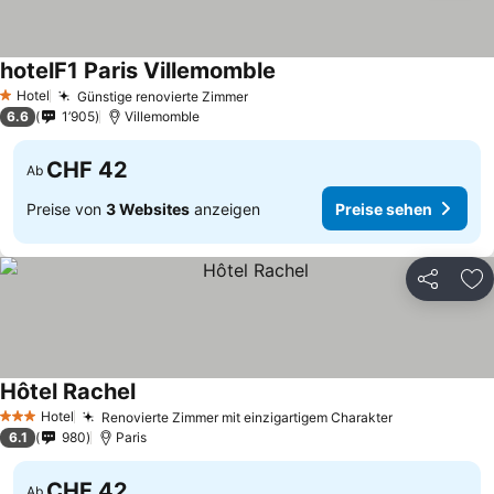
hotelF1 Paris Villemomble
Preise sehen
Hotel
Günstige renovierte Zimmer
Preise sehen
1 Sterne
6.6
1’905
Villemomble
CHF 42
Ab
Preise von
3 Websites
anzeigen
Preise sehen
Teilen
Zu
Hôtel Rachel
Preise sehen
Hotel
Renovierte Zimmer mit einzigartigem Charakter
Preise sehe
3 Sterne
6.1
980
Paris
CHF 42
Ab