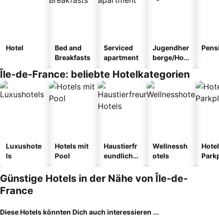
Hotel
Bed and
Serviced
Jugendher
Pens
Breakfasts
apartment
berge/Hos
tel
Île-de-France: beliebte Hotelkategorien
Luxushote
Hotels mit
Haustierfr
Wellnessh
Hotel
ls
Pool
eundliche
otels
Park
Hotels
Günstige Hotels in der Nähe von Île-de-
France
Diese Hotels könnten Dich auch interessieren ...