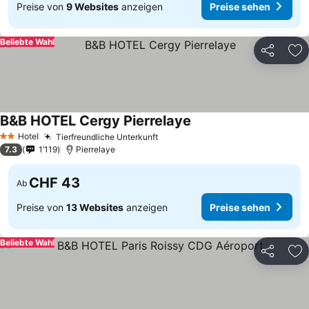
Preise von
9 Websites
anzeigen
Preise sehen
Beliebte Wahl
Teilen
Zu
B&B HOTEL Cergy Pierrelaye
Preise sehen
Hotel
Tierfreundliche Unterkunft
Preise sehen
2 Sterne
7.3
1’119
Pierrelaye
CHF 43
Ab
Preise von
13 Websites
anzeigen
Preise sehen
Beliebte Wahl
Teilen
Zu