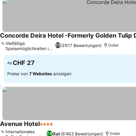
Concorde Deira Hotel -Formerly Golden Tulip 
Vielfältige
(3’617 Bewertungen)
7.1
Dubai
Speisemöglichkeiten im
Haus
CHF 27
Ab
Preise von
7 Websites
anzeigen
Avenue Hotel
4 Sterne
Internationales
Gut
(6’463 Bewertungen)
7.9
Dubai