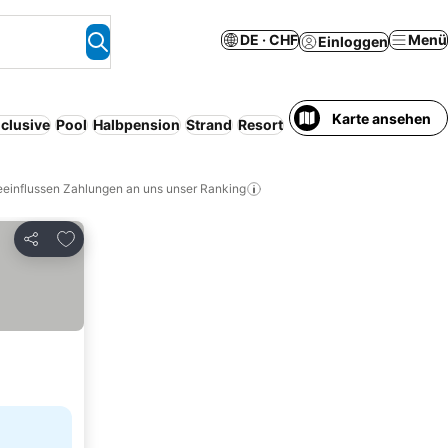
DE · CHF
Menü
Einloggen
Karte ansehen
nclusive
Pool
Halbpension
Strand
Resort
Serviced apartment
W
eeinflussen Zahlungen an uns unser Ranking
Zu Favoriten hinzufügen
Teilen