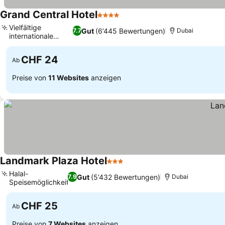
Grand Central Hotel
4 Sterne
Vielfältige
Gut
(6’445 Bewertungen)
7.7
Dubai
internationale
Küche
CHF 24
Ab
Preise von
11 Websites
anzeigen
Landmark Plaza Hotel
3 Sterne
Halal-
Gut
(5’432 Bewertungen)
7.9
Dubai
Speisemöglichkeiten
CHF 25
Ab
Preise von
7 Websites
anzeigen