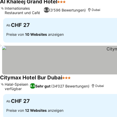
Al Khaleej Grand Hotel
3 Sterne
Internationales
(3’596 Bewertungen)
6.3
Dubai
Restaurant und Café
CHF 27
Ab
Preise von
10 Websites
anzeigen
Citymax Hotel Bur Dubai
3 Sterne
Halal-Speisen
Sehr gut
(34’027 Bewertungen)
8.0
Dubai
verfügbar
CHF 27
Ab
Preise von
12 Websites
anzeigen