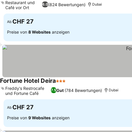
Restaurant und
(824 Bewertungen)
6.0
Dubai
Café vor Ort
CHF 27
Ab
Preise von
8 Websites
anzeigen
Fortune Hotel Deira
3 Sterne
Freddy's Restrocafe
Gut
(784 Bewertungen)
7.5
Dubai
und Fortune Café
CHF 27
Ab
Preise von
9 Websites
anzeigen