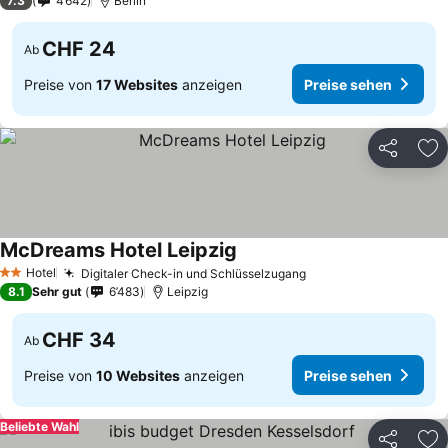
7.3
4’642
Berlin
CHF 24
Ab
Preise von
17 Websites
anzeigen
Preise sehen
Teilen
Zu
McDreams Hotel Leipzig
Hotel
Digitaler Check-in und Schlüsselzugang
2 Sterne
8.1
Sehr gut
6’483
Leipzig
CHF 34
Ab
Preise von
10 Websites
anzeigen
Preise sehen
Beliebte Wahl