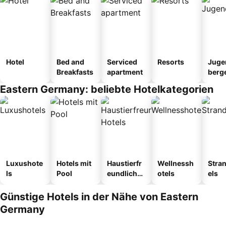
Hotel
Bed and
Serviced
Resorts
Juge
Breakfasts
apartment
berg
tel
Eastern Germany: beliebte Hotelkategorien
Luxushote
Hotels mit
Haustierfr
Wellnessh
Stra
ls
Pool
eundliche
otels
els
Hotels
Günstige Hotels in der Nähe von Eastern
Germany