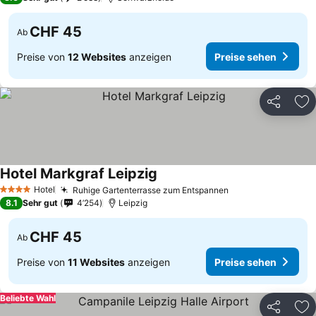
CHF 45
Ab
Preise von
12 Websites
anzeigen
Preise sehen
Teilen
Zu
Hotel Markgraf Leipzig
Hotel
Ruhige Gartenterrasse zum Entspannen
4 Sterne
8.1
Sehr gut
4’254
Leipzig
CHF 45
Ab
Preise von
11 Websites
anzeigen
Preise sehen
Beliebte Wahl
Teilen
Zu