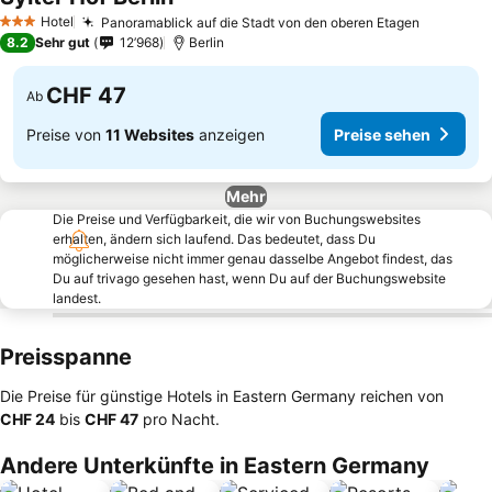
Hotel
Panoramablick auf die Stadt von den oberen Etagen
3 Sterne
8.2
Sehr gut
12’968
Berlin
CHF 47
Ab
Preise von
11 Websites
anzeigen
Preise sehen
Mehr
Die Preise und Verfügbarkeit, die wir von Buchungswebsites
erhalten, ändern sich laufend. Das bedeutet, dass Du
möglicherweise nicht immer genau dasselbe Angebot findest, das
Du auf trivago gesehen hast, wenn Du auf der Buchungswebsite
landest.
Preisspanne
Die Preise für günstige Hotels in Eastern Germany reichen von
‎CHF 24
bis
‎CHF 47
pro Nacht.
Andere Unterkünfte in Eastern Germany