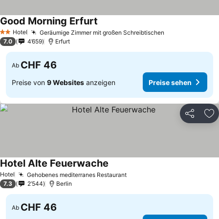
Good Morning Erfurt
Hotel
Geräumige Zimmer mit großen Schreibtischen
2 Sterne
7.0
4’659
Erfurt
CHF 46
Ab
Preise von
9 Websites
anzeigen
Preise sehen
Teilen
Zu
Hotel Alte Feuerwache
Hotel
Gehobenes mediterranes Restaurant
7.3
2’544
Berlin
CHF 46
Ab