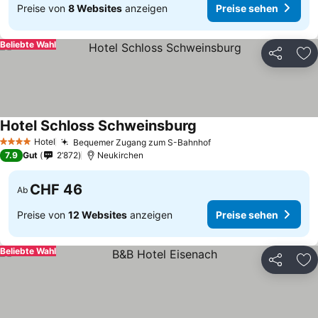
Preise von
8 Websites
anzeigen
Preise sehen
Beliebte Wahl
Teilen
Zu
Hotel Schloss Schweinsburg
Hotel
Bequemer Zugang zum S-Bahnhof
4 Sterne
7.9
Gut
2’872
Neukirchen
CHF 46
Ab
Preise von
12 Websites
anzeigen
Preise sehen
Beliebte Wahl
Teilen
Zu