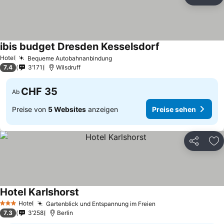
Teilen
Zu
ibis budget Dresden Kesselsdorf
Hotel
Bequeme Autobahnanbindung
7.4
3’171
Wilsdruff
CHF 35
Ab
Preise von
5 Websites
anzeigen
Preise sehen
Teilen
Zu
Hotel Karlshorst
Hotel
Gartenblick und Entspannung im Freien
3 Sterne
7.3
3’258
Berlin