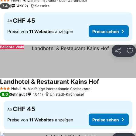
Hotel
Zimmer mit Meer- oder Gartenblick
3 Sterne
7.4
4’902
Sassnitz
CHF 45
Ab
Preise von
11 Websites
anzeigen
Preise sehen
Beliebte Wahl
Teilen
Zu
Landhotel & Restaurant Kains Hof
Hotel
Vielfältige internationale Speisekarte
3 Sterne
8.0
Sehr gut
1’641
Uhlstädt-Kirchhasel
CHF 45
Ab
Preise von
11 Websites
anzeigen
Preise sehen