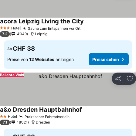
acora Leipzig Living the City
Hotel
Sauna zum Entspannen vor Ort
3 Sterne
7.2
4’049
Leipzig
CHF 38
Ab
Preise von
12 Websites
anzeigen
Preise sehen
Beliebte Wahl
Teilen
Zu
a&o Dresden Hauptbahnhof
Hotel
Praktischer Fahrradverleih
2 Sterne
7.1
18’021
Dresden