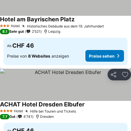
Hotel am Bayrischen Platz
Hotel
Historisches Gebäude aus dem 19. Jahrhundert
3 Sterne
8.1
Sehr gut
2’521
Leipzig
CHF 46
Ab
Preise von
8 Websites
anzeigen
Preise sehen
Teilen
Zu
ACHAT Hotel Dresden Elbufer
Hotel
Hilfe bei Touren und Tickets
4 Sterne
7.7
Gut
4’741
Dresden
CHF 46
Ab