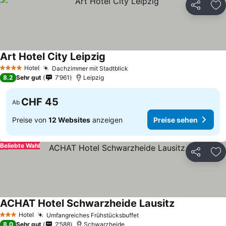
Teilen
Zu
Art Hotel City Leipzig
Hotel
Dachzimmer mit Stadtblick
4 Sterne
8.2
Sehr gut
7’961
Leipzig
CHF 45
Ab
Preise von
12 Websites
anzeigen
Preise sehen
Beliebte Wahl
Teilen
Zu
ACHAT Hotel Schwarzheide Lausitz
Hotel
Umfangreiches Frühstücksbuffet
3 Sterne
8.0
Sehr gut
2’588
Schwarzheide