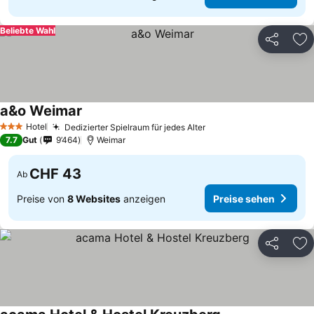
Beliebte Wahl
Teilen
Zu
a&o Weimar
Hotel
Dedizierter Spielraum für jedes Alter
3 Sterne
7.7
Gut
9’464
Weimar
CHF 43
Ab
Preise von
8 Websites
anzeigen
Preise sehen
Teilen
Zu