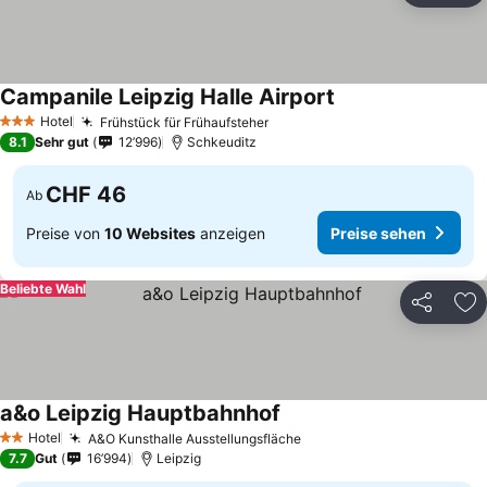
Campanile Leipzig Halle Airport
Hotel
Frühstück für Frühaufsteher
3 Sterne
8.1
Sehr gut
12’996
Schkeuditz
CHF 46
Ab
Preise von
10 Websites
anzeigen
Preise sehen
Beliebte Wahl
Teilen
Zu
a&o Leipzig Hauptbahnhof
Hotel
A&O Kunsthalle Ausstellungsfläche
2 Sterne
7.7
Gut
16’994
Leipzig