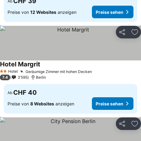
CHF 39
Ab
Preise von
12 Websites
anzeigen
Preise sehen
Teilen
Zu
Hotel Margrit
Hotel
Geräumige Zimmer mit hohen Decken
2 Sterne
7.4
3’595
Berlin
CHF 40
Ab
Preise von
8 Websites
anzeigen
Preise sehen
Teilen
Zu