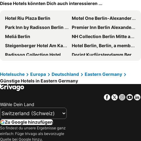
Diese Hotels könnten Dich auch interessieren ...
Hotel Riu Plaza Berlin
Motel One Berlin-Alexanderplatz
Park Inn by Radisson Berlin Alexanderplatz
Premier Inn Berlin Alexanderplatz hotel
Meliá Berlin
NH Collection Berlin Mitte am Checkpoint Charlie
Steigenberger Hotel Am Kanzleramt
Hotel Berlin, Berlin, a member of Radisson Individuals
Radisson Collection Hotel, Berlin
Dorint Kurfürstendamm Berlin
Eurostars Berlin
Scandic Berlin Potsdamer Platz
NH Collection Berlin Mitte Friedrichstrasse
Titanic Chaussee Berlin
Hotelsuche
Europa
Deutschland
Eastern Germany
Günstige Hotels in Eastern Germany
Hotel Adlon Kempinski Berlin
Sheraton Berlin Grand Hotel Esplanade
IntercityHotel Berlin Hauptbahnhof
Premier Inn Berlin City Spittelmarkt hotel
Facebook
Twitter
Insta
Yo
Maritim proArte Hotel Berlin
NH Berlin Alexanderplatz
Wähle Dein Land
INNSiDE by Meliá Dresden
DoubleTree by Hilton Berlin Ku'damm
Hilton Berlin
H2 Berlin-Alexanderplatz
Zu Google hinzufügen
INNSiDE by Meliá Berlin Mitte
Grand Hyatt Berlin
So findest du unsere Ergebnisse ganz
einfach: Füge trivago als bevorzugte
Novotel Berlin Mitte
NH Collection Dresden Altmarkt
Quelle bei Google hinzu.