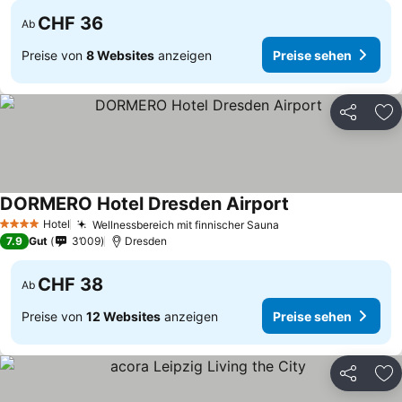
CHF 36
Ab
Preise von
8 Websites
anzeigen
Preise sehen
Teilen
Zu
DORMERO Hotel Dresden Airport
Hotel
Wellnessbereich mit finnischer Sauna
4 Sterne
7.9
Gut
3’009
Dresden
CHF 38
Ab
Preise von
12 Websites
anzeigen
Preise sehen
Teilen
Zu