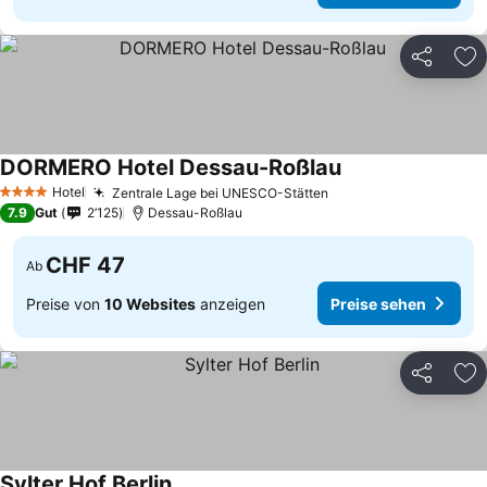
Teilen
Zu
DORMERO Hotel Dessau-Roßlau
Hotel
Zentrale Lage bei UNESCO-Stätten
4 Sterne
7.9
Gut
2’125
Dessau-Roßlau
CHF 47
Ab
Preise von
10 Websites
anzeigen
Preise sehen
Teilen
Zu
Sylter Hof Berlin