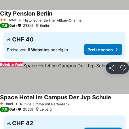
City Pension Berlin
Hotel
Historischer Berliner Altbau-Charme
2 Sterne
7.6
Gut
2’884
Berlin
CHF 40
Ab
Preise von
6 Websites
anzeigen
Preise sehen
Beliebte Wahl
Teilen
Zu
Space Hotel Im Campus Der Jvp Schule
Hotel
Ruhige Zimmer mit Gartenblick
1 Sterne
7.9
Gut
2’023
Leipzig
CHF 42
Ab