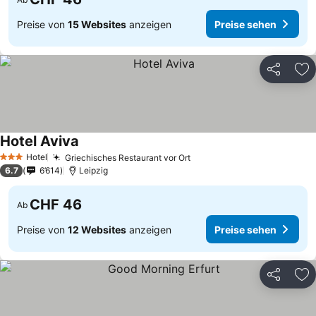
Preise von
15 Websites
anzeigen
Preise sehen
Teilen
Zu
Hotel Aviva
Hotel
Griechisches Restaurant vor Ort
3 Sterne
6.7
6’614
Leipzig
CHF 46
Ab
Preise von
12 Websites
anzeigen
Preise sehen
Teilen
Zu