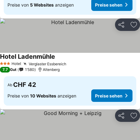
Preise von
5 Websites
anzeigen
Preise sehen
Teilen
Zu
Hotel Ladenmühle
Hotel
Verglaster Essbereich
3 Sterne
7.7
Gut
1’580
Altenberg
CHF 42
Ab
Preise von
10 Websites
anzeigen
Preise sehen
Teilen
Zu