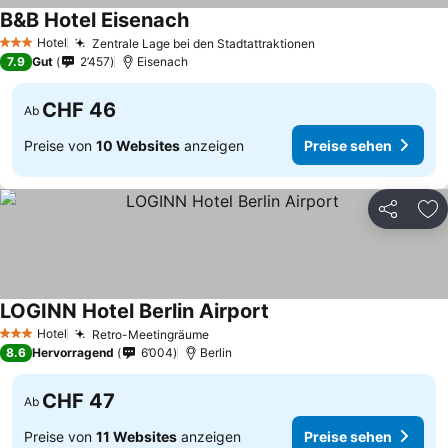
B&B Hotel Eisenach
Hotel
Zentrale Lage bei den Stadtattraktionen
3 Sterne
7.9
Gut
2’457
Eisenach
CHF 46
Ab
Preise von
10 Websites
anzeigen
Preise sehen
Teilen
Zu
LOGINN Hotel Berlin Airport
Hotel
Retro-Meetingräume
3 Sterne
8.6
Hervorragend
6’004
Berlin
CHF 47
Ab
Preise von
11 Websites
anzeigen
Preise sehen