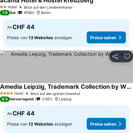
acama Hotel & Hostel Kreuzberg
Hotel
Blick auf den Landwehrkanal
2 Sterne
7.9
Gut
9’080
Berlin
CHF 44
Ab
Preise von
13 Websites
anzeigen
Preise sehen
Teilen
Zu
Amedia Leipzig, Trademark Collection by Wyndham
Hotel
Blick auf den grünen Innenhof
4 Sterne
8.5
Hervorragend
3’361
Leipzig
CHF 44
Ab
Preise von
12 Websites
anzeigen
Preise sehen