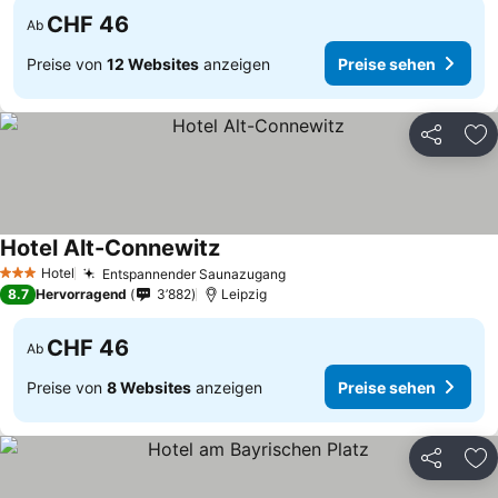
CHF 46
Ab
Preise von
12 Websites
anzeigen
Preise sehen
Teilen
Zu
Hotel Alt-Connewitz
Hotel
Entspannender Saunazugang
3 Sterne
8.7
Hervorragend
3’882
Leipzig
CHF 46
Ab
Preise von
8 Websites
anzeigen
Preise sehen
Teilen
Zu