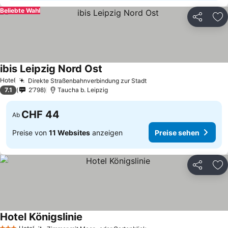
Beliebte Wahl
Teilen
Zu
ibis Leipzig Nord Ost
Hotel
Direkte Straßenbahnverbindung zur Stadt
7.1
2’798
Taucha b. Leipzig
CHF 44
Ab
Preise von
11 Websites
anzeigen
Preise sehen
Teilen
Zu
Hotel Königslinie