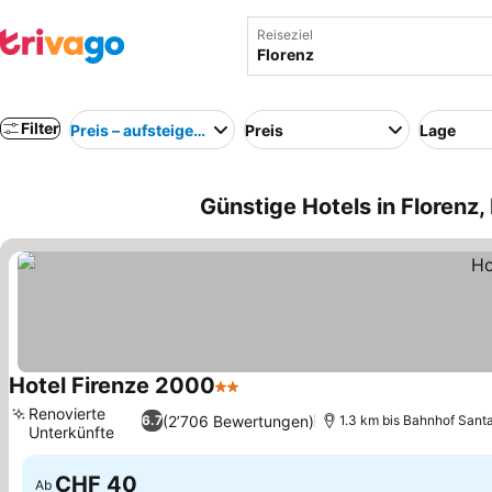
Reiseziel
Filter
Preis – aufsteigend
Preis
Lage
Günstige Hotels in Florenz, 
Hotel Firenze 2000
2 Sterne
Preise sehen
Renovierte
(2’706 Bewertungen)
6.7
1.3 km bis Bahnhof Sant
Unterkünfte
Preise sehen
CHF 40
Ab