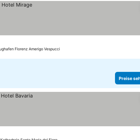
lughafen Florenz Amerigo Vespucci
Preise se
 Kathedrale Santa Maria del Fiore