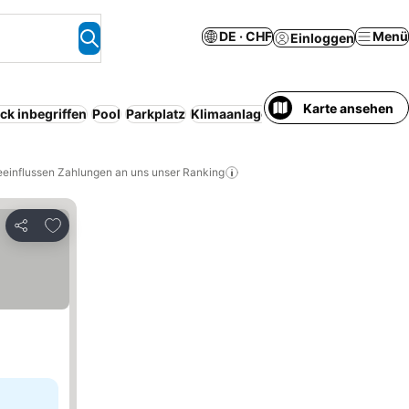
DE · CHF
Menü
Einloggen
Karte ansehen
ck inbegriffen
Pool
Parkplatz
Klimaanlage
Kostenlose Stornier
eeinflussen Zahlungen an uns unser Ranking
Zu Favoriten hinzufügen
Teilen