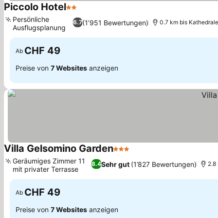
Piccolo Hotel
2 Sterne
Preise sehen
Persönliche
(1’951 Bewertungen)
6.7
0.7 km bis Kathedrale
Ausflugsplanung
Preise sehen
CHF 49
Ab
Preise von
7 Websites
anzeigen
Villa Gelsomino Garden
3 Sterne
Preise sehen
Geräumiges Zimmer 11
Sehr gut
(1’827 Bewertungen)
8.4
2.8
mit privater Terrasse
Preise sehen
CHF 49
Ab
Preise von
7 Websites
anzeigen