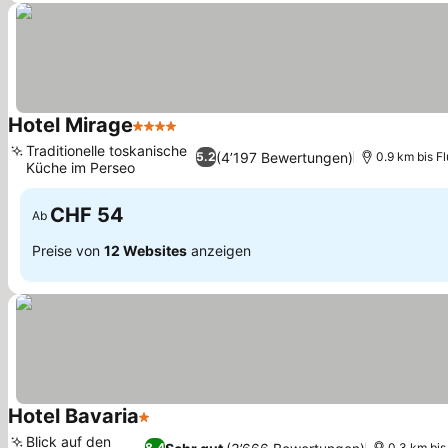
Hotel Mirage
4 Sterne
Preise sehen
Traditionelle toskanische
(4’197 Bewertungen)
5.2
0.9 km bis F
Küche im Perseo
Preise sehen
CHF 54
Ab
Preise von
12 Websites
anzeigen
Hotel Bavaria
1 Sterne
Preise sehen
Blick auf den
8.4
0.3 km bis