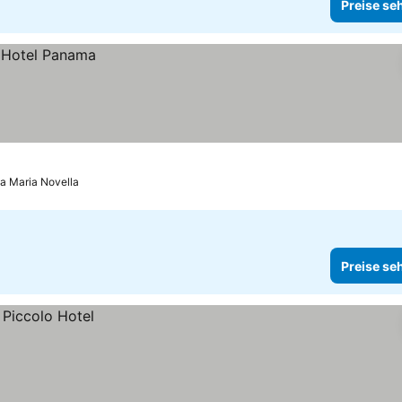
Preise se
ta Maria Novella
Preise se