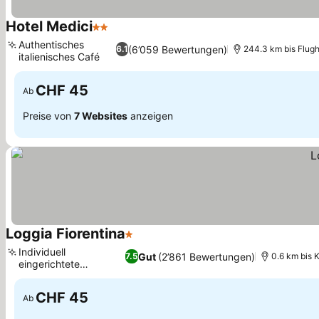
Hotel Medici
2 Sterne
Preise sehen
Authentisches
(6’059 Bewertungen)
6.1
244.3 km bis Flug
italienisches Café
Preise sehen
CHF 45
Ab
Preise von
7 Websites
anzeigen
Loggia Fiorentina
1 Sterne
Preise sehen
Individuell
Gut
(2’861 Bewertungen)
7.5
0.6 km bis 
eingerichtete
Preise sehen
Gästezimmer
CHF 45
Ab