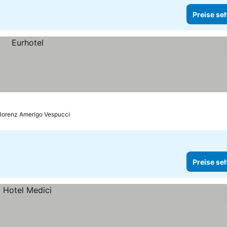
Preise se
Florenz Amerigo Vespucci
Preise se