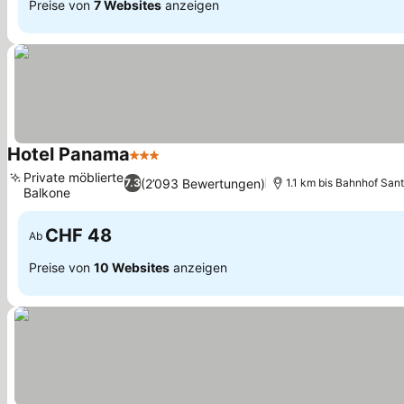
Preise von
7 Websites
anzeigen
Hotel Panama
3 Sterne
Preise sehen
Private möblierte
(2’093 Bewertungen)
7.3
1.1 km bis Bahnhof San
Balkone
Preise sehen
CHF 48
Ab
Preise von
10 Websites
anzeigen