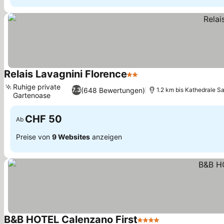
Relais Lavagnini Florence
2 Sterne
Preise sehen
Ruhige private
(648 Bewertungen)
7.3
1.2 km bis Kathedrale Sa
Gartenoase
Preise sehen
CHF 50
Ab
Preise von
9 Websites
anzeigen
B&B HOTEL Calenzano First