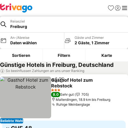
Favoriten
Einlog
Me
Reiseziel
Freiburg
An-/Abreise
Gäste und Zimmer
Daten wählen
2 Gäste, 1 Zimmer
Sortieren
Filtern
Karte
Günstige Hotels in Freiburg, Deutschland
So beeinflussen Zahlungen an uns unser Ranking
Gasthof Hotel zum
Teilen
Zu Favoriten hinzufügen
Rebstock
Preise sehen
3 Sterne
8.0
Sehr gut
705
Malterdingen, 18.9 km bis Freiburg
Ruhige Weinberglage
Preise sehen
Beliebte Wahl