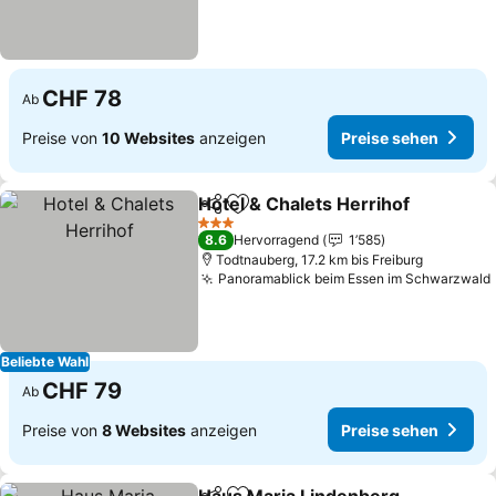
CHF 78
Ab
Preise von
10 Websites
anzeigen
Preise sehen
Hotel & Chalets Herrihof
Teilen
Zu Favoriten hinzufügen
P
3 Sterne
8.6
Hervorragend
1’585
Todtnauberg, 17.2 km bis Freiburg
Panoramablick beim Essen im Schwarzwald
Beliebte Wahl
CHF 79
Ab
Preise von
8 Websites
anzeigen
Preise sehen