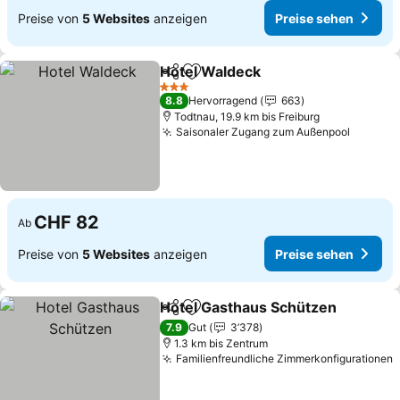
Preise von
5 Websites
anzeigen
Preise sehen
Hotel Waldeck
Teilen
Zu Favoriten hinzufügen
Preise sehe
3 Sterne
8.8
Hervorragend
663
Todtnau, 19.9 km bis Freiburg
Saisonaler Zugang zum Außenpool
Preise 
CHF 82
Ab
Preise von
5 Websites
anzeigen
Preise sehen
Hotel Gasthaus Schützen
Teilen
Zu Favoriten hinzufügen
7.9
Gut
3’378
1.3 km bis Zentrum
Familienfreundliche Zimmerkonfigurationen
P