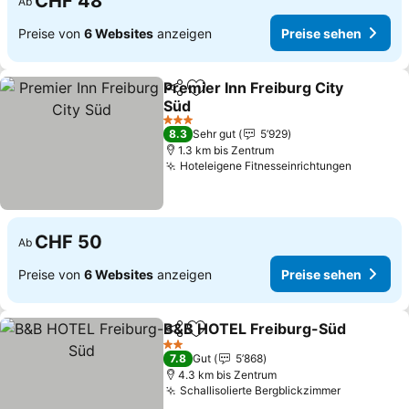
CHF 48
Ab
Preise von
6 Websites
anzeigen
Preise sehen
Premier Inn Freiburg City
Teilen
Zu Favoriten hinzufügen
Süd
Preise sehen
3 Sterne
8.3
Sehr gut
5’929
1.3 km bis Zentrum
Hoteleigene Fitnesseinrichtungen
Preise s
CHF 50
Ab
Preise von
6 Websites
anzeigen
Preise sehen
B&B HOTEL Freiburg-Süd
Teilen
Zu Favoriten hinzufügen
2 Sterne
7.8
Gut
5’868
4.3 km bis Zentrum
Schallisolierte Bergblickzimmer
Preise se