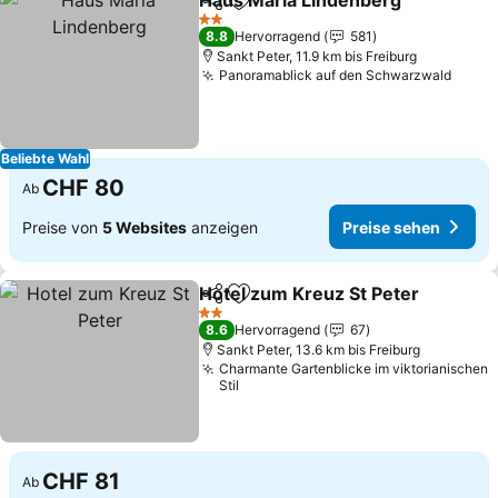
Haus Maria Lindenberg
Teilen
Zu Favoriten hinzufügen
Pre
2 Sterne
8.8
Hervorragend
581
Sankt Peter, 11.9 km bis Freiburg
Panoramablick auf den Schwarzwald
Preis
Beliebte Wahl
CHF 80
Ab
Preise von
5 Websites
anzeigen
Preise sehen
Hotel zum Kreuz St Peter
Teilen
Zu Favoriten hinzufügen
2 Sterne
8.6
Hervorragend
67
Sankt Peter, 13.6 km bis Freiburg
Charmante Gartenblicke im viktorianischen
Stil
CHF 81
Ab