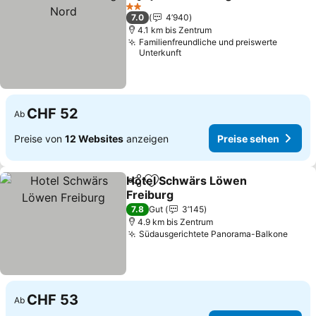
Teilen
Zu Favoriten hinzufügen
P
2 Sterne
7.0
4’940
4.1 km bis Zentrum
Familienfreundliche und preiswerte
Unterkunft
CHF 52
Ab
Preise von
12 Websites
anzeigen
Preise sehen
Hotel Schwärs Löwen
Teilen
Zu Favoriten hinzufügen
Freiburg
Preise sehen
7.8
Gut
3’145
4.9 km bis Zentrum
Südausgerichtete Panorama-Balkone
Preis
CHF 53
Ab