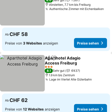
8.0
Sehr gut
1’267
Vörstetten, 7.7 km bis Freiburg
Authentische Zimmer mit Eichenbalken
Prei
CHF 58
Ab
Preise von
3 Websites
anzeigen
Preise sehen
Aparthotel Adagio
Teilen
Zu Favoriten hinzufügen
Access Freiburg
Preise sehen
3 Sterne
8.1
Sehr gut
6’437
1.9 km bis Zentrum
Lage im Viertel Alte Güterbahn
Preise seh
CHF 62
Ab
Preise von
12 Websites
anzeigen
Preise sehen