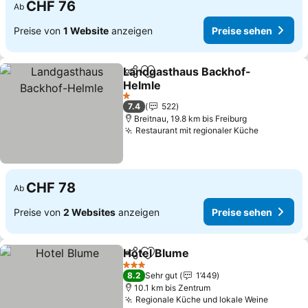
CHF 76
Ab
Preise von
1 Website
anzeigen
Preise sehen
Landgasthaus Backhof-
Teilen
Zu Favoriten hinzufügen
Helmle
Preise sehen
1 Sterne
7.4
522
Breitnau, 19.8 km bis Freiburg
Restaurant mit regionaler Küche
Preise se
CHF 78
Ab
Preise von
2 Websites
anzeigen
Preise sehen
Hotel Blume
Teilen
Zu Favoriten hinzufügen
Preise sehen
3 Sterne
8.2
Sehr gut
1’449
10.1 km bis Zentrum
Regionale Küche und lokale Weine
Preise 