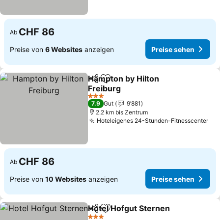
CHF 86
Ab
Preise von
6 Websites
anzeigen
Preise sehen
Hampton by Hilton
Teilen
Zu Favoriten hinzufügen
Freiburg
Preise sehen
3 Sterne
7.9
Gut
9’881
2.2 km bis Zentrum
Hoteleigenes 24-Stunden-Fitnesscenter
Pre
CHF 86
Ab
Preise von
10 Websites
anzeigen
Preise sehen
Hotel Hofgut Sternen
Teilen
Zu Favoriten hinzufügen
Prei