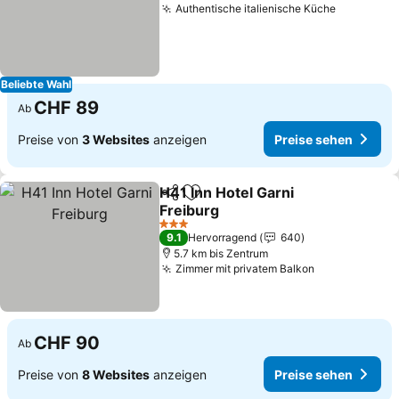
Authentische italienische Küche
Preise se
Beliebte Wahl
CHF 89
Ab
Preise von
3 Websites
anzeigen
Preise sehen
H41 Inn Hotel Garni
Teilen
Zu Favoriten hinzufügen
Freiburg
Preise sehen
3 Sterne
9.1
Hervorragend
640
5.7 km bis Zentrum
Zimmer mit privatem Balkon
Preise sehen
CHF 90
Ab
Preise von
8 Websites
anzeigen
Preise sehen