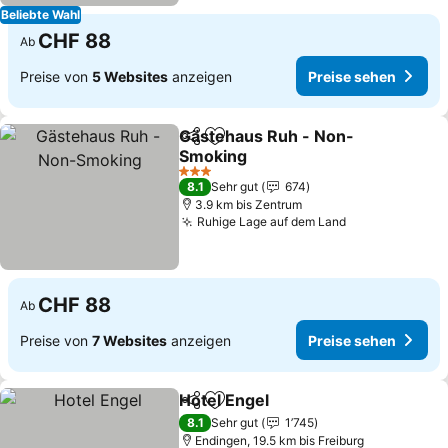
Beliebte Wahl
CHF 88
Ab
Preise von
5 Websites
anzeigen
Preise sehen
Gästehaus Ruh - Non-
Teilen
Zu Favoriten hinzufügen
Smoking
Preise sehen
3 Sterne
8.1
Sehr gut
674
3.9 km bis Zentrum
Ruhige Lage auf dem Land
Preise sehen
CHF 88
Ab
Preise von
7 Websites
anzeigen
Preise sehen
Hotel Engel
Teilen
Zu Favoriten hinzufügen
Preise sehen
8.1
Sehr gut
1’745
Endingen, 19.5 km bis Freiburg