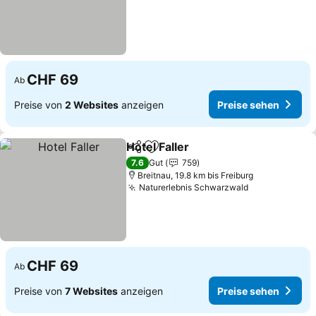
CHF 69
Ab
Preise von
2 Websites
anzeigen
Preise sehen
Hotel Faller
Teilen
Zu Favoriten hinzufügen
Preise sehen
7.6
Gut
759
Breitnau, 19.8 km bis Freiburg
Naturerlebnis Schwarzwald
Preise sehen
CHF 69
Ab
Preise von
7 Websites
anzeigen
Preise sehen