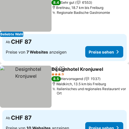
3 Sterne
8.4
Sehr gut
6’553
Breitnau, 18.7 km bis Freiburg
Regionale Badische Gastronomie
Preise s
Beliebte Wahl
CHF 87
Ab
Preise von
7 Websites
anzeigen
Preise sehen
Designhotel Kronjuwel
Teilen
Zu Favoriten hinzufügen
Pre
3 Sterne
8.5
Hervorragend
1’037
Waldkirch, 13.5 km bis Freiburg
Italienisches und regionales Restaurant vor
Ort
CHF 87
Ab
Preise von
10 Websites
anzeigen
Preise sehen