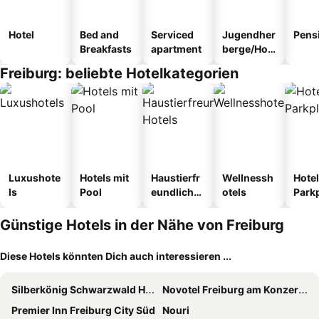
Hotel
Bed and
Serviced
Jugendher
Pens
Breakfasts
apartment
berge/Hos
tel
Freiburg: beliebte Hotelkategorien
Luxushote
Hotels mit
Haustierfr
Wellnessh
Hotel
ls
Pool
eundliche
otels
Park
Hotels
Günstige Hotels in der Nähe von Freiburg
Diese Hotels könnten Dich auch interessieren ...
Silberkönig Schwarzwald Hotel & Restaurant Ringhotel
Novotel Freiburg am Konzerthaus
Premier Inn Freiburg City Süd
Nouri