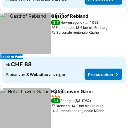
Gasthof Rebland
Teilen
Zu Favoriten hinzufügen
Preise se
8.7
Hervorragend
1’052
Eichstetten, 13.6 km bis Freiburg
Saisonale regionale Küche
Preise sehen
Beliebte Wahl
CHF 88
Ab
Preise von
8 Websites
anzeigen
Preise sehen
Hotel Löwen Garni
Teilen
Zu Favoriten hinzufügen
Preise 
3 Sterne
8.1
Sehr gut
1’982
Breisach, 14.2 km bis Freiburg
Authentische regionale Küche
Preise seh