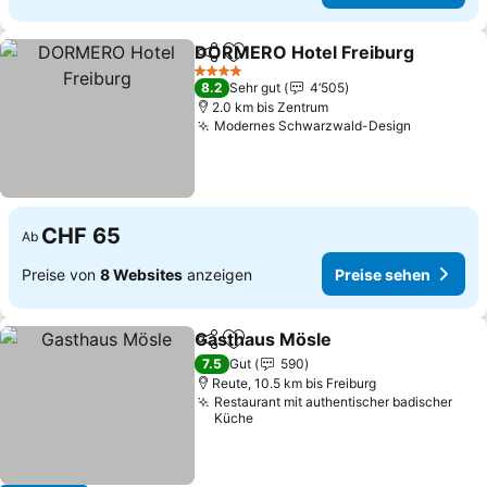
DORMERO Hotel Freiburg
Teilen
Zu Favoriten hinzufügen
4 Sterne
8.2
Sehr gut
4’505
2.0 km bis Zentrum
Modernes Schwarzwald-Design
Preise s
CHF 65
Ab
Preise von
8 Websites
anzeigen
Preise sehen
Gasthaus Mösle
Teilen
Zu Favoriten hinzufügen
Preise seh
7.5
Gut
590
Reute, 10.5 km bis Freiburg
Restaurant mit authentischer badischer
Küche