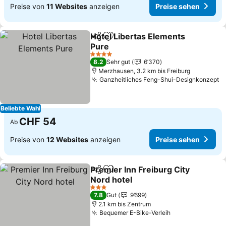
Preise von
11 Websites
anzeigen
Preise sehen
Hotel Libertas Elements
Teilen
Zu Favoriten hinzufügen
Pure
Preise sehen
4 Sterne
8.2
Sehr gut
6’370
Merzhausen, 3.2 km bis Freiburg
Ganzheitliches Feng-Shui-Designkonzept
P
Beliebte Wahl
CHF 54
Ab
Preise von
12 Websites
anzeigen
Preise sehen
Premier Inn Freiburg City
Teilen
Zu Favoriten hinzufügen
Nord hotel
Preise sehen
3 Sterne
7.8
Gut
9’699
2.1 km bis Zentrum
Bequemer E-Bike-Verleih
Preise sehen