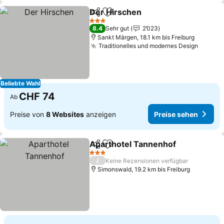
Der Hirschen
Teilen
Zu Favoriten hinzufügen
Preise sehen
3 Sterne
8.4
Sehr gut
2’023
Sankt Märgen, 18.1 km bis Freiburg
Traditionelles und modernes Design
Preise
Beliebte Wahl
CHF 74
Ab
Preise von
8 Websites
anzeigen
Preise sehen
Aparthotel Tannenhof
Teilen
Zu Favoriten hinzufügen
Prei
3 Sterne
/
Keine Rezensionen verfügbar
Simonswald, 19.2 km bis Freiburg