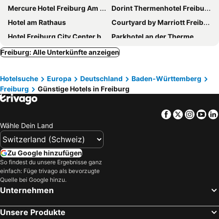
Mercure Hotel Freiburg Am Muenster
Dorint Thermenhotel Freiburg
Hotel am Rathaus
Courtyard by Marriott Freiburg
Hotel Freiburg City Center by Leonardo Hotels
Parkhotel an der Therme
Hotel Hirschen
Best Western Premier Hotel Victoria
Freiburg: Alle Unterkünfte anzeigen
Bio Boutique Hotel Barbara
Hotel Hofgut Sternen
Hotelsuche
Europa
Deutschland
Baden-Württemberg
DORMERO Hotel Freiburg
Motel One Freiburg
Freiburg
Günstige Hotels in Freiburg
Premier Inn Freiburg City Nord hotel
Aparthotel Adagio Access Freiburg
Stadthotel Freiburg
Hampton by Hilton Freiburg
Facebook
Twitter
Insta
Yo
Hotel Stadt Freiburg
Hotel Schwärs Löwen Freiburg
Wähle Dein Land
Schloss Reinach
Rainhof Scheune
Hotel Libertas Elements Pure
Waldhotel am Notschreipass
Zu Google hinzufügen
So findest du unsere Ergebnisse ganz
City Hotel Freiburg
Der Hirschen
einfach: Füge trivago als bevorzugte
Hotel - Landgasthof Rebstock
Colombi Hotel
Quelle bei Google hinzu.
Unternehmen
Boutiquehotel Oberkirch im Zentrum
Hotel Zum Schiff
Bergseele Privat- & Retreathotel Schwarzwald
Hotel Waldeck
Unsere Produkte