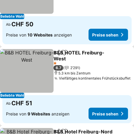
Beliebte Wahl
CHF 50
Ab
Preise von
10 Websites
anzeigen
Preise sehen
B&B HOTEL Freiburg-
Teilen
Zu Favoriten hinzufügen
West
Preise sehen
1 Sterne
6.7
2’291
5.3 km bis Zentrum
Vielfältiges kontinentales Frühstücksbuffet
P
Beliebte Wahl
CHF 51
Ab
Preise von
9 Websites
anzeigen
Preise sehen
B&B Hotel Freiburg-Nord