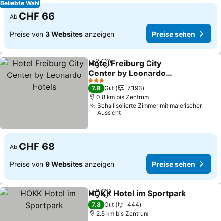
Beliebte Wahl
CHF 66
Ab
Preise von
3 Websites
anzeigen
Preise sehen
Hotel Freiburg City
Teilen
Zu Favoriten hinzufügen
Center by Leonardo
Hotels
Preise sehen
3 Sterne
7.8
Gut
7’193
0.8 km bis Zentrum
Schallisolierte Zimmer mit malerischer
Aussicht
CHF 68
Ab
Preise von
9 Websites
anzeigen
Preise sehen
HOKK Hotel im Sportpark
Teilen
Zu Favoriten hinzufügen
7.8
Gut
444
2.5 km bis Zentrum