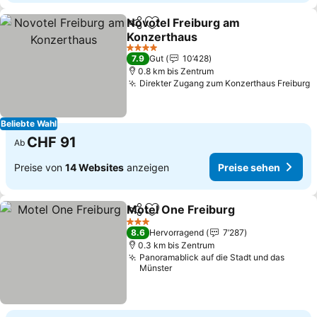
Novotel Freiburg am
Teilen
Zu Favoriten hinzufügen
Konzerthaus
Preise sehen
4 Sterne
7.9
Gut
10’428
0.8 km bis Zentrum
Direkter Zugang zum Konzerthaus Freiburg
P
Beliebte Wahl
CHF 91
Ab
Preise von
14 Websites
anzeigen
Preise sehen
Motel One Freiburg
Teilen
Zu Favoriten hinzufügen
Preise
3 Sterne
8.6
Hervorragend
7’287
0.3 km bis Zentrum
Panoramablick auf die Stadt und das
Münster