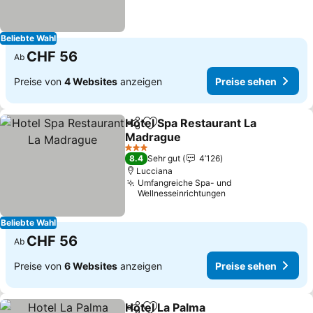
Beliebte Wahl
CHF 56
Ab
Preise von
4 Websites
anzeigen
Preise sehen
Hotel Spa Restaurant La
Teilen
Zu Favoriten hinzufügen
Madrague
3 Sterne
8.4
Sehr gut
4’126
Lucciana
Umfangreiche Spa- und
Wellnesseinrichtungen
Beliebte Wahl
CHF 56
Ab
Preise von
6 Websites
anzeigen
Preise sehen
Hotel La Palma