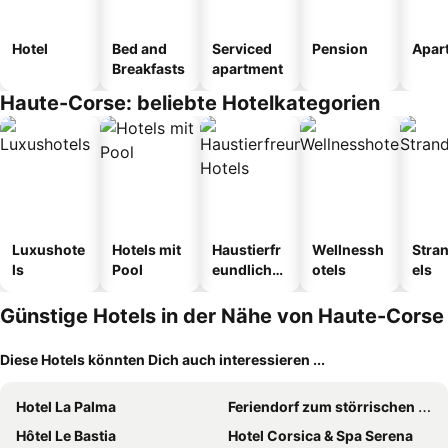
Hotel
Bed and
Serviced
Pension
Apar
Breakfasts
apartment
Haute-Corse: beliebte Hotelkategorien
Luxushote
Hotels mit
Haustierfr
Wellnessh
Stra
ls
Pool
eundliche
otels
els
Hotels
Günstige Hotels in der Nähe von Haute-Corse
Diese Hotels könnten Dich auch interessieren ...
Hotel La Palma
Feriendorf zum störrischen Esel
Hôtel Le Bastia
Hotel Corsica & Spa Serena