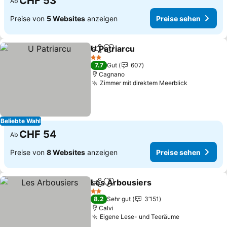
CHF 53
Ab
Preise von
5 Websites
anzeigen
Preise sehen
U Patriarcu
Teilen
Zu Favoriten hinzufügen
2 Sterne
7.7
Gut
607
Cagnano
Zimmer mit direktem Meerblick
Beliebte Wahl
CHF 54
Ab
Preise von
8 Websites
anzeigen
Preise sehen
Les Arbousiers
Teilen
Zu Favoriten hinzufügen
2 Sterne
8.2
Sehr gut
3’151
Calvi
Eigene Lese- und Teeräume