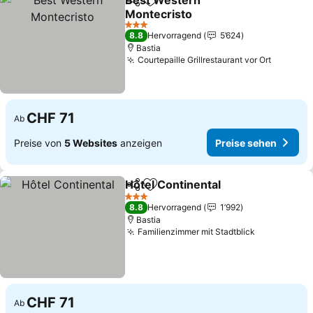
Best Western
Teilen
Zu Favoriten hinzufügen
Montecristo
3 Sterne
8.8
Hervorragend
5’624
Bastia
Courtepaille Grillrestaurant vor Ort
CHF 71
Ab
Preise von
5 Websites
anzeigen
Preise sehen
Hôtel Continental
Teilen
Zu Favoriten hinzufügen
3 Sterne
8.8
Hervorragend
1’992
Bastia
Familienzimmer mit Stadtblick
CHF 71
Ab