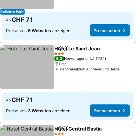
Beliebte Wahl
CHF 71
Ab
Preise von
6 Websites
anzeigen
Preise sehen
Hotel Le Saint Jean
Teilen
Zu Favoriten hinzufügen
3 Sterne
9.3
Hervorragend
1’724
Ersa
Panoramablick auf Meer und Berge
CHF 71
Ab
Preise von
3 Websites
anzeigen
Preise sehen
Hotel Central Bastia
Teilen
Zu Favoriten hinzufügen