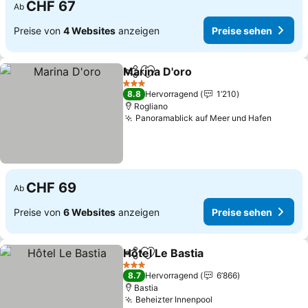
CHF 67
Ab
Preise von
4 Websites
anzeigen
Preise sehen
Marina D'oro
Teilen
Zu Favoriten hinzufügen
3 Sterne
8.8
Hervorragend
1’210
Rogliano
Panoramablick auf Meer und Hafen
CHF 69
Ab
Preise von
6 Websites
anzeigen
Preise sehen
Hôtel Le Bastia
Teilen
Zu Favoriten hinzufügen
3 Sterne
8.7
Hervorragend
6’866
Bastia
Beheizter Innenpool