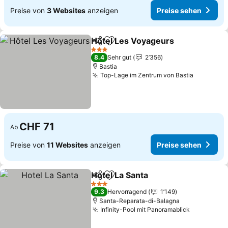
Preise von
3 Websites
anzeigen
Preise sehen
Hôtel Les Voyageurs
Teilen
Zu Favoriten hinzufügen
3 Sterne
8.4
Sehr gut
2’356
Bastia
Top-Lage im Zentrum von Bastia
CHF 71
Ab
Preise von
11 Websites
anzeigen
Preise sehen
Hotel La Santa
Teilen
Zu Favoriten hinzufügen
3 Sterne
9.3
Hervorragend
1’149
Santa-Reparata-di-Balagna
Infinity-Pool mit Panoramablick