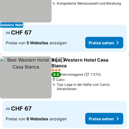
Kompetente Weinauswahl und Beratung
Beliebte Wahl
CHF 67
Ab
Preise von
5 Websites
anzeigen
Preise sehen
Best Western Hotel Casa
Teilen
Zu Favoriten hinzufügen
Bianca
3 Sterne
9.0
Hervorragend
1’370
Calvi
Top-Lage in der Nähe von Calvis
Attraktionen
CHF 67
Ab
Preise von
6 Websites
anzeigen
Preise sehen