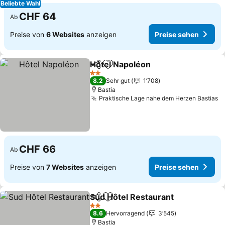
Beliebte Wahl
CHF 64
Ab
Preise von
6 Websites
anzeigen
Preise sehen
Hôtel Napoléon
Teilen
Zu Favoriten hinzufügen
2 Sterne
8.2
Sehr gut
1’708
Bastia
Praktische Lage nahe dem Herzen Bastias
CHF 66
Ab
Preise von
7 Websites
anzeigen
Preise sehen
Sud Hôtel Restaurant
Teilen
Zu Favoriten hinzufügen
2 Sterne
8.6
Hervorragend
3’545
Bastia