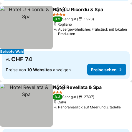
Hotel U Ricordu & Spa
Teilen
Zu Favoriten hinzufügen
4 Sterne
8.2
Sehr gut
1’923
Rogliano
Außergewöhnliches Frühstück mit lokalen
Produkten
Beliebte Wahl
CHF 74
Ab
Preise von
10 Websites
anzeigen
Preise sehen
Hotel Revellata & Spa
Teilen
Zu Favoriten hinzufügen
3 Sterne
8.3
Sehr gut
2’807
Calvi
Panoramablick auf Meer und Zitadelle