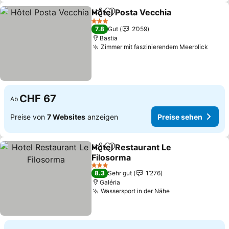
Hôtel Posta Vecchia
Teilen
Zu Favoriten hinzufügen
3 Sterne
7.8
Gut
2’059
Bastia
Zimmer mit faszinierendem Meerblick
CHF 67
Ab
Preise von
7 Websites
anzeigen
Preise sehen
Hotel Restaurant Le
Teilen
Zu Favoriten hinzufügen
Filosorma
3 Sterne
8.3
Sehr gut
1’276
Galéria
Wassersport in der Nähe