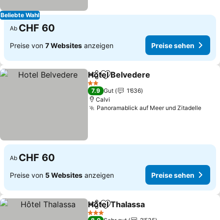
Beliebte Wahl
CHF 60
Ab
Preise von
7 Websites
anzeigen
Preise sehen
Hotel Belvedere
Teilen
Zu Favoriten hinzufügen
2 Sterne
7.9
Gut
1’636
Calvi
Panoramablick auf Meer und Zitadelle
CHF 60
Ab
Preise von
5 Websites
anzeigen
Preise sehen
Hôtel Thalassa
Teilen
Zu Favoriten hinzufügen
3 Sterne