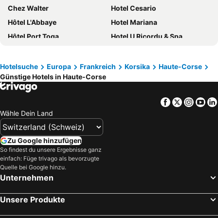
Chez Walter
Hotel Cesario
Hôtel L'Abbaye
Hotel Mariana
Hôtel Port Toga
Hotel U Ricordu & Spa
Le Saint Erasme, Hotel Eco Friendly
Best Western Premier Santa Maria
Best Western Hotel Casa Bianca
La Plage De Calvi A Vos Pieds
Hotelsuche
Europa
Frankreich
Korsika
Haute-Corse
Günstige Hotels in Haute-Corse
Best Western Montecristo
Ostella Spa & Resort
Village de Vacances Marina d'Oru
Hôtel La Lagune
Facebook
Twitter
Insta
Yo
Hôtel Perla Rossa
Alivi
Wähle Dein Land
Hotel Balanea
Hotel & Spa Kasano Calvi - Handwritten Collection
Hotel Pietracap
Hotel Saint Christophe
Zu Google hinzufügen
Hôtel La Caravelle
Résidence Sognu Di Rena - Vacancéole
So findest du unsere Ergebnisse ganz
einfach: Füge trivago als bevorzugte
Hotel Revellata & Spa
Perla di Mare
Quelle bei Google hinzu.
Unternehmen
Hotel Orizonte
Hotel San Pellegrino
Hôtel Il Tramonto
Auberge Ferayola
Unsere Produkte
Hôtel Méditerranée
Mercure Hotel & Spa Bastia Biguglia