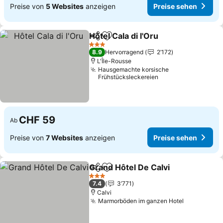
Preise von
5 Websites
anzeigen
Preise sehen
Hôtel Cala di l'Oru
Teilen
Zu Favoriten hinzufügen
3 Sterne
8.9
Hervorragend
2’172
L'Île-Rousse
Hausgemachte korsische
Frühstücksleckereien
CHF 59
Ab
Preise von
7 Websites
anzeigen
Preise sehen
Grand Hôtel De Calvi
Teilen
Zu Favoriten hinzufügen
3 Sterne
7.4
3’771
Calvi
Marmorböden im ganzen Hotel