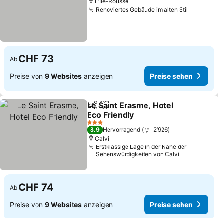
L'Île-Rousse
Renoviertes Gebäude im alten Stil
CHF 73
Ab
Preise von
9 Websites
anzeigen
Preise sehen
Le Saint Erasme, Hotel
Teilen
Zu Favoriten hinzufügen
Eco Friendly
3 Sterne
8.9
Hervorragend
2’926
Calvi
Erstklassige Lage in der Nähe der
Sehenswürdigkeiten von Calvi
CHF 74
Ab
Preise von
9 Websites
anzeigen
Preise sehen