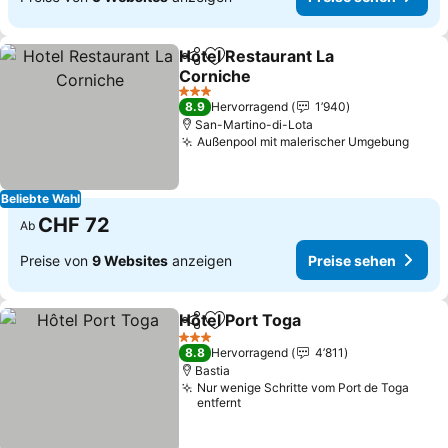
Hotel Restaurant La
Teilen
Zu Favoriten hinzufügen
Corniche
3 Sterne
8.9
Hervorragend
1’940
San-Martino-di-Lota
Außenpool mit malerischer Umgebung
Beliebte Wahl
CHF 72
Ab
Preise von
9 Websites
anzeigen
Preise sehen
Hôtel Port Toga
Teilen
Zu Favoriten hinzufügen
3 Sterne
8.8
Hervorragend
4’811
Bastia
Nur wenige Schritte vom Port de Toga
entfernt