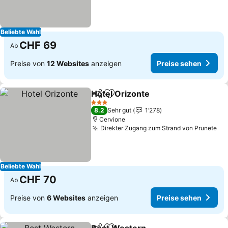
Beliebte Wahl
CHF 69
Ab
Preise von
12 Websites
anzeigen
Preise sehen
Hotel Orizonte
Teilen
Zu Favoriten hinzufügen
3 Sterne
8.2
Sehr gut
1’278
Cervione
Direkter Zugang zum Strand von Prunete
Beliebte Wahl
CHF 70
Ab
Preise von
6 Websites
anzeigen
Preise sehen