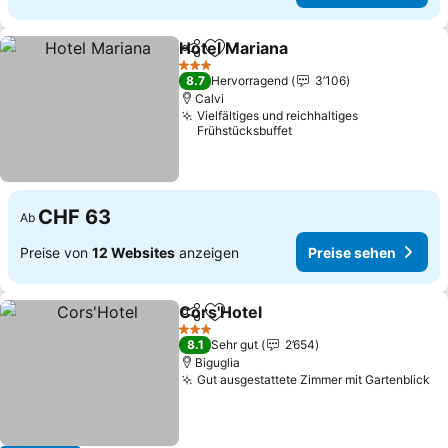
Hotel Mariana
Teilen
Zu Favoriten hinzufügen
3 Sterne
8.7
Hervorragend
3’106
Calvi
Vielfältiges und reichhaltiges
Frühstücksbuffet
CHF 63
Ab
Preise von
12 Websites
anzeigen
Preise sehen
Cors'Hotel
Teilen
Zu Favoriten hinzufügen
3 Sterne
8.1
Sehr gut
2’654
Biguglia
Gut ausgestattete Zimmer mit Gartenblick