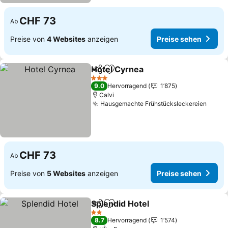
CHF 73
Ab
Preise von
4 Websites
anzeigen
Preise sehen
Hotel Cyrnea
Teilen
Zu Favoriten hinzufügen
3 Sterne
9.0
Hervorragend
1’875
Calvi
Hausgemachte Frühstücksleckereien
CHF 73
Ab
Preise von
5 Websites
anzeigen
Preise sehen
Splendid Hotel
Teilen
Zu Favoriten hinzufügen
2 Sterne
8.7
Hervorragend
1’574