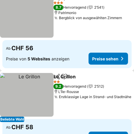
Teilen
Zu Favoriten hinzufügen
3 Sterne
8.7
Hervorragend
2’541
Patrimonio
Bergblick von ausgewählten Zimmern
CHF 56
Ab
Preise von
5 Websites
anzeigen
Preise sehen
Le Grillon
Teilen
Zu Favoriten hinzufügen
2 Sterne
9.2
Hervorragend
2’512
L'Île-Rousse
Erstklassige Lage in Strand- und Stadtnähe
Beliebte Wahl
CHF 58
Ab