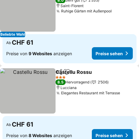
8.0
Sehr gut
2’535
Saint-Florent
Ruhige Gärten mit Außenpool
Beliebte Wahl
CHF 61
Ab
Preise von
9 Websites
anzeigen
Preise sehen
Castellu Rossu
Teilen
Zu Favoriten hinzufügen
3 Sterne
8.5
Hervorragend
2’506
Lucciana
Elegantes Restaurant mit Terrasse
CHF 61
Ab
Preise von
8 Websites
anzeigen
Preise sehen