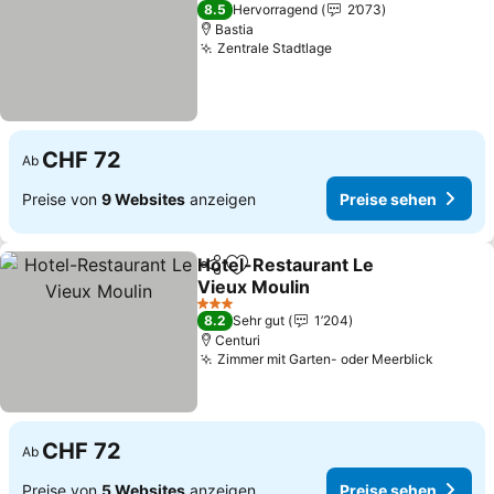
3 Sterne
8.5
Hervorragend
2’073
Bastia
Zentrale Stadtlage
CHF 72
Ab
Preise von
9 Websites
anzeigen
Preise sehen
Hotel-Restaurant Le
Teilen
Zu Favoriten hinzufügen
Vieux Moulin
3 Sterne
8.2
Sehr gut
1’204
Centuri
Zimmer mit Garten- oder Meerblick
CHF 72
Ab
Preise von
5 Websites
anzeigen
Preise sehen