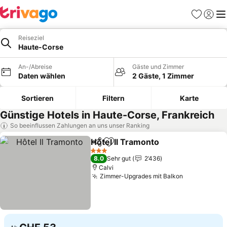
Favoriten
Einlog
Me
Reiseziel
Haute-Corse
An-/Abreise
Gäste und Zimmer
Daten wählen
2 Gäste, 1 Zimmer
Sortieren
Filtern
Karte
Günstige Hotels in Haute-Corse, Frankreich
So beeinflussen Zahlungen an uns unser Ranking
Hôtel Il Tramonto
Teilen
Zu Favoriten hinzufügen
3 Sterne
8.0
Sehr gut
2’436
Calvi
Zimmer-Upgrades mit Balkon