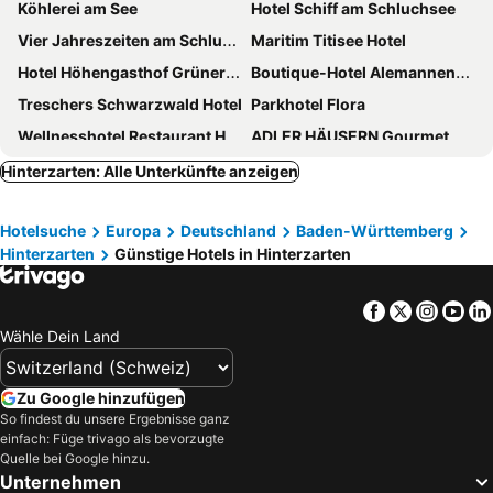
Köhlerei am See
Hotel Schiff am Schluchsee
Vier Jahreszeiten am Schluchsee
Maritim Titisee Hotel
Hotel Höhengasthof Grüner Baum
Boutique-Hotel Alemannenhof
Treschers Schwarzwald Hotel
Parkhotel Flora
Wellnesshotel Restaurant Hexenschopf
ADLER HÄUSERN Gourmet & Spa Hotel
Seehotel Hubertus
Hotel Schlehdorn
Hinterzarten: Alle Unterkünfte anzeigen
Hotel Hirschen
Hotel Hofgut Sternen
Hotelsuche
Europa
Deutschland
Baden-Württemberg
Schreyers Hotel Restaurant Mutzel
Hotel Saigerhöh
Hinterzarten
Günstige Hotels in Hinterzarten
BRUGGER' S Hotelpark Am Titisee
Bio- und Wellnesshotel Alpenblick
Hotel Auerhahn
Hotel Zartenbach
Facebook
Twitter
Insta
Yo
Parkhotel Adler
Action Forest Hotel Titisee - n&auml;he Badeparadies
Wähle Dein Land
Hotel Thomahof
coucou Hotel
Hotel REPPERT
Albtalblick Ihr Wellness- & Wanderhotel
Zu Google hinzufügen
So findest du unsere Ergebnisse ganz
NATURE TITISEE easy.live.hotel
Hotel Schwärs Löwen Freiburg
einfach: Füge trivago als bevorzugte
Rainhof Scheune
Boutique Hotel Mühle Schluchsee
Quelle bei Google hinzu.
Unternehmen
Landgasthaus Grüner Baum
Hotel Rössle