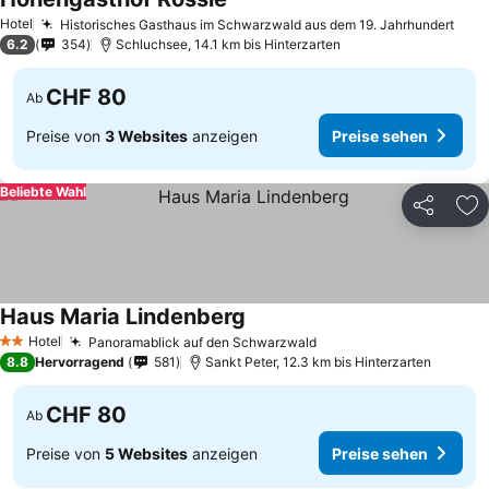
Hotel
Historisches Gasthaus im Schwarzwald aus dem 19. Jahrhundert
6.2
354
Schluchsee, 14.1 km bis Hinterzarten
CHF 80
Ab
Preise von
3 Websites
anzeigen
Preise sehen
Beliebte Wahl
Teilen
Zu
Haus Maria Lindenberg
Hotel
Panoramablick auf den Schwarzwald
2 Sterne
8.8
Hervorragend
581
Sankt Peter, 12.3 km bis Hinterzarten
CHF 80
Ab
Preise von
5 Websites
anzeigen
Preise sehen