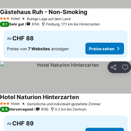
Gästehaus Ruh - Non-Smoking
Hotel
Ruhige Lage auf dem Land
3 Sterne
8.1
Sehr gut
674
Freiburg, 17.1 km bis Hinterzarten
CHF 88
Ab
Preise von
7 Websites
anzeigen
Preise sehen
Teilen
Zu
Hotel Naturion Hinterzarten
Hotel
Gemütliche und individuell gestaltete Zimmer
3 Sterne
8.5
Hervorragend
818
0.2 km bis Zentrum
CHF 89
Ab