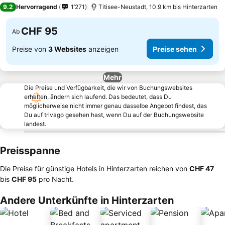
3 Sterne
9.2
Hervorragend
1’271
Titisee-Neustadt, 10.9 km bis Hinterzarten
CHF 95
Ab
Preise von
3 Websites
anzeigen
Preise sehen
Mehr
Die Preise und Verfügbarkeit, die wir von Buchungswebsites
erhalten, ändern sich laufend. Das bedeutet, dass Du
möglicherweise nicht immer genau dasselbe Angebot findest, das
Du auf trivago gesehen hast, wenn Du auf der Buchungswebsite
landest.
Preisspanne
Die Preise für günstige Hotels in Hinterzarten reichen von
‎CHF 47
bis
‎CHF 95
pro Nacht.
Andere Unterkünfte in Hinterzarten