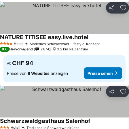
Teilen
Zu
NATURE TITISEE easy.live.hotel
Hotel
Modernes Schwarzwald-Lifestyle-Konzept
4 Sterne
8.6
Hervorragend
2’874
3.2 km bis Zentrum
CHF 94
Ab
Preise von
8 Websites
anzeigen
Preise sehen
Teilen
Zu
Schwarzwaldgasthaus Salenhof
Hotel
Traditionelle Schwarzwaldküche