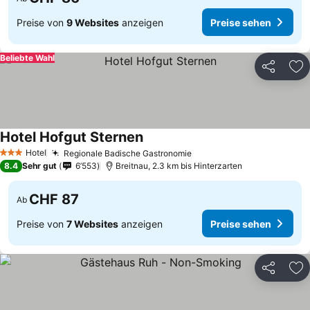
Preise von
9 Websites
anzeigen
Preise sehen
Beliebte Wahl
Teilen
Zu
Hotel Hofgut Sternen
Hotel
Regionale Badische Gastronomie
3 Sterne
8.4
Sehr gut
6’553
Breitnau, 2.3 km bis Hinterzarten
CHF 87
Ab
Preise von
7 Websites
anzeigen
Preise sehen
Teilen
Zu