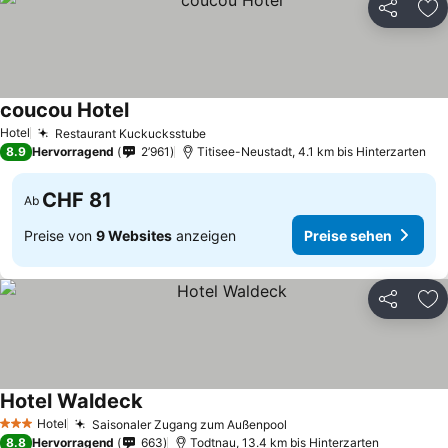
Teilen
Zu
coucou Hotel
Hotel
Restaurant Kuckucksstube
8.9
Hervorragend
2’961
Titisee-Neustadt, 4.1 km bis Hinterzarten
CHF 81
Ab
Preise von
9 Websites
anzeigen
Preise sehen
Teilen
Zu
Hotel Waldeck
Hotel
Saisonaler Zugang zum Außenpool
3 Sterne
8.8
Hervorragend
663
Todtnau, 13.4 km bis Hinterzarten