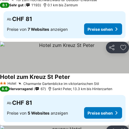
8.1
Sehr gut
1’193
0.1 km bis Zentrum
CHF 81
Ab
Preise von
7 Websites
anzeigen
Preise sehen
Teilen
Zu
Hotel zum Kreuz St Peter
Hotel
Charmante Gartenblicke im viktorianischen Stil
2 Sterne
8.6
Hervorragend
67
Sankt Peter, 13.3 km bis Hinterzarten
CHF 81
Ab
Preise von
5 Websites
anzeigen
Preise sehen