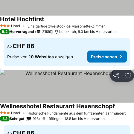
Hotel Hochfirst
Hotel
Einzigartige zweistöckige Maisonette-Zimmer
3 Sterne
9.2
Hervorragend
2’589
Lenzkirch, 6.0 km bis Hinterzarten
CHF 86
Ab
Preise von
10 Websites
anzeigen
Preise sehen
Teilen
Zu
Wellnesshotel Restaurant Hexenschopf
Hotel
Historische Fundamente aus dem fünfzehnten Jahrhundert
3 Sterne
8.1
Sehr gut
916
Löffingen, 18.5 km bis Hinterzarten
CHF 86
Ab