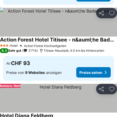
Teilen
Zu
Action Forest Hotel Titisee - n&auml;he Badeparadies
Hotel
Action Forest Hochseilgarten
3 Sterne
8.3
Sehr gut
3’714
Titisee-Neustadt, 4.0 km bis Hinterzarten
CHF 93
Ab
Preise von
9 Websites
anzeigen
Preise sehen
Beliebte Wahl
Teilen
Zu
Hotel Diana Feldberg