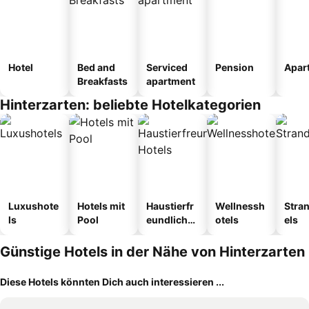
Hotel
Bed and
Serviced
Pension
Apar
Breakfasts
apartment
Hinterzarten: beliebte Hotelkategorien
Luxushote
Hotels mit
Haustierfr
Wellnessh
Stra
ls
Pool
eundliche
otels
els
Hotels
Günstige Hotels in der Nähe von Hinterzarten
Diese Hotels könnten Dich auch interessieren ...