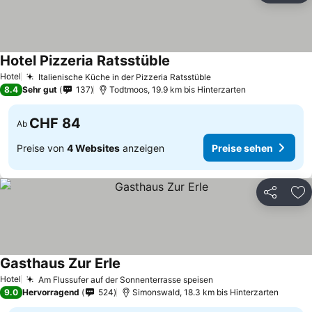
Hotel Pizzeria Ratsstüble
Hotel
Italienische Küche in der Pizzeria Ratsstüble
8.4
Sehr gut
137
Todtmoos, 19.9 km bis Hinterzarten
CHF 84
Ab
Preise von
4 Websites
anzeigen
Preise sehen
Teilen
Zu
Gasthaus Zur Erle
Hotel
Am Flussufer auf der Sonnenterrasse speisen
9.0
Hervorragend
524
Simonswald, 18.3 km bis Hinterzarten