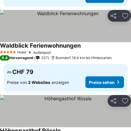
Teilen
Zu
Waldblick Ferienwohnungen
Hotel
Außenpool
5 Sterne
9.4
Hervorragend
237
Bonndorf, 19.4 km bis Hinterzarten
CHF 79
Ab
Preise von
2 Websites
anzeigen
Preise sehen
Teilen
Zu
Höhengasthof Rössle