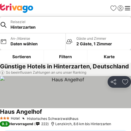
Favoriten
Einlog
Me
Reiseziel
Hinterzarten
An-/Abreise
Gäste und Zimmer
Daten wählen
2 Gäste, 1 Zimmer
Sortieren
Filtern
Karte
Günstige Hotels in Hinterzarten, Deutschland
So beeinflussen Zahlungen an uns unser Ranking
Teilen
Zu
Haus Angelhof
Hotel
Historisches Schwarzwaldhaus
3 Sterne
9.3
Hervorragend
222
Lenzkirch, 8.6 km bis Hinterzarten