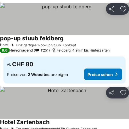
Teilen
Zu
pop-up stuub feldberg
Hotel
Einzigartiges 'Pop-up Stuub' Konzept
8.6
Hervorragend
1’251
Feldberg, 4.9 km bis Hinterzarten
CHF 80
Ab
Preise von
2 Websites
anzeigen
Preise sehen
Teilen
Zu
Hotel Zartenbach
Hotel
Tor zum Hochschwarzwald für Outdoor-Erlebnisse