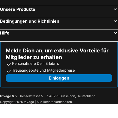
pop-up stuub feldberg
Waldhotel am Notschreipass
Unsere Produkte
Hotel Silberdistel
Hotel Schwarzwaldhof
Bedingungen und Richtlinien
Der Hirschen
Wochner's Hotel-Sternen Am Schluchsee Hochschwarzwald
Bartlehof
Hotel Adler Bärental
Hilfe
Bergseele Privat- & Retreathotel Schwarzwald
Hotel Waldeck
Hotel Waldeck
Boutiquehotel Ochsen
Melde Dich an, um exklusive Vorteile für
Hotel Naturion Hinterzarten
Hotel Engel - Familotel Hochschwarzwald
Mitglieder zu erhalten
JUFA Hotel Schwarzwald
Hotel-Gasthaus Goldener Engel
Personalisiere Dein Erlebnis
Naturparkhotel Schwarzwaldhaus
Hotel Tannhof
Treueangebote und Mitgliederpreise
Hotel Sonne Garni
Hotel am Bach
Einloggen
Hotel Imbery
stuub hinterzarten
Gasthof Lafette
Erfurths Bergfried Ferien & Wellnesshotel
trivago N.V.
, Kesselstrasse 5 – 7, 40221 Düsseldorf, Deutschland
Ferien Residenz Bergfried
Hotel-Pension Thomé
Copyright 2026 trivago | Alle Rechte vorbehalten.
Sonnenberg
Hotel Kesslermühle
Hotel Faller
Landgasthaus Backhof-Helmle