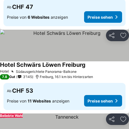
CHF 47
Ab
Preise von
6 Websites
anzeigen
Preise sehen
Teilen
Zu
Hotel Schwärs Löwen Freiburg
Hotel
Südausgerichtete Panorama-Balkone
7.8
Gut
3’145
Freiburg, 16.1 km bis Hinterzarten
CHF 53
Ab
Preise von
11 Websites
anzeigen
Preise sehen
Beliebte Wahl
Teilen
Zu