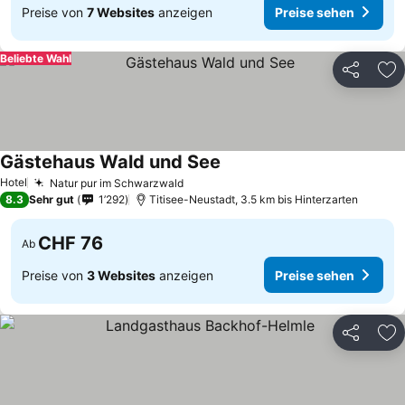
Preise von
7 Websites
anzeigen
Preise sehen
Beliebte Wahl
Teilen
Zu
Gästehaus Wald und See
Hotel
Natur pur im Schwarzwald
8.3
Sehr gut
1’292
Titisee-Neustadt, 3.5 km bis Hinterzarten
CHF 76
Ab
Preise von
3 Websites
anzeigen
Preise sehen
Teilen
Zu