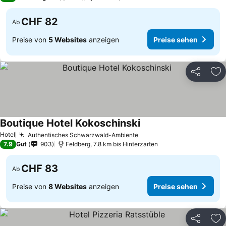
CHF 82
Ab
Preise von
5 Websites
anzeigen
Preise sehen
Teilen
Zu
Boutique Hotel Kokoschinski
Hotel
Authentisches Schwarzwald-Ambiente
7.9
Gut
903
Feldberg, 7.8 km bis Hinterzarten
CHF 83
Ab
Preise von
8 Websites
anzeigen
Preise sehen
Teilen
Zu