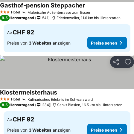
Gasthof-pension Steppacher
Hotel
Malerische Außenterrasse zum Essen
3 Sterne
9.5
Hervorragend
541
Friedenweiler, 11.6 km bis Hinterzarten
CHF 92
Ab
Preise von
3 Websites
anzeigen
Preise sehen
Teilen
Zu
Klostermeisterhaus
Hotel
Kulinarisches Erlebnis im Schwarzwald
3 Sterne
8.5
Hervorragend
234
Sankt Blasien, 16.5 km bis Hinterzarten
CHF 92
Ab
Preise von
3 Websites
anzeigen
Preise sehen