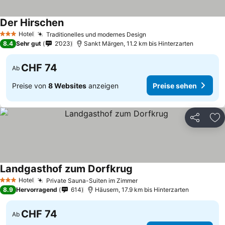
Der Hirschen
Hotel
Traditionelles und modernes Design
3 Sterne
8.4
Sehr gut
2’023
Sankt Märgen, 11.2 km bis Hinterzarten
CHF 74
Ab
Preise von
8 Websites
anzeigen
Preise sehen
Teilen
Zu
Landgasthof zum Dorfkrug
Hotel
Private Sauna-Suiten im Zimmer
3 Sterne
8.9
Hervorragend
614
Häusern, 17.9 km bis Hinterzarten
CHF 74
Ab