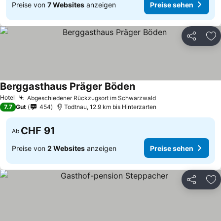
Preise von
7 Websites
anzeigen
Preise sehen
Teilen
Zu
Berggasthaus Präger Böden
Hotel
Abgeschiedener Rückzugsort im Schwarzwald
7.7
Gut
454
Todtnau, 12.9 km bis Hinterzarten
CHF 91
Ab
Preise von
2 Websites
anzeigen
Preise sehen
Teilen
Zu