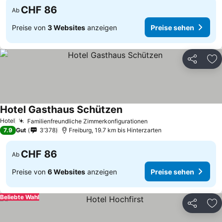
CHF 86
Ab
Preise von
3 Websites
anzeigen
Preise sehen
Teilen
Zu
Hotel Gasthaus Schützen
Hotel
Familienfreundliche Zimmerkonfigurationen
7.9
Gut
3’378
Freiburg, 19.7 km bis Hinterzarten
CHF 86
Ab
Preise von
6 Websites
anzeigen
Preise sehen
Beliebte Wahl
Teilen
Zu