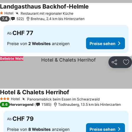
Landgasthaus Backhof-Helmle
Hotel
Restaurant mit regionaler Küche
1 Sterne
7.4
522
Breitnau, 2.4 km bis Hinterzarten
CHF 77
Ab
Preise von
2 Websites
anzeigen
Preise sehen
Beliebte Wahl
Teilen
Zu
Hotel & Chalets Herrihof
Hotel
Panoramablick beim Essen im Schwarzwald
3 Sterne
8.6
Hervorragend
1’585
Todtnauberg, 13.5 km bis Hinterzarten
CHF 79
Ab
Preise von
8 Websites
anzeigen
Preise sehen