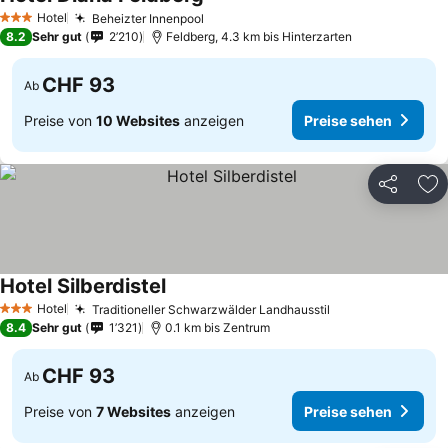
Hotel
Beheizter Innenpool
3 Sterne
8.2
Sehr gut
2’210
Feldberg, 4.3 km bis Hinterzarten
CHF 93
Ab
Preise von
10 Websites
anzeigen
Preise sehen
Teilen
Zu
Hotel Silberdistel
Hotel
Traditioneller Schwarzwälder Landhausstil
3 Sterne
8.4
Sehr gut
1’321
0.1 km bis Zentrum
CHF 93
Ab
Preise von
7 Websites
anzeigen
Preise sehen