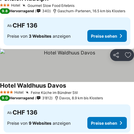
Hotel
Gourmet Slow Food Erlebnis
3 Sterne
9.8
Hervorragend
340
Gaschurn-Partenen, 16.5 km bis Klosters
CHF 136
Ab
Preise von
3 Websites
anzeigen
Preise sehen
Teilen
Zu
Hotel Waldhuus Davos
Hotel
Feine Küche im Bündner Stil
4 Sterne
9.0
Hervorragend
3’812
Davos, 8.9 km bis Klosters
CHF 136
Ab
Preise von
9 Websites
anzeigen
Preise sehen