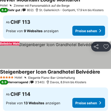
Hotel
Zimmer mit Panoramablick auf die Berge
8.4
Sehr gut
802
St. Gallenkirch - Gortipohl, 17.9 km bis Klosters
CHF 113
Ab
Preise von
9 Websites
anzeigen
Preise sehen
Beliebte Wahl
Teilen
Zu
Steigenberger Icon Grandhotel Belvédère
Hotel
Elegante Piano-Bar-Unterhaltung
5 Sterne
8.9
Hervorragend
3’340
Davos, 8.9 km bis Klosters
CHF 114
Ab
Preise von
13 Websites
anzeigen
Preise sehen