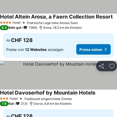
Hotel Altein Arosa, a Faern Collection Resort
Hotel
Praktische Lage nahe Arosas Seen
4 Sterne
8.4
Sehr gut
1’969
Arosa, 18.2 km bis Klosters
CHF 128
Ab
Preise von
12 Websites
anzeigen
Preise sehen
Teilen
Zu
Hotel Davoserhof by Mountain Hotels
Hotel
Traditionell eingerichtete Zimmer
3 Sterne
7.6
Gut
213
Davos, 9.8 km bis Klosters
CHF 128
Ab