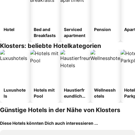
Hotel
Bed and
Serviced
Pension
Apar
Breakfasts
apartment
Klosters: beliebte Hotelkategorien
Luxushote
Hotels mit
Haustierfr
Wellnessh
Hotel
ls
Pool
eundliche
otels
Park
Hotels
Günstige Hotels in der Nähe von Klosters
Diese Hotels könnten Dich auch interessieren ...