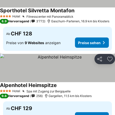
Sporthotel Silvretta Montafon
Hotel
Fitnesscenter mit Panoramablick
4 Sterne
8.9
Hervorragend
3’772
Gaschurn-Partenen, 16.9 km bis Klosters
CHF 128
Ab
Preise von
9 Websites
anzeigen
Preise sehen
Teilen
Zu
Alpenhotel Heimspitze
Hotel
Spa mit Zugang zur Bergquelle
4 Sterne
9.6
Hervorragend
256
Gargellen, 11.5 km bis Klosters
CHF 129
Ab