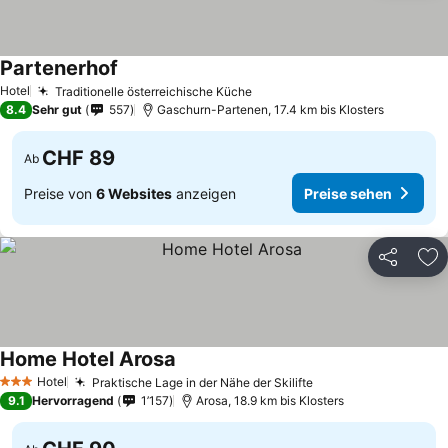
Partenerhof
Hotel
Traditionelle österreichische Küche
8.4
Sehr gut
557
Gaschurn-Partenen, 17.4 km bis Klosters
CHF 89
Ab
Preise von
6 Websites
anzeigen
Preise sehen
Teilen
Zu
Home Hotel Arosa
Hotel
Praktische Lage in der Nähe der Skilifte
3 Sterne
9.1
Hervorragend
1’157
Arosa, 18.9 km bis Klosters