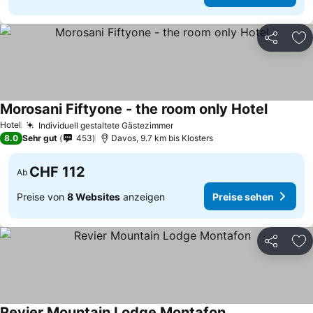
Teilen
Zu
Morosani Fiftyone - the room only Hotel
Hotel
Individuell gestaltete Gästezimmer
8.0
Sehr gut
453
Davos, 9.7 km bis Klosters
CHF 112
Ab
Preise von
8 Websites
anzeigen
Preise sehen
Teilen
Zu
Revier Mountain Lodge Montafon