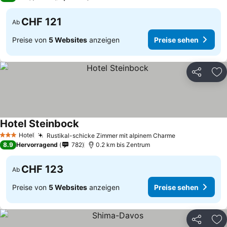
CHF 121
Ab
Preise von
5 Websites
anzeigen
Preise sehen
Teilen
Zu
Hotel Steinbock
Hotel
Rustikal-schicke Zimmer mit alpinem Charme
3 Sterne
8.9
Hervorragend
782
0.2 km bis Zentrum
CHF 123
Ab
Preise von
5 Websites
anzeigen
Preise sehen
Teilen
Zu