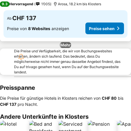
3 Sterne
9.3
Hervorragend
1’005
Arosa, 18.2 km bis Klosters
CHF 137
Ab
Preise von
8 Websites
anzeigen
Preise sehen
Mehr
Die Preise und Verfügbarkeit, die wir von Buchungswebsites
erhalten, ändern sich laufend. Das bedeutet, dass Du
möglicherweise nicht immer genau dasselbe Angebot findest, das
Du auf trivago gesehen hast, wenn Du auf der Buchungswebsite
landest.
Preisspanne
Die Preise für günstige Hotels in Klosters reichen von
‎CHF 80
bis
‎CHF 137
pro Nacht.
Andere Unterkünfte in Klosters