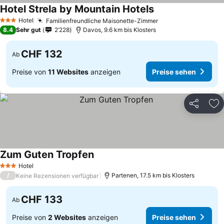
Hotel Strela by Mountain Hotels
Hotel
Familienfreundliche Maisonette-Zimmer
3 Sterne
8.4
Sehr gut
2’228
Davos, 9.6 km bis Klosters
CHF 132
Ab
Preise von
11 Websites
anzeigen
Preise sehen
Teilen
Zu
Zum Guten Tropfen
Hotel
3 Sterne
/
Partenen, 17.5 km bis Klosters
Keine Rezensionen verfügbar
CHF 133
Ab
Preise von
2 Websites
anzeigen
Preise sehen