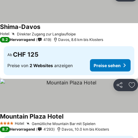
Shima-Davos
Hotel
Direkter Zugang zur Langlaufloipe
9.2
Hervorragend
419
Davos, 8.6 km bis Klosters
CHF 125
Ab
Preise von
2 Websites
anzeigen
Preise sehen
Teilen
Zu
Mountain Plaza Hotel
Hotel
Gemütliche Mountain Bar mit Spielen
4 Sterne
8.7
Hervorragend
4’293
Davos, 10.0 km bis Klosters