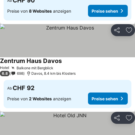
CHF 90
Ab
Preise von
8 Websites
anzeigen
Preise sehen
Teilen
Zu
Zentrum Haus Davos
Hotel
Balkone mit Bergblick
6.8
698
Davos, 8.4 km bis Klosters
CHF 92
Ab
Preise von
2 Websites
anzeigen
Preise sehen
Teilen
Zu