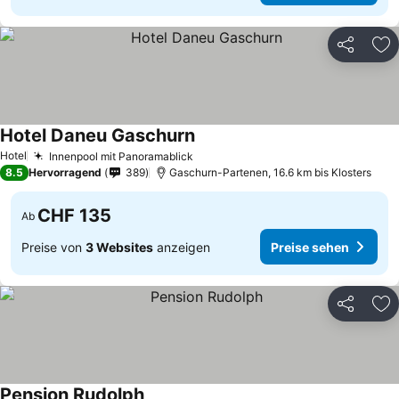
Teilen
Zu
Hotel Daneu Gaschurn
Hotel
Innenpool mit Panoramablick
8.5
Hervorragend
389
Gaschurn-Partenen, 16.6 km bis Klosters
CHF 135
Ab
Preise von
3 Websites
anzeigen
Preise sehen
Teilen
Zu
Pension Rudolph