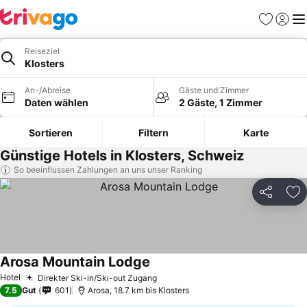
Favoriten
Einlog
Me
Reiseziel
Klosters
An-/Abreise
Gäste und Zimmer
Daten wählen
2 Gäste, 1 Zimmer
Sortieren
Filtern
Karte
Günstige Hotels in Klosters, Schweiz
So beeinflussen Zahlungen an uns unser Ranking
Teilen
Zu
Arosa Mountain Lodge
Hotel
Direkter Ski-in/Ski-out Zugang
7.5
Gut
601
Arosa, 18.7 km bis Klosters