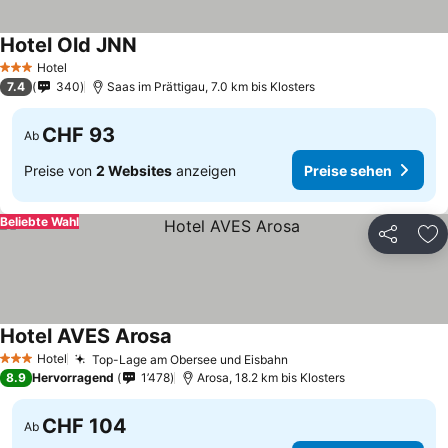
Hotel Old JNN
Hotel
3 Sterne
7.4
340
Saas im Prättigau, 7.0 km bis Klosters
CHF 93
Ab
Preise von
2 Websites
anzeigen
Preise sehen
Beliebte Wahl
Teilen
Zu
Hotel AVES Arosa
Hotel
Top-Lage am Obersee und Eisbahn
3 Sterne
8.9
Hervorragend
1’478
Arosa, 18.2 km bis Klosters
CHF 104
Ab