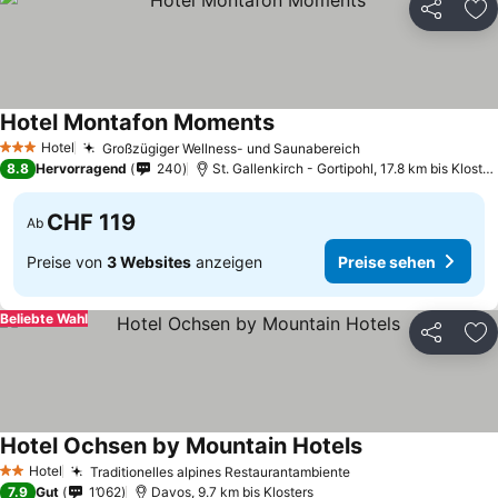
Teilen
Zu
Hotel Montafon Moments
Hotel
Großzügiger Wellness- und Saunabereich
3 Sterne
8.8
Hervorragend
240
St. Gallenkirch - Gortipohl, 17.8 km bis Klosters
CHF 119
Ab
Preise von
3 Websites
anzeigen
Preise sehen
Beliebte Wahl
Teilen
Zu
Hotel Ochsen by Mountain Hotels
Hotel
Traditionelles alpines Restaurantambiente
2 Sterne
7.9
Gut
1’062
Davos, 9.7 km bis Klosters