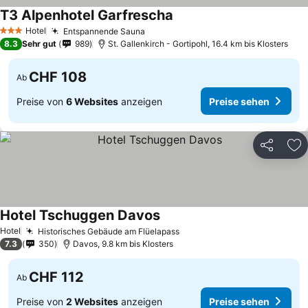
T3 Alpenhotel Garfrescha
Hotel
Entspannende Sauna
3 Sterne
8.3
Sehr gut
989
St. Gallenkirch - Gortipohl, 16.4 km bis Klosters
CHF 108
Ab
Preise von
6 Websites
anzeigen
Preise sehen
Teilen
Zu
Hotel Tschuggen Davos
Hotel
Historisches Gebäude am Flüelapass
7.3
350
Davos, 9.8 km bis Klosters
CHF 112
Ab
Preise von
2 Websites
anzeigen
Preise sehen