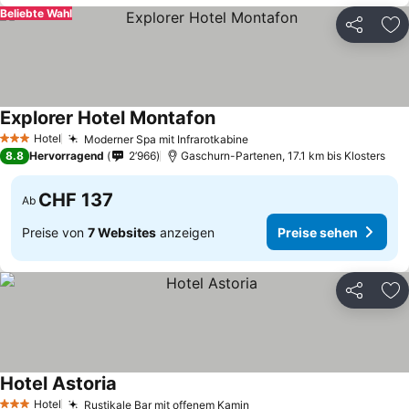
Beliebte Wahl
Teilen
Zu
Explorer Hotel Montafon
Hotel
Moderner Spa mit Infrarotkabine
3 Sterne
8.8
Hervorragend
2’966
Gaschurn-Partenen, 17.1 km bis Klosters
CHF 137
Ab
Preise von
7 Websites
anzeigen
Preise sehen
Teilen
Zu
Hotel Astoria
Hotel
Rustikale Bar mit offenem Kamin