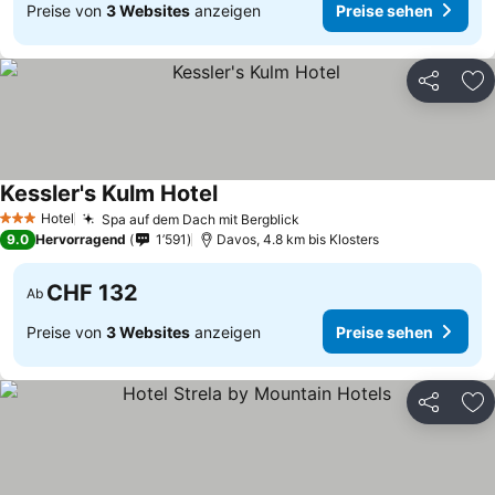
Preise von
3 Websites
anzeigen
Preise sehen
Teilen
Zu
Kessler's Kulm Hotel
Hotel
Spa auf dem Dach mit Bergblick
3 Sterne
9.0
Hervorragend
1’591
Davos, 4.8 km bis Klosters
CHF 132
Ab
Preise von
3 Websites
anzeigen
Preise sehen
Teilen
Zu