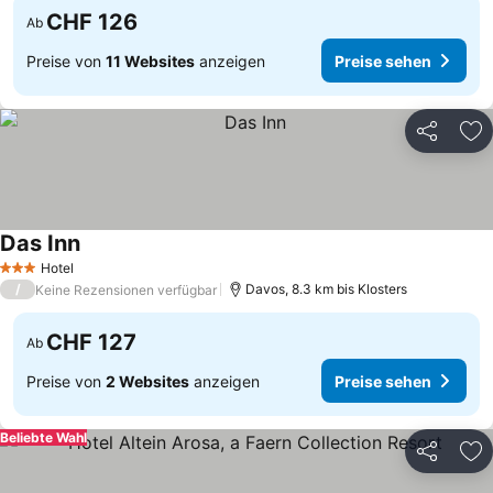
CHF 126
Ab
Preise von
11 Websites
anzeigen
Preise sehen
Teilen
Zu
Das Inn
Hotel
3 Sterne
/
Davos, 8.3 km bis Klosters
Keine Rezensionen verfügbar
CHF 127
Ab
Preise von
2 Websites
anzeigen
Preise sehen
Beliebte Wahl
Teilen
Zu