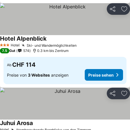
Teilen
Zu
Hotel Alpenblick
Hotel
Ski- und Wandermöglichkeiten
3 Sterne
7.5
Gut
574
0.3 km bis Zentrum
CHF 114
Ab
Preise von
3 Websites
anzeigen
Preise sehen
Teilen
Zu
Juhui Arosa
Hotel
Atemberaubende Bergblicke von den Zimmern