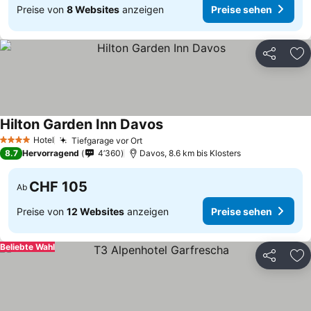
Preise von
8 Websites
anzeigen
Preise sehen
Teilen
Zu
Hilton Garden Inn Davos
Hotel
Tiefgarage vor Ort
4 Sterne
8.7
Hervorragend
4’360
Davos, 8.6 km bis Klosters
CHF 105
Ab
Preise von
12 Websites
anzeigen
Preise sehen
Beliebte Wahl
Teilen
Zu