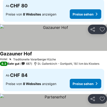
CHF 80
Ab
Preise von
8 Websites
anzeigen
Preise sehen
Teilen
Zu
Gazauner Hof
Hotel
Traditionelle Vorarlberger Küche
8.3
Sehr gut
687
St. Gallenkirch - Gortipohl, 18.1 km bis Klosters
CHF 84
Ab
Preise von
8 Websites
anzeigen
Preise sehen
Teilen
Zu