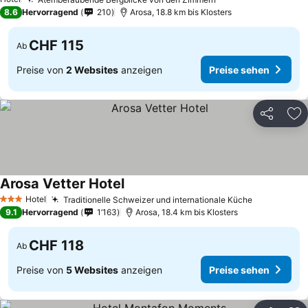
8.6
Hervorragend
210
Arosa, 18.8 km bis Klosters
CHF 115
Ab
Preise von
2 Websites
anzeigen
Preise sehen
Teilen
Zu
Arosa Vetter Hotel
Hotel
Traditionelle Schweizer und internationale Küche
3 Sterne
9.1
Hervorragend
1’163
Arosa, 18.4 km bis Klosters
CHF 118
Ab
Preise von
5 Websites
anzeigen
Preise sehen