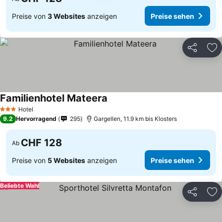
Preise von
3 Websites
anzeigen
Preise sehen
Teilen
Zu
Familienhotel Mateera
Hotel
3 Sterne
9.2
Hervorragend
295
Gargellen, 11.9 km bis Klosters
CHF 128
Ab
Preise von
5 Websites
anzeigen
Preise sehen
Beliebte Wahl
Teilen
Zu