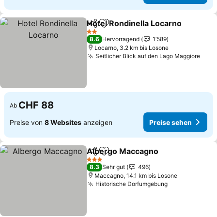
Hotel Rondinella Locarno
Teilen
Zu Favoriten hinzufügen
2 Sterne
8.6
Hervorragend
1’589
Locarno, 3.2 km bis Losone
Seitlicher Blick auf den Lago Maggiore
CHF 88
Ab
Preise von
8 Websites
anzeigen
Preise sehen
Albergo Maccagno
Teilen
Zu Favoriten hinzufügen
3 Sterne
8.3
Sehr gut
496
Maccagno, 14.1 km bis Losone
Historische Dorfumgebung