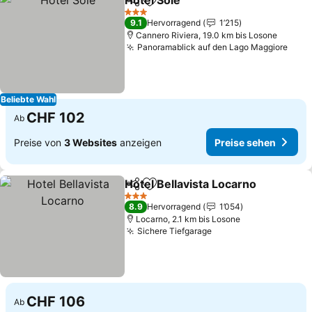
Hotel Sole
Teilen
Zu Favoriten hinzufügen
3 Sterne
9.1
Hervorragend
1’215
Cannero Riviera, 19.0 km bis Losone
Panoramablick auf den Lago Maggiore
Beliebte Wahl
CHF 102
Ab
Preise von
3 Websites
anzeigen
Preise sehen
Hotel Bellavista Locarno
Teilen
Zu Favoriten hinzufügen
3 Sterne
8.9
Hervorragend
1’054
Locarno, 2.1 km bis Losone
Sichere Tiefgarage
CHF 106
Ab