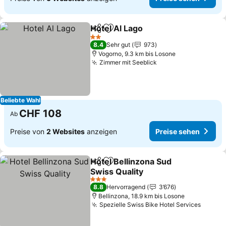
Hotel Al Lago
Teilen
Zu Favoriten hinzufügen
2 Sterne
8.4
Sehr gut
973
Vogorno, 9.3 km bis Losone
Zimmer mit Seeblick
Beliebte Wahl
CHF 108
Ab
Preise von
2 Websites
anzeigen
Preise sehen
Hotel Bellinzona Sud
Teilen
Zu Favoriten hinzufügen
Swiss Quality
3 Sterne
8.8
Hervorragend
3’676
Bellinzona, 18.9 km bis Losone
Spezielle Swiss Bike Hotel Services