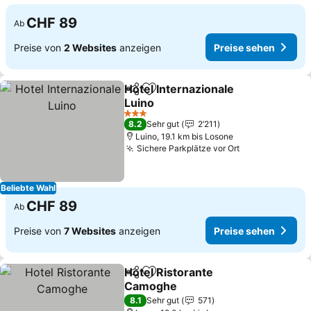
CHF 89
Ab
Preise von
2 Websites
anzeigen
Preise sehen
Hotel Internazionale
Teilen
Zu Favoriten hinzufügen
Luino
3 Sterne
8.2
Sehr gut
2’211
Luino, 19.1 km bis Losone
Sichere Parkplätze vor Ort
Beliebte Wahl
CHF 89
Ab
Preise von
7 Websites
anzeigen
Preise sehen
Hotel Ristorante
Teilen
Zu Favoriten hinzufügen
Camoghe
8.1
Sehr gut
571