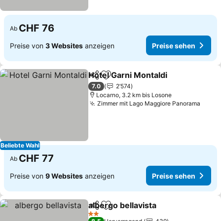
CHF 76
Ab
Preise von
3 Websites
anzeigen
Preise sehen
Hotel Garni Montaldi
Teilen
Zu Favoriten hinzufügen
7.0
2’574
Locarno, 3.2 km bis Losone
Zimmer mit Lago Maggiore Panorama
Beliebte Wahl
CHF 77
Ab
Preise von
9 Websites
anzeigen
Preise sehen
albergo bellavista
Teilen
Zu Favoriten hinzufügen
2 Sterne