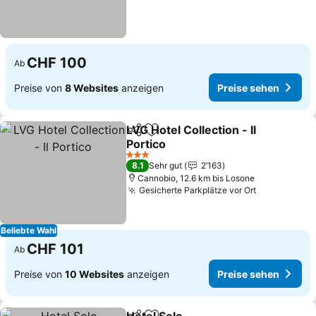
CHF 100
Ab
Preise von
8 Websites
anzeigen
Preise sehen
LVG Hotel Collection - Il
Teilen
Zu Favoriten hinzufügen
Portico
3 Sterne
8.1
Sehr gut
2’163
Cannobio, 12.6 km bis Losone
Gesicherte Parkplätze vor Ort
Beliebte Wahl
CHF 101
Ab
Preise von
10 Websites
anzeigen
Preise sehen