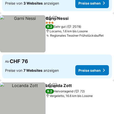
Preise von
3 Websites
anzeigen
Preise sehen
Garni Nessi
Teilen
Zu Favoriten hinzufügen
3 Sterne
8.2
Sehr gut
2’078
Locarno, 1.6 km bis Losone
Regionales Tessiner Frühstücksbuffet
CHF 76
Ab
Preise von
7 Websites
anzeigen
Preise sehen
Locanda Zott
Teilen
Zu Favoriten hinzufügen
9.2
Hervorragend
72
Vergeletto, 16.6 km bis Losone