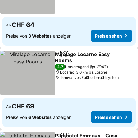
CHF 64
Ab
Preise von
3 Websites
anzeigen
Preise sehen
Miralago Locarno Easy
Teilen
Zu Favoriten hinzufügen
Rooms
8.7
Hervorragend
2’007
Locarno, 3.6 km bis Losone
Innovatives Fußbodenkühlsystem
CHF 69
Ab
Preise von
6 Websites
anzeigen
Preise sehen
Parkhotel Emmaus - Casa