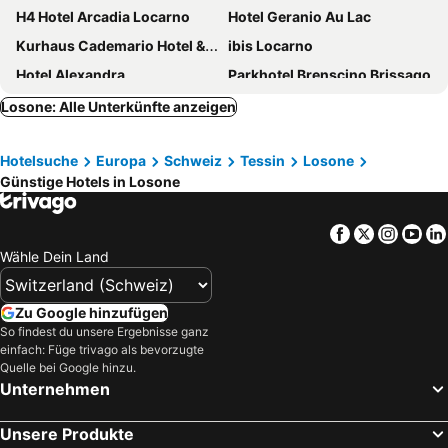
H4 Hotel Arcadia Locarno
Hotel Geranio Au Lac
Kurhaus Cademario Hotel & Spa
ibis Locarno
Hotel Alexandra
Parkhotel Brenscino Brissago
Hotel Muralto
Albergo Paradiso
Losone: Alle Unterkünfte anzeigen
Garni Nessi
Hotel Polo
Hotelsuche
Europa
Schweiz
Tessin
Losone
Parkhotel Delta Wellbeing Resort Ascona
Hotel Du Lac Locarno
Günstige Hotels in Losone
Bellavista Swiss Quality Hotel
Hotel City Locarno
Hotel Belvedere Locarno
Residenze dell'Angelo
Facebook
Twitter
Insta
Yo
Dorint Resort & Spa Locarno Riazzino
Romantik Hotel Castello Seeschloss
Wähle Dein Land
Hotel Collinetta
Hotel & Lounge Lago Maggiore
Hotel Rondinella Locarno
Hampton by Hilton Locarno
Zu Google hinzufügen
So findest du unsere Ergebnisse ganz
Albergo Carcani by Ketty & Tommy
Hotel La Perla
einfach: Füge trivago als bevorzugte
Aparthotel Al Lago
Ascona Lodge, Pool & Garden Retreat
Quelle bei Google hinzu.
Unternehmen
Hotel Tamaro
B&Borgo
Hotel Arancio
Hotel Eden Roc - The Leading Hotels of the World
Unsere Produkte