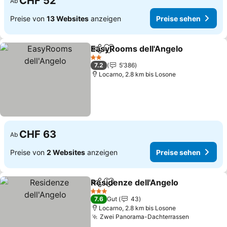
CHF 52
Ab
Preise von
13 Websites
anzeigen
Preise sehen
EasyRooms dell'Angelo
Teilen
Zu Favoriten hinzufügen
2 Sterne
7.2
5’386
Locarno, 2.8 km bis Losone
CHF 63
Ab
Preise von
2 Websites
anzeigen
Preise sehen
Residenze dell'Angelo
Teilen
Zu Favoriten hinzufügen
3 Sterne
7.6
Gut
43
Locarno, 2.8 km bis Losone
Zwei Panorama-Dachterrassen