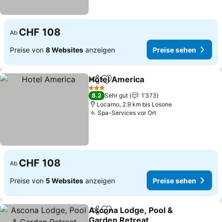
CHF 108
Ab
Preise von
8 Websites
anzeigen
Preise sehen
Hotel America
Teilen
Zu Favoriten hinzufügen
3 Sterne
8.2
Sehr gut
1’373
Locarno, 2.9 km bis Losone
Spa-Services vor Ort
CHF 108
Ab
Preise von
5 Websites
anzeigen
Preise sehen
Ascona Lodge, Pool &
Teilen
Zu Favoriten hinzufügen
Garden Retreat