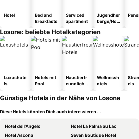
Hotel
Bed and
Serviced
Jugendher
Pens
Breakfasts
apartment
berge/Hos
tel
Losone: beliebte Hotelkategorien
Luxushote
Hotels mit
Haustierfr
Wellnessh
Stra
ls
Pool
eundliche
otels
els
Hotels
Günstige Hotels in der Nähe von Losone
Diese Hotels könnten Dich auch interessieren ...
Hotel dell'Angelo
Hotel La Palma au Lac
Hotel Ascona
Seven Boutique Hotel