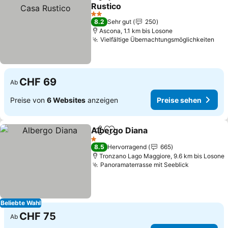
Teilen
Zu Favoriten hinzufügen
Rustico
2 Sterne
8.2
Sehr gut
250
Ascona, 1.1 km bis Losone
Vielfältige Übernachtungsmöglichkeiten
CHF 69
Ab
Preise von
6 Websites
anzeigen
Preise sehen
Albergo Diana
Teilen
Zu Favoriten hinzufügen
1 Sterne
8.5
Hervorragend
665
Tronzano Lago Maggiore, 9.6 km bis Losone
Panoramaterrasse mit Seeblick
Beliebte Wahl
CHF 75
Ab