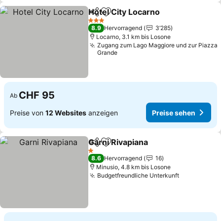
Hotel City Locarno
Teilen
Zu Favoriten hinzufügen
3 Sterne
8.9
Hervorragend
3’285
Locarno, 3.1 km bis Losone
Zugang zum Lago Maggiore und zur Piazza
Grande
CHF 95
Ab
Preise von
12 Websites
anzeigen
Preise sehen
Garni Rivapiana
Teilen
Zu Favoriten hinzufügen
1 Sterne
8.6
Hervorragend
16
Minusio, 4.8 km bis Losone
Budgetfreundliche Unterkunft