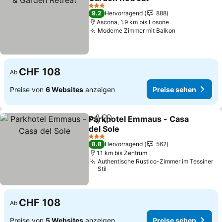
3 Sterne
9.2
Hervorragend
888
Ascona, 1.9 km bis Losone
Moderne Zimmer mit Balkon
CHF 108
Ab
Preise von
6 Websites
anzeigen
Preise sehen
Parkhotel Emmaus - Casa
Teilen
Zu Favoriten hinzufügen
del Sole
3 Sterne
8.8
Hervorragend
562
1.1 km bis Zentrum
Authentische Rustico-Zimmer im Tessiner
Stil
CHF 108
Ab
Preise von
5 Websites
anzeigen
Preise sehen