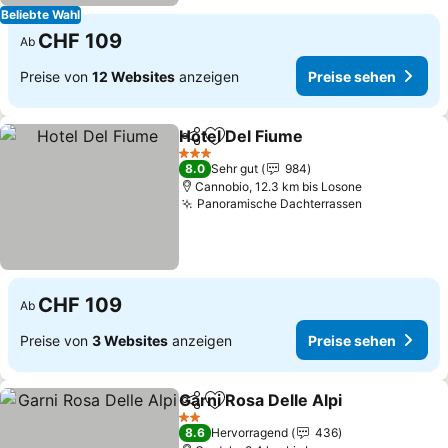
Beliebte Wahl
CHF 109
Ab
Preise von
12 Websites
anzeigen
Preise sehen
Hotel Del Fiume
Teilen
Zu Favoriten hinzufügen
3 Sterne
8.0
Sehr gut
984
Cannobio, 12.3 km bis Losone
Panoramische Dachterrassen
CHF 109
Ab
Preise von
3 Websites
anzeigen
Preise sehen
Garni Rosa Delle Alpi
Teilen
Zu Favoriten hinzufügen
2 Sterne
8.6
Hervorragend
436