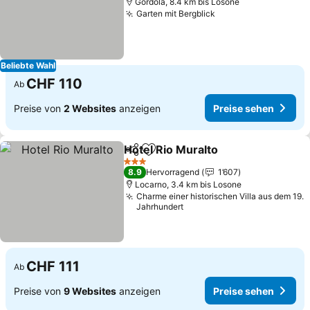
Gordola, 8.4 km bis Losone
Garten mit Bergblick
Beliebte Wahl
CHF 110
Ab
Preise von
2 Websites
anzeigen
Preise sehen
Hotel Rio Muralto
Teilen
Zu Favoriten hinzufügen
3 Sterne
8.9
Hervorragend
1’607
Locarno, 3.4 km bis Losone
Charme einer historischen Villa aus dem 19.
Jahrhundert
CHF 111
Ab
Preise von
9 Websites
anzeigen
Preise sehen