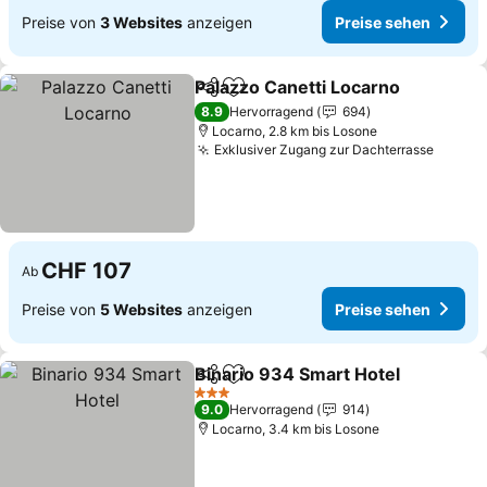
Preise von
3 Websites
anzeigen
Preise sehen
Palazzo Canetti Locarno
Teilen
Zu Favoriten hinzufügen
8.9
Hervorragend
694
Locarno, 2.8 km bis Losone
Exklusiver Zugang zur Dachterrasse
CHF 107
Ab
Preise von
5 Websites
anzeigen
Preise sehen
Binario 934 Smart Hotel
Teilen
Zu Favoriten hinzufügen
3 Sterne
9.0
Hervorragend
914
Locarno, 3.4 km bis Losone