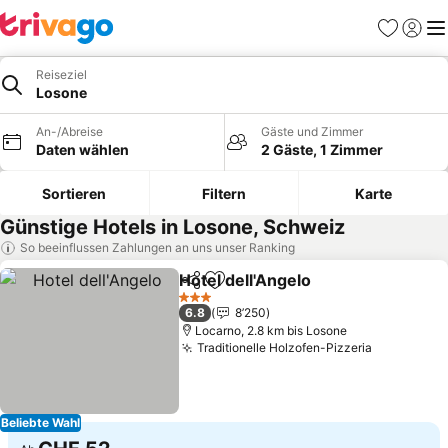
Favoriten
Einlog
Me
Reiseziel
Losone
An-/Abreise
Gäste und Zimmer
Daten wählen
2 Gäste, 1 Zimmer
Sortieren
Filtern
Karte
Günstige Hotels in Losone, Schweiz
So beeinflussen Zahlungen an uns unser Ranking
Hotel dell'Angelo
Teilen
Zu Favoriten hinzufügen
3 Sterne
6.8
8’250
Locarno, 2.8 km bis Losone
Traditionelle Holzofen-Pizzeria
Beliebte Wahl