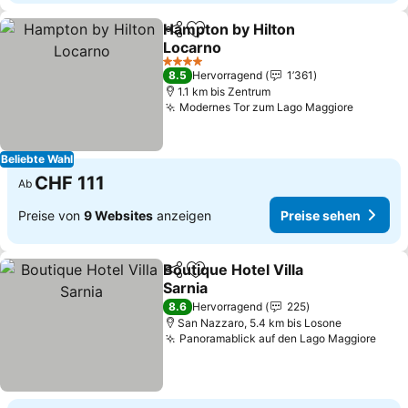
Hampton by Hilton
Teilen
Zu Favoriten hinzufügen
Locarno
4 Sterne
8.5
Hervorragend
1’361
1.1 km bis Zentrum
Modernes Tor zum Lago Maggiore
Beliebte Wahl
CHF 111
Ab
Preise von
9 Websites
anzeigen
Preise sehen
Boutique Hotel Villa
Teilen
Zu Favoriten hinzufügen
Sarnia
8.6
Hervorragend
225
San Nazzaro, 5.4 km bis Losone
Panoramablick auf den Lago Maggiore