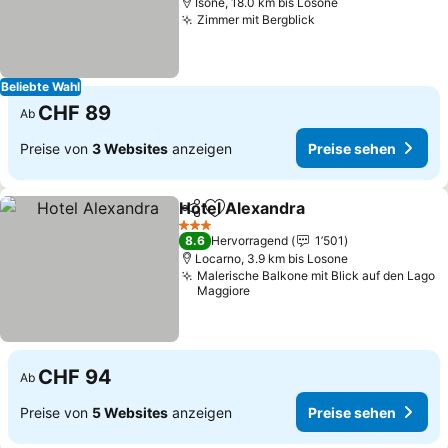
Isone, 18.0 km bis Losone
Zimmer mit Bergblick
Beliebte Wahl
CHF 89
Ab
Preise von
3 Websites
anzeigen
Preise sehen
Hotel Alexandra
Teilen
Zu Favoriten hinzufügen
3 Sterne
8.6
Hervorragend
1’501
Locarno, 3.9 km bis Losone
Malerische Balkone mit Blick auf den Lago
Maggiore
CHF 94
Ab
Preise von
5 Websites
anzeigen
Preise sehen