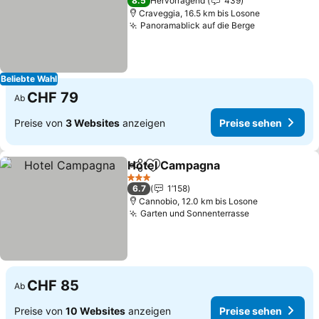
8.5
Hervorragend
439
Craveggia, 16.5 km bis Losone
Panoramablick auf die Berge
Beliebte Wahl
CHF 79
Ab
Preise von
3 Websites
anzeigen
Preise sehen
Hotel Campagna
Teilen
Zu Favoriten hinzufügen
3 Sterne
6.7
1’158
Cannobio, 12.0 km bis Losone
Garten und Sonnenterrasse
CHF 85
Ab
Preise von
10 Websites
anzeigen
Preise sehen