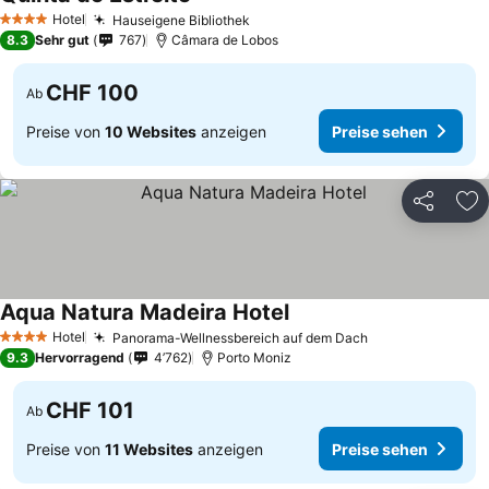
Preise sehen
Hotel
Hauseigene Bibliothek
Preise sehen
4 Sterne
8.3
Sehr gut
767
Câmara de Lobos
CHF 100
Ab
Preise von
10 Websites
anzeigen
Preise sehen
Teilen
Zu
Aqua Natura Madeira Hotel
Preise sehen
Hotel
Panorama-Wellnessbereich auf dem Dach
Preise sehen
4 Sterne
9.3
Hervorragend
4’762
Porto Moniz
CHF 101
Ab
Preise von
11 Websites
anzeigen
Preise sehen