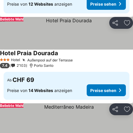
Preise von
12 Websites
anzeigen
Preise sehen
Beliebte Wahl
Teilen
Zu
Hotel Praia Dourada
Preise sehen
Hotel
Außenpool auf der Terrasse
Preise sehen
3 Sterne
7.4
2’103
Porto Santo
CHF 69
Ab
Preise von
14 Websites
anzeigen
Preise sehen
Beliebte Wahl
Teilen
Zu