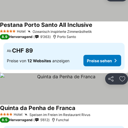
Pestana Porto Santo All Inclusive
Preise sehen
Hotel
Ozeanisch inspirierte Zimmerästhetik
Preise sehen
5 Sterne
8.9
Hervorragend
9’363
Porto Santo
CHF 89
Ab
Preise von
12 Websites
anzeigen
Preise sehen
Teilen
Zu
Quinta da Penha de Franca
Preise sehen
Hotel
Speisen im Freien im Restaurant Rivus
Preise sehen
4 Sterne
8.5
Hervorragend
5’612
Funchal