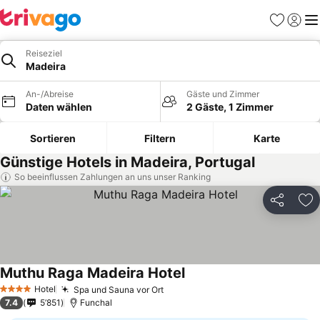
Favoriten
Einlog
Me
Reiseziel
Madeira
An-/Abreise
Gäste und Zimmer
Daten wählen
2 Gäste, 1 Zimmer
Sortieren
Filtern
Karte
Günstige Hotels in Madeira, Portugal
So beeinflussen Zahlungen an uns unser Ranking
Teilen
Zu
Muthu Raga Madeira Hotel
Preise sehen
Hotel
Spa und Sauna vor Ort
Preise sehen
4 Sterne
7.4
5’851
Funchal