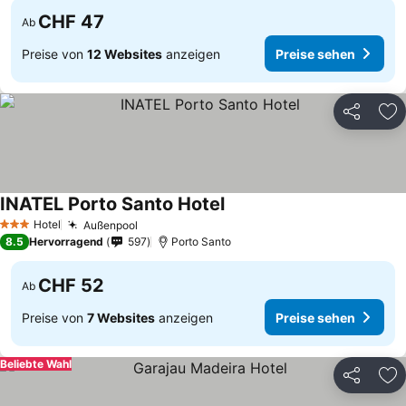
CHF 47
Ab
Preise von
12 Websites
anzeigen
Preise sehen
Teilen
Zu
INATEL Porto Santo Hotel
Preise sehen
Hotel
Außenpool
Preise sehen
3 Sterne
8.5
Hervorragend
597
Porto Santo
CHF 52
Ab
Preise von
7 Websites
anzeigen
Preise sehen
Beliebte Wahl
Teilen
Zu