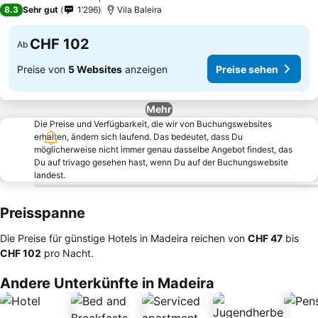
4 Sterne
8.3
Sehr gut
1’296
Vila Baleira
CHF 102
Ab
Preise von
5 Websites
anzeigen
Preise sehen
Mehr
Die Preise und Verfügbarkeit, die wir von Buchungswebsites
erhalten, ändern sich laufend. Das bedeutet, dass Du
möglicherweise nicht immer genau dasselbe Angebot findest, das
Du auf trivago gesehen hast, wenn Du auf der Buchungswebsite
landest.
Preisspanne
Die Preise für günstige Hotels in Madeira reichen von
‎CHF 47
bis
‎CHF 102
pro Nacht.
Andere Unterkünfte in Madeira