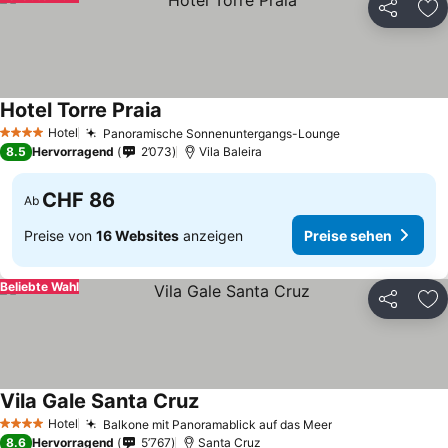
Teilen
Zu
Hotel Torre Praia
Preise sehen
Hotel
Panoramische Sonnenuntergangs-Lounge
Preise sehen
4 Sterne
8.5
Hervorragend
2’073
Vila Baleira
CHF 86
Ab
Preise von
16 Websites
anzeigen
Preise sehen
Beliebte Wahl
Teilen
Zu
Vila Gale Santa Cruz
Preise sehen
Hotel
Balkone mit Panoramablick auf das Meer
Preise sehen
4 Sterne
8.6
Hervorragend
5’767
Santa Cruz