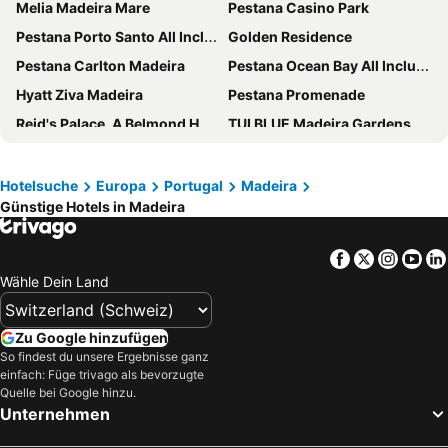
Melia Madeira Mare
Pestana Casino Park
Pestana Porto Santo All Inclusive
Golden Residence
Pestana Carlton Madeira
Pestana Ocean Bay All Inclusive
Hyatt Ziva Madeira
Pestana Promenade
Reid's Palace, A Belmond Hotel, Madeira
TUI BLUE Madeira Gardens
The Cliff Bay - PortoBay
Baía Madeira Hotel
Vidamar Resorts Madeira
Aqua Natura Madeira Hotel
Hotelsuche
Europa
Portugal
Madeira
Günstige Hotels in Madeira
Hotel Porto Mare - PortoBay
Pestana CR7 Funchal
Savoy Palace
Pestana Royal All Inclusive Ocean & Spa Resort
Facebook
Twitter
Insta
Yo
Enotel Lido
Pestana Grand
Wähle Dein Land
Pestana Vila Lido Madeira
Garajau Madeira Hotel
Vila Gale Santa Cruz
Pestana Village
Zu Google hinzufügen
The Views Baia - Adults Only
Quinta da Penha de Franca
So findest du unsere Ergebnisse ganz
einfach: Füge trivago als bevorzugte
Vila Baleira Porto Santo
The Vine Hotel
Quelle bei Google hinzu.
Unternehmen
Muthu Raga Madeira Hotel
Hotel PortoBay Santa Maria - PortoBay - Adults Only
NEXT - by Savoy Signature
The Editory Garden Carmo Funchal