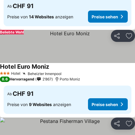
CHF 91
Ab
Preise von
14 Websites
anzeigen
Preise sehen
Beliebte Wahl
Teilen
Zu
Hotel Euro Moniz
Preise sehen
Hotel
Beheizter Innenpool
Preise sehen
3 Sterne
8.6
Hervorragend
2’867
Porto Moniz
CHF 91
Ab
Preise von
9 Websites
anzeigen
Preise sehen
Teilen
Zu