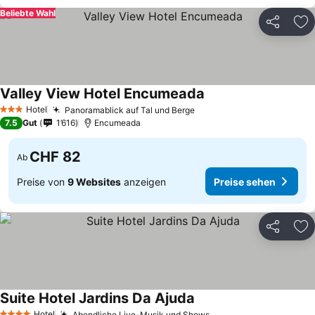
Beliebte Wahl
Teilen
Zu
Valley View Hotel Encumeada
Preise sehen
Hotel
Panoramablick auf Tal und Berge
Preise sehen
3 Sterne
7.5
Gut
1’616
Encumeada
CHF 82
Ab
Preise von
9 Websites
anzeigen
Preise sehen
Teilen
Zu
Suite Hotel Jardins Da Ajuda
Preise sehen
Hotel
Abendliche Live-Musik und Shows