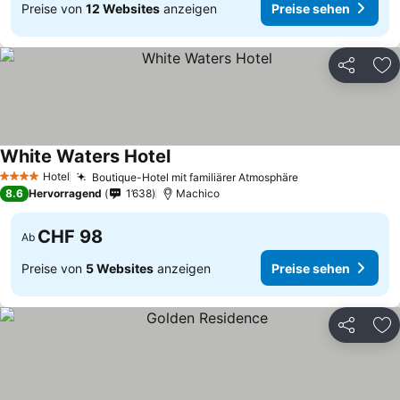
Preise von
12 Websites
anzeigen
Preise sehen
Teilen
Zu
White Waters Hotel
Preise sehen
Hotel
Boutique-Hotel mit familiärer Atmosphäre
Preise sehen
4 Sterne
8.6
Hervorragend
1’638
Machico
CHF 98
Ab
Preise von
5 Websites
anzeigen
Preise sehen
Teilen
Zu