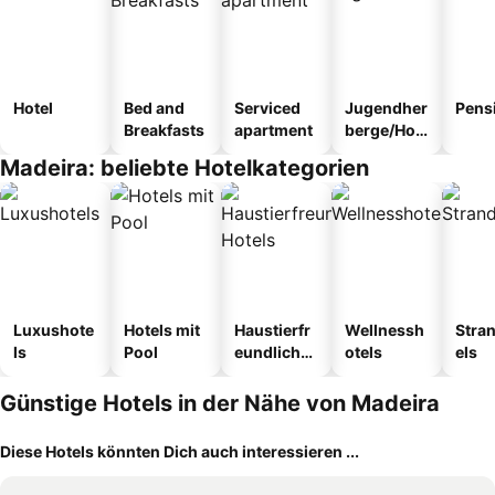
Hotel
Bed and
Serviced
Jugendher
Pens
Breakfasts
apartment
berge/Hos
tel
Madeira: beliebte Hotelkategorien
Luxushote
Hotels mit
Haustierfr
Wellnessh
Stra
ls
Pool
eundliche
otels
els
Hotels
Günstige Hotels in der Nähe von Madeira
Diese Hotels könnten Dich auch interessieren ...