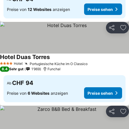
Preise von
12 Websites
anzeigen
Preise sehen
Teilen
Zu
Hotel Duas Torres
Preise sehen
Hotel
Portugiesische Küche im O Classico
Preise sehen
4 Sterne
8.4
Sehr gut
1’969
Funchal
CHF 94
Ab
Preise von
6 Websites
anzeigen
Preise sehen
Teilen
Zu