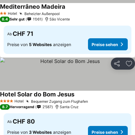
Mediterrâneo Madeira
Preise sehen
Hotel
Beheizter Außenpool
Preise sehen
2 Sterne
8.4
Sehr gut
1’061
Sâo Vicente
CHF 71
Ab
Preise von
5 Websites
anzeigen
Preise sehen
Teilen
Zu
Hotel Solar do Bom Jesus
Preise sehen
Hotel
Bequemer Zugang zum Flughafen
Preise sehen
4 Sterne
8.7
Hervorragend
2’587
Santa Cruz
CHF 80
Ab
Preise von
3 Websites
anzeigen
Preise sehen