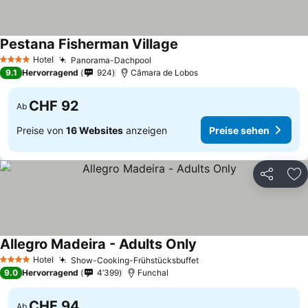
Pestana Fisherman Village
Preise sehen
Hotel
Panorama-Dachpool
Preise sehen
4 Sterne
9.1
Hervorragend
924
Câmara de Lobos
CHF 92
Ab
Preise von
16 Websites
anzeigen
Preise sehen
Teilen
Zu
Allegro Madeira - Adults Only
Preise sehen
Hotel
Show-Cooking-Frühstücksbuffet
Preise sehen
4 Sterne
9.0
Hervorragend
4’399
Funchal
CHF 94
Ab