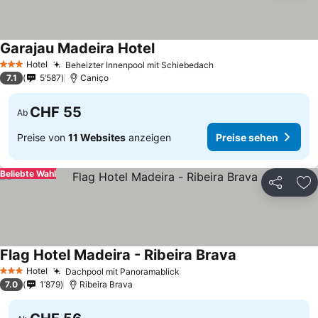
Garajau Madeira Hotel
Preise sehen
Hotel
Beheizter Innenpool mit Schiebedach
Preise sehen
3 Sterne
7.1
5’587
Caniço
CHF 55
Ab
Preise von
11 Websites
anzeigen
Preise sehen
Beliebte Wahl
Teilen
Zu
Flag Hotel Madeira - Ribeira Brava
Preise sehen
Hotel
Dachpool mit Panoramablick
Preise sehen
3 Sterne
7.0
1’879
Ribeira Brava