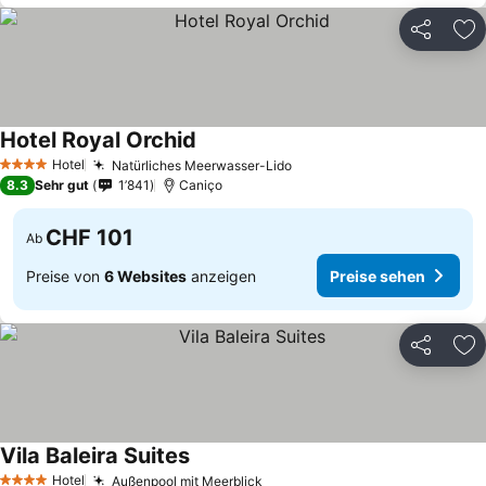
Teilen
Zu
Hotel Royal Orchid
Preise sehen
Hotel
Natürliches Meerwasser-Lido
Preise sehen
4 Sterne
8.3
Sehr gut
1’841
Caniço
CHF 101
Ab
Preise von
6 Websites
anzeigen
Preise sehen
Teilen
Zu
Vila Baleira Suites
Preise sehen
Hotel
Außenpool mit Meerblick
Preise sehen