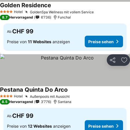
Golden Residence
Preise sehen
Hotel
GoldenSpa Wellness mit vollem Service
Preise sehen
4 Sterne
8.7
Hervorragend
6’736
Funchal
CHF 99
Ab
Preise von
11 Websites
anzeigen
Preise sehen
Teilen
Zu
Pestana Quinta Do Arco
Preise sehen
Hotel
Außenpools mit Aussicht
Preise sehen
4 Sterne
8.5
Hervorragend
3’776
Santana
CHF 99
Ab
Preise von
12 Websites
anzeigen
Preise sehen