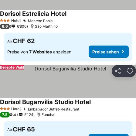
Dorisol Estrelicia Hotel
Preise sehen
Hotel
Mehrere Pools
Preise sehen
3 Sterne
6.6
6’800
Sâo Marthino
CHF 62
Ab
Preise von
7 Websites
anzeigen
Preise sehen
Beliebte Wahl
Teilen
Zu
Dorisol Buganvilia Studio Hotel
Preise sehen
Hotel
Embaixador Buffet-Restaurant
Preise sehen
3 Sterne
7.5
Gut
5’124
Funchal
CHF 65
Ab