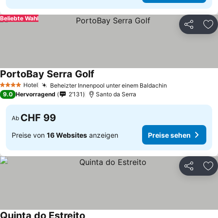
Beliebte Wahl
Teilen
Zu
PortoBay Serra Golf
Preise sehen
Hotel
Beheizter Innenpool unter einem Baldachin
Preise sehen
4 Sterne
9.0
Hervorragend
2’131
Santo da Serra
CHF 99
Ab
Preise von
16 Websites
anzeigen
Preise sehen
Teilen
Zu
Quinta do Estreito