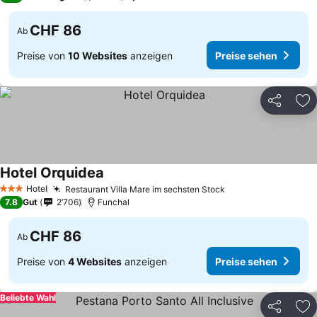
CHF 86
Ab
Preise von
10 Websites
anzeigen
Preise sehen
Teilen
Zu
Hotel Orquidea
Preise sehen
Hotel
Restaurant Villa Mare im sechsten Stock
Preise sehen
3 Sterne
7.8
Gut
2’706
Funchal
CHF 86
Ab
Preise von
4 Websites
anzeigen
Preise sehen
Beliebte Wahl
Teilen
Zu