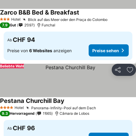
Zarco B&B Bed & Breakfast
Preise sehen
Hotel
Blick auf das Meer oder den Praça do Colombo
Preise sehen
3 Sterne
7.9
Gut
2’097
Funchal
CHF 94
Ab
Preise von
6 Websites
anzeigen
Preise sehen
Beliebte Wahl
Teilen
Zu
Pestana Churchill Bay
Preise sehen
Hotel
Panorama-Infinity-Pool auf dem Dach
Preise sehen
4 Sterne
9.3
Hervorragend
1’665
Câmara de Lobos
CHF 96
Ab