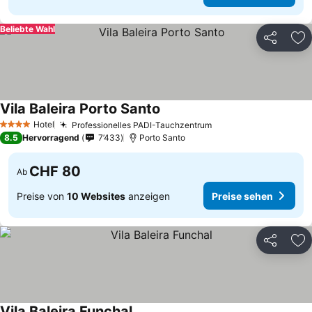
Beliebte Wahl
Teilen
Zu
Vila Baleira Porto Santo
Preise sehen
Hotel
Professionelles PADI-Tauchzentrum
Preise sehen
4 Sterne
8.5
Hervorragend
7’433
Porto Santo
CHF 80
Ab
Preise von
10 Websites
anzeigen
Preise sehen
Teilen
Zu
Vila Baleira Funchal