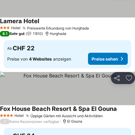
Lamera Hotel
Hotel
Preiswerte Erkundung von Hurghada
3 Sterne
8.1
Sehr gut
1’810
Hurghada
CHF 22
Ab
Preise von
4 Websites
anzeigen
Preise sehen
Teilen
Zu
Fox House Beach Resort & Spa El Gouna
Hotel
Üppige Gärten mit Aussicht und Aktivitäten
4 Sterne
/
El Gouna
Keine Rezensionen verfügbar