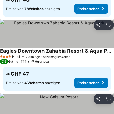
Preise von
7 Websites
anzeigen
Preise sehen
Teilen
Zu
Eagles Downtown Zahabia Resort & Aqua Park
Hotel
Vielfältige Speisemöglichkeiten
4 Sterne
7.9
Gut
4’141
Hurghada
CHF 47
Ab
Preise von
4 Websites
anzeigen
Preise sehen
Teilen
Zu