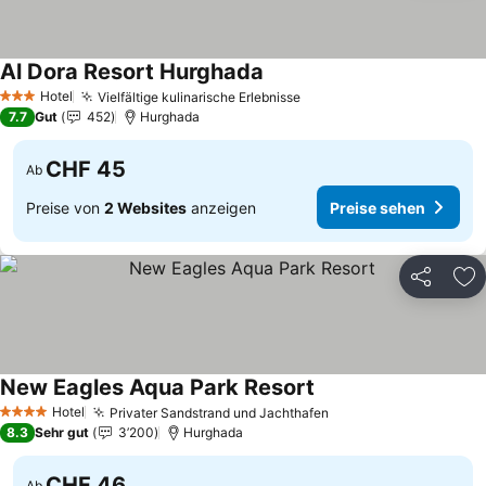
Al Dora Resort Hurghada
Hotel
Vielfältige kulinarische Erlebnisse
3 Sterne
7.7
Gut
452
Hurghada
CHF 45
Ab
Preise von
2 Websites
anzeigen
Preise sehen
Teilen
Zu
New Eagles Aqua Park Resort
Hotel
Privater Sandstrand und Jachthafen
4 Sterne
8.3
Sehr gut
3’200
Hurghada
CHF 46
Ab