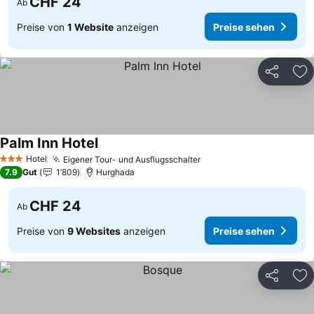
CHF 24
Ab
Preise von
1 Website
anzeigen
Preise sehen
Teilen
Zu
Palm Inn Hotel
Hotel
Eigener Tour- und Ausflugsschalter
3 Sterne
7.9
Gut
1’809
Hurghada
CHF 24
Ab
Preise von
9 Websites
anzeigen
Preise sehen
Teilen
Zu