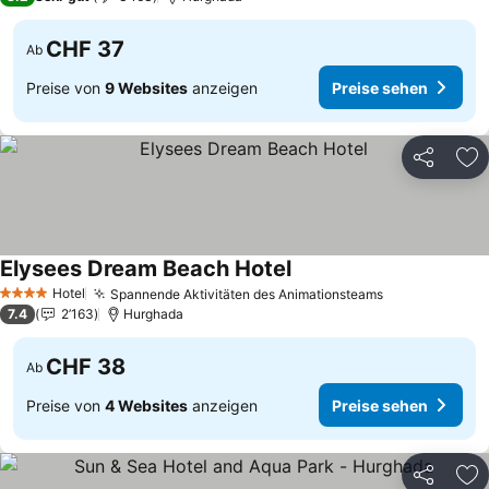
CHF 37
Ab
Preise von
9 Websites
anzeigen
Preise sehen
Teilen
Zu
Elysees Dream Beach Hotel
Hotel
Spannende Aktivitäten des Animationsteams
4 Sterne
7.4
2’163
Hurghada
CHF 38
Ab
Preise von
4 Websites
anzeigen
Preise sehen
Teilen
Zu