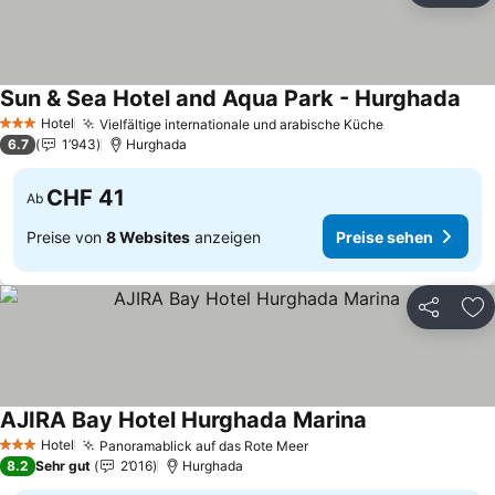
Sun & Sea Hotel and Aqua Park - Hurghada
Hotel
Vielfältige internationale und arabische Küche
3 Sterne
6.7
1’943
Hurghada
CHF 41
Ab
Preise von
8 Websites
anzeigen
Preise sehen
Teilen
Zu
AJIRA Bay Hotel Hurghada Marina
Hotel
Panoramablick auf das Rote Meer
3 Sterne
8.2
Sehr gut
2’016
Hurghada