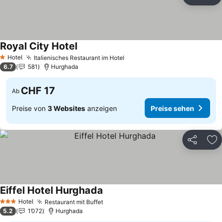
Teilen
Zu
Royal City Hotel
Hotel
Italienisches Restaurant im Hotel
1 Sterne
6.7
581
Hurghada
CHF 17
Ab
Preise von
3 Websites
anzeigen
Preise sehen
Teilen
Zu
Eiffel Hotel Hurghada
Hotel
Restaurant mit Buffet
3 Sterne
5.2
1’072
Hurghada