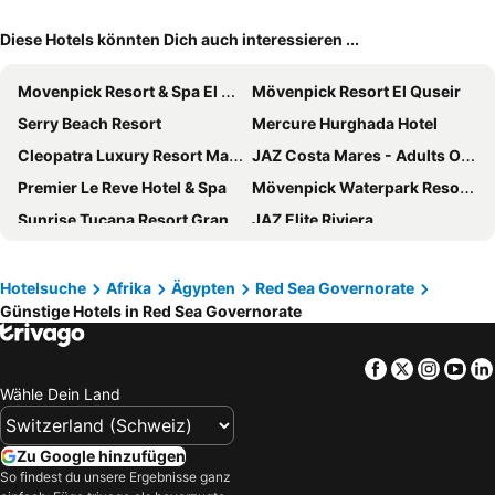
Diese Hotels könnten Dich auch interessieren ...
Movenpick Resort & Spa El Gouna
Mövenpick Resort El Quseir
Serry Beach Resort
Mercure Hurghada Hotel
Cleopatra Luxury Resort Makadi Bay
JAZ Costa Mares - Adults Only +16
Premier Le Reve Hotel & Spa
Mövenpick Waterpark Resort & Spa Soma Bay
Sunrise Tucana Resort Grand Select
JAZ Elite Riviera
Grand Palace - Couples only 18 years plus
The V Luxury Resort Sahl Hasheesh
Club Paradisio El Gouna
Pickalbatros Villaggio Resort - Portofino Marsa Alam
Hotelsuche
Afrika
Ägypten
Red Sea Governorate
Günstige Hotels in Red Sea Governorate
Steigenberger Resort Alaya Marsa Alam – Red Sea
JAZ Solaya
Utopia Beach Club
JAZ Elite Amara
Facebook
Twitter
Insta
Yo
New Eagles Aqua Park Resort
Marina Resort Port Ghalib, a member of Radisson Individuals
Wähle Dein Land
Calimera Blend Paradise
Swiss Wellness Dive Resort
Alaya - Adults Only
Novotel Marsa Alam Beach Resort
Zu Google hinzufügen
Seagull beach resort
Amarina Jannah Resort & Aqua Park
So findest du unsere Ergebnisse ganz