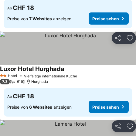
CHF 18
Ab
Preise von
7 Websites
anzeigen
Preise sehen
Teilen
Zu
Luxor Hotel Hurghada
Hotel
Vielfältige internationale Küche
2 Sterne
7.3
615
Hurghada
CHF 18
Ab
Preise von
6 Websites
anzeigen
Preise sehen
Teilen
Zu