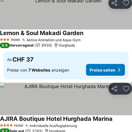
Teilen
Zu
Lemon & Soul Makadi Garden
Hotel
Aktive Animation und Aqua-Gym
3 Sterne
8.6
Hervorragend
9’435
Hurghada
CHF 37
Ab
Preise von
7 Websites
anzeigen
Preise sehen
Teilen
Zu
AJIRA Boutique Hotel Hurghada Marina
Hotel
Individuelle Ausflugsplanung
4 Sterne
8.2
Sehr gut
3’163
Hurghada