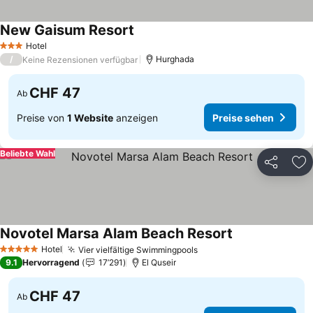
New Gaisum Resort
Hotel
3 Sterne
/
Hurghada
Keine Rezensionen verfügbar
CHF 47
Ab
Preise von
1 Website
anzeigen
Preise sehen
Beliebte Wahl
Teilen
Zu
Novotel Marsa Alam Beach Resort
Hotel
Vier vielfältige Swimmingpools
5 Sterne
9.1
Hervorragend
17’291
El Quseir
CHF 47
Ab