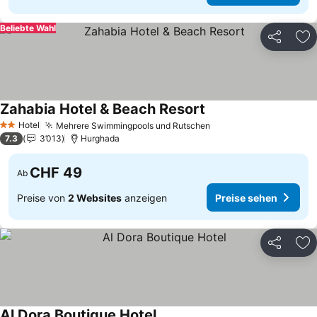
Beliebte Wahl
Teilen
Zu
Zahabia Hotel & Beach Resort
Hotel
Mehrere Swimmingpools und Rutschen
2 Sterne
7.3
3’013
Hurghada
CHF 49
Ab
Preise von
2 Websites
anzeigen
Preise sehen
Teilen
Zu
Al Dora Boutique Hotel