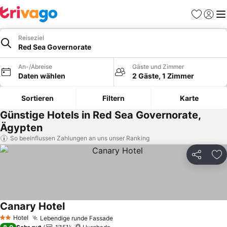
Favoriten
Einlog
Me
Reiseziel
Red Sea Governorate
An-/Abreise
Gäste und Zimmer
Daten wählen
2 Gäste, 1 Zimmer
Sortieren
Filtern
Karte
Günstige Hotels in Red Sea Governorate,
Ägypten
So beeinflussen Zahlungen an uns unser Ranking
Teilen
Zu
Canary Hotel
Hotel
Lebendige runde Fassade
2 Sterne