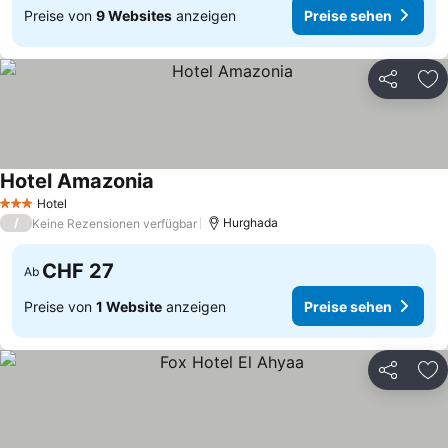
Preise von
9 Websites
anzeigen
Preise sehen
Teilen
Zu
Hotel Amazonia
Hotel
3 Sterne
/
Hurghada
Keine Rezensionen verfügbar
CHF 27
Ab
Preise von
1 Website
anzeigen
Preise sehen
Teilen
Zu