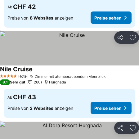
CHF 42
Ab
Preise von
8 Websites
anzeigen
Preise sehen
Teilen
Zu
Nile Cruise
Hotel
Zimmer mit atemberaubendem Meerblick
5 Sterne
8.1
Sehr gut
260
Hurghada
CHF 43
Ab
Preise von
2 Websites
anzeigen
Preise sehen
Teilen
Zu