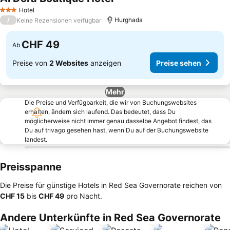
Hotel
3 Sterne
/
Hurghada
Keine Rezensionen verfügbar
CHF 49
Ab
Preise von
2 Websites
anzeigen
Preise sehen
Mehr
Die Preise und Verfügbarkeit, die wir von Buchungswebsites
erhalten, ändern sich laufend. Das bedeutet, dass Du
möglicherweise nicht immer genau dasselbe Angebot findest, das
Du auf trivago gesehen hast, wenn Du auf der Buchungswebsite
landest.
Preisspanne
Die Preise für günstige Hotels in Red Sea Governorate reichen von
‎CHF 15
bis
‎CHF 49
pro Nacht.
Andere Unterkünfte in Red Sea Governorate