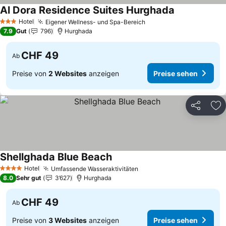
Al Dora Residence Suites Hurghada
Hotel
Eigener Wellness- und Spa-Bereich
3 Sterne
7.9
Gut
796
Hurghada
CHF 49
Ab
Preise von
2 Websites
anzeigen
Preise sehen
Teilen
Zu
Shellghada Blue Beach
Hotel
Umfassende Wasseraktivitäten
4 Sterne
8.0
Sehr gut
3’627
Hurghada
CHF 49
Ab
Preise von
3 Websites
anzeigen
Preise sehen