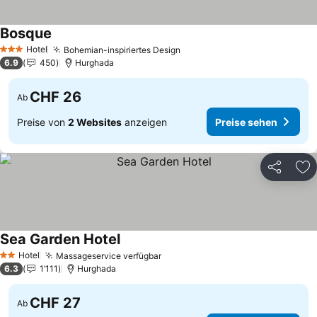
Bosque
Hotel
Bohemian-inspiriertes Design
3 Sterne
6.9
450
Hurghada
CHF 26
Ab
Preise von
2 Websites
anzeigen
Preise sehen
Teilen
Zu
Sea Garden Hotel
Hotel
Massageservice verfügbar
2 Sterne
6.3
1’111
Hurghada
CHF 27
Ab