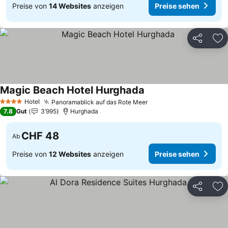
Preise von
14 Websites
anzeigen
Preise sehen
Teilen
Zu
Magic Beach Hotel Hurghada
Hotel
Panoramablick auf das Rote Meer
4 Sterne
7.8
Gut
3’995
Hurghada
CHF 48
Ab
Preise von
12 Websites
anzeigen
Preise sehen
Teilen
Zu