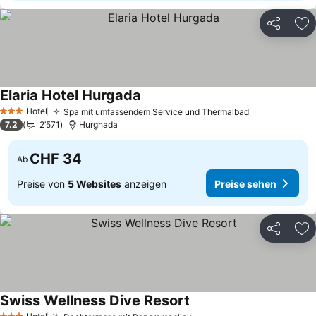
Teilen
Zu
Elaria Hotel Hurgada
Hotel
Spa mit umfassendem Service und Thermalbad
3 Sterne
7.2
2’571
Hurghada
CHF 34
Ab
Preise von
5 Websites
anzeigen
Preise sehen
Teilen
Zu
Swiss Wellness Dive Resort