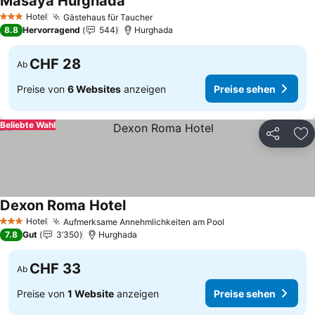
Masaya Hurghada
Hotel
Gästehaus für Taucher
3 Sterne
8.8
Hervorragend
544
Hurghada
CHF 28
Ab
Preise von
6 Websites
anzeigen
Preise sehen
Beliebte Wahl
Teilen
Zu
Dexon Roma Hotel
Hotel
Aufmerksame Annehmlichkeiten am Pool
3 Sterne
7.8
Gut
3’350
Hurghada
CHF 33
Ab
Preise von
1 Website
anzeigen
Preise sehen