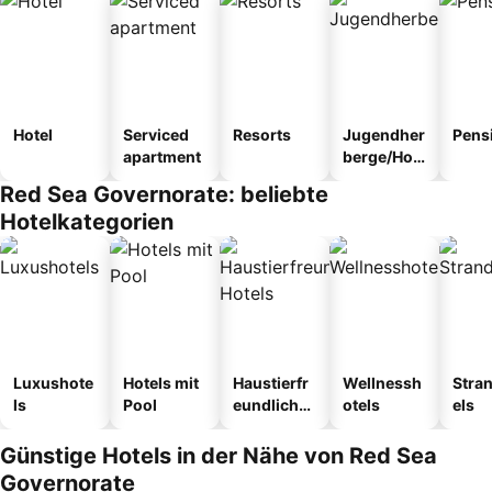
Hotel
Serviced
Resorts
Jugendher
Pens
apartment
berge/Hos
tel
Red Sea Governorate: beliebte
Hotelkategorien
Luxushote
Hotels mit
Haustierfr
Wellnessh
Stra
ls
Pool
eundliche
otels
els
Hotels
Günstige Hotels in der Nähe von Red Sea
Governorate