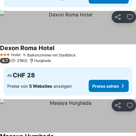
Teilen
Zu
Dexon Roma Hotel
Hotel
Balkonzimmer mit Stadtblick
3 Sterne
6.7
2’862
Hurghada
CHF 28
Ab
Preise von
5 Websites
anzeigen
Preise sehen
Teilen
Zu