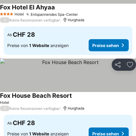
Fox Hotel El Ahyaa
Hotel
Entspannendes Spa-Center
4 Sterne
/
Hurghada
Keine Rezensionen verfügbar
CHF 28
Ab
Preise von
1 Website
anzeigen
Preise sehen
Teilen
Zu
Fox House Beach Resort
Hotel
/
Hurghada
Keine Rezensionen verfügbar
CHF 28
Ab
Preise von
1 Website
anzeigen
Preise sehen