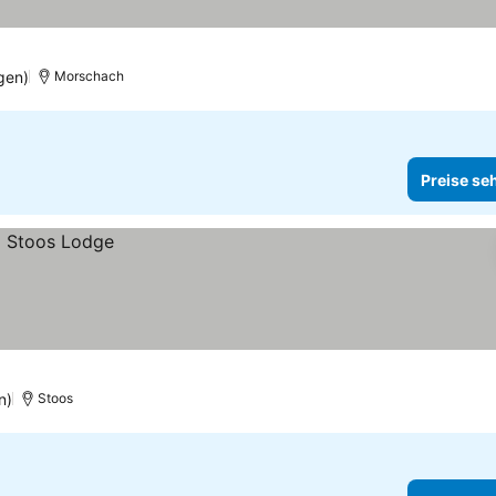
gen)
Morschach
Preise se
n)
Stoos