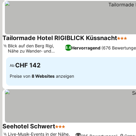
Tailormade Hotel RIGIBLICK Küssnacht
3 Stern
Blick auf den Berg Rigi,
Hervorragend
(676 Bewertunge
8.6
Nähe zu Wander- und
Radwegen
CHF 142
Ab
Preise von
8 Websites
anzeigen
Seehotel Schwert
3 Sterne
Live-Musik-Events in der Nähe,
6.9
Gersa