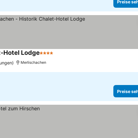
Preise se
t-Hotel Lodge
4 Sterne
tungen)
Merlischachen
Preise se