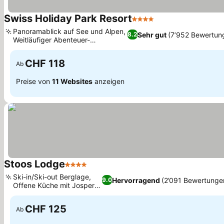
Swiss Holiday Park Resort
4 Sterne
Panoramablick auf See und Alpen,
Sehr gut
(7’952 Bewertun
8.2
Weitläufiger Abenteuer-
Wasserpark
CHF 118
Ab
Preise von
11 Websites
anzeigen
Stoos Lodge
4 Sterne
Ski-in/Ski-out Berglage,
Hervorragend
(2’091 Bewertunge
9.0
Offene Küche mit Josper
Grill
CHF 125
Ab