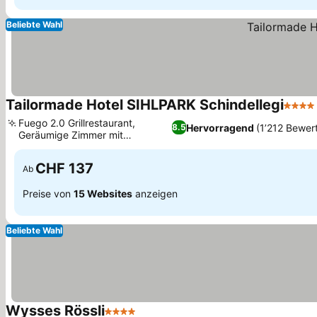
Beliebte Wahl
Tailormade Hotel SIHLPARK Schindellegi
4 Ster
Fuego 2.0 Grillrestaurant,
Hervorragend
(1’212 Bewer
8.5
Geräumige Zimmer mit
einzigartigem Design
CHF 137
Ab
Preise von
15 Websites
anzeigen
Beliebte Wahl
Wysses Rössli