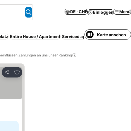
DE · CHF
Menü
Einloggen
Karte ansehen
latz
Entire House / Apartment
Serviced apartment
Halbpension
eeinflussen Zahlungen an uns unser Ranking
Zu Favoriten hinzufügen
Teilen