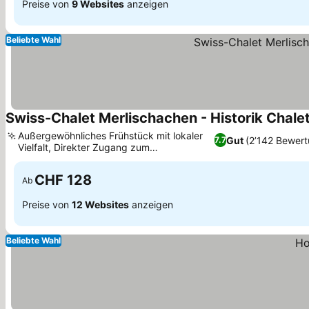
Preise von
9 Websites
anzeigen
Beliebte Wahl
Swiss-Chalet Merlischachen - Historik Chale
Außergewöhnliches Frühstück mit lokaler
Gut
(2’142 Bewer
7.7
Vielfalt, Direkter Zugang zum
Vierwaldstättersee
CHF 128
Ab
Preise von
12 Websites
anzeigen
Beliebte Wahl