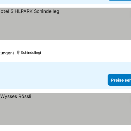
ne
tungen)
Schindellegi
Preise se