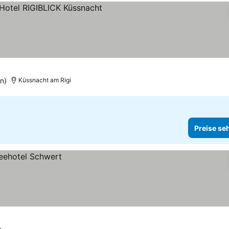
e
n)
Küssnacht am Rigi
Preise se
u