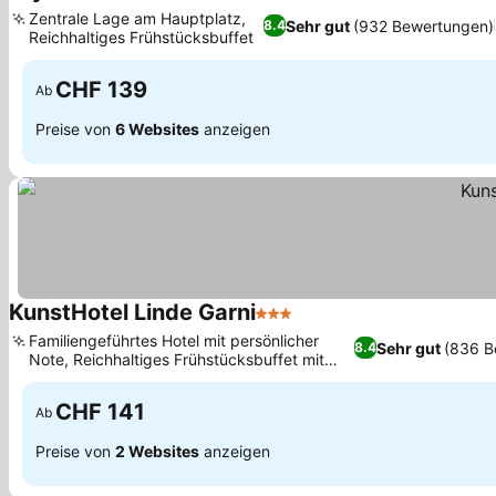
4 Sterne
Zentrale Lage am Hauptplatz,
Sehr gut
(932 Bewertungen)
8.4
Reichhaltiges Frühstücksbuffet
CHF 139
Ab
Preise von
6 Websites
anzeigen
KunstHotel Linde Garni
3 Sterne
Familiengeführtes Hotel mit persönlicher
Sehr gut
(836 B
8.4
Note, Reichhaltiges Frühstücksbuffet mit
frischen Produkten
CHF 141
Ab
Preise von
2 Websites
anzeigen