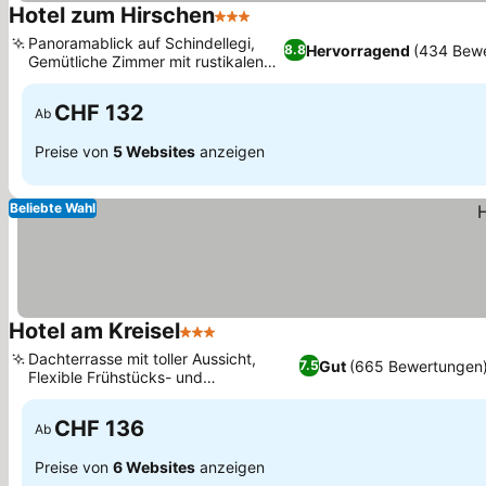
Hotel zum Hirschen
3 Sterne
Panoramablick auf Schindellegi,
Hervorragend
(434 Bew
8.8
Gemütliche Zimmer mit rustikalen
Holzmöbeln
CHF 132
Ab
Preise von
5 Websites
anzeigen
Beliebte Wahl
Hotel am Kreisel
3 Sterne
Dachterrasse mit toller Aussicht,
Gut
(665 Bewertungen
7.5
Flexible Frühstücks- und
Snackoptionen
CHF 136
Ab
Preise von
6 Websites
anzeigen