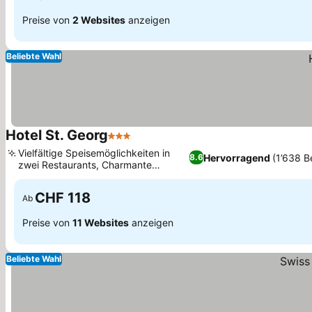
Preise von
2 Websites
anzeigen
Beliebte Wahl
Hotel St. Georg
3 Sterne
Vielfältige Speisemöglichkeiten in
Hervorragend
(1’638 
8.6
zwei Restaurants, Charmante
Büchertausch-Ecken
CHF 118
Ab
Preise von
11 Websites
anzeigen
Beliebte Wahl