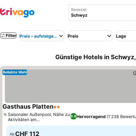
Reiseziel
Filter
Preis – aufsteigend
Preis
Lage
Günstige Hotels in Schwyz
Beliebte Wahl
Gasthaus Platten
2 Sterne
Saisonaler Außenpool, Nähe zu
Hervorragend
(1’238 Bewert
8.6
Aktivitäten am
Vierwaldstättersee
CHF 112
Ab