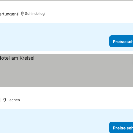
ertungen)
Schindellegi
Preise se
)
Lachen
Preise se