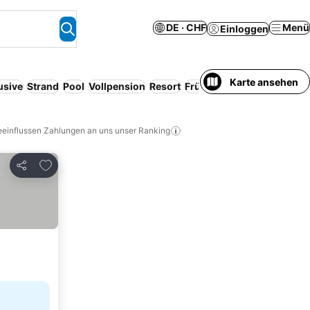
DE · CHF
Menü
Einloggen
Karte ansehen
usive
Strand
Pool
Vollpension
Resort
Frühstück inbegriffen
Ser
eeinflussen Zahlungen an uns unser Ranking
Zu Favoriten hinzufügen
Teilen