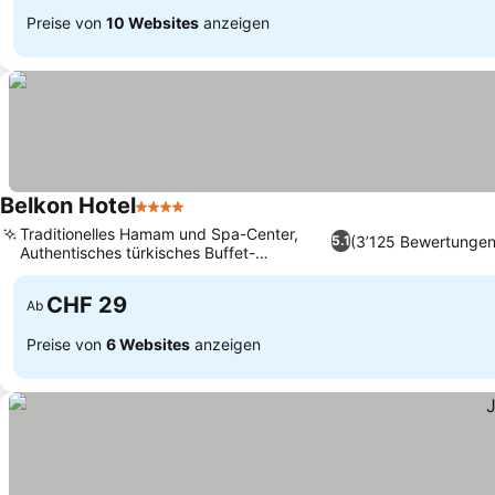
Preise von
10 Websites
anzeigen
Belkon Hotel
4 Sterne
Traditionelles Hamam und Spa-Center,
(3’125 Bewertungen
5.1
Authentisches türkisches Buffet-
Restaurant
CHF 29
Ab
Preise von
6 Websites
anzeigen