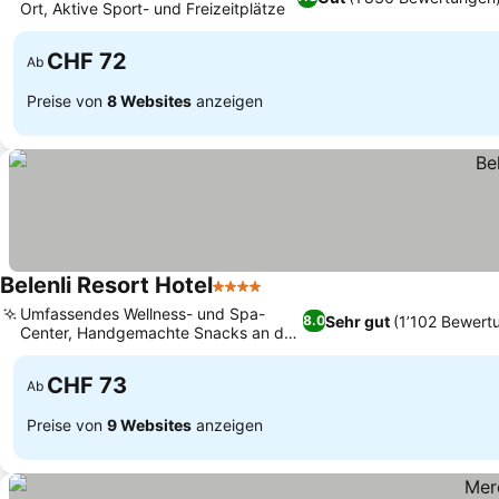
Ort, Aktive Sport- und Freizeitplätze
CHF 72
Ab
Preise von
8 Websites
anzeigen
Belenli Resort Hotel
4 Sterne
Umfassendes Wellness- und Spa-
Sehr gut
(1’102 Bewert
8.0
Center, Handgemachte Snacks an der
Poolbar
CHF 73
Ab
Preise von
9 Websites
anzeigen