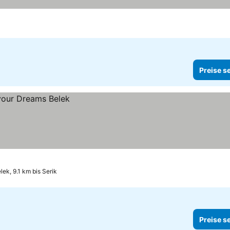
Preise s
lek, 9.1 km bis Serik
Preise s