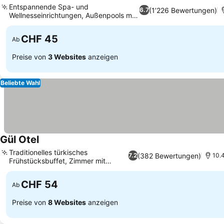
Entspannende Spa- und
(1’226 Bewertungen)
6.7
Wellnesseinrichtungen, Außenpools mit
Rutschen
CHF 45
Ab
Preise von
3 Websites
anzeigen
Beliebte Wahl
Gül Otel
Traditionelles türkisches
(382 Bewertungen)
7.2
10.
Frühstücksbuffet, Zimmer mit
Poolblick
CHF 54
Ab
Preise von
8 Websites
anzeigen