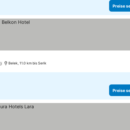
Preise s
)
Belek, 11.0 km bis Serik
Preise s