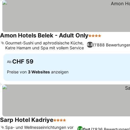
Amon Hotels Belek - Adult Only
4 Sterne
Gourmet-Sushi und aphrodisische Küche,
(1’888 Bewertunge
6.8
Katre Hamam und Spa mit vollem Service
CHF 59
Ab
Preise von
3 Websites
anzeigen
Sarp Hotel Kadriye
4 Sterne
Spa- und Wellnesseinrichtungen vor
Gut
(1’836 Bewertungen
7.8