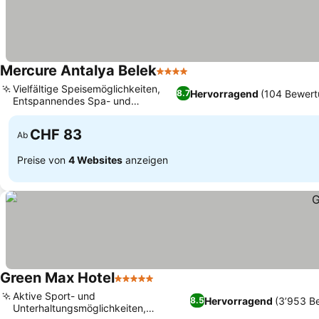
Mercure Antalya Belek
4 Sterne
Vielfältige Speisemöglichkeiten,
Hervorragend
(104 Bewert
8.7
Entspannendes Spa- und
Wellnesscenter
CHF 83
Ab
Preise von
4 Websites
anzeigen
Green Max Hotel
5 Sterne
Aktive Sport- und
Hervorragend
(3’953 B
8.5
Unterhaltungsmöglichkeiten,