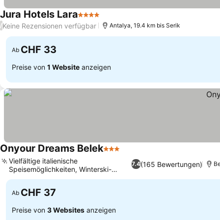
Jura Hotels Lara
4 Sterne
Keine Rezensionen verfügbar
/
Antalya, 19.4 km bis Serik
CHF 33
Ab
Preise von
1 Website
anzeigen
Onyour Dreams Belek
3 Sterne
Vielfältige italienische
(165 Bewertungen)
7.4
Be
Speisemöglichkeiten, Winterski-
Möglichkeiten
CHF 37
Ab
Preise von
3 Websites
anzeigen