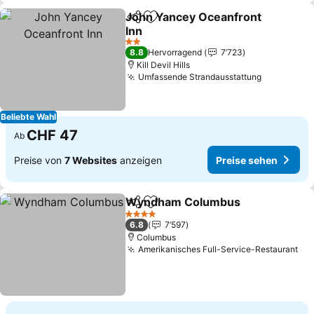
John Yancey Oceanfront
Teilen
Zu Favoriten hinzufügen
Inn
Preise sehen
2 Sterne
8.8
Hervorragend
7’723
Kill Devil Hills
Umfassende Strandausstattung
Preise se
Beliebte Wahl
CHF 47
Ab
Preise von
7 Websites
anzeigen
Preise sehen
Wyndham Columbus
Teilen
Zu Favoriten hinzufügen
Preis
4 Sterne
6.8
7’597
Columbus
Amerikanisches Full-Service-Restaurant
Pre