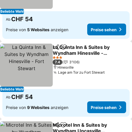
Beliebte Wahl
CHF 54
Ab
Preise von
5 Websites
anzeigen
Preise sehen
La Quinta Inn & Suites by
Teilen
Zu Favoriten hinzufügen
Wyndham Hinesville -
Fort Stewart
Preise sehen
3 Sterne
7.4
3’106
Hinesville
Lage am Tor zu Fort Stewart
Preise sehe
Beliebte Wahl
CHF 54
Ab
Preise von
9 Websites
anzeigen
Preise sehen
Microtel Inn & Suites by
Teilen
Zu Favoriten hinzufügen
Wyndham Uncasville