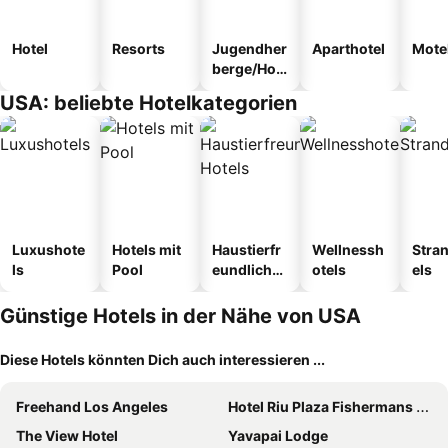
Hotel
Resorts
Jugendher
Aparthotel
Mote
berge/Hos
tel
USA: beliebte Hotelkategorien
Luxushote
Hotels mit
Haustierfr
Wellnessh
Stra
ls
Pool
eundliche
otels
els
Hotels
Günstige Hotels in der Nähe von USA
Diese Hotels könnten Dich auch interessieren ...
Freehand Los Angeles
Hotel Riu Plaza Fishermans Wharf
The View Hotel
Yavapai Lodge