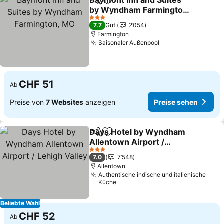
Baymont Inn and Suites
Teilen
Zu Favoriten hinzufügen
by Wyndham Farmington,
MO
Preise sehen
3 Sterne
7.7
Gut
2’054
Farmington
Saisonaler Außenpool
Preise sehen
CHF 51
Ab
Preise von
7 Websites
anzeigen
Preise sehen
Days Hotel by Wyndham
Teilen
Zu Favoriten hinzufügen
Allentown Airport /
Lehigh Valley
Preise sehen
3 Sterne
7.0
7’548
Allentown
Authentische indische und italienische
Küche
Beliebte Wahl
CHF 52
Ab