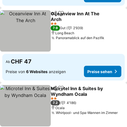
Oceanview Inn At The
Teilen
Zu Favoriten hinzufügen
Arch
Preise sehen
2 Sterne
7.9
Gut
2’939
Long Beach
Panoramablick auf den Pazifik
Preise seh
CHF 47
Ab
Preise von
6 Websites
anzeigen
Preise sehen
Microtel Inn & Suites by
Teilen
Zu Favoriten hinzufügen
Wyndham Ocala
Preise sehen
2 Sterne
7.2
4’186
Ocala
Whirlpool- und Spa-Wannen im Zimmer
Prei