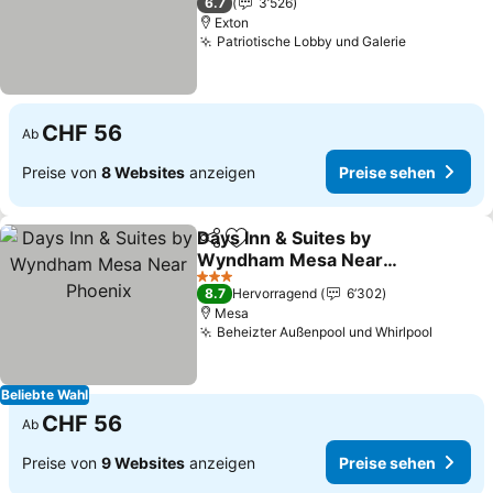
6.7
3’526
Exton
Patriotische Lobby und Galerie
Preise seh
CHF 56
Ab
Preise von
8 Websites
anzeigen
Preise sehen
Days Inn & Suites by
Teilen
Zu Favoriten hinzufügen
Wyndham Mesa Near
Phoenix
Preise sehen
3 Sterne
8.7
Hervorragend
6’302
Mesa
Beheizter Außenpool und Whirlpool
Preise 
Beliebte Wahl
CHF 56
Ab
Preise von
9 Websites
anzeigen
Preise sehen