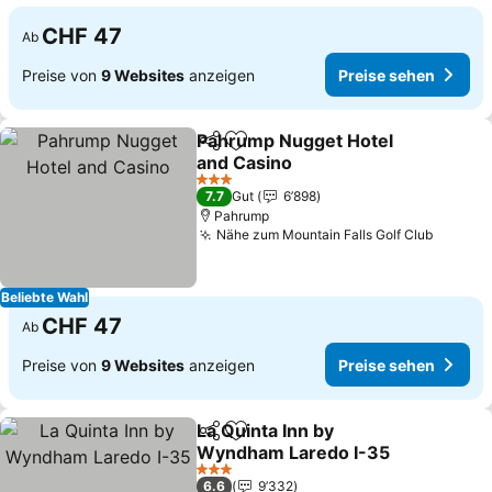
CHF 47
Ab
Preise von
9 Websites
anzeigen
Preise sehen
Pahrump Nugget Hotel
Teilen
Zu Favoriten hinzufügen
and Casino
Preise sehen
3 Sterne
7.7
Gut
6’898
Pahrump
Nähe zum Mountain Falls Golf Club
Preise
Beliebte Wahl
CHF 47
Ab
Preise von
9 Websites
anzeigen
Preise sehen
La Quinta Inn by
Teilen
Zu Favoriten hinzufügen
Wyndham Laredo I-35
Preise sehen
3 Sterne
6.6
9’332