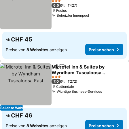
Preise sehen
3 Sterne
6.5
1’427
Festus
Beheizter Innenpool
Preise sehen
CHF 45
Ab
Preise von
8 Websites
anzeigen
Preise sehen
Microtel Inn & Suites by
Teilen
Zu Favoriten hinzufügen
Wyndham Tuscaloosa
East
Preise sehen
3 Sterne
7.0
1’272
Cottondale
Wichtige Business-Services
Preise sehe
Beliebte Wahl
CHF 46
Ab
Preise von
8 Websites
anzeigen
Preise sehen