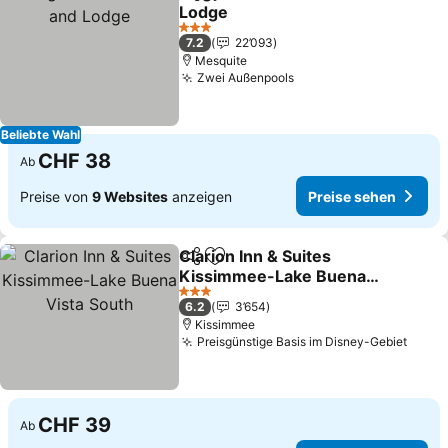
Teilen
Zu Favoriten hinzufügen
Lodge
Preise sehen
3 Sterne
7.2
22’093
Mesquite
Zwei Außenpools
Preise sehen
Beliebte Wahl
CHF 38
Ab
Preise von
9 Websites
anzeigen
Preise sehen
Clarion Inn & Suites
Teilen
Zu Favoriten hinzufügen
Kissimmee-Lake Buena
Vista South
Preise sehen
3 Sterne
6.2
3’654
Kissimmee
Preisgünstige Basis im Disney-Gebiet
Preis
CHF 39
Ab