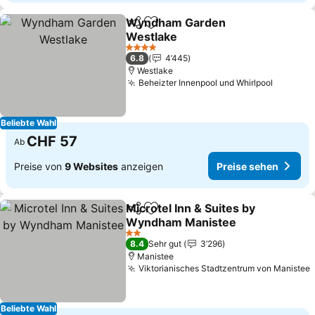
Wyndham Garden
Teilen
Zu Favoriten hinzufügen
Westlake
Preise sehen
4 Sterne
6.8
4’445
Westlake
Beheizter Innenpool und Whirlpool
Preise 
Beliebte Wahl
CHF 57
Ab
Preise von
9 Websites
anzeigen
Preise sehen
Microtel Inn & Suites by
Teilen
Zu Favoriten hinzufügen
Wyndham Manistee
Preise sehen
2 Sterne
8.4
Sehr gut
3’296
Manistee
Viktorianisches Stadtzentrum von Manistee
Beliebte Wahl