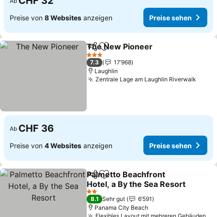
CHF 32
Ab
Preise von
8 Websites
anzeigen
Preise sehen
The New Pioneer
Teilen
Zu Favoriten hinzufügen
Preise s
3 Sterne
7.3
17’968
Laughlin
Zentrale Lage am Laughlin Riverwalk
Preis
CHF 36
Ab
Preise von
4 Websites
anzeigen
Preise sehen
Palmetto Beachfront
Teilen
Zu Favoriten hinzufügen
Hotel, a By the Sea Resort
Preise sehen
2 Sterne
8.1
Sehr gut
6’591
Panama City Beach
Flexibles Layout mit mehreren Gebäuden