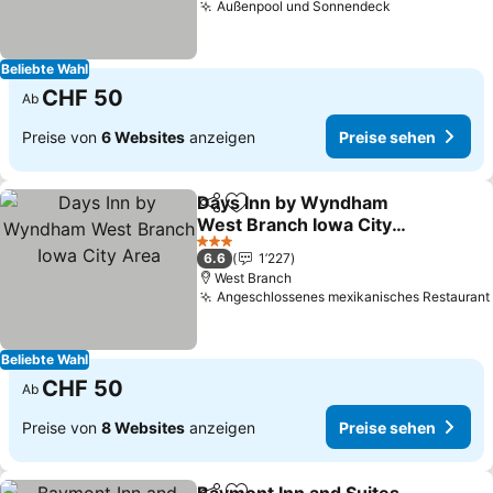
Außenpool und Sonnendeck
Preise sehe
Beliebte Wahl
CHF 50
Ab
Preise von
6 Websites
anzeigen
Preise sehen
Days Inn by Wyndham
Teilen
Zu Favoriten hinzufügen
West Branch Iowa City
Area
Preise sehen
3 Sterne
6.6
1’227
West Branch
Angeschlossenes mexikanisches Restaurant
Beliebte Wahl
CHF 50
Ab
Preise von
8 Websites
anzeigen
Preise sehen