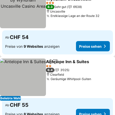
Casino Area
Preise sehen
3 Sterne
8.3
Sehr gut
6’638
Uncasville
Erstklassige Lage an der Route 32
Preise 
CHF 54
Ab
Preise von
9 Websites
anzeigen
Preise sehen
Antelope Inn & Suites
Teilen
Zu Favoriten hinzufügen
Prei
2 Sterne
6.4
3’025
Clearfield
Geräumige Whirlpool-Suiten
Preise sehe
Beliebte Wahl
CHF 55
Ab
Preise von
8 Websites
anzeigen
Preise sehen