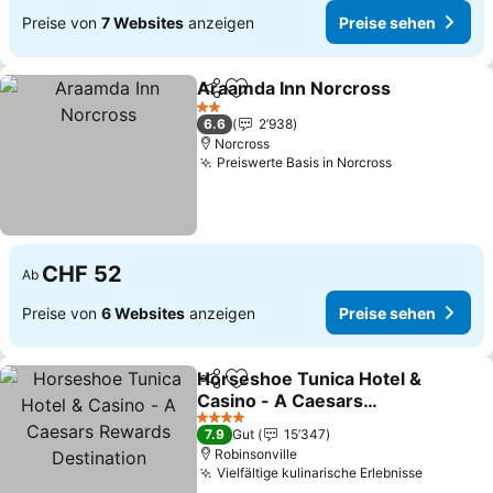
Preise von
7 Websites
anzeigen
Preise sehen
Araamda Inn Norcross
Teilen
Zu Favoriten hinzufügen
Pre
2 Sterne
6.6
2’938
Norcross
Preiswerte Basis in Norcross
Preise sehe
CHF 52
Ab
Preise von
6 Websites
anzeigen
Preise sehen
Horseshoe Tunica Hotel &
Teilen
Zu Favoriten hinzufügen
Casino - A Caesars
Rewards Destination
Preise sehen
4 Sterne
7.9
Gut
15’347
Robinsonville
Vielfältige kulinarische Erlebnisse
Preise s