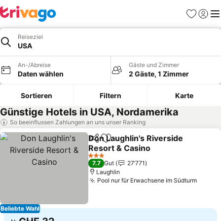
Favoriten
Einlog
Me
Reiseziel
USA
An-/Abreise
Gäste und Zimmer
Daten wählen
2 Gäste, 1 Zimmer
Sortieren
Filtern
Karte
Günstige Hotels in USA, Nordamerika
So beeinflussen Zahlungen an uns unser Ranking
Don Laughlin's Riverside
Teilen
Zu Favoriten hinzufügen
Resort & Casino
Preise sehen
3 Sterne
7.7
Gut
27’771
Laughlin
Pool nur für Erwachsene im Südturm
Preise
Beliebte Wahl