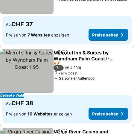
Pre
CHF 37
Ab
Preise von
7 Websites
anzeigen
Preise sehen
Microtel Inn & Suites by
Teilen
Zu Favoriten hinzufügen
Wyndham Palm Coast I-
95
Preise sehen
2 Sterne
7.1
4’239
Palm Coast
Saisonaler Außenpool
Preise sehen
Beliebte Wahl
CHF 38
Ab
Preise von
10 Websites
anzeigen
Preise sehen
Virgin River Casino and