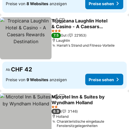
Preise von
8 Websites
anzeigen
Preise sehen
Tropicana Laughlin Hotel
Teilen
Zu Favoriten hinzufügen
& Casino - A Caesars
Rewards Destination
Preise sehen
3 Sterne
7.5
Gut
22’953
Laughlin
Harrah's Strand und Fitness-Vorteile
Preise
CHF 42
Ab
Preise von
9 Websites
anzeigen
Preise sehen
Microtel Inn & Suites by
Teilen
Zu Favoriten hinzufügen
Wyndham Holland
Preise sehen
2 Sterne
6.9
3’146
Holland
Charakteristische eingebaute
Fenstersitzgelegenheiten