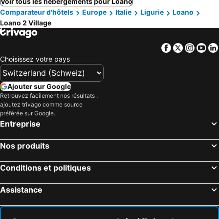
Voir tous les hébergements pour Loano
Comparateur d'hôtels
Europe
Italie
Ligurie
Loano
Loano 2 Village
Facebook
Twitter
Insta
Yo
Choisissez votre pays
Ajouter sur Google
Retrouvez facilement nos résultats :
ajoutez trivago comme source
préférée sur Google.
Entreprise
Nos produits
Conditions et politiques
Assistance