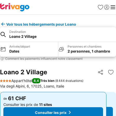
Favoris
Se con
Me
Voir tous les hébergements pour Loano
Destination
Loano 2 Village
Arrivée/départ
Personnes et chambres
Dates
2 personnes, 1 chambre
Comment les paiements influencent notre classement
Loano 2 Village
Partager
Aj
Appart'hôtel
8,4
Très bien
(
8 444 évaluations
)
4 Étoiles
Via degli Alpini, 6, 17025, Loano, Italie
61 CHF
61 CHF
de
de
Consulter les prix de
11 sites
Consulter les prix de
11 sites
Consulter les prix
Consulter les prix