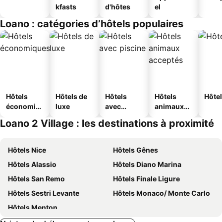
kfasts
d'hôtes
el
Loano : catégories d’hôtels populaires
Hôtels
Hôtels de
Hôtels
Hôtels
Hôtel
économiq
luxe
avec
animaux
ues
piscine
acceptés
Loano 2 Village : les destinations à proximité
Hôtels Nice
Hôtels Gênes
Hôtels Alassio
Hôtels Diano Marina
Hôtels San Remo
Hôtels Finale Ligure
Hôtels Sestri Levante
Hôtels Monaco/ Monte Carlo
Hôtels Menton