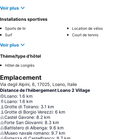
Voir plus
Installations sportives
Sports de tir
Location de vélos
Surf
Court de tennis
Voir plus
Thème/type d’hôtel
Hôtel de congrès
Emplacement
Via degli Alpini, 6, 17025, Loano, Italie
Distance de l’hébergement Loano 2 Village
Loano
:
1.6
km
Loano
:
1.6
km
Grotte di Toirano
:
3.1
km
Grotte di Borgio Verezzi
:
6
km
Castel Gavone
:
8.2
km
Forte San Giovanni
:
8.3
km
Battistero di Albenga
:
9.6
km
Museo navale romano
:
9.7
km
Fortezza di Castelfranco
:
9.7
km