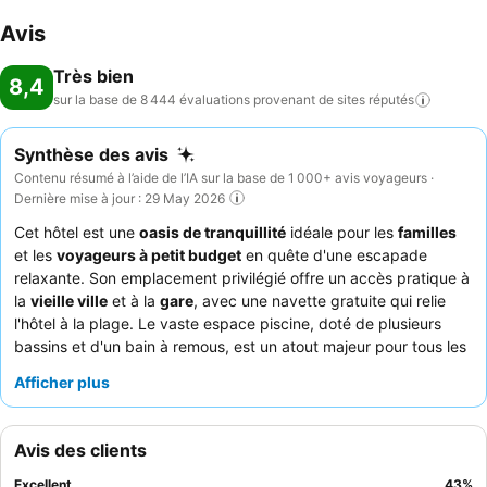
Avis
Très bien
8,4
sur la base de 8 444 évaluations provenant de sites
réputés
Synthèse des avis
Contenu résumé à l’aide de l’IA sur la base de 1 000+ avis voyageurs ·
Dernière mise à jour : 29 May 2026
Cet hôtel est une
oasis de tranquillité
idéale pour les
familles
et les
voyageurs à petit budget
en quête d'une escapade
relaxante. Son emplacement privilégié offre un accès pratique à
la
vieille ville
et à la
gare
, avec une navette gratuite qui relie
l'hôtel à la plage. Le vaste espace piscine, doté de plusieurs
bassins et d'un bain à remous, est un atout majeur pour tous les
âges. Les clients ne tarissent pas d'éloges sur le
personnel
Afficher plus
professionnel et accueillant
et sur la
cuisine excellente et
variée
proposée au restaurant buffet. Pour un séjour plus calme,
pensez à demander une chambre donnant sur le jardin.
Avis des clients
Excellent
43
%