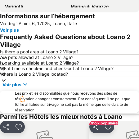
Varigotti
Marina di Varazze
Informations sur l’hébergement
Borgo di Varigotti
Lido di Loano
Via degli Alpini, 6, 17025, Loano, Italie
Spiaggia di Finalmarina
Spiaggia di Albissola
Voir plus
Snowpark Prato Nevoso
Porto
Frequently Asked Questions about Loano 2
Lido Spotorno
Bergeggi Lido
Village
Gare d'Alassio
Marina di San Lorenzo - Porto
Is there a pool area at Loano 2 Village?
Are pets allowed at Loano 2 Village?
Lido di Noli
Celle Ligure Levante
Is parking available at Loano 2 Village?
What time is check-in and check-out at Loano 2 Village?
Aéroport Riviera
Lungomare delle Nazioni
Where is Loano 2 Village located?
Lido Albisola Superiore
Baia Azzurra
Voir plus
Litorale
Parco Acquatico le Caravelle
Les prix et les disponibilités que nous recevons des sites de
Spiaggia di Finalpia
Fornaci
réservation changent constamment. Par conséquent, il se peut que
l’offre affichée sur trivago ne soit pas la même que celle du site de
Borgo di Bussana Vecchia
Borgo Antico di Borgio Verezzi
réservation.
Budello di Alassio
Centro Storico
Parmi les Hôtels les mieux notés à Loano
Artesina
Le Torri di Albenga
Choix populaire
Partager
Ajouter à mes favoris
Partager
Ajouter à mes
Vecchia Darsena
Celle Ligure Ponente