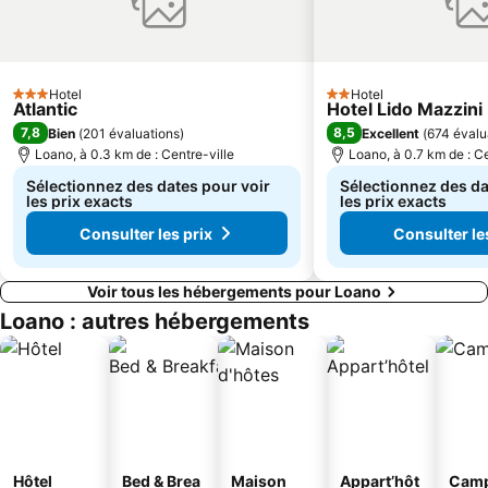
Piani d'Invrea
Porto di Arenzano
Stabilimento Balneare Istituto San Giuseppe
Borgo di Noli
Fortezza del Priamar
Bagni Ruffini
Hotel
Hotel
3 Étoiles
Salone dell'Agroalimentare Ligure
Lago di Osiglia
2 Étoiles
Atlantic
Hotel Lido Mazzini
7,8
8,5
Bien
(
201 évaluations
)
Excellent
(
674 évalu
L'Ancora
Conca Verde
Loano, à 0.3 km de : Centre-ville
Loano, à 0.7 km de : Ce
Cappella Sistina
O Sole Mio
Sélectionnez des dates pour voir
Sélectionnez des da
les prix exacts
les prix exacts
Consulter les prix
Consulter le
Voir tous les hébergements pour Loano
Loano : autres hébergements
Hôtel
Bed & Brea
Maison
Appart’hôt
Camp