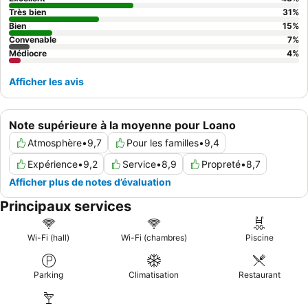
Très bien
31
%
Bien
15
%
Convenable
7
%
Médiocre
4
%
Afficher les avis
Note supérieure à la moyenne pour Loano
Atmosphère
•
9,7
Pour les familles
•
9,4
Expérience
•
9,2
Service
•
8,9
Propreté
•
8,7
Afficher plus de notes d’évaluation
Principaux services
Wi-Fi (hall)
Wi-Fi (chambres)
Piscine
Parking
Climatisation
Restaurant