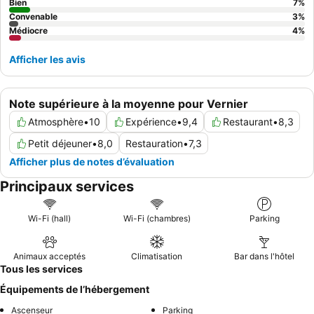
Bien
7
%
Convenable
3
%
Médiocre
4
%
Afficher les avis
Note supérieure à la moyenne pour Vernier
Atmosphère
•
10
Expérience
•
9,4
Restaurant
•
8,3
Petit déjeuner
•
8,0
Restauration
•
7,3
Afficher plus de notes d’évaluation
Principaux services
Wi-Fi (hall)
Wi-Fi (chambres)
Parking
Animaux acceptés
Climatisation
Bar dans l'hôtel
Tous les services
Équipements de l’hébergement
Ascenseur
Parking