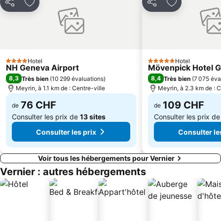
Partager
Ajouter à mes favoris
Partager
Ajouter à mes
Geneva City Tour Boat Cruise and Countryside
Centre International de Conférences Genève
Jonction
Promenade des Bastions
Jet d'Eau
La Plage d'Annecy
Annecy cinéma italien
Fête de la Montagne
Hotel
Hotel
4 Étoiles
5 Étoiles
NH Geneva Airport
Mövenpick Hotel 
Lac de Montriond
Plage de Duingt
8,3
8,4
Très bien
(
10 299 évaluations
)
Très bien
(
7 075 éva
Grand Théâtre de Genève
Port de plaisance Les Mouettes
Meyrin, à 1.1 km de : Centre-ville
Meyrin, à 2.3 km de : C
Baby-Plage
Bernex
76 CHF
109 CHF
de
de
Consulter les prix de
13 sites
Consulter les prix d
Consulter les prix
Consulter le
Voir tous les hébergements pour Vernier
Vernier : autres hébergements