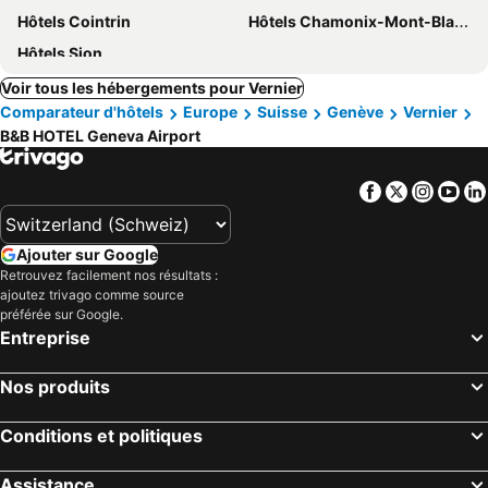
Hôtels Cointrin
Hôtels Chamonix-Mont-Blanc
Hôtels Sion
Voir tous les hébergements pour Vernier
Comparateur d'hôtels
Europe
Suisse
Genève
Vernier
B&B HOTEL Geneva Airport
Facebook
Twitter
Insta
Yo
Ajouter sur Google
Retrouvez facilement nos résultats :
ajoutez trivago comme source
préférée sur Google.
Entreprise
Nos produits
Conditions et politiques
Assistance