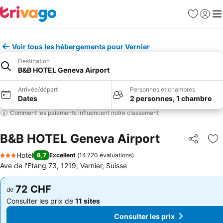
Favoris
Se con
Me
Voir tous les hébergements pour Vernier
Destination
B&B HOTEL Geneva Airport
Arrivée/départ
Personnes et chambres
Dates
2 personnes, 1 chambre
Comment les paiements influencent notre classement
B&B HOTEL Geneva Airport
Partager
Aj
Hotel
8,7
Excellent
(
14 720 évaluations
)
3 Étoiles
Ave de l'Etang 73, 1219, Vernier, Suisse
72 CHF
72 CHF
de
de
Consulter les prix de
11 sites
Consulter les prix de
11 sites
Consulter les prix
Consulter les prix