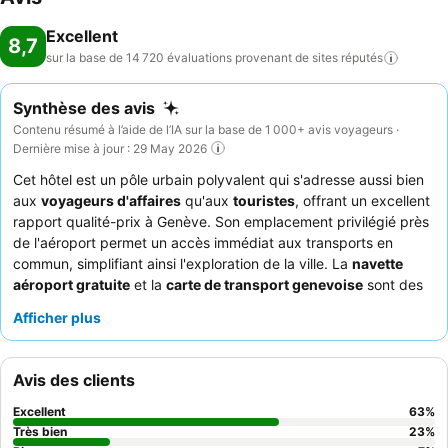
Excellent
8,7
sur la base de 14 720 évaluations provenant de sites
réputés
Synthèse des avis
Contenu résumé à l’aide de l’IA sur la base de 1 000+ avis voyageurs ·
Dernière mise à jour : 29 May 2026
Cet hôtel est un pôle urbain polyvalent qui s'adresse aussi bien
aux
voyageurs d'affaires
qu'aux
touristes
, offrant un excellent
rapport qualité-prix à Genève. Son emplacement privilégié près
de l'aéroport permet un accès immédiat aux transports en
commun, simplifiant ainsi l'exploration de la ville. La
navette
aéroport gratuite
et la
carte de transport genevoise
sont des
services très appréciés, garantissant des déplacements fluides.
Afficher plus
Les clients louent constamment l'exceptionnelle amabilité du
personnel et le
magnifique petit-déjeuner buffet
, qui propose
une grande variété de produits frais et locaux. Pour un séjour
Avis des clients
plus calme, les clients recommandent de demander une
chambre donnant sur le jardin.
Excellent
63
%
Très bien
23
%