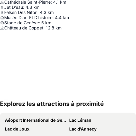
Cathédrale Saint-Pierre
:
4.1
km
Jet D'eau
:
4.3
km
Felsen Des Niton
:
4.3
km
Musée D'art Et D'histoire
:
4.4
km
Stade de Genève
:
5
km
Château de Coppet
:
12.8
km
Explorez les attractions à proximité
Agrandir la carte
Aéoport International de Genève
Lac Léman
Lac de Joux
Lac d'Annecy