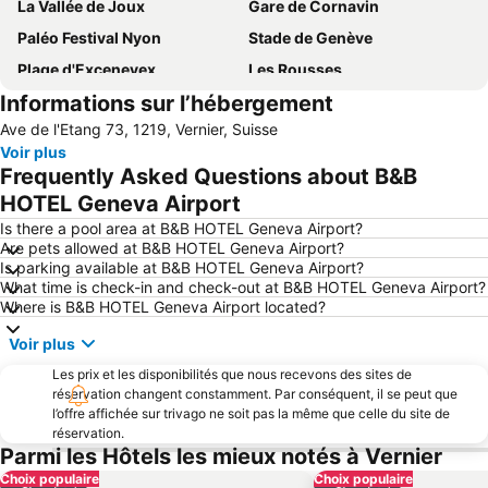
La Vallée de Joux
Gare de Cornavin
Paléo Festival Nyon
Stade de Genève
Plage d'Excenevex
Les Rousses
Informations sur l’hébergement
Marché de la Vieille-Ville
Vieille-Ville Annecy
Ave de l'Etang 73, 1219, Vernier, Suisse
La Givrine
Plainpalais
Voir plus
Eaux-Vives
Champel
Frequently Asked Questions about B&B
Le Petit Pays - Hameau du Père Noël
Palais des Nations
HOTEL Geneva Airport
Port d'Yvoire
Domaine Morzine - Les Gets
Is there a pool area at B&B HOTEL Geneva Airport?
Are pets allowed at B&B HOTEL Geneva Airport?
Les cascades du Hérisson
L'Arcadium
Is parking available at B&B HOTEL Geneva Airport?
What time is check-in and check-out at B&B HOTEL Geneva Airport?
Gare d'Annecy
La Clusaz
Where is B&B HOTEL Geneva Airport located?
Pâquis
Morzine Harley Days
Voir plus
Servette - Petit-Saconex
Acacias
Les prix et les disponibilités que nous recevons des sites de
Clervaux-les-Lacs - Le Grand Lac
Aéroport d'Annecy Haute-Savoie Mont-Blanc
réservation changent constamment. Par conséquent, il se peut que
l’offre affichée sur trivago ne soit pas la même que celle du site de
CERN
Casino de l'Impérial
réservation.
Saint-Jean - Les Charmilles
La Givrine
Parmi les Hôtels les mieux notés à Vernier
Choix populaire
Marathon du Lac d'Annecy
Casino d'Evian
Choix populaire