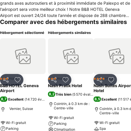
grands axes autoroutiers et à proximité immédiate de Palexpo et de
l'aéroport sera votre meilleur choix ! Notre B&B HOTEL Geneva
Airport est ouvert 24/24 toute l'année et dispose de 288 chambres
Comparer avec des hébergements similaires
entièrement équipées et climatisées, avec une décoration moderne,
une salle de bain privée et une connexion Internet Wi-Fi haut débit.
Hébergement sélectionné
Hébergements similaires
Notre établissement vous propose un bar / salon et un espace de
coworking. Grâce à l'emplacement idéal de notre hôtel, vous
apprécierez votre séjour à Geneva. A bientôt dans notre B&B HOTEL
Geneva Airport.
Hotel
Hotel
Hotel
3 Étoiles
3 Étoiles
4 Étoiles
Partager
Ajouter à mes favoris
Partager
Ajouter à mes favoris
Partager
Ajouter à
B&B HOTEL Geneva
Nash Pratik Hotel
Nash Suites Airpor
Airport
Hotel
8,2
Très bien
(
5 570 évaluations
)
8,7
8,5
Excellent
(
14 720 évaluations
)
Excellent
(
11 517 
Cointrin, à 0.3 km de :
Centre-ville
Vernier, Suisse
Cointrin, à 0.3 km d
Centre-ville
Wi-Fi gratuit
Wi-Fi gratuit
Wi-Fi gratuit
Parking
Parking
Spa
Climatisation