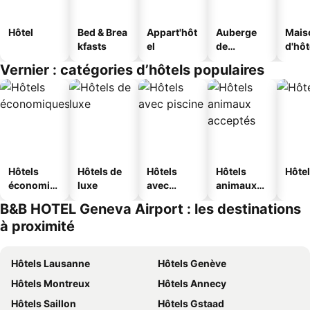
Hôtel
Bed & Brea
Appart'hôt
Auberge
Mais
kfasts
el
de
d'hô
jeunesse
Vernier : catégories d’hôtels populaires
Hôtels
Hôtels de
Hôtels
Hôtels
Hôtel
économiq
luxe
avec
animaux
ues
piscine
acceptés
B&B HOTEL Geneva Airport : les destinations
à proximité
Hôtels Lausanne
Hôtels Genève
Hôtels Montreux
Hôtels Annecy
Hôtels Saillon
Hôtels Gstaad