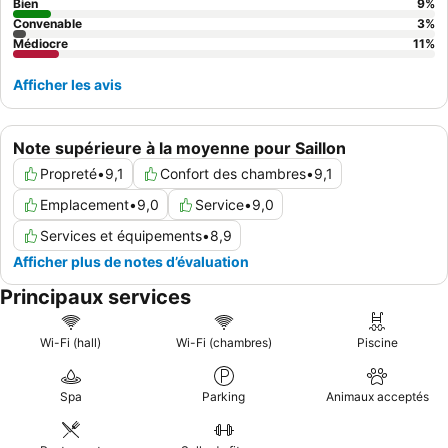
Bien
9
%
Convenable
3
%
Médiocre
11
%
Afficher les avis
Note supérieure à la moyenne pour Saillon
Propreté
•
9,1
Confort des chambres
•
9,1
Emplacement
•
9,0
Service
•
9,0
Services et équipements
•
8,9
Afficher plus de notes d’évaluation
Principaux services
Wi-Fi (hall)
Wi-Fi (chambres)
Piscine
Spa
Parking
Animaux acceptés