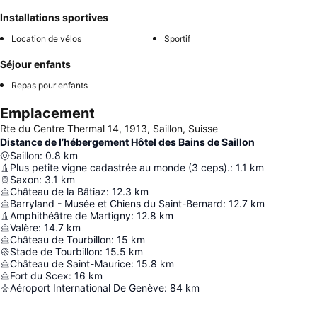
Installations sportives
Location de vélos
Sportif
Séjour enfants
Repas pour enfants
Emplacement
Rte du Centre Thermal 14, 1913, Saillon, Suisse
Distance de l’hébergement Hôtel des Bains de Saillon
Saillon
:
0.8
km
Plus petite vigne cadastrée au monde (3 ceps).
:
1.1
km
Saxon
:
3.1
km
Château de la Bâtiaz
:
12.3
km
Barryland - Musée et Chiens du Saint-Bernard
:
12.7
km
Amphithéâtre de Martigny
:
12.8
km
Valère
:
14.7
km
Château de Tourbillon
:
15
km
Stade de Tourbillon
:
15.5
km
Château de Saint-Maurice
:
15.8
km
Fort du Scex
:
16
km
Aéroport International De Genève
:
84
km