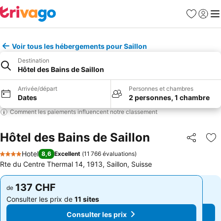
Favoris
Se con
Me
Voir tous les hébergements pour Saillon
Destination
Hôtel des Bains de Saillon
Arrivée/départ
Personnes et chambres
Dates
2 personnes, 1 chambre
Comment les paiements influencent notre classement
Hôtel des Bains de Saillon
Partager
Aj
Hotel
8,6
Excellent
(
11 766 évaluations
)
4 Étoiles
Rte du Centre Thermal 14, 1913, Saillon, Suisse
137 CHF
137 CHF
de
de
Consulter les prix de
11 sites
Consulter les prix de
11 sites
Consulter les prix
Consulter les prix