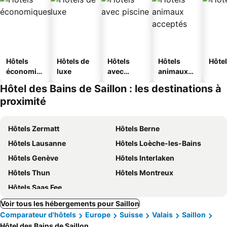
Hôtels
Hôtels de
Hôtels
Hôtels
Hôtel
économiq
luxe
avec
animaux
ues
piscine
acceptés
Hôtel des Bains de Saillon : les destinations à
proximité
Hôtels Zermatt
Hôtels Berne
Hôtels Lausanne
Hôtels Loèche-les-Bains
Hôtels Genève
Hôtels Interlaken
Hôtels Thun
Hôtels Montreux
Hôtels Saas Fee
Voir tous les hébergements pour Saillon
Comparateur d'hôtels
Europe
Suisse
Valais
Saillon
Hôtel des Bains de Saillon