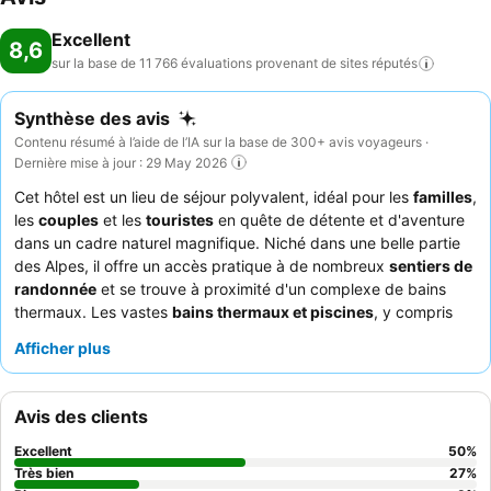
Excellent
8,6
sur la base de 11 766 évaluations provenant de sites
réputés
Synthèse des avis
Contenu résumé à l’aide de l’IA sur la base de 300+ avis voyageurs ·
Dernière mise à jour : 29 May 2026
Cet hôtel est un lieu de séjour polyvalent, idéal pour les
familles
,
les
couples
et les
touristes
en quête de détente et d'aventure
dans un cadre naturel magnifique. Niché dans une belle partie
des Alpes, il offre un accès pratique à de nombreux
sentiers de
randonnée
et se trouve à proximité d'un complexe de bains
thermaux. Les vastes
bains thermaux et piscines
, y compris
une rivière lente et des toboggans aquatiques, sont un atout
Afficher plus
majeur pour tous les clients. Les clients apprécient
constamment le
personnel professionnel et serviable
et le
copieux petit-déjeuner buffet
avec des options fraîches et
Avis des clients
préparées sur commande. Pour une expérience vraiment
authentique, ne manquez pas de goûter la délicieuse
fondue au
Excellent
50
%
restaurant de style chalet
.
Très bien
27
%