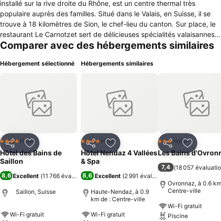
installé sur la rive droite du Rhône, est un centre thermal très
populaire auprès des familles. Situé dans le Valais, en Suisse, il se
trouve à 18 kilomètres de Sion, le chef-lieu du canton. Sur place, le
restaurant Le Carnotzet sert de délicieuses spécialités valaisannes.
Comparer avec des hébergements similaires
On y trouve aussi un lounge bar, La Bastide, qui organise des
soirées karaoké. Ce complexe est doté de plusieurs piscines
Hébergement sélectionné
Hébergements similaires
chauffées, d'un bassin semi-olympique, d'une rivière thermale et
d'un espace bien-être pourvu d'un sauna et d'un hammam. En été,
les enfants peuvent également profiter d'une pataugeoire. Située à
20 minutes de route, la ville de Sion abrite deux magnifiques
châteaux sur ses collines. Les 148 chambres de cet hébergement
offrent une vue saisissante sur les Alpes valaisannes. Les terrasses,
qui sont placées au sud, bénéficient d’un ensoleillement optimum.
Parmi les équipements, on trouve notamment un sèche-cheveux, un
Hotel
Hotel
Hotel
4 Étoiles
4 Étoiles
3 Étoiles
Partager
Ajouter à mes favoris
Partager
Ajouter à mes favoris
Partager
Ajouter à
téléphone, un minibar et un coffre-fort.
Hôtel des Bains de
Hôtel Nendaz 4 Vallées
Les Bains d'Ovron
Saillon
& Spa
7,4
(
18 057 évaluati
8,6
8,6
Excellent
(
11 766 évaluations
)
Excellent
(
2 991 évaluations
)
Ovronnaz, à 0.6 km
Centre-ville
Saillon, Suisse
Haute-Nendaz, à 0.9
km de : Centre-ville
Wi-Fi gratuit
Wi-Fi gratuit
Wi-Fi gratuit
Piscine