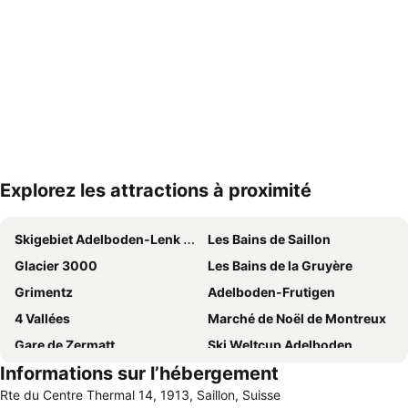
Explorez les attractions à proximité
Agrandir la carte
Skigebiet Adelboden-Lenk dänk
Les Bains de Saillon
Glacier 3000
Les Bains de la Gruyère
Grimentz
Adelboden-Frutigen
4 Vallées
Marché de Noël de Montreux
Gare de Zermatt
Ski Weltcup Adelboden
Informations sur l’hébergement
Pic du Cervin
Rinderberg
Rte du Centre Thermal 14, 1913, Saillon, Suisse
Swiss Vapeur Parc
Avoriaz 1800 Portes du Soleil