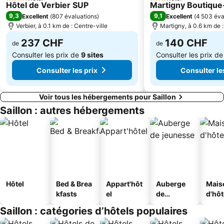
4 Étoiles
Alpaufzug Engstligenalp
Batailles de reines
3 Étoiles
Hôtel de Verbier SUP
Martigny Boutique
9,3
9,1
Excellent
(
807 évaluations
)
Excellent
(
4 503 éva
La Maison du Gruyère
Leman-Forest
Verbier, à 0.1 km de : Centre-ville
Martigny, à 0.6 km de :
Valle D'Aosta Festival
Village d'Igloos de Zermatt
237 CHF
140 CHF
de
de
Consulter les prix de
9 sites
Consulter les prix d
Consulter les prix
Consulter le
Voir tous les hébergements pour Saillon
Saillon : autres hébergements
Hôtel
Bed & Brea
Appart'hôt
Auberge
Mais
kfasts
el
de
d'hô
jeunesse
Saillon : catégories d’hôtels populaires