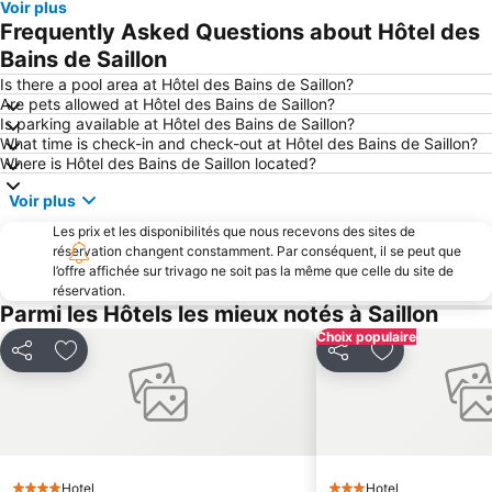
Voir plus
Vineyard Terraces - Lavaux
Zinal
Frequently Asked Questions about Hôtel des
Les Diablerets et Glacier 3000
Station Montreux
Bains de Saillon
Gstaad Mountain Rides
Zermatt Marathon
Is there a pool area at Hôtel des Bains de Saillon?
Are pets allowed at Hôtel des Bains de Saillon?
Les Mosses - La Lècherette
Leysin Oxygène des Alpes
Is parking available at Hôtel des Bains de Saillon?
What time is check-in and check-out at Hôtel des Bains de Saillon?
Festival de Jazz de Montreux
Domaine Morzine - Les Gets
Where is Hôtel des Bains de Saillon located?
Aéroport de la Vallée d'Aoste
Domaine skiable
Voir plus
Breuil-Cervinia
Burgerbad Therme
Les prix et les disponibilités que nous recevons des sites de
Morzine Harley Days
Gornegrat Bahn
réservation changent constamment. Par conséquent, il se peut que
l’offre affichée sur trivago ne soit pas la même que celle du site de
Paradis du Ski du Mont Cervin
Foire de Saint Ours
réservation.
Labyrinthe Aventure
Cervin Glacier Paradise
Parmi les Hôtels les mieux notés à Saillon
Station Leukerbad
Club de golf Gstaad Saanenland
Choix populaire
Partager
Ajouter à mes favoris
Partager
Ajouter à mes
Les Portes du soleil
Cailler Schokoladenfabrik
Festival de la ville de Verbier
Country Night Gstaad
Ski Festival in Adelboden-Lenk
Barrage de la Grande Dixence
Château de Chillon
Sportarena Leukerbad
Hotel
Hotel