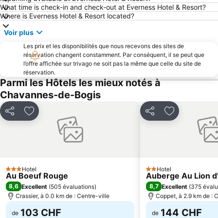
What time is check-in and check-out at Everness Hotel & Resort?
Port d'Yvoire
Domaine Morzine - Les Gets
Where is Everness Hotel & Resort located?
Centre
Les cascades du Hérisson
Voir plus
L'Arcadium
Gare d'Annecy
Les prix et les disponibilités que nous recevons des sites de
Lac de Chalain
Pâquis
réservation changent constamment. Par conséquent, il se peut que
l’offre affichée sur trivago ne soit pas la même que celle du site de
Morzine Harley Days
Servette - Petit-Saconex
réservation.
Acacias
Clervaux-les-Lacs - Le Grand Lac
Parmi les Hôtels les mieux notés à
Chavannes-de-Bogis
Aéroport d'Annecy Haute-Savoie Mont-Blanc
CERN
Casino de l'Impérial
Saint-Jean - Les Charmilles
Partager
Ajouter à mes favoris
Partager
Ajouter à mes
La Givrine
Aéroport de Lausanne-Blécherette
Marathon du Lac d'Annecy
Casino d'Evian
Montchoisi
Beaulieu - Grey - Boisy
Geneva City Tour Boat Cruise and Countryside
Centre International de Conférences Genève
Hotel
Hotel
3 Étoiles
2 Étoiles
Au Boeuf Rouge
Auberge Au Lion d
Leman-Forest
Stade Olympique de la Pontaise
8,6
8,7
Excellent
(
505 évaluations
)
Excellent
(
375 évalu
Jonction
Promenade des Bastions
Crassier, à 0.0 km de : Centre-ville
Coppet, à 2.9 km de : C
103 CHF
144 CHF
de
de