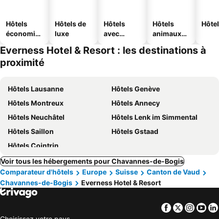
Hôtels
Hôtels de
Hôtels
Hôtels
Hôtel
économiq
luxe
avec
animaux
ues
piscine
acceptés
Everness Hotel & Resort : les destinations à
proximité
Hôtels Lausanne
Hôtels Genève
Hôtels Montreux
Hôtels Annecy
Hôtels Neuchâtel
Hôtels Lenk im Simmental
Hôtels Saillon
Hôtels Gstaad
Hôtels Cointrin
Voir tous les hébergements pour Chavannes-de-Bogis
Comparateur d'hôtels
Europe
Suisse
Canton de Vaud
Chavannes-de-Bogis
Everness Hotel & Resort
Facebook
Twitter
Insta
Yo
Choisissez votre pays