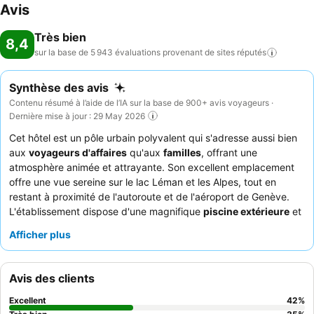
Avis
Très bien
8,4
sur la base de 5 943 évaluations provenant de sites
réputés
Synthèse des avis
Contenu résumé à l’aide de l’IA sur la base de 900+ avis voyageurs ·
Dernière mise à jour : 29 May 2026
Cet hôtel est un pôle urbain polyvalent qui s'adresse aussi bien
aux
voyageurs d'affaires
qu'aux
familles
, offrant une
atmosphère animée et attrayante. Son excellent emplacement
offre une vue sereine sur le lac Léman et les Alpes, tout en
restant à proximité de l'autoroute et de l'aéroport de Genève.
L'établissement dispose d'une magnifique
piscine extérieure
et
d'une salle de sport bien équipée, ainsi que de nouveaux courts
Afficher plus
de padel et d'un jeu d'évasion pour le divertissement. Les clients
apprécient constamment le
personnel amical et serviable
et le
petit-déjeuner buffet
riche et varié avec un poste de
Avis des clients
préparation d'omelettes. Pour ceux qui recherchent un confort
accru, les suites avec de beaux balcons et des
vues sur le lac
Excellent
42
%