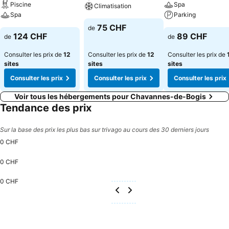
Piscine
Spa
Climatisation
elliptique, banc de musculation… Everness Hotel & Resort propose
Spa
Parking
également des salles de réception pour vos événements, une
75 CHF
de
piscine extérieure, une salle de fitness, un espace bien-être, un
124 CHF
89 CHF
de
de
institut de beauté, des courts de tennis et de Padel et un service de
location de vélos. Un service de navette est assuré gratuitement
Consulter les prix de
12
Consulter les prix de
12
Consulter les prix de
depuis/vers l'aéroport tous les jours de 8h00 à 22h00 (sur
sites
sites
sites
réservation).
Consulter les prix
Consulter les prix
Consulter les prix
Voir tous les hébergements pour Chavannes-de-Bogis
Tendance des prix
Sur la base des prix les plus bas sur trivago au cours des 30 derniers jours
0 CHF
0 CHF
0 CHF