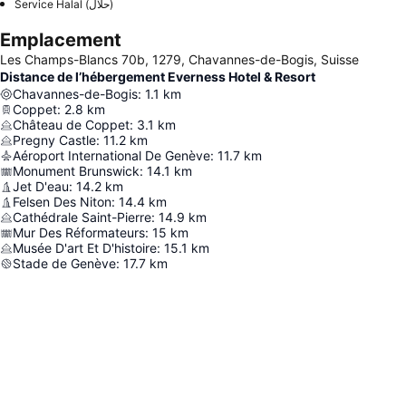
Service Halal (حلال)
Emplacement
Les Champs-Blancs 70b, 1279, Chavannes-de-Bogis, Suisse
Distance de l’hébergement Everness Hotel & Resort
Chavannes-de-Bogis
:
1.1
km
Coppet
:
2.8
km
Château de Coppet
:
3.1
km
Pregny Castle
:
11.2
km
Aéroport International De Genève
:
11.7
km
Monument Brunswick
:
14.1
km
Jet D'eau
:
14.2
km
Felsen Des Niton
:
14.4
km
Cathédrale Saint-Pierre
:
14.9
km
Mur Des Réformateurs
:
15
km
Musée D'art Et D'histoire
:
15.1
km
Stade de Genève
:
17.7
km