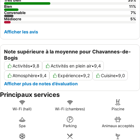
sont fortement recommandées.
Très bien
35
%
Bien
11
%
Convenable
7
%
Médiocre
5
%
Afficher les avis
Note supérieure à la moyenne pour Chavannes-de-
Bogis
Activités
•
9,8
Activités en plein air
•
9,4
Atmosphère
•
9,4
Expérience
•
9,2
Cuisine
•
9,0
Afficher plus de notes d’évaluation
Principaux services
Wi-Fi (hall)
Wi-Fi (chambres)
Piscine
Spa
Parking
Animaux acceptés