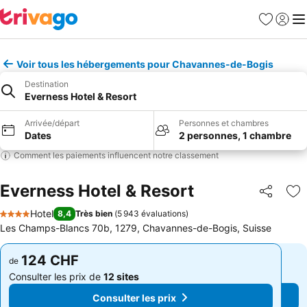
Favoris
Se con
Me
Voir tous les hébergements pour Chavannes-de-Bogis
Destination
Everness Hotel & Resort
Arrivée/départ
Personnes et chambres
Dates
2 personnes, 1 chambre
Comment les paiements influencent notre classement
Everness Hotel & Resort
Partager
Aj
Hotel
8,4
Très bien
(
5 943 évaluations
)
4 Étoiles
Les Champs-Blancs 70b, 1279, Chavannes-de-Bogis, Suisse
124 CHF
124 CHF
de
de
Consulter les prix de
12 sites
Consulter les prix de
12 sites
Consulter les prix
Consulter les prix