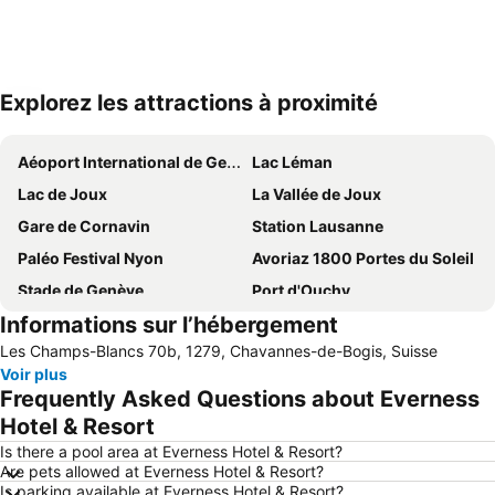
Explorez les attractions à proximité
Agrandir la carte
Aéoport International de Genève
Lac Léman
Lac de Joux
La Vallée de Joux
Gare de Cornavin
Station Lausanne
Paléo Festival Nyon
Avoriaz 1800 Portes du Soleil
Stade de Genève
Port d'Ouchy
Informations sur l’hébergement
Plage d'Excenevex
Les Rousses
Les Champs-Blancs 70b, 1279, Chavannes-de-Bogis, Suisse
Marché de la Vieille-Ville
Vieille-Ville Annecy
Voir plus
La Givrine
Plainpalais
Frequently Asked Questions about Everness
Eaux-Vives
Sous-gare - Ouchy
Hotel & Resort
Congress Center Beaulieu
Champel
Is there a pool area at Everness Hotel & Resort?
Are pets allowed at Everness Hotel & Resort?
Le Petit Pays - Hameau du Père Noël
Palais des Nations
Is parking available at Everness Hotel & Resort?