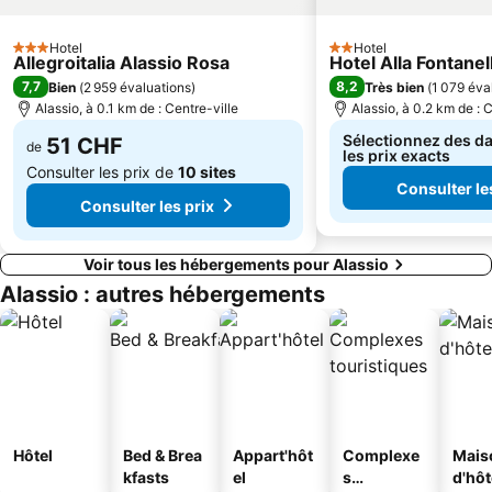
Salone dell'Agroalimentare Ligure
Lago di Osiglia
L'Ancora
La Nuit Blanche
Hotel
Hotel
3 Étoiles
2 Étoiles
Allegroitalia Alassio Rosa
Hotel Alla Fontanel
7,7
8,2
Bien
(
2 959 évaluations
)
Très bien
(
1 079 éva
Alassio, à 0.1 km de : Centre-ville
Alassio, à 0.2 km de : 
Sélectionnez des da
51 CHF
de
les prix exacts
Consulter les prix de
10 sites
Consulter le
Consulter les prix
Voir tous les hébergements pour Alassio
Alassio : autres hébergements
Hôtel
Bed & Brea
Appart'hôt
Complexe
Mais
kfasts
el
s
d'hô