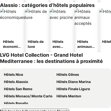
touristique
Alassio : catégories d’hôtels populaires
s
Hôtels
Hôtels de
Hôtels
Hôtels
Hôtel
économiq
luxe
avec
animaux
ues
piscine
acceptés
LVG Hotel Collection - Grand Hotel
Mediterranee : les destinations à proximité
Hôtels Nice
Hôtels Gênes
Hôtels Alassio
Hôtels Diano Marina
Hôtels San Remo
Hôtels Finale Ligure
Hôtels Monaco/ Monte Carlo
Hôtels Menton
Hôtels Rapallo