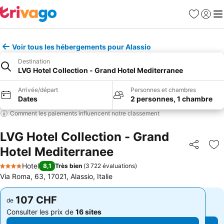
Favoris
Se con
Me
Voir tous les hébergements pour Alassio
Destination
LVG Hotel Collection - Grand Hotel Mediterranee
Arrivée/départ
Personnes et chambres
Dates
2 personnes, 1 chambre
Comment les paiements influencent notre classement
LVG Hotel Collection - Grand
Hotel Mediterranee
Partager
Aj
Hotel
8,1
Très bien
(
3 722 évaluations
)
4 Étoiles
Via Roma, 63, 17021, Alassio, Italie
107 CHF
107 CHF
de
de
Consulter les prix de
16 sites
Consulter les prix de
16 sites