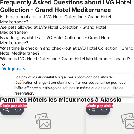
Frequently Asked Questions about LVG Hotel
Porto
Lido Spotorno
Collection - Grand Hotel Mediterranee
Bergeggi Lido
Gare d'Alassio
Is there a pool area at LVG Hotel Collection - Grand Hotel
Mediterranee?
Marina di San Lorenzo - Porto
Lido di Noli
Are pets allowed at LVG Hotel Collection - Grand Hotel
Mediterranee?
Celle Ligure Levante
Aéroport Riviera
Is parking available at LVG Hotel Collection - Grand Hotel
Bordighera Lido
Lungomare delle Nazioni
Mediterranee?
What time is check-in and check-out at LVG Hotel Collection - Grand
Baia Azzurra
Lido Albisola Superiore
Hotel Mediterranee?
Where is LVG Hotel Collection - Grand Hotel Mediterranee located?
Parco Acquatico le Caravelle
Litorale
Spiaggia di Finalpia
Borgo di Bussana Vecchia
Voir plus
Fornaci
Budello di Alassio
Les prix et les disponibilités que nous recevons des sites de
réservation changent constamment. Par conséquent, il se peut que
Centro Storico
Borgo Antico di Borgio Verezzi
l’offre affichée sur trivago ne soit pas la même que celle du site de
réservation.
Sanremo Music Festival
Artesina
Parmi les Hôtels les mieux notés à Alassio
Le Torri di Albenga
Vecchia Darsena
Choix populaire
Choix populaire
Celle Ligure Ponente
Stabilimento Balneare Istituto San Giuseppe
Partager
Ajouter à mes favoris
Partager
Ajouter à mes
Borgo di Noli
Bagni Ruffini
Fortezza del Priamar
O Sole Mio