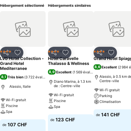
Hébergement sélectionné
Hébergements similaires
Hotel
Hotel
Hotel
4 Étoiles
4 Étoiles
4 Étoiles
Partager
Ajouter à mes favoris
Partager
Ajouter à mes favoris
Partager
Ajouter à
LVG Hotel Collection -
Hotel Caravelle
Grand Hotel Spiag
Grand Hotel
Thalasso & Wellness
8,6
Excellent
(
2 984 é
Mediterranee
8,9
Excellent
(
1 569 évaluations
)
Alassio, à 0.5 km de
8,1
Très bien
(
3 722 évaluations
)
Centre-ville
Diano Marina, à 1.3 km
de : Centre-ville
Alassio, Italie
Wi-Fi gratuit
Wi-Fi gratuit
Parking
Wi-Fi gratuit
Piscine
Climatisation
Piscine
Spa
Spa
Consulter les pri
141 CHF
de
Consulter les prix
123 CHF
de
Consulter les prix
107 CHF
de