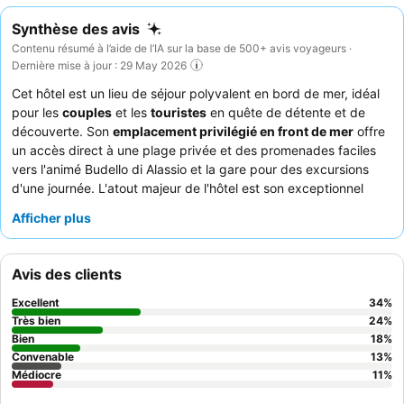
Synthèse des avis
Contenu résumé à l’aide de l’IA sur la base de 500+ avis voyageurs ·
Dernière mise à jour : 29 May 2026
Cet hôtel est un lieu de séjour polyvalent en bord de mer, idéal
pour les
couples
et les
touristes
en quête de détente et de
découverte. Son
emplacement privilégié en front de mer
offre
un accès direct à une plage privée et des promenades faciles
vers l'animé Budello di Alassio et la gare pour des excursions
d'une journée. L'atout majeur de l'hôtel est son exceptionnel
petit-déjeuner buffet
, salué pour sa variété et la délicieuse
Afficher plus
option de dîner en plein air avec vue sur la mer. Les clients
apprécient constamment le
professionnalisme et la gentillesse
du personnel
, en particulier l'équipe de la réception, qui
Avis des clients
contribuent à rendre le séjour agréable. Pour une expérience
vraiment agréable, pensez à réserver une chambre avec
vue
Excellent
34
%
sur la mer
pour profiter du littoral ligure à couper le souffle.
Très bien
24
%
Bien
18
%
Convenable
13
%
Médiocre
11
%