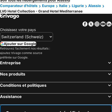
Voir tous les hébergements pour Alassio
Comparateur d'hôtels
Europe
Italie
Ligurie
Alassio
LVG Hotel Collection - Grand Hotel Mediterranee
Facebook
Twitter
Insta
Yo
Choisissez votre pays
Ajouter sur Google
Retrouvez facilement nos résultats :
ajoutez trivago comme source
préférée sur Google.
Entreprise
Nos produits
Conditions et politiques
Assistance