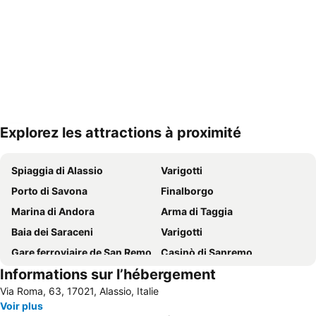
Explorez les attractions à proximité
Agrandir la carte
Spiaggia di Alassio
Varigotti
Porto di Savona
Finalborgo
Marina di Andora
Arma di Taggia
Baia dei Saraceni
Varigotti
Gare ferroviaire de San Remo
Casinò di Sanremo
Informations sur l’hébergement
Borgo di Varigotti
Sanremo in fiore
Via Roma, 63, 17021, Alassio, Italie
Lido di Loano
Spiaggia di Finalmarina
Voir plus
Spiaggia di Albissola
Snowpark Prato Nevoso