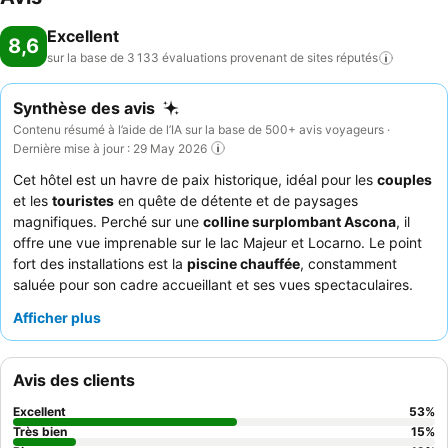
Excellent
8,6
sur la base de 3 133 évaluations provenant de sites
réputés
Synthèse des avis
Contenu résumé à l’aide de l’IA sur la base de 500+ avis voyageurs ·
Dernière mise à jour : 29 May 2026
Cet hôtel est un havre de paix historique, idéal pour les
couples
et les
touristes
en quête de détente et de paysages
magnifiques. Perché sur une
colline surplombant Ascona
, il
offre une vue imprenable sur le lac Majeur et Locarno. Le point
fort des installations est la
piscine chauffée
, constamment
saluée pour son cadre accueillant et ses vues spectaculaires.
Les clients ne cessent de louer le
personnel et le service
pour
Afficher plus
leur gentillesse exceptionnelle, ainsi que le
buffet du petit-
déjeuner
pour son choix généreux et varié. Pour une
expérience optimale, pensez à demander une chambre avec
Avis des clients
vue sur le lac et balcon
.
Excellent
53
%
Très bien
15
%