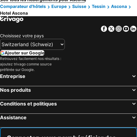
Comparateur d'hôtels
Europe
Suisse
Tessin
Ascona
Hotel Ascona
Facebook
Twitter
Insta
Yo
Choisissez votre pays
Ajouter sur Google
Retrouvez facilement nos résultats :
ajoutez trivago comme source
préférée sur Google.
Entreprise
Nos produits
Conditions et politiques
Assistance