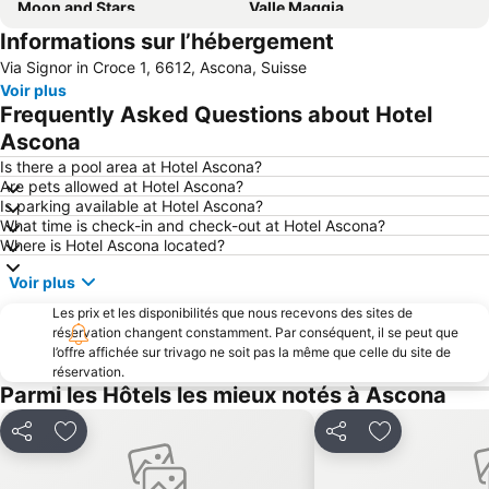
Moon and Stars
Valle Maggia
Informations sur l’hébergement
Station Locarno
Passo del San Bernardino
Via Signor in Croce 1, 6612, Ascona, Suisse
FoxTown Mendrisio
Gandria
Voir plus
Grande Lido Ascona
Swissminiatur
Frequently Asked Questions about Hotel
Vallée d'Onsernone
Lido di Cannobio
Ascona
Centovalli
Castagnola
Is there a pool area at Hotel Ascona?
Are pets allowed at Hotel Ascona?
Casinò di Campione
Lido de Lugano
Is parking available at Hotel Ascona?
What time is check-in and check-out at Hotel Ascona?
San Domenico Ski
Pass San Gottardo
Where is Hotel Ascona located?
Locarno Film Festival
Iles de Brissago
Voir plus
Cannero Riviera Lido
Centro
Les prix et les disponibilités que nous recevons des sites de
Lago di Varese
Brè
réservation changent constamment. Par conséquent, il se peut que
l’offre affichée sur trivago ne soit pas la même que celle du site de
Promenade en bord de mer de Lugano
Pregassona
réservation.
Porto di Stresa
Breganzona
Parmi les Hôtels les mieux notés à Ascona
Monte Generoso Calvagione
Aéroport de Lugano
Partager
Ajouter à mes favoris
Partager
Ajouter à mes
Cassarate
Viganello
Aldesago
Varese Centro Storico