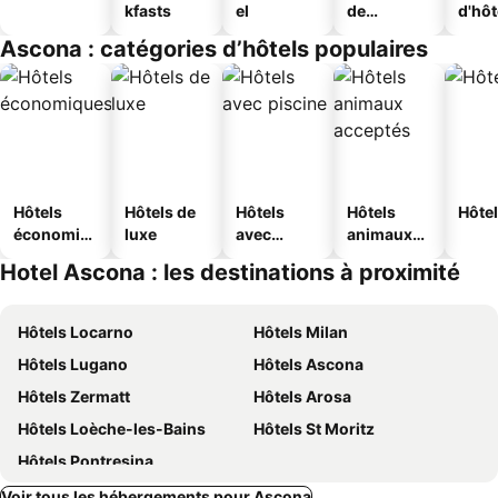
kfasts
el
de
d'hô
jeunesse
Ascona : catégories d’hôtels populaires
Hôtels
Hôtels de
Hôtels
Hôtels
Hôtel
économiq
luxe
avec
animaux
ues
piscine
acceptés
Hotel Ascona : les destinations à proximité
Hôtels Locarno
Hôtels Milan
Hôtels Lugano
Hôtels Ascona
Hôtels Zermatt
Hôtels Arosa
Hôtels Loèche-les-Bains
Hôtels St Moritz
Hôtels Pontresina
Voir tous les hébergements pour Ascona