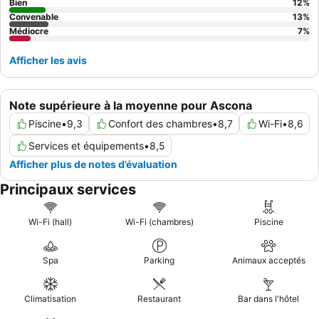
Bien
12
%
Convenable
13
%
Médiocre
7
%
Afficher les avis
Note supérieure à la moyenne pour Ascona
Piscine
•
9,3
Confort des chambres
•
8,7
Wi-Fi
•
8,6
Services et équipements
•
8,5
Afficher plus de notes d’évaluation
Principaux services
Wi-Fi (hall)
Wi-Fi (chambres)
Piscine
Spa
Parking
Animaux acceptés
Climatisation
Restaurant
Bar dans l'hôtel