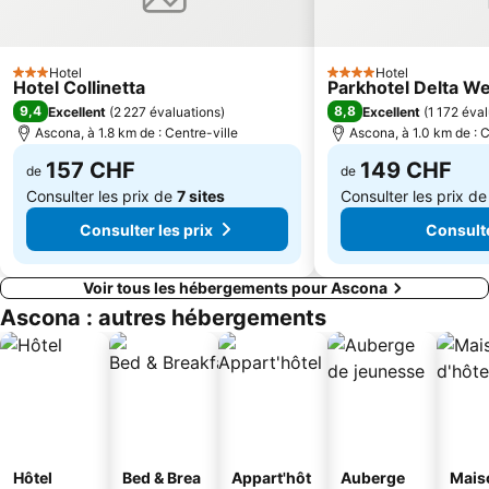
Museo di Val Verzasca
Isola Bella
Seven
Funiculaire Lugano-Paradiso
Hotel
Hotel
3 Étoiles
4 Étoiles
Hotel Collinetta
Parkhotel Delta W
Cathédrale de Côme
Monte Verità
9,4
8,8
Excellent
(
2 227 évaluations
)
Excellent
(
1 172 éva
Stadio Giuseppe Sinigaglia
Como, city of toys
Ascona, à 1.8 km de : Centre-ville
Ascona, à 1.0 km de : C
Imbarcadero Orta San Giulio
Villa del Balbianello
157 CHF
149 CHF
de
de
Consulter les prix de
7 sites
Consulter les prix d
Consulter les prix
Consulte
Voir tous les hébergements pour Ascona
Ascona : autres hébergements
Hôtel
Bed & Brea
Appart'hôt
Auberge
Mais