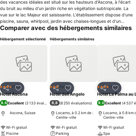
des vacances idéales est situé sur les hauteurs d'Ascona, à l'écart
du bruit au milieu d'un jardin riche en végétation subtropicale. La
vue sur le lac Majeur est saisissante. L'établissement dispose d'une
piscine, sauna, whirlpool, jardin avec chaises-longues et d'un
Comparer avec des hébergements similaires
parking. Prix spécial pour vacances de 3 à 7 jours. Promenades et
VTT directement en partant de l'hôtel.
Hébergement sélectionné
Hébergements similaires
Hotel
Hotel
Hotel
4 Étoiles
3 Étoiles
4 Étoiles
Partager
Ajouter à mes favoris
Partager
Ajouter à mes favoris
Partager
Ajouter à
Hotel Ascona
Hotel dell'Angelo
Hotel La Palma au 
8,6
6,8
9,0
Excellent
(
3 133 évaluations
)
(
8 250 évaluations
)
Excellent
(
4 537 é
Ascona, Suisse
Locarno, à 0.2 km de :
Locarno, à 0.8 km d
Centre-ville
Centre-ville
Wi-Fi gratuit
Wi-Fi gratuit
Wi-Fi gratuit
Piscine
Parking
Spa