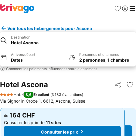
Favoris
Se con
Me
Voir tous les hébergements pour Ascona
Destination
Hotel Ascona
Arrivée/départ
Personnes et chambres
Dates
2 personnes, 1 chambre
Comment les paiements influencent notre classement
Hotel Ascona
Partager
Aj
Hotel
8,6
Excellent
(
3 133 évaluations
)
4 Étoiles
Via Signor in Croce 1, 6612, Ascona, Suisse
164 CHF
164 CHF
de
de
Consulter les prix de
11 sites
Consulter les prix de
11 sites
Consulter les prix
Consulter les prix