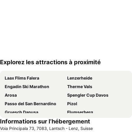
Explorez les attractions à proximité
Agrandir la carte
Laax Flims Falera
Lenzerheide
Engadin Ski Marathon
Therme Vals
Arosa
Spengler Cup Davos
Passo del San Bernardino
Pizol
Gruesch Danusa
Flumserberg
Informations sur l’hébergement
Mottolino Fun Fountain
Silvretta Montafon
Voia Principala 73, 7083, Lantsch - Lenz, Suisse
Sils Maria
Station de sports d'hiver de Malbun