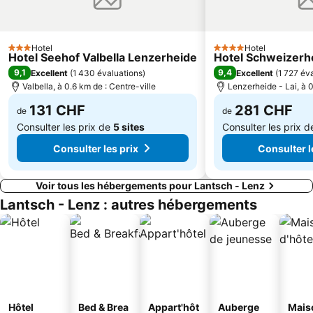
Rheinschlucht Ruinaulta
La Vieille Ville
Engadine Cycle Marathon
Schaubrauerei
Flüelapass
Jardin des plantes Alpinum Schatzalp
Hotel
Hotel
3 Étoiles
4 Étoiles
Hotel Seehof Valbella Lenzerheide
Hotel Schweizerh
9,1
9,4
Excellent
(
1 430 évaluations
)
Excellent
(
1 727 év
Valbella, à 0.6 km de : Centre-ville
Lenzerheide - Lai, à 0
131 CHF
281 CHF
de
de
Consulter les prix de
5 sites
Consulter les prix 
Consulter les prix
Consulter l
Voir tous les hébergements pour Lantsch - Lenz
Lantsch - Lenz : autres hébergements
Hôtel
Bed & Brea
Appart'hôt
Auberge
Mais