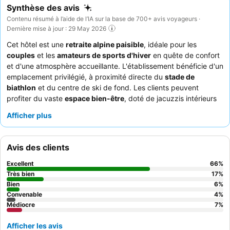
Synthèse des avis
Contenu résumé à l’aide de l’IA sur la base de 700+ avis voyageurs ·
Dernière mise à jour : 29 May 2026
Cet hôtel est une
retraite alpine paisible
, idéale pour les
couples
et les
amateurs de sports d'hiver
en quête de confort
et d'une atmosphère accueillante. L'établissement bénéficie d'un
emplacement privilégié, à proximité directe du
stade de
biathlon
et du centre de ski de fond. Les clients peuvent
profiter du vaste
espace bien-être
, doté de jacuzzis intérieurs
et extérieurs, de saunas et de hammams, parfaits pour se
Afficher plus
détendre après une journée d'activités. Le personnel est
constamment félicité pour sa gentillesse et sa prévenance
exceptionnelles, complétant le concept gastronomique varié qui
Avis des clients
inclut des pizzas très appréciées et un petit-déjeuner buffet de
qualité. Pour un séjour vraiment mémorable, pensez à réserver
Excellent
66
%
une chambre avec un
balcon
pour profiter des vues
Très bien
17
%
panoramiques sur la montagne.
Bien
6
%
Convenable
4
%
Médiocre
7
%
Afficher les avis