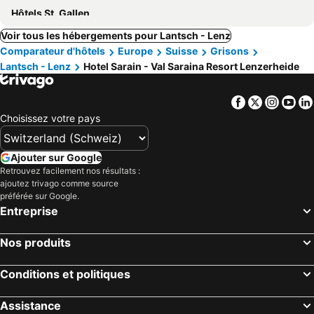
Hôtels St. Gallen
Voir tous les hébergements pour Lantsch - Lenz
Comparateur d'hôtels
Europe
Suisse
Grisons
Lantsch - Lenz
Hotel Sarain - Val Saraina Resort Lenzerheide
Facebook
Twitter
Insta
Yo
Choisissez votre pays
Ajouter sur Google
Retrouvez facilement nos résultats :
ajoutez trivago comme source
préférée sur Google.
Entreprise
Nos produits
Conditions et politiques
Assistance