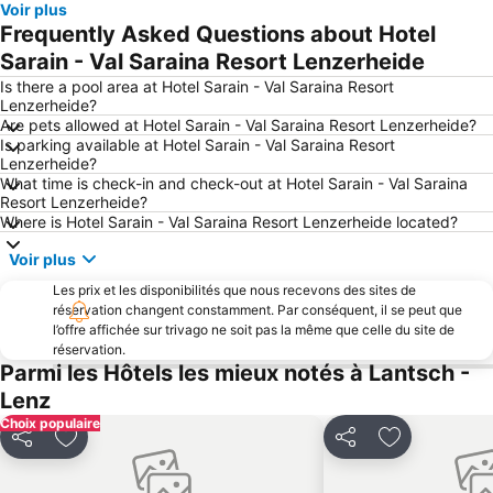
Voir plus
Sankt Moritz - Corviglia - Marguns
Sportzentrum Davos Platz
Frequently Asked Questions about Hotel
Aéroport de Samedan-Engadin
Pontresina
Sarain - Val Saraina Resort Lenzerheide
Albulapass
Sation de ski Davos-Parsenn
Is there a pool area at Hotel Sarain - Val Saraina Resort
Lenzerheide?
Vieille ville de Saint Moritz
Malojapass
Are pets allowed at Hotel Sarain - Val Saraina Resort Lenzerheide?
Is parking available at Hotel Sarain - Val Saraina Resort
Bahnhof Sankt Moritz
Glacier Express
Lenzerheide?
Savognin
Heididorf
What time is check-in and check-out at Hotel Sarain - Val Saraina
Resort Lenzerheide?
Davos Rinerhorn
Iglu Dorf Davos-Klosters
Where is Hotel Sarain - Val Saraina Resort Lenzerheide located?
Jakobshorn
Arosa Bahn
Voir plus
Skigebiet Gargellen
Preda-Bergün Toboggan Run
Les prix et les disponibilités que nous recevons des sites de
Bernina Express
Engadiner Summer Run
réservation changent constamment. Par conséquent, il se peut que
l’offre affichée sur trivago ne soit pas la même que celle du site de
Parc National Suisse
St Moritz Gourmet Festival
réservation.
Parmi les Hôtels les mieux notés à Lantsch -
Poststrasse Arosa
Pradaschier
Lenz
Churwalden
Via Mala
Choix populaire
Bahnhof Ilanz
Corvatsch
Partager
Ajouter à mes favoris
Partager
Ajouter à me
Silvretta Nova
St Moritzersee