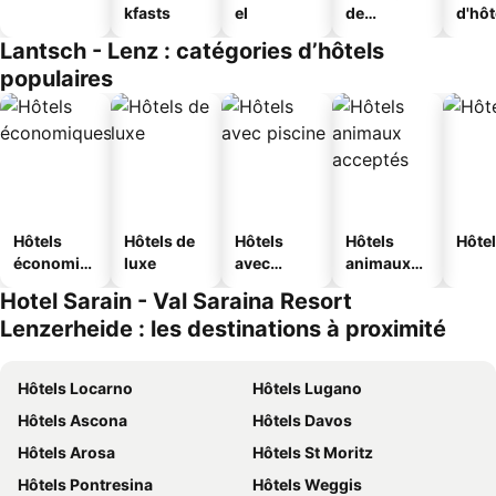
kfasts
el
de
d'hô
jeunesse
Lantsch - Lenz : catégories d’hôtels
populaires
Hôtels
Hôtels de
Hôtels
Hôtels
Hôtel
économiq
luxe
avec
animaux
ues
piscine
acceptés
Hotel Sarain - Val Saraina Resort
Lenzerheide : les destinations à proximité
Hôtels Locarno
Hôtels Lugano
Hôtels Ascona
Hôtels Davos
Hôtels Arosa
Hôtels St Moritz
Hôtels Pontresina
Hôtels Weggis