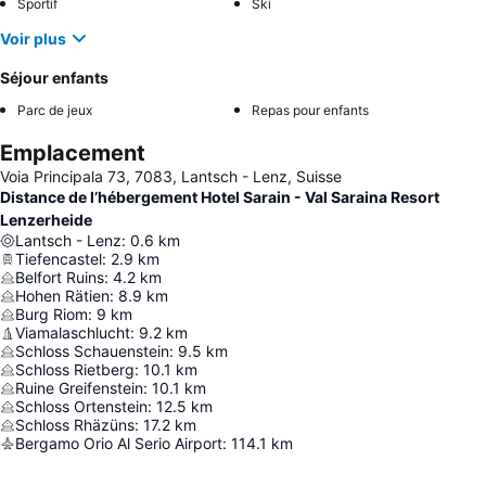
Sportif
Ski
Voir plus
Séjour enfants
Parc de jeux
Repas pour enfants
Emplacement
Voia Principala 73, 7083, Lantsch - Lenz, Suisse
Distance de l’hébergement Hotel Sarain - Val Saraina Resort
Lenzerheide
Lantsch - Lenz
:
0.6
km
Tiefencastel
:
2.9
km
Belfort Ruins
:
4.2
km
Hohen Rätien
:
8.9
km
Burg Riom
:
9
km
Viamalaschlucht
:
9.2
km
Schloss Schauenstein
:
9.5
km
Schloss Rietberg
:
10.1
km
Ruine Greifenstein
:
10.1
km
Schloss Ortenstein
:
12.5
km
Schloss Rhäzüns
:
17.2
km
Bergamo Orio Al Serio Airport
:
114.1
km