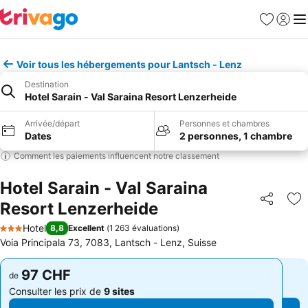
Favoris
Se con
Me
Voir tous les hébergements pour Lantsch - Lenz
Destination
Hotel Sarain - Val Saraina Resort Lenzerheide
Arrivée/départ
Personnes et chambres
Dates
2 personnes, 1 chambre
Comment les paiements influencent notre classement
Hotel Sarain - Val Saraina
Resort Lenzerheide
Partager
Aj
Hotel
8,8
Excellent
(
1 263 évaluations
)
3 Étoiles
Voia Principala 73, 7083, Lantsch - Lenz, Suisse
97 CHF
97 CHF
de
de
Consulter les prix de
9 sites
Consulter les prix de
9 sites