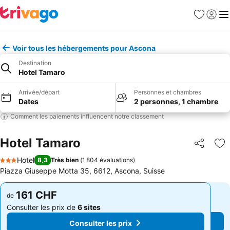
Favoris
Se con
Me
Voir tous les hébergements pour Ascona
Destination
Hotel Tamaro
Arrivée/départ
Personnes et chambres
Dates
2 personnes, 1 chambre
Comment les paiements influencent notre classement
Hotel Tamaro
Partager
Aj
Hotel
8,3
Très bien
(
1 804 évaluations
)
3 Étoiles
Piazza Giuseppe Motta 35, 6612, Ascona, Suisse
161 CHF
161 CHF
de
de
Consulter les prix de
6 sites
Consulter les prix de
6 sites
Consulter les prix
Consulter les prix