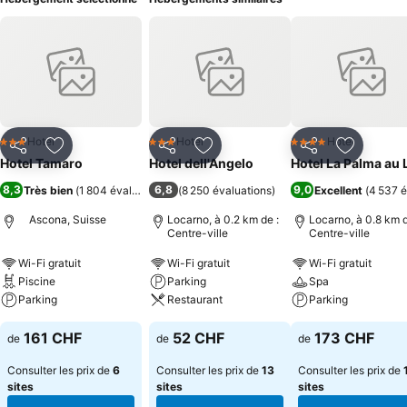
Hotel
Hotel
Hotel
3 Étoiles
3 Étoiles
4 Étoiles
Partager
Ajouter à mes favoris
Partager
Ajouter à mes favoris
Partager
Ajouter à
Hotel Tamaro
Hotel dell'Angelo
Hotel La Palma au 
8,3
6,8
9,0
Très bien
(
1 804 évaluations
)
(
8 250 évaluations
)
Excellent
(
4 537 é
Ascona, Suisse
Locarno, à 0.2 km de :
Locarno, à 0.8 km d
Centre-ville
Centre-ville
Wi-Fi gratuit
Wi-Fi gratuit
Wi-Fi gratuit
Piscine
Parking
Spa
Parking
Restaurant
Parking
161 CHF
52 CHF
173 CHF
de
de
de
Consulter les prix de
6
Consulter les prix de
13
Consulter les prix de
sites
sites
sites