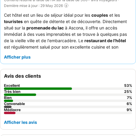
Dernière mise à jour : 29 May 2026
Cet hôtel est un lieu de séjour idéal pour les
couples
et les
touristes
en quête de détente et de découverte. Directement
situé sur la
promenade du lac
à Ascona, il offre un accès
immédiat à des vues imprenables et se trouve à quelques pas
de la vieille ville et de l'embarcadère. Le
restaurant de l'hôtel
est régulièrement salué pour son excellente cuisine et son
service attentionné, faisant des repas un moment fort. Les
Afficher plus
clients ne cessent de complimenter le
personnel de l'hôtel
pour
son amabilité et sa serviabilité exceptionnelles, créant une
atmosphère accueillante. Pour une expérience vraiment
Avis des clients
mémorable, pensez à réserver une chambre avec
vue sur le lac
pour profiter du cadre pittoresque.
Excellent
53
%
Très bien
25
%
Bien
7
%
Convenable
6
%
Médiocre
9
%
Afficher les avis