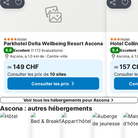
Partager
Ajouter à mes favoris
Partager
Ajout
Cassarate
Viganello
Aldesago
Varese Centro Storico
Museo di Val Verzasca
Isola Bella
Seven
Funiculaire Lugano-Paradiso
Hotel
Hotel
4 Étoiles
3 Étoiles
Parkhotel Delta Wellbeing Resort Ascona
Hotel Colli
Cathédrale de Côme
Monte Verità
8,8
9,4
Excellent
(
1 172 évaluations
)
Excellent
Stadio Giuseppe Sinigaglia
Como, city of toys
Ascona, à 1.0 km de : Centre-ville
Ascona, à 1.
Imbarcadero Orta San Giulio
Villa del Balbianello
149 CHF
157 C
de
de
Consulter les prix de
10 sites
Consulter l
Consulter les prix
Cons
Voir tous les hébergements pour Ascona
Ascona : autres hébergements