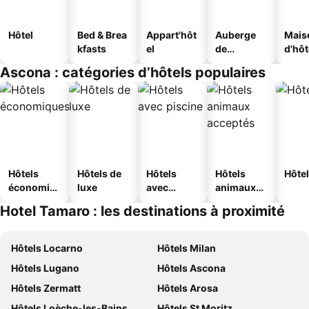
Hôtel
Bed & Brea
Appart'hôt
Auberge
Mais
kfasts
el
de
d'hô
jeunesse
Ascona : catégories d’hôtels populaires
Hôtels
Hôtels de
Hôtels
Hôtels
Hôtel
économiq
luxe
avec
animaux
ues
piscine
acceptés
Hotel Tamaro : les destinations à proximité
Hôtels Locarno
Hôtels Milan
Hôtels Lugano
Hôtels Ascona
Hôtels Zermatt
Hôtels Arosa
Hôtels Loèche-les-Bains
Hôtels St Moritz