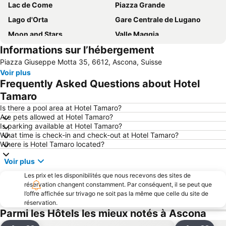
Lac de Come
Piazza Grande
Lago d'Orta
Gare Centrale de Lugano
Moon and Stars
Valle Maggia
Informations sur l’hébergement
Station Locarno
Passo del San Bernardino
Piazza Giuseppe Motta 35, 6612, Ascona, Suisse
FoxTown Mendrisio
Gandria
Voir plus
Grande Lido Ascona
Swissminiatur
Frequently Asked Questions about Hotel
Vallée d'Onsernone
Lido di Cannobio
Tamaro
Centovalli
Castagnola
Is there a pool area at Hotel Tamaro?
Are pets allowed at Hotel Tamaro?
Casinò di Campione
Lido de Lugano
Is parking available at Hotel Tamaro?
What time is check-in and check-out at Hotel Tamaro?
San Domenico Ski
Pass San Gottardo
Where is Hotel Tamaro located?
Locarno Film Festival
Iles de Brissago
Voir plus
Cannero Riviera Lido
Centro
Les prix et les disponibilités que nous recevons des sites de
Lago di Varese
Brè
réservation changent constamment. Par conséquent, il se peut que
l’offre affichée sur trivago ne soit pas la même que celle du site de
Promenade en bord de mer de Lugano
Pregassona
réservation.
Porto di Stresa
Breganzona
Parmi les Hôtels les mieux notés à Ascona
Monte Generoso Calvagione
Aéroport de Lugano