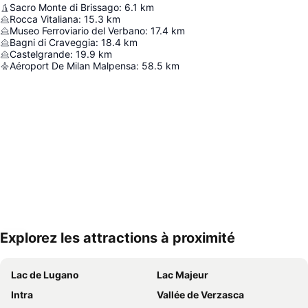
Sacro Monte di Brissago
:
6.1
km
Rocca Vitaliana
:
15.3
km
Museo Ferroviario del Verbano
:
17.4
km
Bagni di Craveggia
:
18.4
km
Castelgrande
:
19.9
km
Aéroport De Milan Malpensa
:
58.5
km
Explorez les attractions à proximité
Agrandir la carte
Lac de Lugano
Lac Majeur
Intra
Vallée de Verzasca