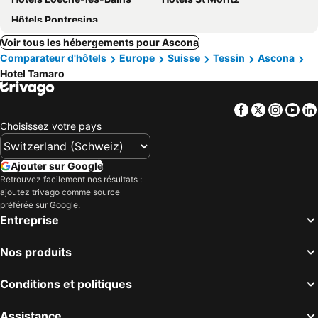
Hôtels Pontresina
Voir tous les hébergements pour Ascona
Comparateur d'hôtels
Europe
Suisse
Tessin
Ascona
Hotel Tamaro
Facebook
Twitter
Insta
Yo
Choisissez votre pays
Ajouter sur Google
Retrouvez facilement nos résultats :
ajoutez trivago comme source
préférée sur Google.
Entreprise
Nos produits
Conditions et politiques
Assistance