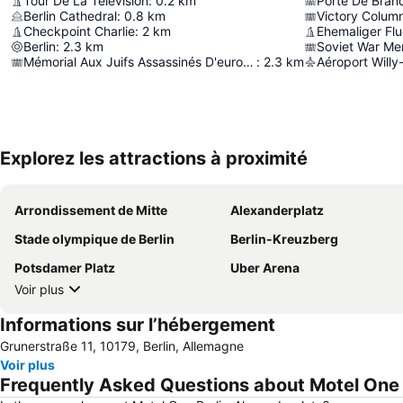
Tour De La Télévision
:
0.2
km
Porte De Bran
Berlin Cathedral
:
0.8
km
Victory Colum
Checkpoint Charlie
:
2
km
Ehemaliger Fl
Berlin
:
2.3
km
Soviet War Me
Mémorial Aux Juifs Assassinés D'europe
:
2.3
km
Explorez les attractions à proximité
Arrondissement de Mitte
Alexanderplatz
Stade olympique de Berlin
Berlin-Kreuzberg
Potsdamer Platz
Uber Arena
Voir plus
Informations sur l’hébergement
Grunerstraße 11, 10179, Berlin, Allemagne
Voir plus
Frequently Asked Questions about Motel One 