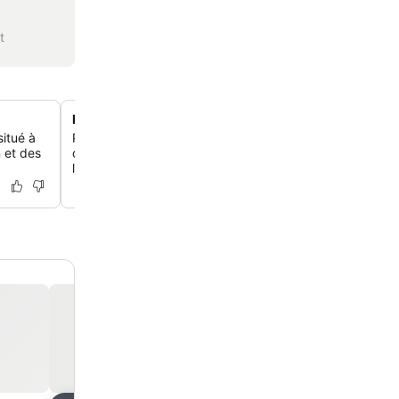
t
Design intérieur street art urbain
situé à
Plonge dans une atmosphère vibrante avec des accents
 et des
des graffitis locaux qui reflètent la diversité culturelle de
l'Alexanderplatz.