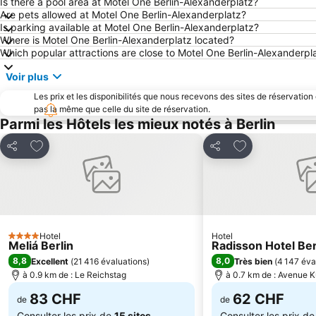
Is there a pool area at Motel One Berlin-Alexanderplatz?
Are pets allowed at Motel One Berlin-Alexanderplatz?
Is parking available at Motel One Berlin-Alexanderplatz?
Where is Motel One Berlin-Alexanderplatz located?
Which popular attractions are close to Motel One Berlin-Alexanderpl
Voir plus
Les prix et les disponibilités que nous recevons des sites de réservation
pas la même que celle du site de réservation.
Parmi les Hôtels les mieux notés à Berlin
Ajouter à mes favoris
Ajouter à mes f
Partager
Partager
Hotel
Hotel
4 Étoiles
Meliá Berlin
Radisson Hotel Ber
8,8
8,0
Excellent
(
21 416 évaluations
)
Très bien
(
4 147 éva
à 0.9 km de : Le Reichstag
à 0.7 km de : Avenue 
83 CHF
62 CHF
de
de
Consulter les prix de
15 sites
Consulter les prix d