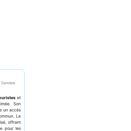
· Dernière
ouristes
et
nimée. Son
re un accès
 commun. Le
isé, offrant
ée pour les