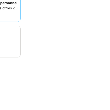
e
personnel
s offres du
, pensez à
ter de
vues