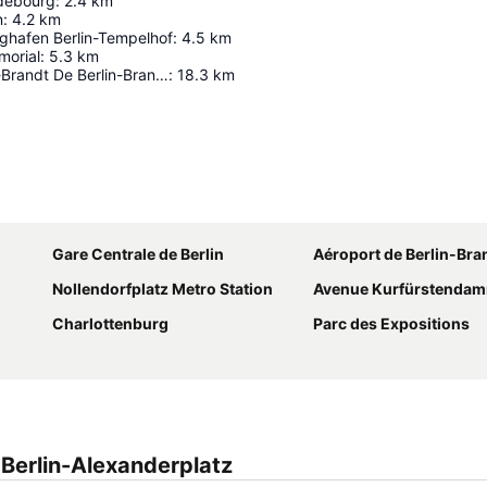
debourg
:
2.4
km
n
:
4.2
km
ughafen Berlin-Tempelhof
:
4.5
km
morial
:
5.3
km
Aéroport Willy-Brandt De Berlin-Brandebourg
:
18.3
km
Agrandir la carte
Gare Centrale de Berlin
Aéroport de Berlin-Br
Nollendorfplatz Metro Station
Avenue Kurfürstenda
Charlottenburg
Parc des Expositions
Berlin-Alexanderplatz