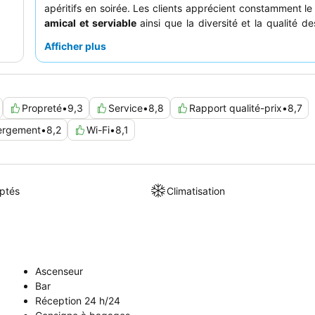
apéritifs en soirée. Les clients apprécient constamment l
amical et serviable
ainsi que la diversité et la qualité de
petit-déjeuner. Pour un séjour vraiment mémorable
Afficher plus
réserver une chambre aux étages supérieurs pour profi
attrayantes sur la ville
.
Propreté
•
9,3
Service
•
8,8
Rapport qualité-prix
•
8,7
ergement
•
8,2
Wi-Fi
•
8,1
ptés
Climatisation
Ascenseur
Bar
Réception 24 h/24