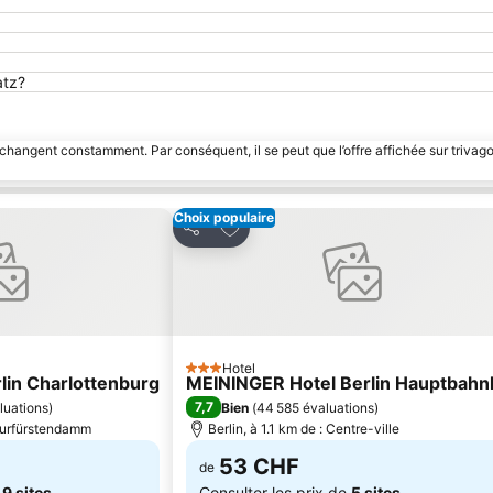
atz?
 changent constamment. Par conséquent, il se peut que l’offre affichée sur trivago
Choix populaire
avoris
Ajouter à mes favoris
Partager
Hotel
3 Étoiles
lin Charlottenburg
MEININGER Hotel Berlin Hauptbahn
7,7
luations
)
Bien
(
44 585 évaluations
)
Kurfürstendamm
Berlin, à 1.1 km de : Centre-ville
53 CHF
de
e
9 sites
Consulter les prix de
5 sites