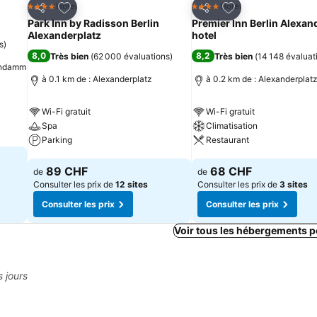
is
Ajouter à mes favoris
Ajouter à mes fav
Hotel
Hotel
4 Étoiles
4 Étoiles
Partager
Partager
Park Inn by Radisson Berlin
Premier Inn Berlin Alexan
Alexanderplatz
hotel
s
)
8,0
8,2
Très bien
(
62 000 évaluations
)
Très bien
(
14 148 évaluat
tendamm
à 0.1 km de : Alexanderplatz
à 0.2 km de : Alexanderplat
Wi-Fi gratuit
Wi-Fi gratuit
Spa
Climatisation
Parking
Restaurant
Consulter les prix
Consulter les prix
89 CHF
68 CHF
de
de
Consulter les prix de
12 sites
Consulter les prix de
3 sites
Consulter les prix
Consulter les prix
Voir tous les hébergements p
s jours