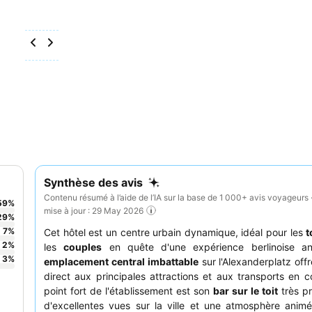
Synthèse des avis
Contenu résumé à l’aide de l’IA sur la base de 1 000+ avis voyageurs 
59
%
mise à jour : 29 May 2026
29
%
7
%
Cet hôtel est un centre urbain dynamique, idéal pour les
t
2
%
les
couples
en quête d'une expérience berlinoise a
3
%
emplacement central imbattable
sur l'Alexanderplatz off
direct aux principales attractions et aux transports en
point fort de l'établissement est son
bar sur le toit
très pr
d'excellentes vues sur la ville et une atmosphère anim