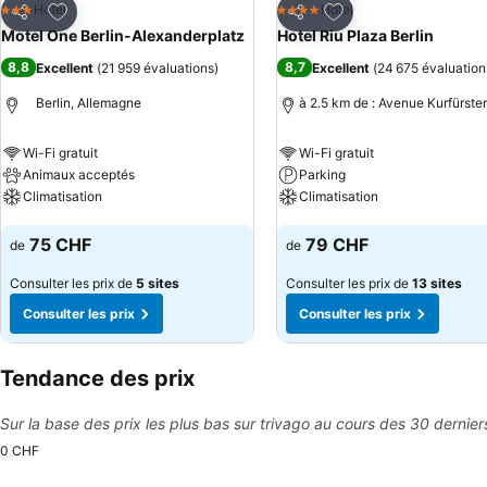
Ajouter à mes favoris
Ajouter à mes favor
Hotel
Hotel
3 Étoiles
4 Étoiles
Partager
Partager
Motel One Berlin-Alexanderplatz
Hotel Riu Plaza Berlin
8,8
8,7
Excellent
(
21 959 évaluations
)
Excellent
(
24 675 évaluation
Berlin, Allemagne
à 2.5 km de : Avenue Kurfürs
Wi-Fi gratuit
Wi-Fi gratuit
Animaux acceptés
Parking
Climatisation
Climatisation
Consulter les prix
Consulter les prix
75 CHF
79 CHF
de
de
Consulter les prix de
5 sites
Consulter les prix de
13 sites
Consulter les prix
Consulter les prix
Tendance des prix
Sur la base des prix les plus bas sur trivago au cours des 30 dernier
0 CHF