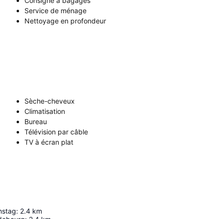
Consigne à bagages
Service de ménage
Nettoyage en profondeur
Sèche-cheveux
Climatisation
Bureau
Télévision par câble
TV à écran plat
hstag
:
2.4
km