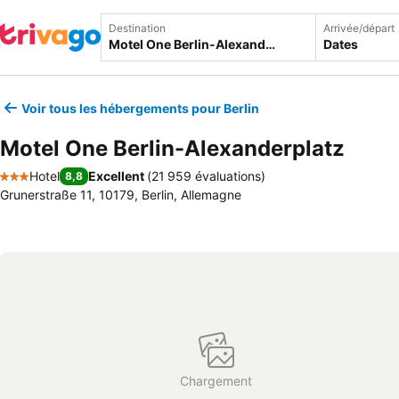
Destination
Arrivée/départ
Dates
Voir tous les hébergements pour Berlin
Motel One Berlin-Alexanderplatz
Hotel
Excellent
(
21 959 évaluations
)
8,8
3 Étoiles
Grunerstraße 11, 10179, Berlin, Allemagne
Chargement