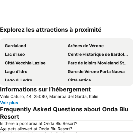
Explorez les attractions à proximité
Agrandir la carte
Gardaland
Arênes de Vérone
Lac d'Iseo
Centre Historique de Bardolino
Città Vecchia Lazise
Parc de loisirs Movieland Studio
Lago d'Idro
Gare de Vérone Porta Nuova
Lago di Ledro
Città antica
Informations sur l’hébergement
Gare del Garda - Sirmione
Lac de Tenno
Viale Catullo, 44, 25080, Manerba del Garda, Italie
Terme di Colà - Villa dei Cedri
Aéroport Valerio Catullo Villafranca
Voir plus
Festival de la Franciacorta
Seepromenade
Frequently Asked Questions about Onda Blu
Cisano
Veronafiere
Resort
La Limonaia del Castèl
Borghetto
Is there a pool area at Onda Blu Resort?
Are pets allowed at Onda Blu Resort?
Franciacorta outlet village
Porta Nuova