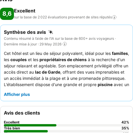
Excellent
8,6
sur la base de 2 022 évaluations provenant de sites
réputés
Synthèse des avis
Contenu résumé à l’aide de l’IA sur la base de 600+ avis voyageurs ·
Dernière mise à jour : 29 May 2026
Cet hôtel est un lieu de séjour polyvalent, idéal pour les
familles
,
les
couples
et les
propriétaires de chiens
à la recherche d'un
séjour relaxant et agréable. Son emplacement privilégié offre un
accès direct au
lac de Garde
, offrant des vues imprenables et
un accès immédiat à la plage et à une promenade pittoresque.
L'établissement dispose d'une grande et propre
piscine
avec un
couloir de nage dédié, pour la détente et l'exercice. Les clients
Afficher plus
louent constamment le
personnel amical et serviable
et les
plats délicieux et à prix raisonnable du restaurant de l'hôtel, qui
propose des pizzas et des pâtes très recommandées. Pour une
Avis des clients
expérience plus calme, pensez à demander une chambre
donnant sur le jardin.
Excellent
42
%
Très bien
35
%