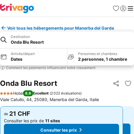
Favoris
Se con
Me
Voir tous les hébergements pour Manerba del Garda
Destination
Onda Blu Resort
Arrivée/départ
Personnes et chambres
Dates
2 personnes, 1 chambre
Comment les paiements influencent notre classement
Onda Blu Resort
Partager
Aj
Hotel
8,6
Excellent
(
2 022 évaluations
)
4 Étoiles
Viale Catullo, 44, 25080, Manerba del Garda, Italie
21 CHF
21 CHF
de
de
Consulter les prix de
11 sites
Consulter les prix de
11 sites
Consulter les prix
Consulter les prix