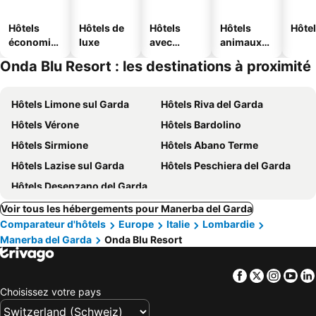
Hôtels
Hôtels de
Hôtels
Hôtels
Hôtel
économiq
luxe
avec
animaux
ues
piscine
acceptés
Onda Blu Resort : les destinations à proximité
Hôtels Limone sul Garda
Hôtels Riva del Garda
Hôtels Vérone
Hôtels Bardolino
Hôtels Sirmione
Hôtels Abano Terme
Hôtels Lazise sul Garda
Hôtels Peschiera del Garda
Hôtels Desenzano del Garda
Voir tous les hébergements pour Manerba del Garda
Comparateur d'hôtels
Europe
Italie
Lombardie
Manerba del Garda
Onda Blu Resort
Facebook
Twitter
Insta
Yo
Choisissez votre pays