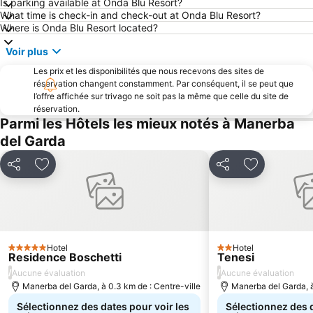
Is parking available at Onda Blu Resort?
What time is check-in and check-out at Onda Blu Resort?
Marciaga
Salionze
Where is Onda Blu Resort located?
Centre Historique de Garda
Veronetta
Voir plus
Château
Château Scaliger
Les prix et les disponibilités que nous recevons des sites de
Canevaworld Resort
Centro Storico di Peschiera
réservation changent constamment. Par conséquent, il se peut que
l’offre affichée sur trivago ne soit pas la même que celle du site de
Brescia Casa Design
Funiculaire Monte Baldo Malcesine
réservation.
Gardone Riviera Lido
Port de Peschiera
Parmi les Hôtels les mieux notés à Manerba
del Garda
Parona
Lungolago Zanardelli
Pacengo
Stazione ferroviaria di Brescia
Partager
Ajouter à mes favoris
Partager
Ajouter à m
Villa Novare
Piazza Bra
Cavalcaselle
Assenza di Brenzone
Cavour
Village de Borghetto
Porta Nuova
Cittadella
Hotel
Hotel
5 Étoiles
2 Étoiles
Residence Boschetti
Tenesi
Riva del Garda Covention and Exhibition Centre
Terme di Boario
/
/
Aucune évaluation
Aucune évaluation
Passeggiata di Marina Gargnano
Pai
Manerba del Garda, à 0.3 km de : Centre-ville
Manerba del Garda, à
Sélectionnez des dates pour voir les
Sélectionnez des d