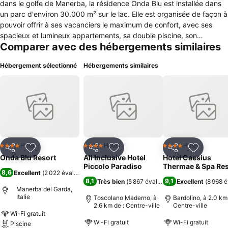
dans le golfe de Manerba, la résidence Onda Blu est installée dans
un parc d'environ 30.000 m² sur le lac. Elle est organisée de façon à
pouvoir offrir à ses vacanciers le maximum de confort, avec ses
spacieux et lumineux appartements, sa double piscine, son
Comparer avec des hébergements similaires
restaurant-pizzeria avec vue sur le lac, ses deux bars équipés et un
parc magnifique arboré dans le plus grand respect de la nature et
Hébergement sélectionné
Hébergements similaires
offrant un accès direct à la plage. La résidence offre des
appartements de différentes grandeurs aménagés pour votre plus
grand confort, dans un style moderne et élégant. Ils disposent d'un
salon avec kitchenette, d'un canapé-lit, d'une salle de bain avec
douche et d’une ou deux chambres. Parmi les différents logements
que la résidence Onda Blu offre lors de votre séjour, il y a aussi des
confortables mobil-homes d’un nouveau style avec salon, coin
cuisine, 2 chambres et une salle de bain avec douche. Ils sont très
Hotel
Hotel
Hotel
4 Étoiles
4 Étoiles
4 Étoiles
Partager
Ajouter à mes favoris
Partager
Ajouter à mes favoris
Partager
Ajouter à
confortables avec de bonnes finitions.
Onda Blu Resort
All Inclusive Hotel
Hotel Caesius
Piccolo Paradiso
Thermae & Spa Res
8,6
Excellent
(
2 022 évaluations
)
8,1
9,1
Très bien
(
5 867 évaluations
Excellent
)
(
8 968 é
Manerba del Garda,
Italie
Toscolano Maderno, à
Bardolino, à 2.0 km
2.6 km de : Centre-ville
Centre-ville
Wi-Fi gratuit
Wi-Fi gratuit
Wi-Fi gratuit
Piscine