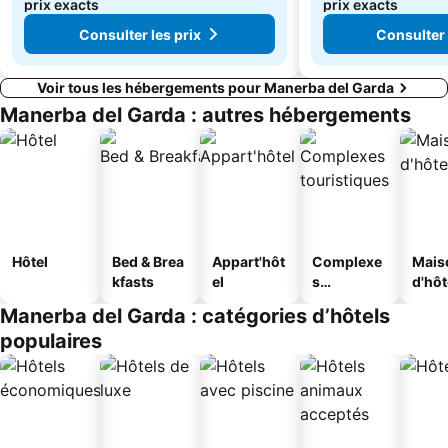
prix exacts
prix exacts
Consulter les prix
Consulter 
Voir tous les hébergements pour Manerba del Garda
Manerba del Garda : autres hébergements
Hôtel
Bed & Brea
Appart'hôt
Complexe
Mais
kfasts
el
s
d'hô
touristique
Manerba del Garda : catégories d’hôtels
s
populaires