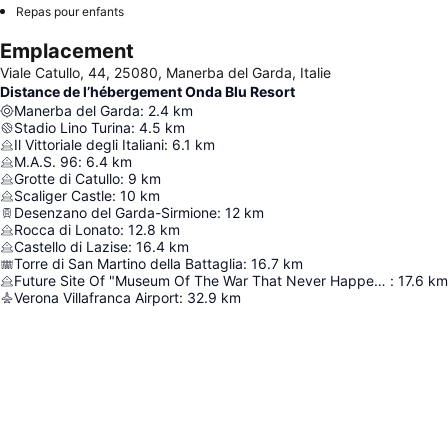
Repas pour enfants
Emplacement
Viale Catullo, 44, 25080, Manerba del Garda, Italie
Distance de l’hébergement Onda Blu Resort
Manerba del Garda
:
2.4
km
Stadio Lino Turina
:
4.5
km
Il Vittoriale degli Italiani
:
6.1
km
M.A.S. 96
:
6.4
km
Grotte di Catullo
:
9
km
Scaliger Castle
:
10
km
Desenzano del Garda-Sirmione
:
12
km
Rocca di Lonato
:
12.8
km
Castello di Lazise
:
16.4
km
Torre di San Martino della Battaglia
:
16.7
km
Future Site Of "Museum Of The War That Never Happened"
:
17.6
km
Verona Villafranca Airport
:
32.9
km