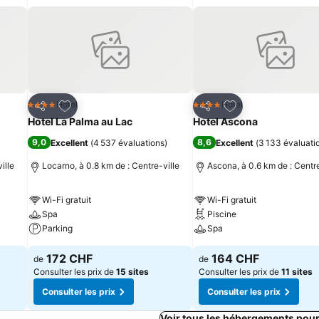
is
Ajouter à mes favoris
Ajouter à mes fav
Hotel
Hotel
4 Étoiles
4 Étoiles
Partager
Partager
Hotel La Palma au Lac
Hotel Ascona
9,0
8,6
Excellent
(
4 537 évaluations
)
Excellent
(
3 133 évaluati
ille
Locarno, à 0.8 km de : Centre-ville
Ascona, à 0.6 km de : Centre
Wi-Fi gratuit
Wi-Fi gratuit
Spa
Piscine
Parking
Spa
172 CHF
164 CHF
de
de
Consulter les prix de
15 sites
Consulter les prix de
11 sites
Consulter les prix
Consulter les prix
Voir tous les hébergements pou