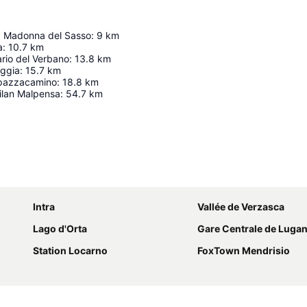
la Madonna del Sasso
:
9
km
a
:
10.7
km
rio del Verbano
:
13.8
km
eggia
:
15.7
km
Spazzacamino
:
18.8
km
ilan Malpensa
:
54.7
km
Agrandir la carte
Intra
Vallée de Verzasca
Lago d'Orta
Gare Centrale de Luga
Station Locarno
FoxTown Mendrisio