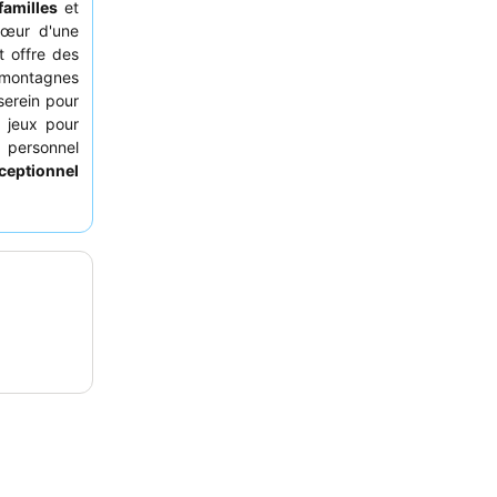
familles
et
cœur d'une
t offre des
ontagnes
serein pour
e jeux pour
personnel
ceptionnel
ts locaux,
. Pour une
c un
balcon