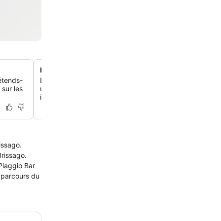
Installations familiales complètes
étends-
Découvre un paradis pour les enfants avec une patauge
 sur les
un trampoline extérieur, une aire de jeux et une salle de 
intérieure avec un cinéma.
issago.
Brissago.
Piaggio Bar
r parcours du