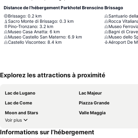
Distance de l’hébergement Parkhotel Brenscino Brissago
Brissago
:
0.2
km
Santuario del
Sacro Monte di Brissago
:
0.3
km
Rocca Vitalian
Pino-Tronzano
:
3.2
km
Museo Ferrovia
Museo Casa Anatta
:
6
km
Bagni di Crav
Museo Castello San Materno
:
6.9
km
Museo dello 
Castello Visconteo
:
8.4
km
Aéroport De M
Explorez les attractions à proximité
Lac de Lugano
Lac Majeur
Lac de Come
Piazza Grande
Moon and Stars
Valle Maggia
Voir plus
Informations sur l’hébergement