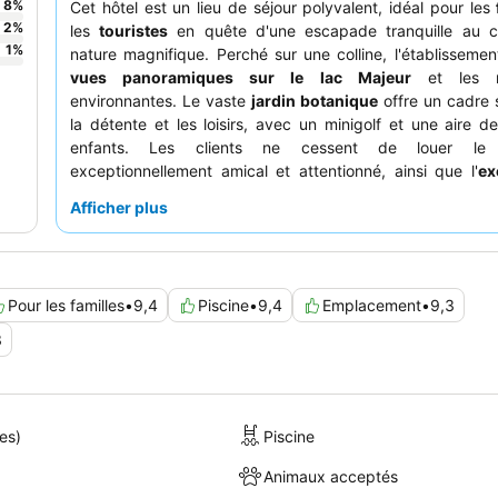
8
%
Cet hôtel est un lieu de séjour polyvalent, idéal pour les
2
%
les
touristes
en quête d'une escapade tranquille au 
1
%
nature magnifique. Perché sur une colline, l'établissemen
vues panoramiques sur le lac Majeur
et les m
environnantes. Le vaste
jardin botanique
offre un cadre 
la détente et les loisirs, avec un minigolf et une aire d
enfants. Les clients ne cessent de louer le 
exceptionnellement amical et attentionné, ainsi que l'
ex
petit-déjeuner buffet
avec sa riche sélection de produi
Afficher plus
souvent dégusté sur la terrasse avec vue sur le lac
expérience optimale, pensez à réserver une chambre ave
pour profiter d'une vue imprenable sur le lac
.
Pour les familles
•
9,4
Piscine
•
9,4
Emplacement
•
9,3
3
es)
Piscine
Animaux acceptés