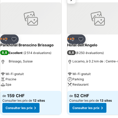
Ajouter à mes favoris
Ajouter à mes favor
Hotel
Hotel
3 Étoiles
3 Étoiles
Partager
Partager
Parkhotel Brenscino Brissago
Hotel dell'Angelo
8,8
6,8
Excellent
(
2 514 évaluations
)
(
8 250 évaluations
)
Brissago, Suisse
Locarno, à 0.2 km de : Centre-v
Wi-Fi gratuit
Wi-Fi gratuit
Piscine
Parking
Spa
Restaurant
159 CHF
52 CHF
de
de
Consulter les prix de
12 sites
Consulter les prix de
13 sites
Consulter les prix
Consulter les prix