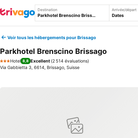
Destination
Arrivée/départ
Dates
Voir tous les hébergements pour Brissago
Parkhotel Brenscino Brissago
Hotel
Excellent
(
2 514 évaluations
)
8,8
3 Étoiles
Via Gabbietta 3, 6614, Brissago, Suisse