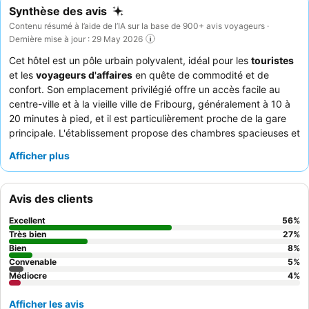
Synthèse des avis
Contenu résumé à l’aide de l’IA sur la base de 900+ avis voyageurs ·
Dernière mise à jour : 29 May 2026
Cet hôtel est un pôle urbain polyvalent, idéal pour les
touristes
et les
voyageurs d'affaires
en quête de commodité et de
confort. Son emplacement privilégié offre un accès facile au
centre-ville et à la vieille ville de Fribourg, généralement à 10 à
20 minutes à pied, et il est particulièrement proche de la gare
principale. L'établissement propose des chambres spacieuses et
modernes avec des lits exceptionnellement confortables,
Afficher plus
garantissant un séjour reposant. Les clients louent constamment
le
personnel de l'hôtel
pour son amabilité et sa serviabilité
exceptionnelles, et le
buffet du petit-déjeuner
est très apprécié
Avis des clients
pour son choix vaste et varié. Pour une expérience plus calme,
les clients devraient demander une chambre avec une meilleure
Excellent
56
%
isolation phonique, particulièrement efficace contre le bruit des
Très bien
27
%
trains.
Bien
8
%
Convenable
5
%
Médiocre
4
%
Afficher les avis