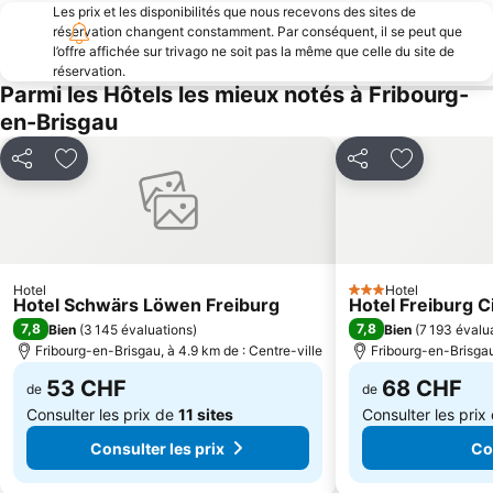
Gare Centrale de Mulhouse-Ville
Les prix et les disponibilités que nous recevons des sites de
Schauisland
réservation changent constamment. Par conséquent, il se peut que
Ancien Hôtel de Ville de Freiburg
Familienpark Funny-World
l’offre affichée sur trivago ne soit pas la même que celle du site de
réservation.
Belchen-Seilbahn
Cathédrale de Fribourg
Parmi les Hôtels les mieux notés à Fribourg-
Zoo de Mulhouse
Parc aquatique Laguna
en-Brisgau
Port de Bâle
Parc des Eaux Vives
Partager
Ajouter à mes favoris
Partager
Ajouter à 
Feldsee
Volerie des Aigles
Action Forest
Open Air Museum
Haut-Koenigsburg
Musée Vauban
Windgfällweiher
Festival de la musique ZMF
Hotel
Hotel
3 Étoiles
Rodelbahn Saig-Titisee
Landhaus Ettenbühl
Hotel Schwärs Löwen Freiburg
Hotel Freiburg C
7,8
7,8
Bien
(
3 145 évaluations
)
Bien
(
7 193 évalu
Fribourg-en-Brisgau, à 4.9 km de : Centre-ville
Fribourg-en-Brisgau
53 CHF
68 CHF
de
de
Consulter les prix de
11 sites
Consulter les prix
Consulter les prix
Co