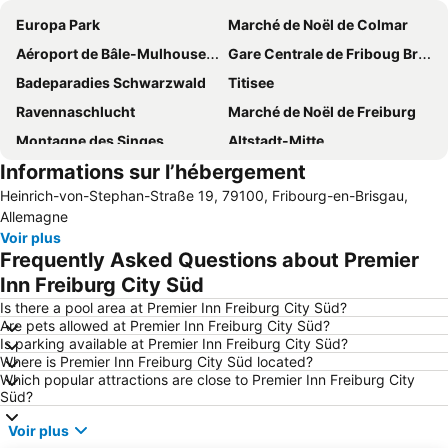
Europa Park
Marché de Noël de Colmar
Aéroport de Bâle-Mulhouse-Fribourg
Gare Centrale de Friboug Breisgau
Badeparadies Schwarzwald
Titisee
Ravennaschlucht
Marché de Noël de Freiburg
Montagne des Singes
Altstadt-Mitte
Informations sur l’hébergement
Nägele
La Petite Venise
Heinrich-von-Stephan-Straße 19, 79100, Fribourg-en-Brisgau,
Schluchsee
AQUALON Therme
Allemagne
Centre
Cassiopeia Thermal Spa
Voir plus
Frequently Asked Questions about Premier
Feldberg
Seeblick
Inn Freiburg City Süd
Fondation Beyeler
Gare de Colmar
Is there a pool area at Premier Inn Freiburg City Süd?
Cigoland - Parc des Cigognes et Attractions
Parc de la Forêt Noire
Are pets allowed at Premier Inn Freiburg City Süd?
Is parking available at Premier Inn Freiburg City Süd?
Canyon de Wutach
Steinwasen-Park
Where is Premier Inn Freiburg City Süd located?
Stücki
Marché de Noël de Riquewihr
Which popular attractions are close to Premier Inn Freiburg City
Süd?
Kleinhüningen
Brauerei Rothaus
Voir plus
Kurpark Titisee
Münsterplatz