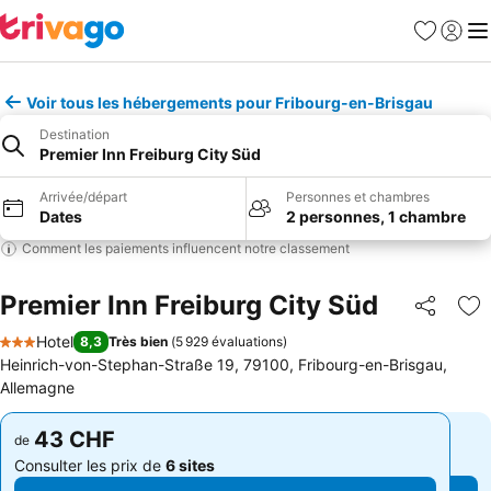
Favoris
Se con
Me
Voir tous les hébergements pour Fribourg-en-Brisgau
Destination
Premier Inn Freiburg City Süd
Arrivée/départ
Personnes et chambres
Dates
2 personnes, 1 chambre
Comment les paiements influencent notre classement
Premier Inn Freiburg City Süd
Partager
Aj
Hotel
8,3
Très bien
(
5 929 évaluations
)
3 Étoiles
Heinrich-von-Stephan-Straße 19, 79100, Fribourg-en-Brisgau,
Allemagne
43 CHF
43 CHF
de
de
Consulter les prix de
6 sites
Consulter les prix de
6 sites