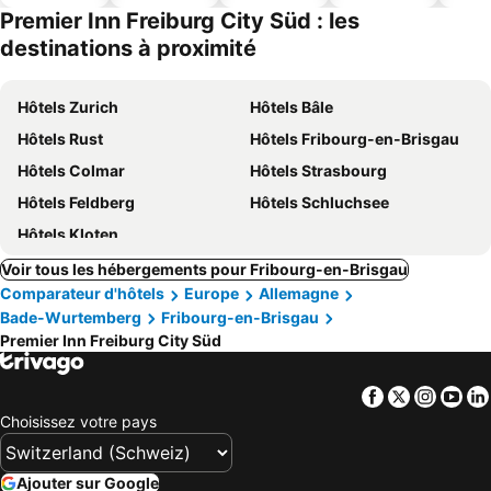
ues
piscine
acceptés
Premier Inn Freiburg City Süd : les
destinations à proximité
Hôtels Zurich
Hôtels Bâle
Hôtels Rust
Hôtels Fribourg-en-Brisgau
Hôtels Colmar
Hôtels Strasbourg
Hôtels Feldberg
Hôtels Schluchsee
Hôtels Kloten
Voir tous les hébergements pour Fribourg-en-Brisgau
Comparateur d'hôtels
Europe
Allemagne
Bade-Wurtemberg
Fribourg-en-Brisgau
Premier Inn Freiburg City Süd
Facebook
Twitter
Insta
Yo
Choisissez votre pays
Ajouter sur Google