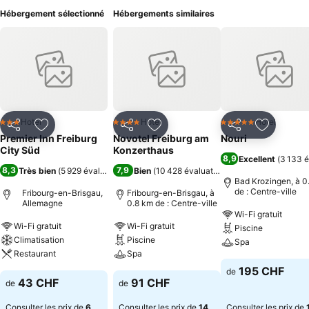
Hébergement sélectionné
Hébergements similaires
Hotel
Hotel
Hotel
3 Étoiles
4 Étoiles
5 Étoiles
Partager
Ajouter à mes favoris
Partager
Ajouter à mes favoris
Partager
Ajouter à
Premier Inn Freiburg
Novotel Freiburg am
Nouri
City Süd
Konzerthaus
8,9
Excellent
(
3 133 é
8,3
7,9
Très bien
(
5 929 évaluations
)
Bien
(
10 428 évaluations
)
Bad Krozingen, à 0
de : Centre-ville
Fribourg-en-Brisgau,
Fribourg-en-Brisgau, à
Allemagne
0.8 km de : Centre-ville
Wi-Fi gratuit
Wi-Fi gratuit
Wi-Fi gratuit
Piscine
Climatisation
Piscine
Spa
Restaurant
Spa
195 CHF
de
43 CHF
91 CHF
de
de
Consulter les prix de
6
Consulter les prix de
14
Consulter les prix de