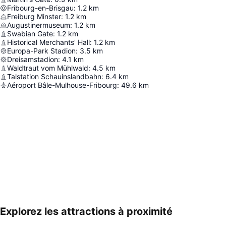
Fribourg-en-Brisgau
:
1.2
km
Freiburg Minster
:
1.2
km
Augustinermuseum
:
1.2
km
Swabian Gate
:
1.2
km
Historical Merchants' Hall
:
1.2
km
Europa-Park Stadion
:
3.5
km
Dreisamstadion
:
4.1
km
Waldtraut vom Mühlwald
:
4.5
km
Talstation Schauinslandbahn
:
6.4
km
Aéroport Bâle-Mulhouse-Fribourg
:
49.6
km
Explorez les attractions à proximité
Agrandir la carte