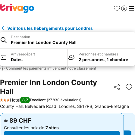
Favoris
Se con
Me
Voir tous les hébergements pour Londres
Destination
Premier Inn London County Hall
Arrivée/départ
Personnes et chambres
Dates
2 personnes, 1 chambre
Comment les paiements influencent notre classement
Premier Inn London County
Hall
Partager
Aj
Hotel
8,7
Excellent
(
27 830 évaluations
)
3 Étoiles
County Hall, Belvedere Road, Londres, SE17PB, Grande-Bretagne
89 CHF
89 CHF
de
de
Consulter les prix de
7 sites
Consulter les prix de
7 sites