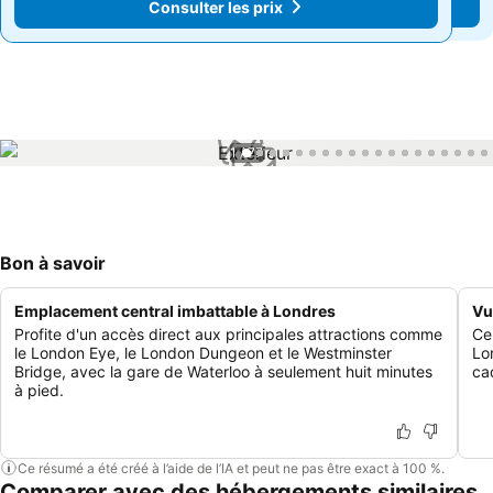
Consulter les prix
Consulter les prix
1 / 77
Bon à savoir
Emplacement central imbattable à Londres
Vu
Profite d'un accès direct aux principales attractions comme
Ce
le London Eye, le London Dungeon et le Westminster
Lo
Bridge, avec la gare de Waterloo à seulement huit minutes
ca
à pied.
Ce résumé a été créé à l’aide de l’IA et peut ne pas être exact à 100 %.
Comparer avec des hébergements similaires