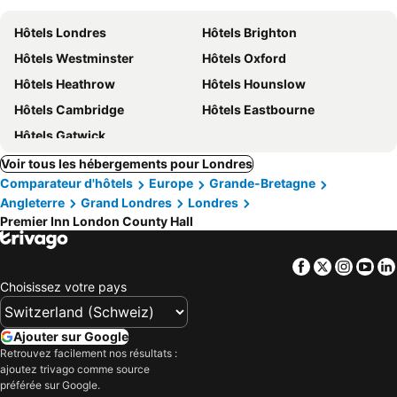
Hôtels Londres
Hôtels Brighton
Hôtels Westminster
Hôtels Oxford
Hôtels Heathrow
Hôtels Hounslow
Hôtels Cambridge
Hôtels Eastbourne
Hôtels Gatwick
Voir tous les hébergements pour Londres
Comparateur d'hôtels
Europe
Grande-Bretagne
Angleterre
Grand Londres
Londres
Premier Inn London County Hall
Facebook
Twitter
Insta
Yo
Choisissez votre pays
Ajouter sur Google
Retrouvez facilement nos résultats :
ajoutez trivago comme source
préférée sur Google.