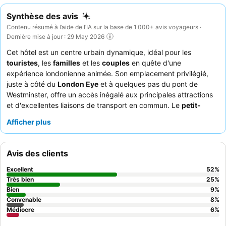
Synthèse des avis
Contenu résumé à l’aide de l’IA sur la base de 1 000+ avis voyageurs ·
Dernière mise à jour : 29 May 2026
Cet hôtel est un centre urbain dynamique, idéal pour les
touristes
, les
familles
et les
couples
en quête d'une
expérience londonienne animée. Son emplacement privilégié,
juste à côté du
London Eye
et à quelques pas du pont de
Westminster, offre un accès inégalé aux principales attractions
et d'excellentes liaisons de transport en commun. Le
petit-
déjeuner
de l'hôtel, très apprécié, propose une grande variété
Afficher plus
d'options, garantissant un excellent début de journée pour toute
exploration. Les clients louent constamment le
personnel
exceptionnellement amical et attentif
, qui se surpasse pour
Avis des clients
répondre à tous les besoins. Pour un séjour plus calme, il est
conseillé aux clients de demander une chambre donnant sur le
Excellent
52
%
jardin.
Très bien
25
%
Bien
9
%
Convenable
8
%
Médiocre
6
%