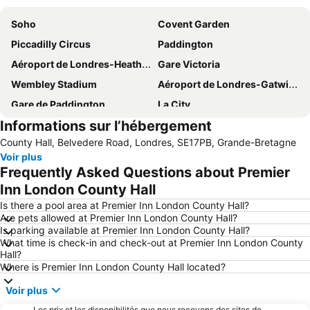
Soho
Covent Garden
Piccadilly Circus
Paddington
Aéroport de Londres-Heathrow
Gare Victoria
Wembley Stadium
Aéroport de Londres-Gatwick
Gare de Paddington
La City
Informations sur l’hébergement
Gare de St Pancras
Hyde Park
County Hall, Belvedere Road, Londres, SE17PB, Grande-Bretagne
Oxford Street
Big Ben
Voir plus
Kings Cross
Victoria
Frequently Asked Questions about Premier
Camden Town
Mayfair
Inn London County Hall
Tower Bridge
Westminster
Is there a pool area at Premier Inn London County Hall?
Are pets allowed at Premier Inn London County Hall?
Aéroport de Londres-City
ExCeL
Is parking available at Premier Inn London County Hall?
What time is check-in and check-out at Premier Inn London County
Notting Hill
Kensington
Hall?
Shoreditch
South Kensington
Where is Premier Inn London County Hall located?
Leicester Square
Gare de King's Cross
Voir plus
Picadilly Circus Station
O2 Arena
Les prix et les disponibilités que nous recevons des sites de