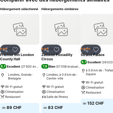
Hébergement sélectionné
Hébergements similaires
Hotel
Hotel
Hotel
3 Étoiles
3 Étoiles
4 Étoiles
Partager
Ajouter à mes favoris
Partager
Ajouter à mes favoris
Partager
Ajouter à
Premier Inn London
Zedwell Piccadilly
Strand Palace
County Hall
Circus
8,7
Excellent
(
39 023
8,7
7,8
Excellent
(
27 830 évaluations
Bien
)
(
57 058 évaluations
)
à 0.6 km de : Trafal
Square
Londres, Grande-
Londres, à 0.6 km de :
Bretagne
Centre-ville
Wi-Fi gratuit
Wi-Fi gratuit
Wi-Fi gratuit
Climatisation
Climatisation
Climatisation
Restaurant
Restaurant
Salle de fitness
152 CHF
de
89 CHF
83 CHF
de
de