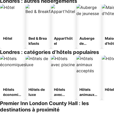
Londres : autres hébergements
Hôtel
Bed & Brea
Appart'hôt
Auberge
Mais
kfasts
el
de
d'hô
jeunesse
Londres : catégories d’hôtels populaires
Hôtels
Hôtels de
Hôtels
Hôtels
Hôtel
économiq
luxe
avec
animaux
ues
piscine
acceptés
Premier Inn London County Hall : les
destinations à proximité