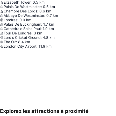
Elizabeth Tower
:
0.5
km
Palais De Westminster
:
0.5
km
Chambre Des Lords
:
0.6
km
Abbaye De Westminster
:
0.7
km
Londres
:
0.9
km
Palais De Buckingham
:
1.7
km
Cathédrale Saint-Paul
:
1.9
km
Tour De Londres
:
3
km
Lord's Cricket Ground
:
4.8
km
The O2
:
8.4
km
London City Airport
:
11.9
km
Explorez les attractions à proximité
Agrandir la carte