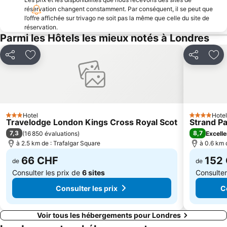
réservation changent constamment. Par conséquent, il se peut que
The London Eye
Aéroport de Londres-Luton
l’offre affichée sur trivago ne soit pas la même que celle du site de
Gare d'Euston
Waterloo Station
réservation.
Parmi les Hôtels les mieux notés à Londres
London Bridge
Palais de Buckingham
Wembley
Marylebone
Partager
Ajouter à mes favoris
Partager
Ajo
Stratford Centre
Earl's Court
Bloomsbury
Gare de Liverpool Street
Tottenham Hotspur Stadium
The British Museum
Trafalgar Square
Quartier Chinois
Hotel
Hotel
3 Étoiles
4 Étoiles
Travelodge London Kings Cross Royal Scot
Strand P
Bayswater
Islington
7,3
8,7
(
16 850 évaluations
)
Excelle
Chelsea
Tour de Londres
à 2.5 km de : Trafalgar Square
à 0.6 km 
66 CHF
152
de
de
Consulter les prix de
6 sites
Consulter
Consulter les prix
C
Voir tous les hébergements pour Londres